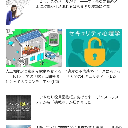
「えっ、このメールが？」――マトモな文面のメー
ルに攻撃が仕込まれるばらまき型攻撃に注意
人工知能／自動化が家庭を変える
“適度な不信感”をベースに考える
――IoTとしての「家」は開発者
「人間のセキュリティ」 (1/2)
にとってのフロンティアか (1/3)
「いきなり役員面接権」あげます──ジャストシス
テムから「挑戦状」が届きました
大阪ガスが月2000時間の共有作業を削減！ 現場の