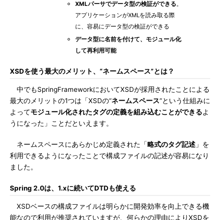
XMLパーサでデータ型の検証ができる
。
アプリケーションがXMLを読み取る際
に、容易にデータ型の検証ができる
データ型に名前を付けて、モジュール化
して再利用可能
XSDを使う最大のメリット、“ネームスペース”とは？
中でもSpringFrameworkにおいてXSDが採用されたことによる
最大のメリットの1つは「XSDの“
ネームスペース
”という仕組みに
よって
モジュール化されたタグの定義を組み込むことができる
よ
うになった」ことだといえます。
ネームスペースにあらかじめ定義された「
略式のタグ記述
」を
利用できるようになったことで構成ファイルの記述が容易になり
ました。
Spring 2.0は、1.xに続いてDTDも使える
XSDベースの構成ファイルは明らかに開発効率を向上できる機
能なので利用が推奨されていますが、何らかの理由によりXSDを