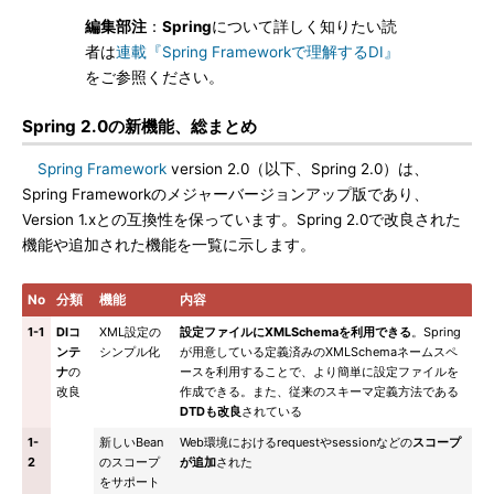
編集部注
：
Spring
について詳しく知りたい読
者は
連載『Spring Frameworkで理解するDI』
をご参照ください。
Spring 2.0の新機能、総まとめ
Spring Framework
version 2.0（以下、Spring 2.0）は、
Spring Frameworkのメジャーバージョンアップ版であり、
Version 1.xとの互換性を保っています。Spring 2.0で改良された
機能や追加された機能を一覧に示します。
No
分類
機能
内容
1-1
DIコ
XML設定の
設定ファイルにXMLSchemaを利用できる
。Spring
ンテ
シンプル化
が用意している定義済みのXMLSchemaネームスペ
ナ
の
ースを利用することで、より簡単に設定ファイルを
改良
作成できる。また、従来のスキーマ定義方法である
DTDも改良
されている
1-
新しいBean
Web環境におけるrequestやsessionなどの
スコープ
2
のスコープ
が追加
された
をサポート