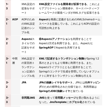
1-
XML設定の
XML設定ファイルを開発者が拡張できる
。これによ
3
拡張をサポ
りアプリケーション開発者や、サードパーティーフ
ート
レームワークの製造ベンダがXMLタグを拡張できる
2-
AOP
AOPのため
Aspect
を簡易に定義するためのXMLSchemaネーム
1
のXML設定
スペースを定義している。これによりAOPの設定の
記述のシン
可読性が向上する
プル化
2-
AspectJ
ス
@AspectJアノテーション
を利用することで
2
タイルでの
AspectJ方式を利用できる。また、AspectJと
記述をサポ
SpringAOP
でAspectを共有できる
ート
3-
中間
XML設定で
XMLで記述するトランザクション制御
がSpring 1.2
1
層
の宣言的ト
系のときよりもより簡単に利用できる。また、
ランザクシ
AspectJライブラリとともに提供することで、
ョン記述の
Springのコンテナで生成を管理していないオブジェ
シンプル化
クトに対するトランザクション制御も行える
3-
JPA
JPAの抽象レイヤをサポート
。JPAとは
O/Rマッピン
2
グ
のための標準化された仕様であり、利用用途は
SpringのJDBC抽象レイヤ
と似ている
3-
非同期JMS
JMS
を使って
非同期メッセージ
を受け取れるように
3
なった。
JmsTemplate
に
カプセル化
されている