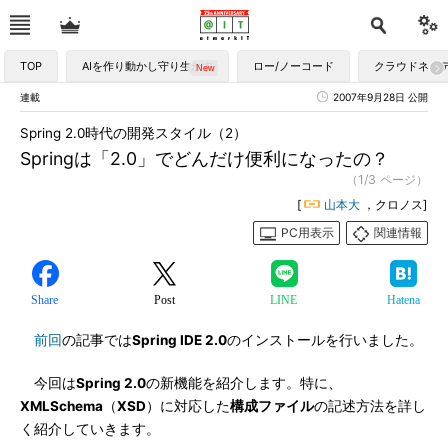
TOP
AIを作り動かし守り生かす
ロー/ノーコード
クラウドネイ
連載
2007年9月28日 公開
Spring 2.0時代の開発スタイル（2）
Springは「2.0」でどんだけ便利になったの？
（1/3 ページ）
[
山本大
，クロノス]
PC用表示
関連情報
Share
Post
LINE
Hatena
前回
の記事では
Spring IDE 2.0
のインストールを行いました。
今回は
Spring 2.0
の新機能を紹介します。特に、
XMLSchema
（
XSD
）に対応した
構成ファイル
の記述方法を詳し
く紹介していきます。