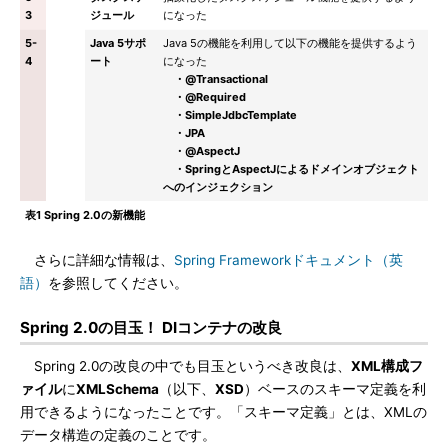
3
ジュール
になった
5-
Java 5サポ
Java 5の機能を利用して以下の機能を提供するよう
4
ート
になった
・@Transactional
・@Required
・SimpleJdbcTemplate
・JPA
・@AspectJ
・SpringとAspectJによるドメインオブジェクト
へのインジェクション
表1 Spring 2.0の新機能
さらに詳細な情報は、
Spring Frameworkドキュメント（英
語）
を参照してください。
Spring 2.0の目玉！ DIコンテナの改良
Spring 2.0の改良の中でも目玉というべき改良は、
XML構成フ
ァイル
に
XMLSchema
（以下、
XSD
）ベースのスキーマ定義を利
用できるようになったことです。「スキーマ定義」とは、XMLの
データ構造の定義のことです。