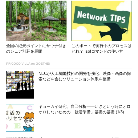
全国の絶景ポイントにサウナ付き
このポートで実行中のプロセスは
のシェア別荘を展開
どれ？ lsofコマンドの使い方
PR(COCO VILLA on GOETHE)
NECが人工知能技術の開発を強化、映像・画像の探
索などを含むソリューション体系を整備
ギョーカイ研究、自己分析――いざという時にオロ
オロしないための「就活準備」基礎の基礎 (1/3)