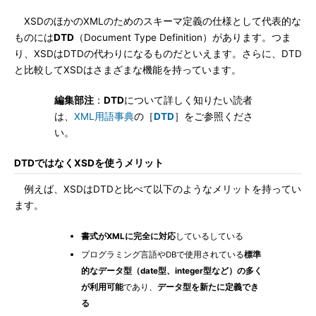
XSDのほかのXMLのためのスキーマ定義の仕様として代表的な
ものには
DTD
（Document Type Definition）があります。つま
り、XSDはDTDの代わりになるものだといえます。さらに、DTD
と比較してXSDはさまざまな機能を持っています。
編集部注
：
DTD
について詳しく知りたい読者
は、
XML用語事典
の［
DTD
］をご参照くださ
い。
DTDではなくXSDを使うメリット
例えば、XSDはDTDと比べて以下のようなメリットを持ってい
ます。
書式がXMLに完全に対応
しているしている
プログラミング言語やDBで使用されている
標準
的なデータ型（date型、integer型など）の多く
が利用可能
であり、
データ型を新たに定義でき
る