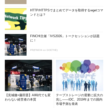
HTTP/HTTPSでまとめてデータを取得するwgetコマ
ンドとは？
FINCHI主催「IVS2026」トークセッションが話題
に！
PR(FINCHI on GOETHE)
【見城徹×藤田晋】AI時代でも変
テープストレージの需要に拡大の
わらない経営者の本質
兆し――IDC、2019年までの国内
市場予測を発表