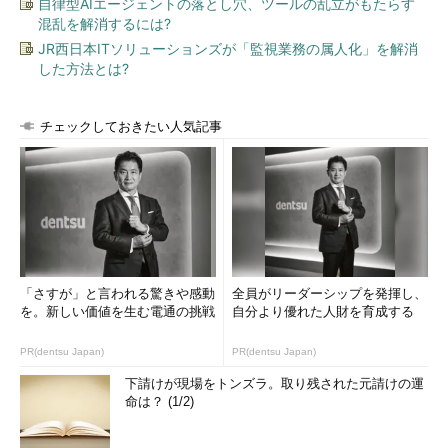
自律型AIエージェントの落とし穴、ツールの乱立がもたらす
混乱を解消するには?
JR西日本ITソリューションズが「監視業務の属人化」を解消
した方法とは?
チェックしておきたい人気記事
「さすが」と言われる驚きや感動
全員がリーダーシップを発揮し、
を。新しい価値を生む電通の挑戦
自分より優れた人財を育成する
PR(dentsu Japan)
PR(dentsu Japan)
下請けが現場をトンズラ。取り残された元請けの運
命は？ (1/2)