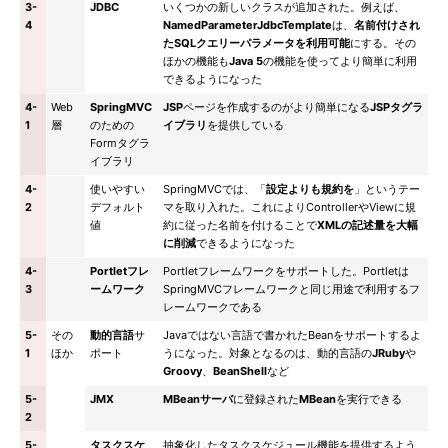
3-
JDBC
いくつかの新しいクラスが追加された。例えば、
4
NamedParameterJdbcTemplate
は、
名前付けされ
たSQLクエリーパラメータを利用可能
にする。その
ほかの機能も
Java 5
の機能を使ってより簡単に利用
できるようになった
4-
Web
SpringMVC
JSP
ページを作成するのがより簡単になる
JSPタグラ
1
層
のための
イブラリ
を提供している
Formタグラ
イブラリ
4-
使いやすい
SpringMVCでは、「
設定よりも規約を
」というテー
2
デフォルト
マを取り入れた。これによりControllerやViewに規
値
約に従った名前を付けることで
XMLの記述量を大幅
に削減
できるようになった
4-
Portletフレ
Portletフレームワークをサポートした。Portletは
3
ームワーク
SpringMVCフレームワークと同じ用途で利用するフ
レームワークである
5-
その
動的言語
サ
Javaではない言語で書かれたBeanをサポートするよ
1
ほか
ポート
うになった。対象となるのは、動的言語の
JRuby
や
Groovy
、
BeanShell
など
5-
JMX
MBeanサーバ
に登録された
MBean
を実行できる
2
5-
タスクスケ
抽象化したタスクスケジュール機能を提供するよう