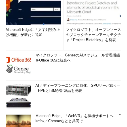
Microsoft Edgeに「文字列読み上
マイクロソフト、オープンソース
げ機能」が新たに追加
のブロックチェーンアーキテクチ
ャ「Project Bletchley」を発表
マイクロソフト、GeneeのAIスケジュール管理機能
をOffice 365に統合へ
AI／ディープラーニングに特化、GPUサーバ続々─
─HPEとIBMが新製品を発表
Microsoft Edge、「WebVR」を積極サポートへ──F
irefox／Chromeなどと共同で