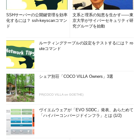
SSHサーバーの公開鍵管理を効率
文系と理系の知恵を生かす――東
化するには？ ssh-keyscanコマン
京大学がサイバーセキュリティ研
ド
究グループを始動
ルーティングテーブルの設定をテストするには？ ro
uteコマンド
シェア別荘「COCO VILLA Owners」3選
PR(COCO VILLA on GOETHE)
ヴイエムウェアが「EVO SDDC」発表、あらためて
「ハイパーコンバージドインフラ」とは (1/2)