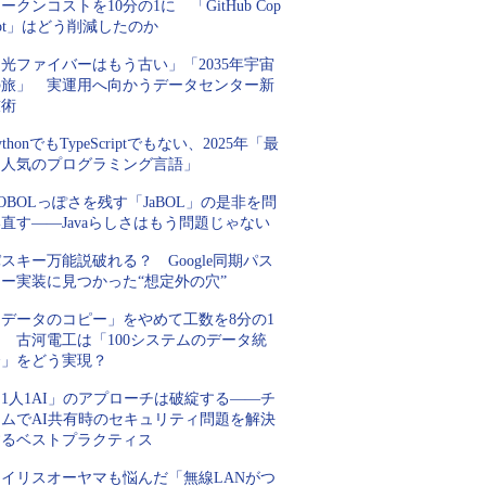
ークンコストを10分の1に 「GitHub Cop
lot」はどう削減したのか
光ファイバーはもう古い」「2035年宇宙
の旅」 実運用へ向かうデータセンター新
技術
ythonでもTypeScriptでもない、2025年「最
も人気のプログラミング言語」
OBOLっぽさを残す「JaBOL」の是非を問
直す――Javaらしさはもう問題じゃない
スキー万能説破れる？ Google同期パス
キー実装に見つかった“想定外の穴”
「データのコピー」をやめて工数を8分の1
 古河電工は「100システムのデータ統
合」をどう実現？
1人1AI」のアプローチは破綻する――チ
ームでAI共有時のセキュリティ問題を解決
するベストプラクティス
アイリスオーヤマも悩んだ「無線LANがつ