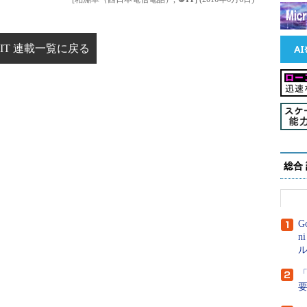
IT 連載一覧に戻る
総合
G
n
ル
「