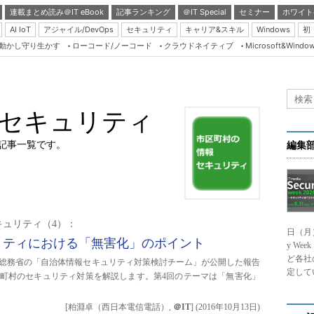
連載まとめ読み＠IT eBook
記事ランキング
＠IT Special
セミナー
ホワイト
AI IoT
アジャイル/DevOps
セキュリティ
キャリア&スキル
Windows
初
り動かし守り生かす
ローコード/ノーコード
クラウドネイティブ
Microsoft&Windo
Server & Storage
HTML5 + UX
Smart & Social
セキュリティ
Coding Edge
Java Agile
記事一覧です。
編集
Database Expert
Linux ＆ OSS
Master of IP Networ
キュリティ（4）：
日（月
Security & Trust
リティにおける「無害化」のポイント
y We
Test & Tools
ど各社
年に総務省の「自治体情報セキュリティ対策検討チーム」が公開した報告
定して
町村のセキュリティ対策を解説します。第4回のテーマは「無害化」
Insider.NET
ブログ
[粕淵卓（西日本電信電話）,
＠IT
]
(
2016年10月13日
)