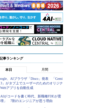
 記事ランキング
月間
本日
oogle、AIブラウザ「Disco」発表 「Gemi
i 3」がタブ上でユーザーのためのオリジナ
Webアプリを自動生成
AIがコードを書く時代、新職種FDEが需
要増」 7割のエンジニアが思う理由