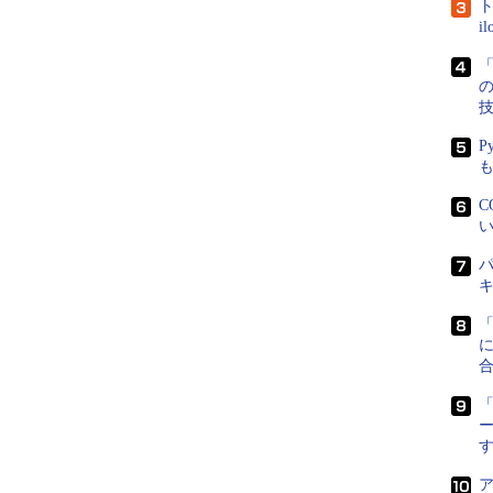
ト
i
「
P
C
い
パ
に
「