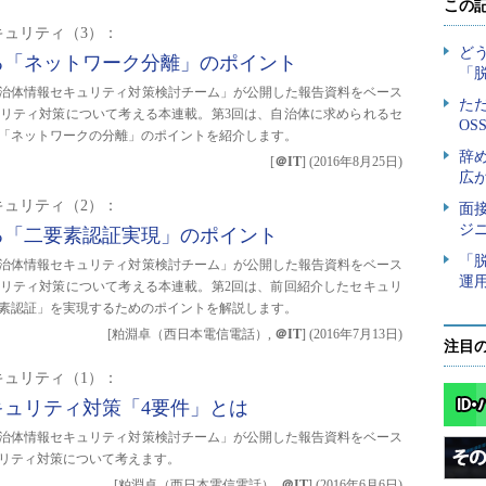
キュリティ（3）：
る「ネットワーク分離」のポイント
「自治体情報セキュリティ対策検討チーム」が公開した報告資料をベース
リティ対策について考える本連載。第3回は、自治体に求められるセ
つ「ネットワークの分離」のポイントを紹介します。
[
＠IT
]
(
2016年8月25日
)
キュリティ（2）：
る「二要素認証実現」のポイント
「自治体情報セキュリティ対策検討チーム」が公開した報告資料をベース
リティ対策について考える本連載。第2回は、前回紹介したセキュリ
要素認証」を実現するためのポイントを解説します。
[粕淵卓（西日本電信電話）,
＠IT
]
(
2016年7月13日
)
注目
キュリティ（1）：
キュリティ対策「4要件」とは
「自治体情報セキュリティ対策検討チーム」が公開した報告資料をベース
リティ対策について考えます。
[粕淵卓（西日本電信電話）,
＠IT
]
(
2016年6月6日
)