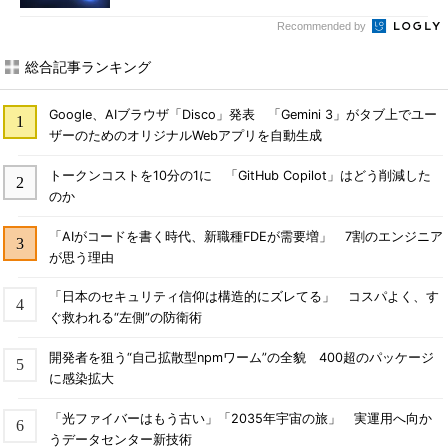
Recommended by
総合記事ランキング
Google、AIブラウザ「Disco」発表 「Gemini 3」がタブ上でユー
ザーのためのオリジナルWebアプリを自動生成
トークンコストを10分の1に 「GitHub Copilot」はどう削減した
のか
「AIがコードを書く時代、新職種FDEが需要増」 7割のエンジニア
が思う理由
「日本のセキュリティ信仰は構造的にズレてる」 コスパよく、す
ぐ救われる“左側”の防衛術
開発者を狙う“自己拡散型npmワーム”の全貌 400超のパッケージ
に感染拡大
「光ファイバーはもう古い」「2035年宇宙の旅」 実運用へ向か
うデータセンター新技術