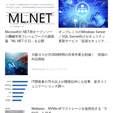
Microsoftが.NET用オープンソー
オンプレミスのWindows Server
ス機械学習フレームワークの最新
／SQL Server向けセキュリティ
版「ML.NET 0.11」を公開
更新サービス「拡張セキュリティ
更新プログ...
大阪ガスが月2000時間の共有作業を削減！ 現場の
AI活用術
PR(ITmedia エンタープライズ)
IT開発者の75％以上が開発以外にも従事、楽天コミ
ュニケーションズ調べ
Mellanox、NVMe-oFでストレージを仮想化する「S