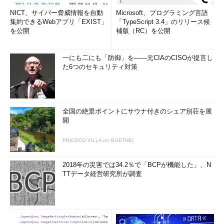
NICT、サイバー脅威情報を自動
Microsoft、プログラミング言語
集約できるWebアプリ「EXIST」
「TypeScript 3.4」のリリース候
を公開
補版（RC）を公開
一にも二にも「防御」を――元CIAのCISOが提言し
た6つのセキュリティ対策
全国の絶景ポイントにサウナ付きのシェア別荘を展
開
PR(COCO VILLA on GOETHE)
2018年の災害では34.2％で「BCPが機能した」、N
TTデータ経営研究所が調査