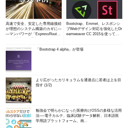
高速で安全、安定した専用線接続
Bootstrap、Emmet、レスポンシ
が理想のシステム構築のカギに―
ブWebデザイン対応を強化したDr
―マンパワーが「ExpressRout
eamweaver CC 2015を使って
e」を導入した理由
み...
「Bootstrap 4 alpha」が登場
より広がったカリキュラムを通過点に若者は上を目
指す (1/2)
勉強会で明らかになった医療向けOSSの多様な活用
法──電子カルテ、臨床試験データ解析、日本語医
学用語プラットフォーム、画...