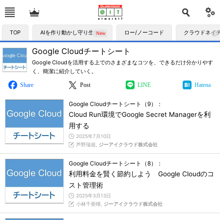
TOP
AIを作り動かし守り生かす
ロー/ノーコード
クラウドネイ
Google Cloudチートシート
Google Cloudを活用する上でのさまざまなコツを、できるだけ分かりやす
く、簡潔に紹介していく。
Share
Post
LINE
Hatena
Google Cloudチートシート（9）：
Cloud Run環境でGoogle Secret Managerを利
用する
2025年7月10日
芦野瑞規,
ジーアイクラウド株式会社
Google Cloudチートシート（8）：
利用料金を賢く節約しよう Google Cloudのコ
スト管理術
2025年3月13日
小林千亜暉,
ジーアイクラウド株式会社