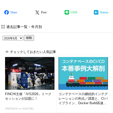
Share
Post
LINE
Hatena
過去記事一覧 - 年月別
移動
チェックしておきたい人気記事
FINCHI主催「IVS2026」トーク
コンテナベースの継続的インテグ
セッションが話題に！
レーションの利点／課題と、CIパ
イプライン、Docker Build高速化
のコツ (1/2...
PR(FINCHI on GOETHE)