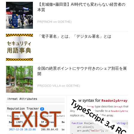
【見城徹×藤田晋】AI時代でも変わらない経営者の
本質
PR(FINCHI on GOETHE)
「電子署名」とは、「デジタル署名」とは
全国の絶景ポイントにサウナ付きのシェア別荘を展
開
PR(COCO VILLA on GOETHE)