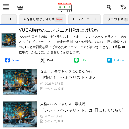
TOP
AIを作り動かし守り生かす
ロー/ノーコード
クラウドネイ
VUCA時代のエンジニアHP爆上げ戦略
あなたが目指すのは「ゼネラリスト・ネオ」「シン・スペシャリスト」それ
とも「モブキャラ」？――未来が予測できない現代において、己の地位と権
力とHPと幸福度を爆上げするためにエンジニアがすべきことを、IT業界30
数年の「かねくに」が暑苦しく伝授します。
Share
Post
LINE
Hatena
なんじ、モブキャラになるなかれ：
目指せ！ ゼネラリスト・ネオ
2025年3月5日
かねくに,
＠IT
人格のスペシャリスト最強説：
「シン・スペシャリスト」は1日にしてならず
2025年3月4日
かねくに,
＠IT