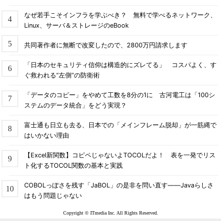
なぜ若手こそインフラを学ぶべき？ 無料で学べるネットワーク、
Linux、サーバ＆ストレージのeBook
共同著作者に無断で改変したので、2800万円請求します
「日本のセキュリティ信仰は構造的にズレてる」 コスパよく、す
ぐ救われる“左側”の防衛術
「データのコピー」をやめて工数を8分の1に 古河電工は「100シ
ステムのデータ統合」をどう実現？
富士通も日立も去る、日本での「メインフレーム脱却」が一筋縄で
はいかない理由
【Excel新関数】コピペじゃないよTOCOLだよ！ 表を一発でリス
ト化するTOCOL関数の基本と実践
COBOLっぽさを残す「JaBOL」の是非を問い直す――Javaらしさ
はもう問題じゃない
Copyright © ITmedia Inc. All Rights Reserved.