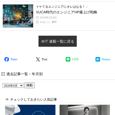
イケてるエンジニアにオレはなる！：
VUCA時代のエンジニアHP爆上げ戦略
2025年3月3日
かねくに,
＠IT
＠IT 連載一覧に戻る
Share
Post
LINE
Hatena
過去記事一覧 - 年月別
移動
チェックしておきたい人気記事