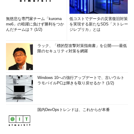
無慈悲な専門家チーム「kuroma
低コストでデータの災害復旧対策
me6」の暗躍に負けず勝利をつか
を実現する新たなSDS「ストレー
んだチームは？ (1/2)
ジレプリカ」とは
ラック、「標的型攻撃対策指南書」を公開――最低
限のセキュリティ対策を網羅
Windows 10への強行アップデートで、古いウルト
ラモバイルPCは輝きを取り戻せるか？ (1/2)
国内DevOpsトレンドは、これからが本番