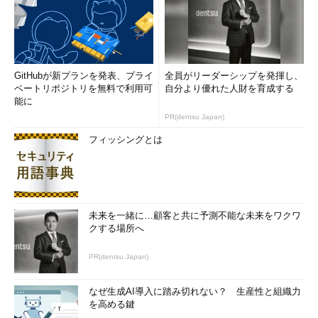
GitHubが新プランを発表、プライ
全員がリーダーシップを発揮し、
ベートリポジトリを無料で利用可
自分より優れた人財を育成する
能に
PR(dentsu Japan)
フィッシングとは
未来を一緒に…顧客と共に予測不能な未来をワクワ
クする場所へ
PR(dentsu Japan)
なぜ生成AI導入に踏み切れない？ 生産性と組織力
を高める鍵