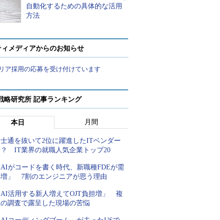
自動化するための具体的な活用
方法
ティメディアからのお知らせ
リア採用の応募を受け付けています
戦略研究所 記事ランキング
月間
本日
士通を抜いて2位に躍進したITベンダー
？ IT業界の就職人気企業トップ20
AIがコードを書く時代、新職種FDEが需
要増」 7割のエンジニアが思う理由
AI活用する新人増えてOJT負担増」 複
数の調査で露呈した現場の苦悩