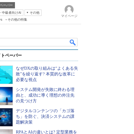
ペーパー
・中級者向けAI
その他
マイページ
ws
その他の特集
イトペーパー
なぜDXの取り組みは“よくある失
敗”を繰り返す? 本質的な改革に
必要な視点
システム開発が失敗に終わる理
k
由と、成功に導く理想の外注先
の見つけ方
デジタルコンテンツの「カゴ落
ち」を防ぐ、決済システムの課
題解決策
RPAとAIの違いとは? 定型業務を