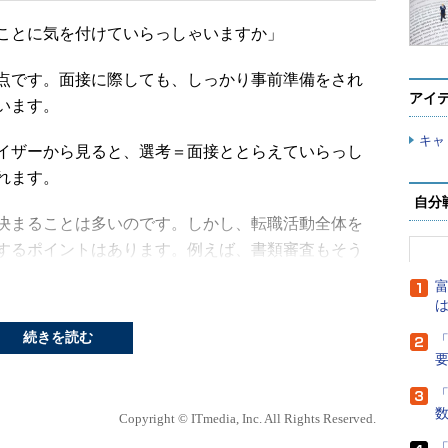
ことに気を付けていらっしゃいますか」
点です。面接に際しても、しっかり事前準備をされ
アイ
います。
キャ
イザーから見ると、選考＝面接ととらえていらっし
れます。
自分
決まることは多いのです。しかし、転職活動全体を
するポイントはあります。例えば、書類審査もそう
トはあるのです。
富
は
いただいたにもかかわらず、最終的に見送りとなっ
続きを読む
「
す。その事例を皆さんの転職活動の参考にしていただ
「
アアップ
Copyright © ITmedia, Inc. All Rights Reserved.