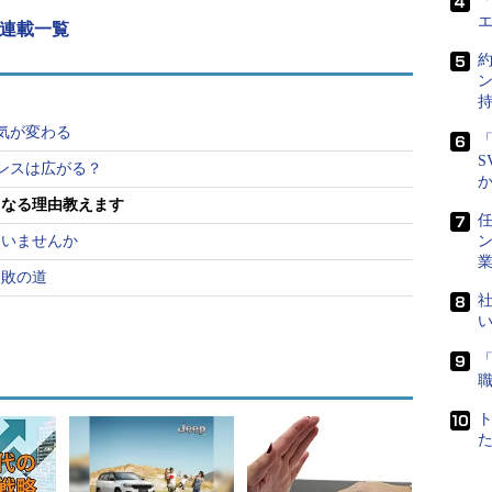
「
大手独立系システムインテグレータのK社でシステ
 連載一覧
28歳の男性です。
活動では英語のサークルに精を出すなど、充実した
もJavaを用いたオープン系のシステムエンジニアと
気が変わる
「
した。
S
ンスは広がる？
となる理由教えます
融系のプロジェクトを多数担当され、若くしてプロ
任
、会社でも将来を嘱望されている人材だったようで
ていませんか
失敗の道
社
ャリアを積まれているBさんも、キャリアプランで
年の3月ごろでした。