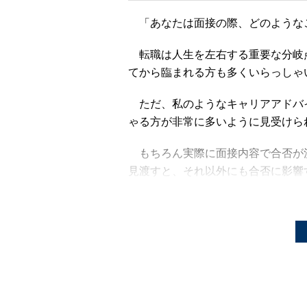
「あなたは面接の際、どのような
転職は人生を左右する重要な分岐
てから臨まれる方も多くいらっしゃ
ただ、私のようなキャリアアドバ
ゃる方が非常に多いように見受けら
もちろん実際に面接内容で合否が
見渡すと、それ以外にも合否に影響
ですね。でも、面接以後にもポイン
今回はいったん「内定」の連絡を
てしまったBさんの事例を紹介しま
ければと思います。
はたから見ると理想的なキャリ