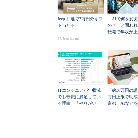
面談の際のBさんの印象はコミュニ
想像させる方でした。
Jeep 抽選で3万円分ギフ
「AIで何を変
お話を伺うと、Bさんは語学力を生
ト当たる
の？」と問われ
転職で年収が上
もともと海外志向のあるBさんは、
／上がらない人
PR(Jeep Japan)
ていました。就職活動のときもIT
れましたが、結局内定したIT業界
ただ、中途採用となると話は別で
慮すると、未経験の職種への転職は
ニアのスキルを最大限生かしながら
ITエンジニアが年収減
「約30万円の講
ともある商社機能を持つIT企業へ
でも転職に満足してい
万円上限で助成
る理由 「やりがい」
京都、AIなど
思わぬところで不合格に
を抑えた2つの最多は？
「若手エンジニ
ス」受講者募集
Bさんは私の提案を受け入れて、い
もに優れていたBさんは当然のごと