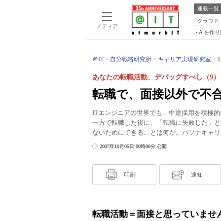
連載一覧
クラウド
メディア
AIを作
＠IT
自分戦略研究所
キャリア実現研究室
あなたの転職活動、デバッグすべし（9）
転職で、面接以外で不
ITエンジニアの世界でも、中途採用を積極
一方で転職した後に、「転職に失敗した」と
ないためにできることは何か。パソナキャリ
2007年10月05日 00時00分 公開
印刷
通知
転職活動＝面接と思っていませ