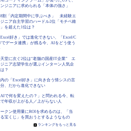
AIコーディングブーム」が去ったUSで、
エンジニアに求められる「本体の強さ」
約8割「内定期間中に学ぶべき」 未経験エ
ンジニア自主学習のハードル2位「モチベ維
持」を超えた1位は？
Excel好き」では進化できない、「Excel/C
Vでデータ連携」が残る今、AIをどう使う
か
天堂に次ぐ2位は“老舗の国産IT企業” エ
ンジニア志望学生が選ぶインターン人気企
業は？
内の「Excel好き」に向き合う情シスの言
い分、だから進化できない
「AIで何を変えたの？」と問われる今、転
職で年収が上がる人／上がらない人
トークン使用量にROIを求めるのは、「当
たる宝くじ」を買おうとするようなもの
»
ランキングをもっと見る