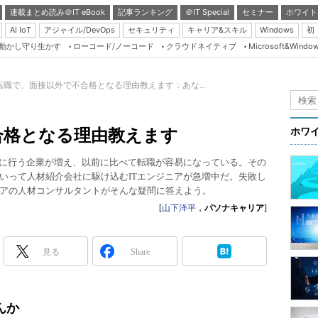
連載まとめ読み＠IT eBook
記事ランキング
＠IT Special
セミナー
ホワイト
AI IoT
アジャイル/DevOps
セキュリティ
キャリア&スキル
Windows
初
り動かし守り生かす
ローコード/ノーコード
クラウドネイティブ
Microsoft&Windo
Server & Storage
HTML5 + UX
転職で、面接以外で不合格となる理由教えます：あな...
Smart & Social
Coding Edge
合格となる理由教えます
ホワ
Java Agile
的に行う企業が増え、以前に比べて転職が容易になっている。その
Database Expert
いって人材紹介会社に駆け込むITエンジニアが急増中だ。失敗し
Linux ＆ OSS
アの人材コンサルタントがそんな疑問に答えよう。
[
山下洋平
，
パソナキャリア
]
Master of IP Networ
Security & Trust
見る
Share
Test & Tools
Insider.NET
んか
ブログ