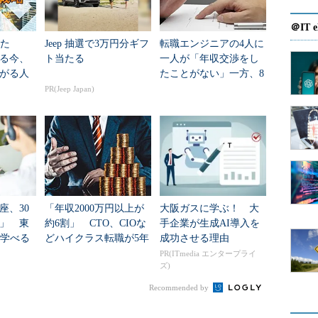
ケーション能力が高く、面接の評価も高いだろうと
＠IT e
えた
Jeep 抽選で3万円分ギフ
転職エンジニアの4人に
かせる職業に転職したいとの希望をお持ちでした。
る今、
ト当たる
一人が「年収交渉をし
がる人
たことがない」一方、8
大学時代にアジアを中心にさまざまな国を旅行され
割が「交渉したい」
PR(Jeep Japan)
なぜなのか
へ進むか、語学力を生かせるような商社に行くか迷わ
を選択されたとのお話でした。
す。いくら語学力が優れているといっても年齢を考
ハードルが高いのが現状です。そこで私はITエンジ
、メインではないにせよ英語を使う機会が多少なり
座、30
「年収2000万円以上が
大阪ガスに学ぶ！ 大
の転職を提案させていただきました。
」 東
約6割」 CTO、CIOな
手企業が生成AI導入を
を学べる
どハイクラス転職が5年
成功させる理由
アコー
で2.2倍のバブル、求め
PR(ITmedia エンタープライ
ズ)
中
られる人材像は
くつかの企業へ応募されました。お人柄、スキルと
Recommended by
く各企業の選考を順調にパスされました。進ちょくの