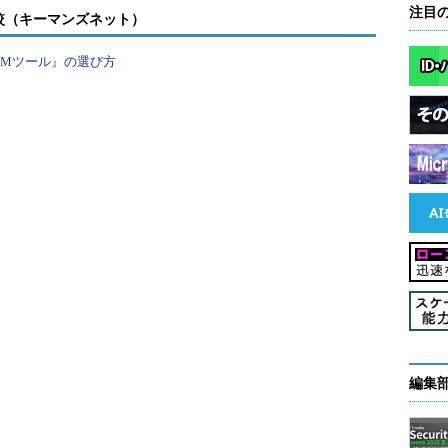
ただき、さらに当初より第1志望だったA社からも正式
注目
較（キーマンズネット）
さんに内定のご連絡をさせていただいたとき、大変喜
ところが、内定の承諾をしたのもつかの間、後日、
PMツール』の選び方
。
いただきたい」
すでに正式に内定の連絡をいただき、Bさんからも
人事担当者に詳細な理由を伺ってみると……
価も高かったのですが、内定承諾時に提出いただい
書類に乖離がありました。確認してみると、弊社が
ことが分かったため、業務遂行が難しいと判断させ
記載したベンダ資格の取得日に誤りがあり、実際に
編集
す。企業側は業務上、その資格を非常に重視されて
ました。そこから私と企業の担当営業と人事担当者
に再度資格を取得すること」を条件に入社を承諾し