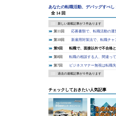
Bさんは某有名私立大学を卒業後、
あなたの転職活動、デバッグすべし
ムエンジニアとして活躍されていた
全 14 回
大学では情報学科に所属し、課外
新しい連載記事が 3 件あります
学生生活を送られました。K社入社後
11
応募書類で、転職活動の運
して順調にキャリアを積まれていま
10
新雇用対策法で、転職チャ
9
転職で、面接以外で不合格
BさんはK社のコア事業であった金
ジェクトリーダーも経験されるなど
8
転職の相談する人、間違っ
す。
7
ビジネスマナー無視は転職
過去の連載記事が 6 件あります
ただ、はたから見れば順風満帆なキ
迷いをお持ちだったのです。
チェックしておきたい人気記事
希望にかなう転職先を
Bさんが弊社に来社されたのは、昨