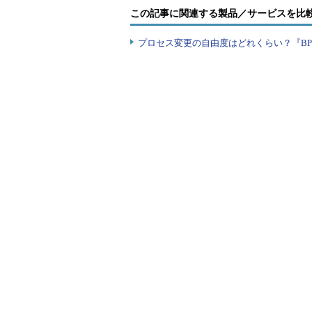
早かった2社からは早々に内定をい
この記事に関連する製品／サービスを比
に内定の連絡をいただきました。B
ばれていたのを私も覚えています。
プロセス変更の自由度はどれくらい？『B
企業側から再度連絡があったのです
「勝手ながら内定を白紙にさせて
それは内定取り消しの連絡でした。
承諾の意思をいただいていたので、
「Bさんは大変優秀で、面接官の評
た入社手続き書類と、応募時の提出
必要としている資格をお持ちでない
ていただいた次第です」
どうやらBさんは応募時の履歴書に
は資格の有効期限が切れていたので
いたため、今回のような結果となり
で話し合いの場を持ち、「入社まで