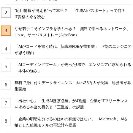
“応用情報が消える”って本当？ 「生成AIパスポート」って何？
IT資格の今を読む
なぜ若手こそインフラを学ぶべき？ 無料で学べるネットワーク、
Linux、サーバ＆ストレージのeBook
「AIがコードを書く時代、新職種FDEが需要増」 7割のエンジニア
が思う理由
「AIコーディングブーム」が去ったUSで、エンジニアに求められる
「本体の強さ」
無料で身に付くデータサイエンス 延べ23万人が受講、総務省が募
集開始
「出社中心」「生成AIほぼ必須」が4割超 企業がITフリーランス
を求める本当の目的と「三重苦」の課題
「企業の明暗を分けるのはAIの有無ではない」 Microsoft、AIを
軸とした組織モデルの再設計を提案