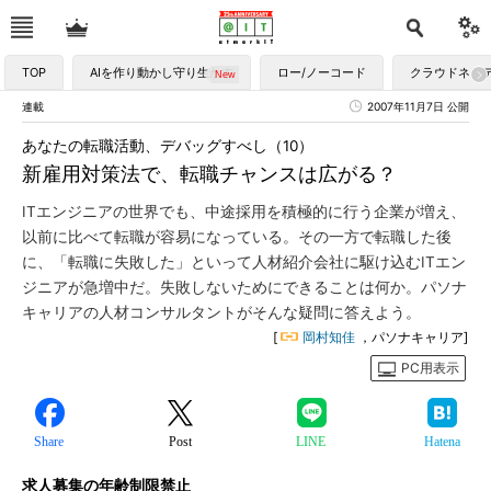
TOP
AIを作り動かし守り生かす
ロー/ノーコード
クラウドネイ
連載
2007年11月7日 公開
あなたの転職活動、デバッグすべし（10）
新雇用対策法で、転職チャンスは広がる？
ITエンジニアの世界でも、中途採用を積極的に行う企業が増え、
以前に比べて転職が容易になっている。その一方で転職した後
に、「転職に失敗した」といって人材紹介会社に駆け込むITエン
ジニアが急増中だ。失敗しないためにできることは何か。パソナ
キャリアの人材コンサルタントがそんな疑問に答えよう。
[
岡村知佳
，パソナキャリア]
PC用表示
Share
Post
LINE
Hatena
求人募集の年齢制限禁止