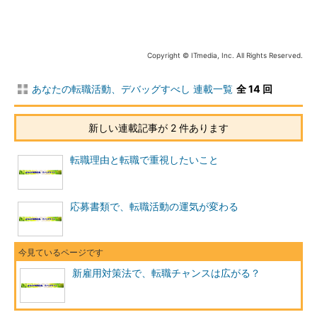
外情勢報告」について～特集「諸外国における高齢者雇用対策」
を参照のこと。
アピールポイントを増やそう
Copyright © ITmedia, Inc. All Rights Reserved.
年齢制限の縛りがなくなることによって、企業の求人募集に応
あなたの転職活動、デバッグすべし 連載一覧
全 14 回
募しようと考える人の数が、ITエンジニアだけではなく、全体で
増えることが予想されます。そうであれば、転職先をめぐって、
ライバルが実質的に増えることになりそうです。
新しい連載記事が 2 件あります
このような新しい状況は、企業の選考プロセスに変化をもたら
転職理由と転職で重視したいこと
すのでしょうか。
このことについては、あまり変わらないのではないかと思いま
応募書類で、転職活動の運気が変わる
す。なぜなら、これまでも中途採用では、即戦力を要求されまし
た。これは今後も変わらないでしょう。つまり企業は、即戦力と
要求されるポイントとなる募集の職務を遂行するための適性、能
力、経験、技能、ヒューマンスキルなどを、これまでと同じよう
新雇用対策法で、転職チャンスは広がる？
に、またはこれまで以上に見るのではないでしょうか。
逆にいえば、転職希望者が自身の適性や能力などをアピールし