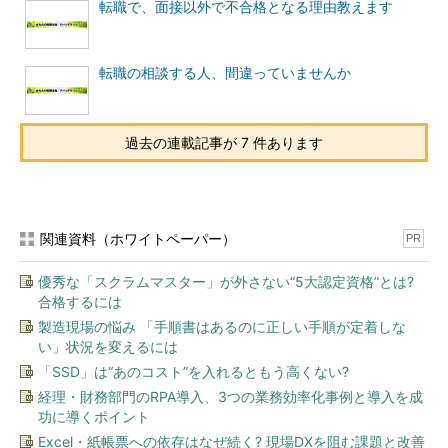
転職で、面接以外で不合格となる理由教えます
ていなければなりません。もし欠けているものがあれば、それを
補えるどんな武器があるかを示す必要があるでしょう。この点
も、ある意味ではこれまでの転職市場でも重要視されてきたもの
転職の相談する人、間違っていませんか
です。
つまり、転職希望者自身の技術を高める努力、業務の経験を積
過去の連載記事が 7 件あります
むことなどでアピールポイントを増やすことは、これまで以上に
重要になると思います。
年齢制限を設けることのできる条件
関連資料（ホワイトペーパー）
PR
ただし例外として、以下の場合は年齢制限が認められることに
なっています。
優秀な「スクラムマスター」が外さない“5大認定資格”とは?
合格するには
定年年齢を上限として、当該上限年齢未満の労働者を期間
製造現場の悩み 「手順書はあるのに正しい手順が定着しな
の定めのない労働契約の対象として募集・採用する場合
い」状況を変えるには
労働基準法等法令の規定により年齢制限が設けられている
「SSD」は“あのコスト”を入れるともう高くない?
場合
経理・財務部門のRPA導入、3つの業務効率化事例と導入を成
功に導くポイント
長期勤続によるキャリア形成を図る観点から、若年者等を
期間の定めのない労働契約の対象として募集・採用する場
Excel・紙帳票への依存はなぜ続く? 現場DXを阻む課題と改善