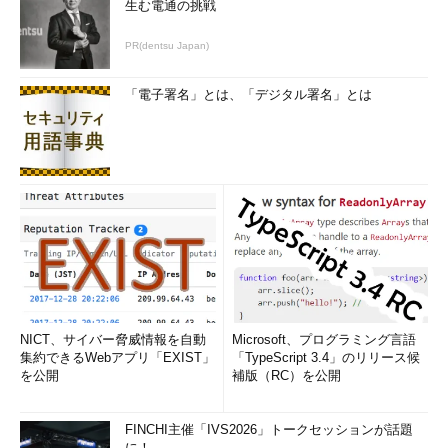
筆者紹介
生む電通の挑戦
パソナキャリア
PR(dentsu Japan)
岡村知佳
「電子署名」とは、「デジタル署名」とは
大学卒業後、流通系企業にてコールセンターSV・WEBプロデ
ューサー等を経験後、パソナキャリアへ転職。IT業界専門のキ
ャリアアドバイザーとして、幅広いキャリアの提案に努めてい
る。
「次回」へ
NICT、サイバー脅威情報を自動
Microsoft、プログラミング言語
集約できるWebアプリ「EXIST」
「TypeScript 3.4」のリリース候
を公開
補版（RC）を公開
FINCHI主催「IVS2026」トークセッションが話題
に！