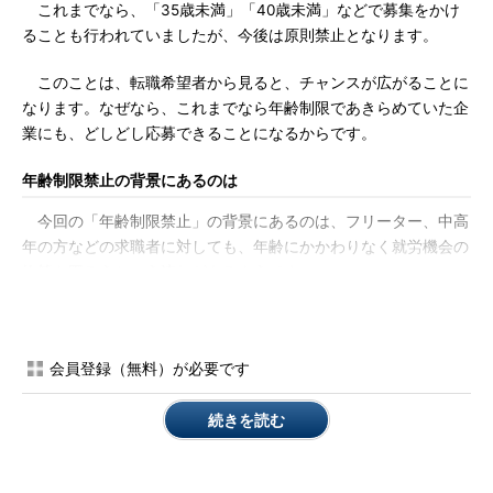
これまでなら、「35歳未満」「40歳未満」などで募集をかけ
ることも行われていましたが、今後は原則禁止となります。
このことは、転職希望者から見ると、チャンスが広がることに
なります。なぜなら、これまでなら年齢制限であきらめていた企
業にも、どしどし応募できることになるからです。
年齢制限禁止の背景にあるのは
今回の「年齢制限禁止」の背景にあるのは、フリーター、中高
年の方などの求職者に対しても、年齢にかかわりなく就労機会の
均等を図ろうという流れがあるようです。
今回の改正法では、「年齢にかかわりなく、均等な機会を与え
なければならない」との明記がなされたことにも、そうした考え
会員登録（無料）が必要です
があるように思えます。
参考までに書いておくと、多くの先進国では、雇用での年齢制
続きを読む
限を禁止しています。例えば、米国は、「雇用における年齢差別
禁止法」で、という具合です（厚生労働省
「2005～2006年 海