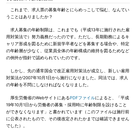
これまで、求人票の募集年齢とにらめっこして悩む、なんてい
うことはありましたか？
求人募集の年齢制限は、これまでも（平成13年に施行された雇
用対策法で）努力義務だったのです。ただし、長期勤務によるキ
ャリア形成を図るために新規学卒者などを募集する場合や、特定
の年齢層が少なく、従業員全体の年齢構成の維持を図るためなど
の例外が指針で認められていたのです。
しかし、先の通常国会で改正雇用対策法が成立し、新しい雇用
対策法が2007年10月1日から施行になりました。同法では、求人
の年齢を不問にしなければなくなりました。
厚生労働省のWebサイトにある
PDFファイル
によると、「平成
19年10月1日から労働者の募集・採用時に年齢制限を設けること
ができなくなります」と書かれています（このファイルは施行前
に公表されたもので、その後改定されたかまでは確認できません
でした）。