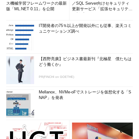
ス機械学習フレームワークの最新
／SQL Server向けセキュリティ
版「ML.NET 0.11」を公開
更新サービス「拡張セキュリティ
更新プログ...
IT開発者の75％以上が開発以外にも従事、楽天コミ
ュニケーションズ調べ
【西野亮廣】ビジネス書最新刊『北極星 僕たちは
どう働くか』
PR(FINCHI on GOETHE)
Mellanox、NVMe-oFでストレージを仮想化する「S
NAP」を発表