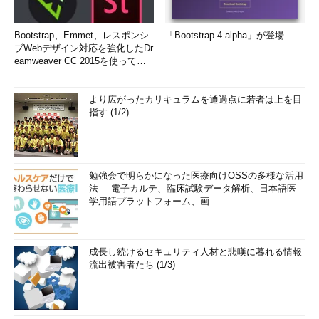
Bootstrap、Emmet、レスポンシ
「Bootstrap 4 alpha」が登場
ブWebデザイン対応を強化したDr
eamweaver CC 2015を使って
み...
より広がったカリキュラムを通過点に若者は上を目
指す (1/2)
勉強会で明らかになった医療向けOSSの多様な活用
法──電子カルテ、臨床試験データ解析、日本語医
学用語プラットフォーム、画...
成長し続けるセキュリティ人材と悲嘆に暮れる情報
流出被害者たち (1/3)