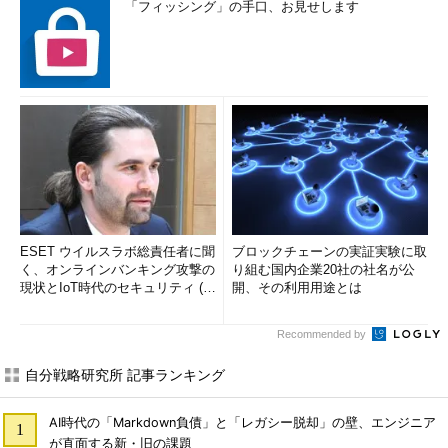
「フィッシング」の手口、お見せします
ESET ウイルスラボ総責任者に聞
ブロックチェーンの実証実験に取
く、オンラインバンキング攻撃の
り組む国内企業20社の社名が公
現状とIoT時代のセキュリティ (1/
開、その利用用途とは
2)
Recommended by
自分戦略研究所 記事ランキング
AI時代の「Markdown負債」と「レガシー脱却」の壁、エンジニア
が直面する新・旧の課題