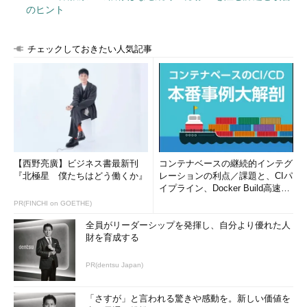
のヒント
合
技能・ノウハウの継承の観点から、特定の職種において労
働者数が相当程度少ない特定の年齢層に限定し、かつ、期
チェックしておきたい人気記事
間の定めのない労働契約の対象として募集・採用する場合
芸術・芸能の分野における表現の真実性などの要請がある
場合
60歳以上の高年齢者または特定の年齢層の雇用を促進する
施策（国の施策を活用しようとする場合に限る）の対象と
なる者に限定して募集・採用する場合
【西野亮廣】ビジネス書最新刊
コンテナベースの継続的インテグ
積極的な転職活動を！
『北極星 僕たちはどう働くか』
レーションの利点／課題と、CIパ
イプライン、Docker Build高速化
とはいえ、求人の年齢制限が原則として禁止になったことによ
のコツ (1/2...
PR(FINCHI on GOETHE)
り、選考にて重点的に見られるポイントが技術面、経験へとこれ
全員がリーダーシップを発揮し、自分より優れた人
まで以上に移行するかもしれません。
財を育成する
この機会に、気になる求人に応募してみるなど、積極的に転職
PR(dentsu Japan)
活動を始めてみるのも1つの手だと思います。いかがですか？
「さすが」と言われる驚きや感動を。新しい価値を