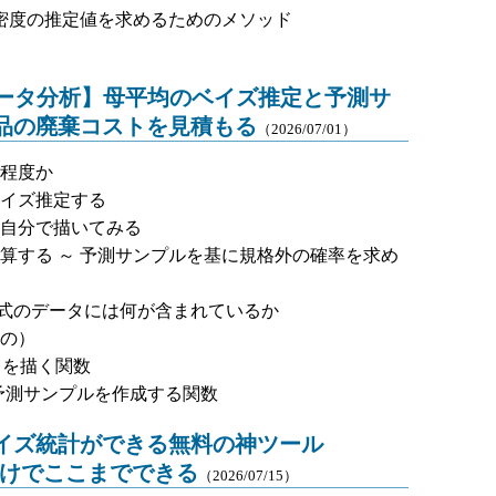
の確率密度の推定値を求めるためのメソッド
ぶデータ分析】母平均のベイズ推定と予測サ
製品の廃棄コストを見積もる
（2026/07/01）
程度か
イズ推定する
自分で描いてみる
算する ～ 予測サンプルを基に規格外の確率を求め
eData形式のデータには何が含まれているか
の）
ットを描く関数
ictive： 予測サンプルを作成する関数
イズ統計ができる無料の神ツール
作だけでここまでできる
（2026/07/15）