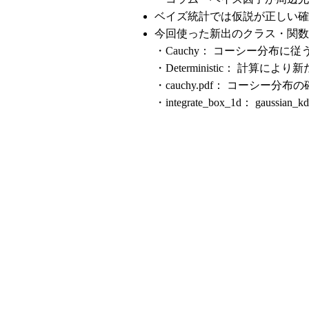
ベイズ統計では仮説が正しい確
今回使った新出のクラス・関数
・Cauchy： コーシー分布
・Deterministic： 計算
・cauchy.pdf： コーシー
・integrate_box_1d： ga