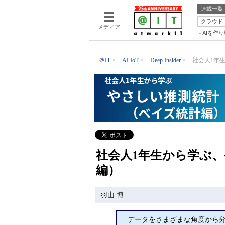
連載一覧
クラウド
メディア
AIを作
＠IT
AI IoT
Deep Insider
社会人1年生
社会人1年生から学ぶ
編）
羽山 博
データをさまざまな角度から分