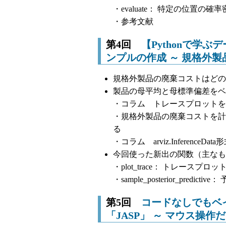
・evaluate： 特定の位置
・参考文献
第4回
【Pythonで学
ンプルの作成 ～ 規格外
規格外製品の廃棄コストはどの
製品の母平均と母標準偏差をベ
・コラム トレースプロットを
・規格外製品の廃棄コストを計
る
・コラム arviz.Inferenc
今回使った新出の関数（主なも
・plot_trace： トレースプロ
・sample_posterior_pred
第5回
コードなしでもベ
「JASP」 ～ マウス操