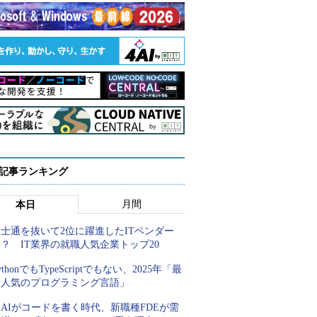
 記事ランキング
月間
本日
士通を抜いて2位に躍進したITベンダー
？ IT業界の就職人気企業トップ20
ythonでもTypeScriptでもない、2025年「最
も人気のプログラミング言語」
AIがコードを書く時代、新職種FDEが需