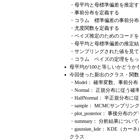
・母平均と母標準偏差を推定す
・事前分布を定義する
・コラム 標準偏差の事前分布
・尤度関数を定義する
・ベイズ推定のためのコードを
・母平均と母標準偏差の推定結
・サンプリングされた値を見て
・コラム ベイズの定理をもっ
母平均が100と等しいかどう
今回使った新出のクラス・関数
・Model： 確率変数、事前
・Normal： 正規分布に従う
・HalfNormal： 半正規分
・sample： MCMCサンプリ
・plot_posterior： 事後分
・summary： 分析結果につ
・gaussian_kde： KD
クラス