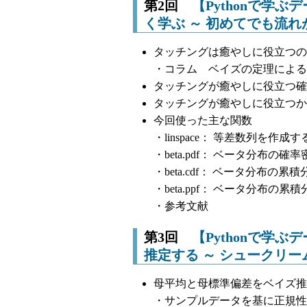
第2回
【Pythonで学
く学ぶ ～ 初めてでも流
タッチングは癒やしに役立つの
・コラム ベイズの定理による
タッチングが癒やしに役立つ確
タッチングが癒やしに役立つか
今回使った主な関数
・linspace： 等差数列を作成す
・beta.pdf： ベータ分布の
・beta.cdf： ベータ分布の
・beta.ppf： ベータ分布
・参考文献
第3回
【Pythonで学
推定する ～ シュークリー
母平均と母標準偏差をベイズ推
・サンプルデータを基に正規性