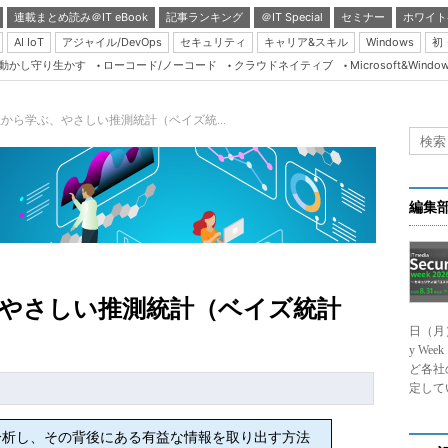
連載まとめ読み＠IT eBook
記事ランキング
＠IT Special
セミナー
ホワイト
AI IoT
アジャイル/DevOps
セキュリティ
キャリア&スキル
Windows
初
り動かし守り生かす
ローコード/ノーコード
クラウドネイティブ
Microsoft&Windo
Server & Storage
HTML5 + UX
から学ぶ、やさしい推測統計（ベイズ統...
Smart & Social
Coding Edge
Java Agile
編集
Database Expert
Linux ＆ OSS
Master of IP Networ
、やさしい推測統計（ベイズ統計
日（月
Security & Trust
y We
Test & Tools
ど各社
定して
Insider.NET
ブログ
析し、その背後にある有益な情報を取り出す方法