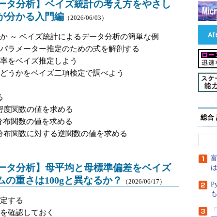
ぶデータ分析】ベイズ統計の考え方をやさし
れが分かる入門編
（2026/06/03）
か ～ ベイズ統計によるデータ分析の簡単な例
パラメーター推定のための式を解剖する
率をベイズ推定しよう
どうかをベイズ二項検定で調べよう
る
確率密度関数の値を求める
総合
累積分布関数の値を求める
の累積分布関数に対する逆関数の値を求める
富
ぶデータ分析】母平均と母標準偏差をベイズ
は
ムの重さは100gと異なるか？
（2026/06/17）
P
定する
「
を確認しておく