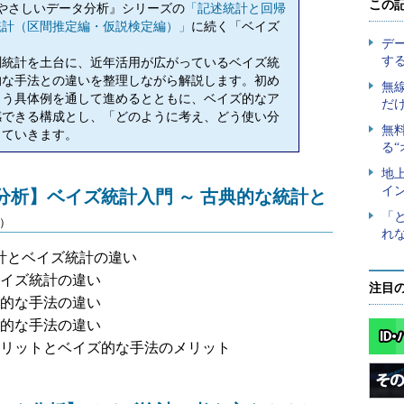
やさしいデータ分析』シリーズの
「記述統計と回帰
統計（区間推定編・仮説検定編）」
に続く「ベイズ
統計を土台に、近年活用が広がっているベイズ統
的な手法との違いを整理しながら解説します。初め
よう具体例を通して進めるとともに、ベイズ的なア
感できる構成とし、「どのように考え、どう使い分
していきます。
分析】ベイズ統計入門 ～ 古典的な統計と
0）
統計とベイズ統計の違い
イズ統計の違い
注目
的な手法の違い
的な手法の違い
リットとベイズ的な手法のメリット