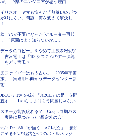
要増」 7割のエンジニアが思う理由
アイリスオーヤマも悩んだ「無線LANがつ
ながりにくい」問題 何を変えて解決し
た？
線LANが不調になったら“ルーター再起
動”、「原因はよく知らないが……」
「データのコピー」をやめて工数を8分の1
 古河電工は「100システムのデータ統
合」をどう実現？
光ファイバーはもう古い」「2035年宇宙
の旅」 実運用へ向かうデータセンター新
技術
OBOLっぽさを残す「JaBOL」の是非を問
直す――Javaらしさはもう問題じゃない
スキー万能説破れる？ Google同期パス
キー実装に見つかった“想定外の穴”
oogle DeepMindが描く「AGIの次」 超知
能に至る4つの経路と6つのボトルネック