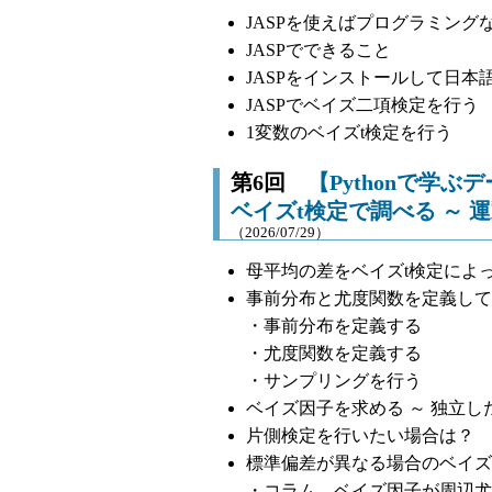
JASPを使えばプログラミン
JASPでできること
JASPをインストールして日本
JASPでベイズ二項検定を行う
1変数のベイズt検定を行う
第6回
【Pythonで学
ベイズt検定で調べる ～
（2026/07/29）
母平均の差をベイズt検定によ
事前分布と尤度関数を定義して
・事前分布を定義する
・尤度関数を定義する
・サンプリングを行う
ベイズ因子を求める ～ 独立し
片側検定を行いたい場合は？
標準偏差が異なる場合のベイズ
・コラム ベイズ因子が周辺尤