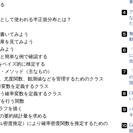
る
として使われる半正規分布とは？
無
書いてみよう
果を見てみよう
みよう
に
と簡単な例で確認する
かをベイズ的に検定する
・メソッド（主なもの）
「
分布、尤度関数、観測値などを管理するためのクラス
確率変数を定義するクラス
C
布に従う確率変数を定義するクラス
い
ングを行う関数
布のグラフを描く
パ
いての要約統計量を求める
E（カーネル密度推定）により確率密度関数を推定するための
G