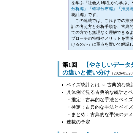
を学ぶ『社会人1年生から学ぶ、
分析編」
「確率分布編」
「推測
統計編」です。
この連載では、これまでの推測
計の考え方と分析手順を、古典
ての方でも無理なく理解できる
プローチの特徴やメリットを実
けるのか」に重点を置いて解説
第1回
【やさしいデータ
の違いと使い分け
（2026/05/2
ベイズ統計とは ～ 古典的な
具体例で見る古典的な統計とベ
・推定：古典的な手法とベイズ
・検定：古典的な手法とベイズ
・まとめ：古典的な手法のデメ
連載の予定