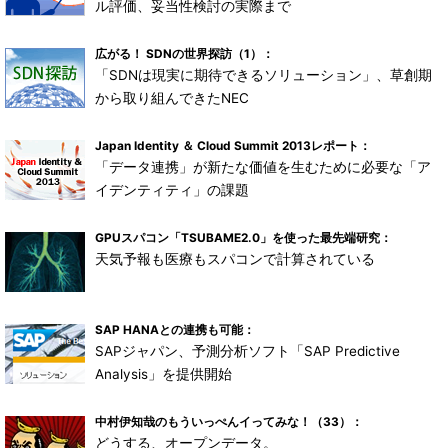
ル評価、妥当性検討の実際まで
広がる！ SDNの世界探訪（1）：
「SDNは現実に期待できるソリューション」、草創期
から取り組んできたNEC
Japan Identity ＆ Cloud Summit 2013レポート：
「データ連携」が新たな価値を生むために必要な「ア
イデンティティ」の課題
GPUスパコン「TSUBAME2.0」を使った最先端研究：
天気予報も医療もスパコンで計算されている
SAP HANAとの連携も可能：
SAPジャパン、予測分析ソフト「SAP Predictive
Analysis」を提供開始
中村伊知哉のもういっぺんイってみな！（33）：
どうする、オープンデータ。