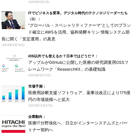
(2015年6月1日)
ITでビジネスを変革。デジタル時代のテクノロジリーダーたち
（2）：
“グローバル・スペシャリティファーマ”としてのブラン
ド確立にAWSを活用。協和発酵キリン 情報システム部
長に聞く「安定運用」の真意
(2015年5月15日)
iOS以外でも使えるか？日本ではどうだ？：
アップルがGitHubに公開した医療の研究調査用OSSフ
レームワーク「ResearchKit」の基礎知識
(2015年4月17日)
市場予測：
医療用診断支援ソフトウェア、薬事法改正により175億
円の市場規模へと拡大
(2013年12月27日)
企業動向：
医療IT分野強化へ、日立がインターシステムズとパー
トナー契約へ