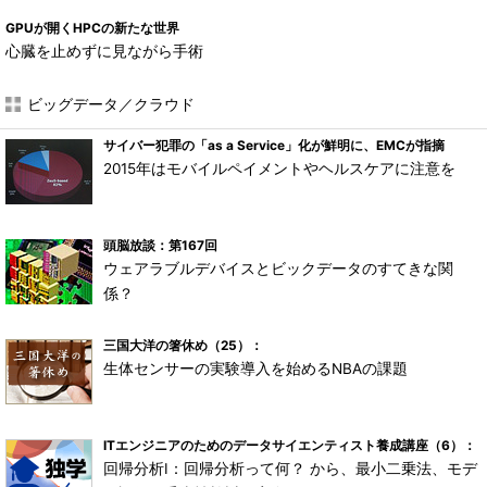
GPUが開くHPCの新たな世界
心臓を止めずに見ながら手術
ビッグデータ／クラウド
サイバー犯罪の「as a Service」化が鮮明に、EMCが指摘
2015年はモバイルペイメントやヘルスケアに注意を
頭脳放談：第167回
ウェアラブルデバイスとビックデータのすてきな関
係？
三国大洋の箸休め（25）：
生体センサーの実験導入を始めるNBAの課題
ITエンジニアのためのデータサイエンティスト養成講座（6）：
回帰分析I：回帰分析って何？ から、最小二乗法、モデ