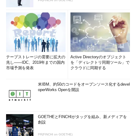
PR(FINCHI on GOETHE)
テープストレージの需要に拡大の
Active Directoryのオブジェクト
兆し――IDC、2019年までの国内
を「ディレクトリ同期ツール」で
市場予測を発表
クラウドに同期する
米IBM、約50のコードをオープンソース化するdevel
operWorks Openを開設
GOETHEとFINCHIがタッグを組み、新メディアを
創設
PR(FINCHI on GOETHE)