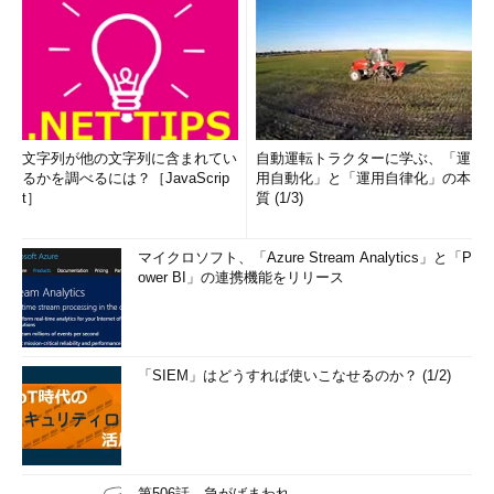
文字列が他の文字列に含まれてい
自動運転トラクターに学ぶ、「運
るかを調べるには？［JavaScrip
用自動化」と「運用自律化」の本
t］
質 (1/3)
マイクロソフト、「Azure Stream Analytics」と「P
ower BI」の連携機能をリリース
「SIEM」はどうすれば使いこなせるのか？ (1/2)
第506話 急がばまわれ