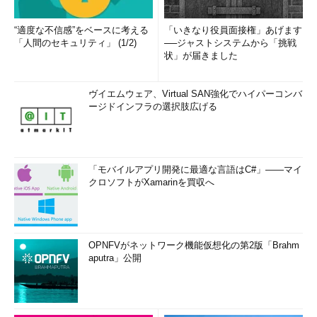
“適度な不信感”をベースに考える
「いきなり役員面接権」あげます
「人間のセキュリティ」 (1/2)
──ジャストシステムから「挑戦
状」が届きました
ヴイエムウェア、Virtual SAN強化でハイパーコンバ
ージドインフラの選択肢広げる
「モバイルアプリ開発に最適な言語はC#」――マイ
クロソフトがXamarinを買収へ
OPNFVがネットワーク機能仮想化の第2版「Brahm
aputra」公開