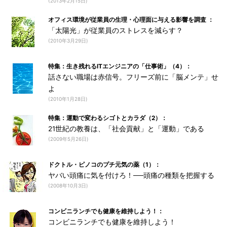
(2013年2月15日)
オフィス環境が従業員の生理・心理面に与える影響を調査 ：
「太陽光」が従業員のストレスを減らす？
(2010年3月29日)
特集：生き残れるITエンジニアの「仕事術」（4）：
話さない職場は赤信号。フリーズ前に「脳メンテ」せ
よ
(2010年1月28日)
特集：運動で変わるシゴトとカラダ（2）：
21世紀の教養は、「社会貢献」と「運動」である
(2009年5月26日)
ドクトル・ピノコのプチ元気の薬（1）：
ヤバい頭痛に気を付けろ！──頭痛の種類を把握する
(2008年10月3日)
コンビニランチでも健康を維持しよう！：
コンビニランチでも健康を維持しよう！