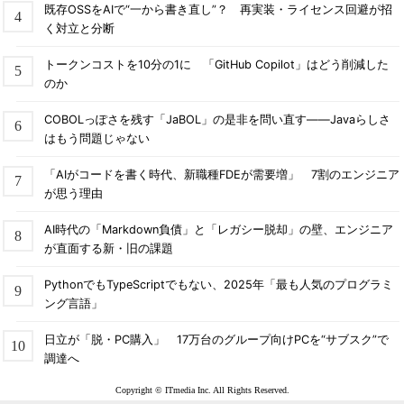
既存OSSをAIで“一から書き直し”？ 再実装・ライセンス回避が招
く対立と分断
トークンコストを10分の1に 「GitHub Copilot」はどう削減した
のか
COBOLっぽさを残す「JaBOL」の是非を問い直す――Javaらしさ
はもう問題じゃない
「AIがコードを書く時代、新職種FDEが需要増」 7割のエンジニア
が思う理由
AI時代の「Markdown負債」と「レガシー脱却」の壁、エンジニア
が直面する新・旧の課題
PythonでもTypeScriptでもない、2025年「最も人気のプログラミ
ング言語」
日立が「脱・PC購入」 17万台のグループ向けPCを“サブスク”で
調達へ
Copyright © ITmedia Inc. All Rights Reserved.