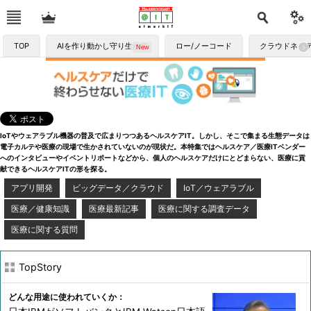
TOP
AIを作り動かし守り生かす
ロー/ノーコード
クラウドネイ
IoTやウェアラブル機器の普及で広まりつつあるヘルスケアIT。しかし、そこで集まる生態データは
電子カルテや医療の現場で生かされていないのが現状だ。本特集ではヘルスケア／医療ITベンダー
へのインタビューやイベントリポートなどから、個人のヘルスケアだけにとどまらない、医療に貢
献できるヘルスケアITの形を探る。
アプリ開発
ビッグデータ／クラウド
IoT／ウェアラブル
医療／健康知識
医療最新記事
医療に関する調査データ
医療に関する質問
TopStory
どんな用途に使われていくか：