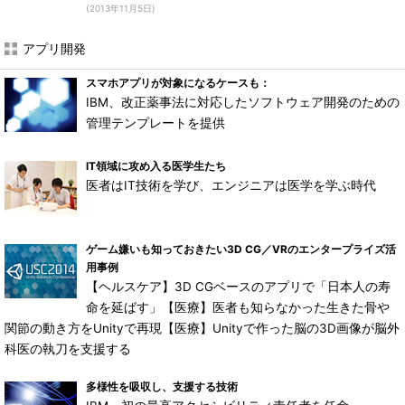
(2013年11月5日)
アプリ開発
スマホアプリが対象になるケースも：
IBM、改正薬事法に対応したソフトウェア開発のための
管理テンプレートを提供
IT領域に攻め入る医学生たち
医者はIT技術を学び、エンジニアは医学を学ぶ時代
ゲーム嫌いも知っておきたい3D CG／VRのエンタープライズ活
用事例
【ヘルスケア】3D CGベースのアプリで「日本人の寿
命を延ばす」【医療】医者も知らなかった生きた骨や
関節の動き方をUnityで再現【医療】Unityで作った脳の3D画像が脳外
科医の執刀を支援する
多様性を吸収し、支援する技術