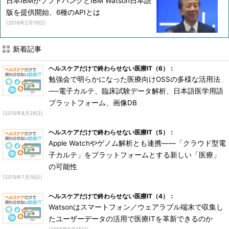
日本IBMがソフトバンクとIBM Watson日本語
版を提供開始、6種のAPIとは
(2016年2月19日)
新着記事
ヘルスケアだけで終わらせない医療IT（6）：
勉強会で明らかになった医療向けOSSの多様な活用法
──電子カルテ、臨床試験データ解析、日本語医学用語
プラットフォーム、画像DB
(2015年8月28日)
ヘルスケアだけで終わらせない医療IT（5）：
Apple Watchやゲノム解析とも連携――「クラウド型電
子カルテ」をプラットフォームとする新しい「医療」
の可能性
(2015年7月16日)
ヘルスケアだけで終わらせない医療IT（4）：
Watsonはスマートフォン／ウェアラブル端末で収集し
たユーザーデータの活用で医療ITを革新できるのか