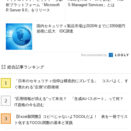
析プラットフォーム「Microsoft
S Managed Services」とは
R Server 9.0」をリリース
国内セキュリティ製品市場は2020年までに3359億円
規模に拡大 IDC調査
Recommended by
総合記事ランキング
「日本のセキュリティ信仰は構造的にズレてる」 コスパよく、す
ぐ救われる“左側”の防衛術
“応用情報が消える”って本当？ 「生成AIパスポート」って何？
IT資格の今を読む
【Excel新関数】コピペじゃないよTOCOLだよ！ 表を一発でリス
ト化するTOCOL関数の基本と実践