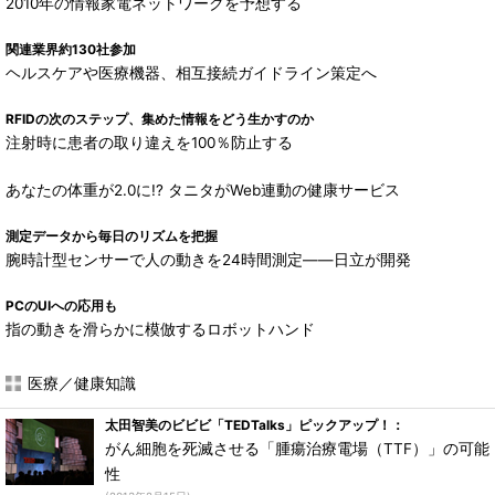
2010年の情報家電ネットワークを予想する
関連業界約130社参加
ヘルスケアや医療機器、相互接続ガイドライン策定へ
RFIDの次のステップ、集めた情報をどう生かすのか
注射時に患者の取り違えを100％防止する
あなたの体重が2.0に!? タニタがWeb連動の健康サービス
測定データから毎日のリズムを把握
腕時計型センサーで人の動きを24時間測定――日立が開発
PCのUIへの応用も
指の動きを滑らかに模倣するロボットハンド
医療／健康知識
太田智美のビビビ「TEDTalks」ピックアップ！：
がん細胞を死滅させる「腫瘍治療電場（TTF）」の可能
性