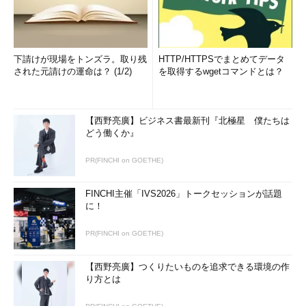
下請けが現場をトンズラ。取り残
HTTP/HTTPSでまとめてデータ
された元請けの運命は？ (1/2)
を取得するwgetコマンドとは？
【西野亮廣】ビジネス書最新刊『北極星 僕たちは
どう働くか』
PR(FINCHI on GOETHE)
FINCHI主催「IVS2026」トークセッションが話題
に！
PR(FINCHI on GOETHE)
【西野亮廣】つくりたいものを追求できる環境の作
り方とは