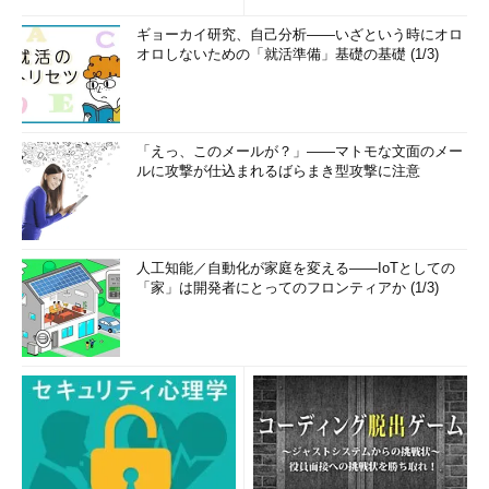
ギョーカイ研究、自己分析――いざという時にオロ
オロしないための「就活準備」基礎の基礎 (1/3)
「えっ、このメールが？」――マトモな文面のメー
ルに攻撃が仕込まれるばらまき型攻撃に注意
人工知能／自動化が家庭を変える――IoTとしての
「家」は開発者にとってのフロンティアか (1/3)