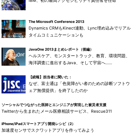
IBM、初の最高アクセシビリティ責任者を任命
The Microsoft Conference 2013
Dynamics CRMもKinect連動、Lync埋め込みでリアル
タイムコミュニケーションも
JavaOne 2013まとめレポート（後編）
ヘルスケア、モンスタートラック、教育、環境問題、
海洋調査に進出するJava、そして宇宙へ……
【続報】担当者に聞いた：
なぜ、富士通は「色覚障がい者のための診断ソフトウ
ェア無償提供」を終了したのか
ソーシャルでつながった医師とエンジニアが実現した被災者支援
Twitterから生まれたメール医療相談サービス、Rescue311
iPhone/iPadスマートアプリ開発レシピ（2）
加速度センサでスクワットアプリを作ってみよう