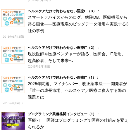
(2015年6月25日)
ヘルスケアだけで終わらせない医療IT（3）：
スマートデバイスからのログ、病院DB、医療機器から
得る画像――医療現場のビッグデータ活用を実践する3
社の事例
(2015年6月18日)
ヘルスケアだけで終わらせない医療IT（2）：
現役医師や医療ベンチャーが語る、医師会、IT活用、
超高齢者、そして未来へ
(2015年6月11日)
ヘルスケアだけで終わらせない医療IT（1）：
2025年問題、マイナンバー、改正薬事法――開発者が
「唯一の成長市場」ヘルスケア／医療に参入する際の
課題とは
(2015年6月4日)
プログラミング異種格闘インタビュー（1）：
医療×IT 医師はプログラミングで医療の仕組みを変え
られるか