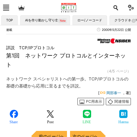
TOP
AIを作り動かし守り生かす
ロー/ノーコード
クラウドネイ
連載
2000年5月22日 公開
詳説 TCP/IPプロトコル
第1回 ネットワーク プロトコルとインターネッ
ト
（4/5 ページ）
ネットワーク スペシャリストへの第一歩。TCP/IPプロトコルの
基礎の基礎から応用に至るまでを詳説。
[
岡部泰一
，著]
PC用表示
関連情報
Share
Post
LINE
Hatena
前のページへ
次のページへ