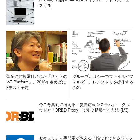
ス (1/5)
聖夜にお披露目された「さくらの
グループポリシーでファイルやフ
IoT Platform」、2016年春めどに
ォルダー、レジストリを操作する
βテスト予定
(1/2)
今こそ真剣に考える「災害対策システム」──クラ
ウドと「DRBD Proxy」ですぐ構築する方法 (1/3)
セキュリティ専門家が教える「誰でもできるパスワ