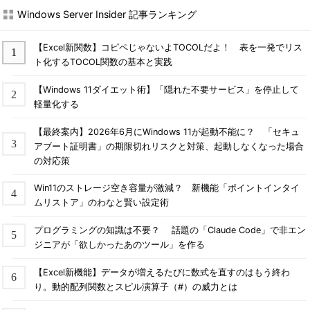
Windows Server Insider 記事ランキング
【Excel新関数】コピペじゃないよTOCOLだよ！ 表を一発でリス
ト化するTOCOL関数の基本と実践
【Windows 11ダイエット術】「隠れた不要サービス」を停止して
軽量化する
【最終案内】2026年6月にWindows 11が起動不能に？ 「セキュ
アブート証明書」の期限切れリスクと対策、起動しなくなった場合
の対応策
Win11のストレージ空き容量が激減？ 新機能「ポイントインタイ
ムリストア」のわなと賢い設定術
プログラミングの知識は不要？ 話題の「Claude Code」で非エン
ジニアが「欲しかったあのツール」を作る
【Excel新機能】データが増えるたびに数式を直すのはもう終わ
り。動的配列関数とスピル演算子（#）の威力とは