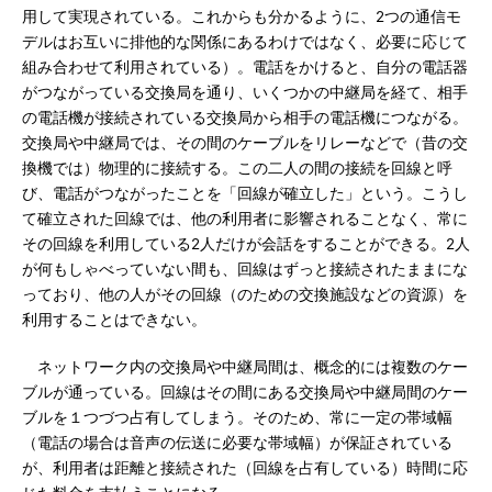
用して実現されている。これからも分かるように、2つの通信モ
デルはお互いに排他的な関係にあるわけではなく、必要に応じて
組み合わせて利用されている）。電話をかけると、自分の電話器
がつながっている交換局を通り、いくつかの中継局を経て、相手
の電話機が接続されている交換局から相手の電話機につながる。
交換局や中継局では、その間のケーブルをリレーなどで（昔の交
換機では）物理的に接続する。この二人の間の接続を回線と呼
び、電話がつながったことを「回線が確立した」という。こうし
て確立された回線では、他の利用者に影響されることなく、常に
その回線を利用している2人だけが会話をすることができる。2人
が何もしゃべっていない間も、回線はずっと接続されたままにな
っており、他の人がその回線（のための交換施設などの資源）を
利用することはできない。
ネットワーク内の交換局や中継局間は、概念的には複数のケー
ブルが通っている。回線はその間にある交換局や中継局間のケー
ブルを１つづつ占有してしまう。そのため、常に一定の帯域幅
（電話の場合は音声の伝送に必要な帯域幅）が保証されている
が、利用者は距離と接続された（回線を占有している）時間に応