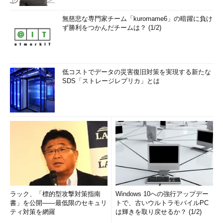
無慈悲な専門家チーム「kuromame6」の暗躍に負け
ず勝利をつかんだチームは？ (1/2)
低コストでデータの災害復旧対策を実現する新たな
SDS「ストレージレプリカ」とは
ラック、「標的型攻撃対策指南
Windows 10への強行アップデー
書」を公開――最低限のセキュリ
トで、古いウルトラモバイルPC
ティ対策を網羅
は輝きを取り戻せるか？ (1/2)