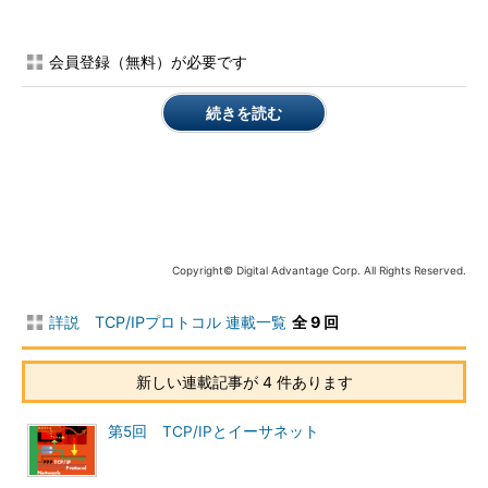
ットに宛先を付けてネットワーク上に送り出す。パケットは、宛
先との間にあるコンピュータからコンピュータへと順に送られ、
会員登録（無料）が必要です
最終的な目的地まで届けられる。このときパケットがたどる道の
りを「ルート（route：経路）」と呼び、間にあるコンピュータ
続きを読む
を「ルータ（router）」と呼ぶ。ルータは、パケットのルートを
決めてパケットを送り出すための専用のコンピュータであり、銅
線ケーブルや光ファイバなどの物理的な媒体によって相互に接続
されている。ルートを決めてパケットを送ることを「ルーティン
グ（routing）」と呼び、物理的な接続を「リンク（link）」と呼
ぶ。ネットワークにつながっているコンピュータのうち、自分の
リソースへのアクセスを待っているコンピュータを「ホスト
Copyright© Digital Advantage Corp. All Rights Reserved.
(host)」と呼ぶ。
詳説 TCP/IPプロトコル 連載一覧
全 9 回
ルータは、受け取ったパケットの宛先を見てルーティングする
ため、パケットは一時的にルータに貯えられる。もし、ルータに
新しい連載記事が 4 件あります
パケットを貯えるための記憶領域がない（いっぱいになってしま
った）場合や、ルータが処理できないほど大量のパケットが送ら
第5回 TCP/IPとイーサネット
れてくると、あふれたパケットは破棄せざるをえない。この場
合、パケットが途中で消失することになり、目的のコンピュータ
に届かないということになる。これは望ましくない事態なので、