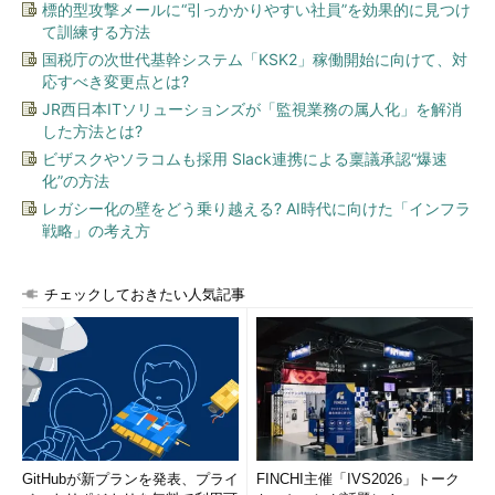
る。
標的型攻撃メールに“引っかかりやすい社員”を効果的に見つけ
て訓練する方法
国税庁の次世代基幹システム「KSK2」稼働開始に向けて、対
応すべき変更点とは?
JR西日本ITソリューションズが「監視業務の属人化」を解消
した方法とは?
ビザスクやソラコムも採用 Slack連携による稟議承認“爆速
化”の方法
レガシー化の壁をどう乗り越える? AI時代に向けた「インフラ
戦略」の考え方
図４ パケット交換ネットワーク
パケット交換ネットワークでは、データはパケッ
トに分割され、ルータからルータに転送されなが
チェックしておきたい人気記事
ら、最終的な目的地にたどり着く。ルータ間のリ
ンクはすべての通信で共有されるため、コスト的
に有利であるが、パケットの届く順序やタイミン
グなどは保証されない。
GitHubが新プランを発表、プライ
FINCHI主催「IVS2026」トーク