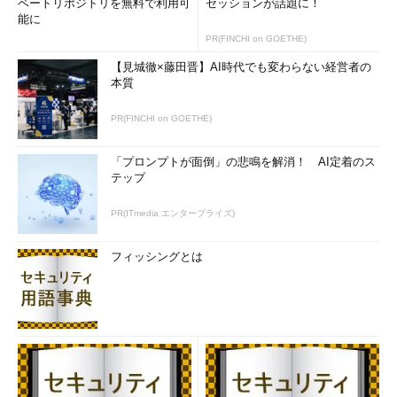
【更新履歴】
ベートリポジトリを無料で利用可
セッションが話題に！
能に
【2000/06/22】
本文の最後の文において、「このような利点
PR(FINCHI on GOETHE)
から、
回線交換
はコンピュータのネットワークで広く利用さ
【見城徹×藤田晋】AI時代でも変わらない経営者の
れている。」としていたのは、「このような利点から、
パケッ
本質
ト交換
はコンピュータのネットワークで広く利用されてい
る。」の誤りでした。お詫びして訂正させていただきます。
PR(FINCHI on GOETHE)
「プロンプトが面倒」の悲鳴を解消！ AI定着のス
インターネット
テップ
PR(ITmedia エンタープライズ)
フィッシングとは