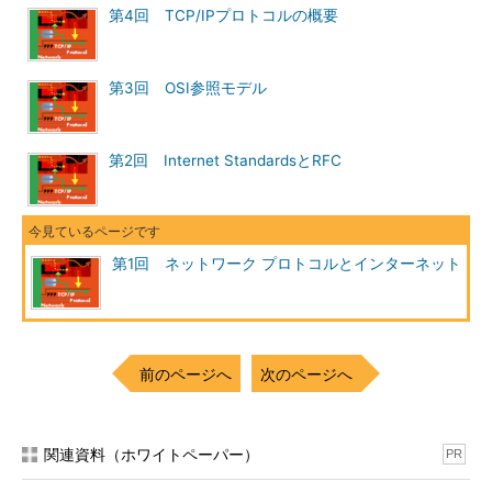
第4回 TCP/IPプロトコルの概要
次のルータがパケットを処理できない状態であることがあらかじ
め分かっていれば、次のルータがパケットを処理できるようにな
るまでパケットを送り出すのを待ったり、同じ宛先へのパケット
第3回 OSI参照モデル
が連続していても、次にパケットを送るルータの状態に応じてル
ートを変更したりする。そのためパケットが到着するまでの時間
が一定ではなくなったり、パケットが到着する順序が入れ替わっ
第2回 Internet StandardsとRFC
たりすることもある。
パケット交換型ネットワークでは、このようなパケットの消失
や到着順序の入れ替わりなどの事態が発生する可能性があるが、
第1回 ネットワーク プロトコルとインターネット
その反面、実はネットワーク資源を有効に活用できるという利点
がある。というのは、パケットを送信するときだけにしかリンク
を占有しないし、回線交換のようにあらかじめ回線を確立してお
く必要もないからだ。複数のホストが存在する場合でも、それぞ
前のページへ
次のページへ
れがパケットを送るために要する時間は非常に短いため、1つの
リンクを複数の通信で交互に利用することができる。このためパ
ケット交換は、回線交換に比べてネットワークを有効に利用で
き、コスト的に有利になる可能性がある。このような利点から、
関連資料（ホワイトペーパー）
PR
パケット交換はコンピュータのネットワークで広く利用されてい