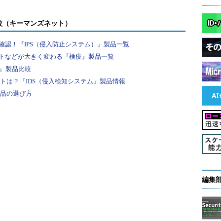
c/syslog.conf」に追加します。
較（キーマンズネット）
 /var/log/ipf.log
認！『IPS（侵入防止システム）』製品一覧
yslog.confへ追加する行
トなどが大きく変わる『検疫』製品一覧
F』製品比較
を反映させます。これで、IP Filterのルールで
ントは？『IDS（侵入検知システム』製品情報
「/var/log/ipf.log」にログが記録されます。
製品の選び方
g/ipf.log
t /etc/syslog.pid`
onfの設定内容を反映させる
t/ipf/ipf.conf」ファイルで設定します。最もシンプルな設定
編集
）。
 all
……(1)