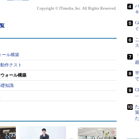
パ
Copyright © ITmedia, Inc. All Rights Reserved.
G
覧
こ
ウォール構築
を再起動します。起動後、dmesgコマンドを実行し
の動作テスト
 Filterが正しく起動されています。
アウォール構築
で
基礎知識
C
識
―
、すべてのパケットを送受信
ルールを適用するまでネ