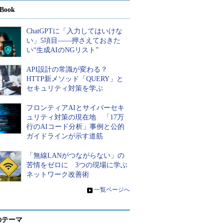
Book
ChatGPTに「入力してはいけな
い」5項目――押さえておきた
い“生成AIのNGリスト”
API設計の常識が変わる？
HTTP新メソッド「QUERY」と
セキュリティ対策を学ぶ
フロンティアAIとサイバーセキ
ュリティ対策の現在地 「17万
行のAIコード分析」事例と公的
ガイドラインが示す道筋
「無線LANがつながらない」の
苦情をゼロに 3つの現場に学ぶ
ネットワーク改善術
»
一覧ページへ
のテーマ