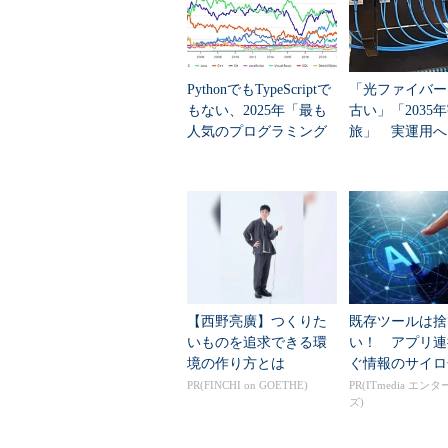
ットワークにつないではいけません
の状態は、ファイアウォールによっ
ール直後の状態で、すべてのパケッ
イアウォールもありますが、それで
PythonでもTypeScriptで
「光ファイバー
つないではいけません。ファイアウ
もない、2025年「最も
古い」「2035
信頼できるネットワークか、専用の
人気のプログラミング
旅」 実運用へ
言語」
データセンター
ってください。
これは重要なことですが、サーバ
ていくためには、まず導入したサー
頼できるものでなければなりません
居する際に、前の住人が玄関のドア
としたら、安心して住めるでしょう
【西野亮廣】つくりた
既存ツールは捨
たとしても、合いかぎを使って玄関
いものを追求できる環
い！ アプリ連
せん。
境の作り方とは
ぐ情報のサイロ
PR(FINCHI on GOETHE)
PR(ITmedia エン
ズ)
ルールの適用