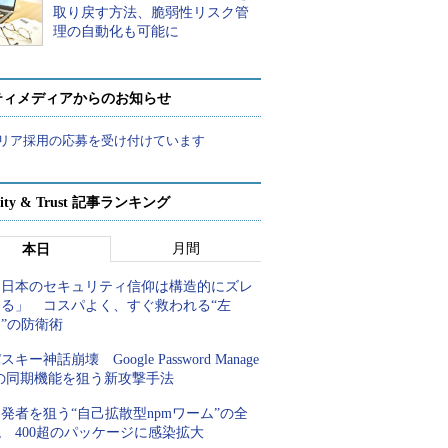
取り戻す方法、脆弱性リスク管
理の自動化も可能に
ティメディアからのお知らせ
リア採用の応募を受け付けています
rity & Trust 記事ランキング
月間
本日
「日本のセキュリティ信仰は構造的にズレ
てる」 コスパよく、すぐ救われる“左
”の防衛術
スキー神話崩壊 Google Password Manage
rの同期機能を狙う新攻撃手法
発者を狙う“自己拡散型npmワーム”の全
 400超のパッケージに感染拡大