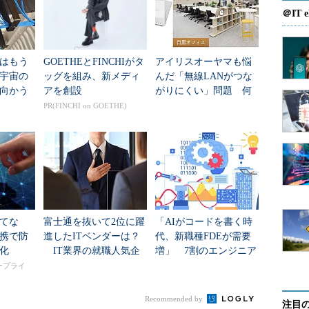
。このインストール直後
＠IT e
て異なります。インスト
トを拒否してしまうファ
もすぐにネットワークに
はもう
GOETHEとFINCHIがタ
アイリスオーヤマも悩
ォール構築の際は、必ず
年宇宙の
ッグを組み、新メディ
んだ「無線LANがつな
ネットワークで作業を行
向かう
アを創設
がりにくい」問題 何
新技術
を変えて解決した？
PR(FINCHI on GOETHE)
のセキュリティを維持し
図1 最初から信頼できないサーバ
バがセキュリティ的に信
を、不正アクセスから守ることは
。例えば、アパートに入
できない
の合いかぎを作っていた
か？ そのようなアパートの窓に侵入警報装置を付け
てな
富士通を抜いて2位に躍
「AIがコードを書く時
から堂々と入ってこられては、なんの意味もありま
携で防
進したITベンダーは？
代、新職種FDEが需要
化
IT業界の就職人気企
増」 7割のエンジニア
業トップ20
が思う理由
タープライ
Recommended by
注目