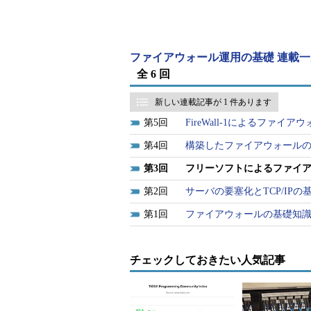
ファイアウォール運用の基礎 連載一
全 6 回
リスト2 IP Filterの導入
新しい連載記事が 1 件あります
5
FireWall-1によるファイア
インストールに成功したら、マシン
4
構築したファイアウォール
て以下のメッセージを確認できたら、IP
3
フリーソフトによるファイ
2
サーバの要塞化とTCP/IPの
1
ファイアウォールの基礎知
リスト3 dmesgの結果
チェックしておきたい人気記事
IP Filterのインストール直後は
できる状態ですので、ちゃんとした