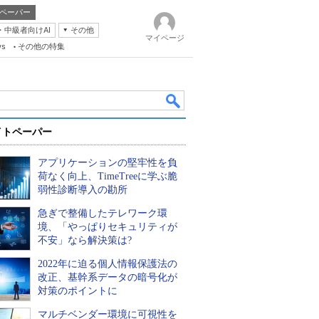
ペーパー
・中級者向けAI
その他
マイページ
ws
その他の特集
イトペーパー
アプリケーションの堅牢性を負
荷なく向上、TimeTreeに学ぶ脆
弱性診断導入の勘所
急ぎで整備したテレワーク環
k
境、「やっぱりセキュリティが
不安」なら解決策は?
2022年に迫る個人情報保護法の
改正、基幹系データの暗号化が
対策のポイントに
マルチベンダー環境に可視性を