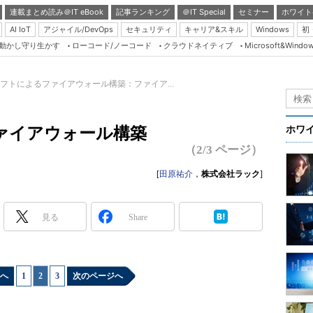
連載まとめ読み＠IT eBook
記事ランキング
＠IT Special
セミナー
ホワイト
AI IoT
アジャイル/DevOps
セキュリティ
キャリア&スキル
Windows
初
り動かし守り生かす
ローコード/ノーコード
クラウドネイティブ
Microsoft&Windo
Server & Storage
HTML5 + UX
フトによるファイアウォール構築：ファイア...
Smart & Social
Coding Edge
ァイアウォール構築
ホワ
Java Agile
（2/3 ページ）
Database Expert
[
田原祐介
，
株式会社ラック
]
Linux ＆ OSS
Master of IP Networ
見る
Share
Security & Trust
Test & Tools
へ
1
|
2
|
3
次のページへ
Insider.NET
ブログ