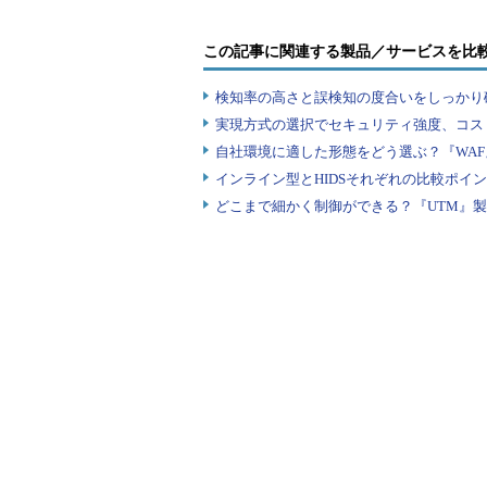
まず、ログを取るために以下の1行を「/et
この記事に関連する製品／サービスを比
local0.info
検知率の高さと誤検知の度合いをしっかり確
リスト4 ログ取得のためにs
実現方式の選択でセキュリティ強度、コス
自社環境に適した形態をどう選ぶ？『WA
設定後、以下のコマンドを実行して設定
インライン型とHIDSそれぞれの比較ポイ
ログを取るように設定したものについては、
どこまで細かく制御ができる？『UTM』
# touch /var/lo
# kill -HUP `ca
リスト5 syslog.c
IP Filterのルールは、「/etc/op
は以下のようになります（
ルール1
block in