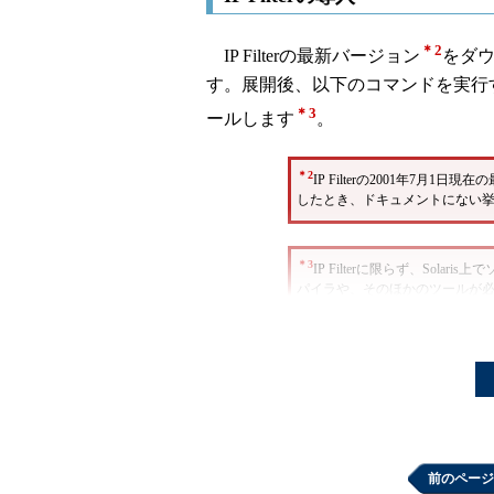
＊2
IP Filterの最新バージョン
をダ
す。展開後、以下のコマンドを実行する
＊3
ールします
。
＊2
IP Filterの2001年7月1日現在
したとき、ドキュメントにない挙動
＊3
IP Filterに限らず、Sol
パイラや、そのほかのツールが
がインストールされており、コ
前のページ