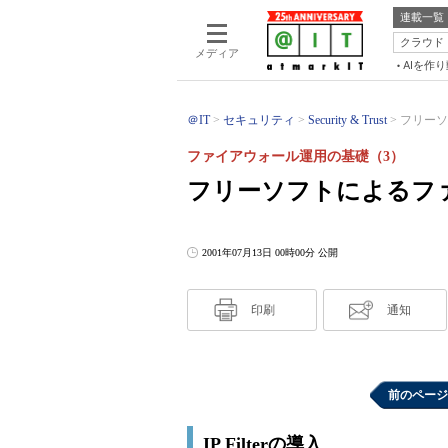
連載一覧
クラウド
メディア
AIを作
＠IT
セキュリティ
Security & Trust
フリーソ
ファイアウォール運用の基礎（3）
フリーソフトによるフ
2001年07月13日 00時00分 公開
印刷
通知
前のページ
IP Filterの導入