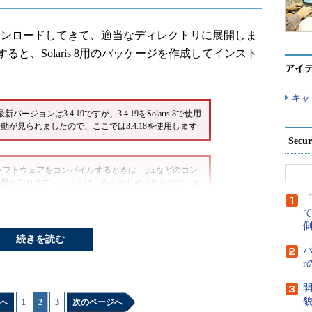
ウンロードしてきて、適当なディレクトリに展開しま
と、Solaris 8用のパッケージを作成してインスト
アイ
キャ
の最新バージョンは3.4.19ですが、3.4.19をSolaris 8で使用
が見られましたので、ここでは3.4.18を使用します
Secu
aris上でソフトウェアをコンパイルするときは、gccなどのコン
必要となります。ここでは、あらかじめそれらのツール
マンドへのパスも正しく設定しているとします
側
続きを読む
パ
開
貌
へ
1
|
2
|
3
次のページへ