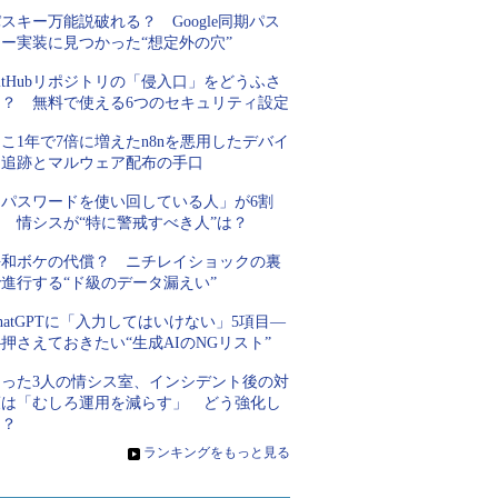
スキー万能説破れる？ Google同期パス
キー実装に見つかった“想定外の穴”
itHubリポジトリの「侵入口」をどうふさ
ぐ？ 無料で使える6つのセキュリティ設定
こ1年で7倍に増えたn8nを悪用したデバイ
ス追跡とマルウェア配布の手口
「パスワードを使い回している人」が6割
超 情シスが“特に警戒すべき人”は？
平和ボケの代償？ ニチレイショックの裏
進行する“ド級のデータ漏えい”
hatGPTに「入力してはいけない」5項目―
押さえておきたい“生成AIのNGリスト”
たった3人の情シス室、インシデント後の対
策は「むしろ運用を減らす」 どう強化し
た？
»
ランキングをもっと見る