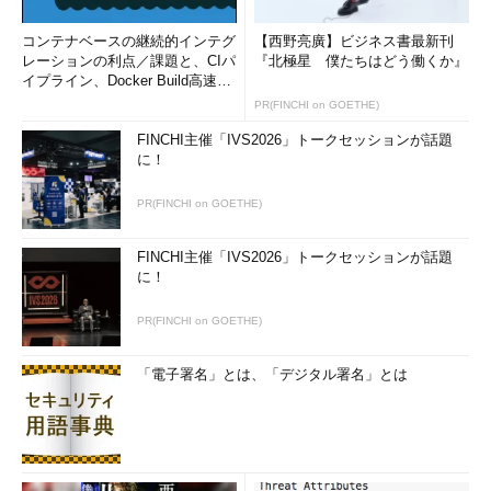
コンテナベースの継続的インテグ
【西野亮廣】ビジネス書最新刊
レーションの利点／課題と、CIパ
『北極星 僕たちはどう働くか』
イプライン、Docker Build高速化
のコツ (1/2...
PR(FINCHI on GOETHE)
FINCHI主催「IVS2026」トークセッションが話題
に！
PR(FINCHI on GOETHE)
FINCHI主催「IVS2026」トークセッションが話題
に！
PR(FINCHI on GOETHE)
「電子署名」とは、「デジタル署名」とは