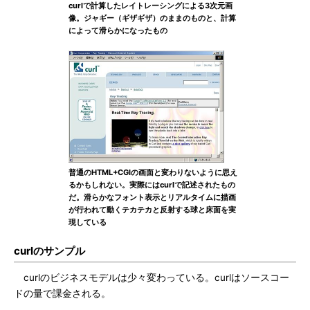
curlで計算したレイトレーシングによる3次元画
像。ジャギー（ギザギザ）のままのものと、計算
によって滑らかになったもの
普通のHTML+CGIの画面と変わりないように思え
るかもしれない。実際にはcurlで記述されたもの
だ。滑らかなフォント表示とリアルタイムに描画
が行われて動くテカテカと反射する球と床面を実
現している
curlのサンプル
curlのビジネスモデルは少々変わっている。curlはソースコー
ドの量で課金される。