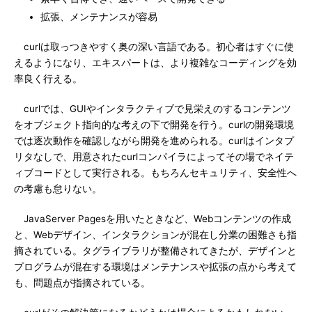
拡張、メンテナンスが容易
curlは取っつきやすく奥の深い言語である。初心者はすぐに使
えるようになり、エキスパートは、より複雑なコーディングを効
率良く行える。
curlでは、GUIやインタラクティブで見栄えのするコンテンツ
をオブジェクト指向的な考えの下で開発を行う。curlの開発環境
では逐次動作を確認しながら開発を進められる。curlはインタプ
リタなしで、用意されたcurlコンパイラによってその場でネイテ
ィブコードとして実行される。もちろんセキュリティ、安全性へ
の考慮も怠りない。
JavaServer Pagesを用いたときなど、Webコンテンツの作成
と、Webデザイン、インタラクションが混在し分業の困難さも指
摘されている。タグライブラリが整備されてきたが、デザインと
プログラムが混在する環境はメンテナンスや拡張の点から考えて
も、問題点が指摘されている。