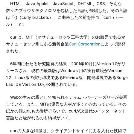
HTML、Java Applet、JavaScript、DHTML、CSS。そんな
数々のブラウザテクノロジを包括した言語が登場した。その言語
は「{}（curly brackets）」に由来した名前を持つ「curl（カー
ル）」だ。
curlは、MIT（マサチューセッツ工科大学）のお膝元であるマ
サチューセッツ州にある新興企業
Curl Corporation
によって開発
された。
6年間にわたる研究開発の結果、2001年10月にVersion 1.0がリ
リースされ、現在の最新版はWindows 用の実行環境がVersion
1.2、Linux版の実行環境であるPreview版、開発環境であるSurge
Lab IDE Version 1.0が公開されている。
Webの生みの親として知られるティム・バーナーズリーが参画
している。また、MITの優秀な人材が多くかかわっている。その
ほかの顔ぶれも大御所ぞろいで、curlが次世代のインターネット
言語だと騒がれるのも納得がいく。
curlの大きな特徴は、クライアントサイドに力を入れた技術で