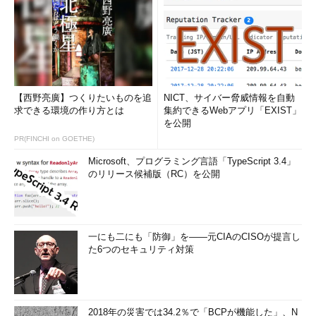
【西野亮廣】つくりたいものを追
NICT、サイバー脅威情報を自動
求できる環境の作り方とは
集約できるWebアプリ「EXIST」
を公開
PR(FINCHI on GOETHE)
Microsoft、プログラミング言語「TypeScript 3.4」
のリリース候補版（RC）を公開
一にも二にも「防御」を――元CIAのCISOが提言し
た6つのセキュリティ対策
2018年の災害では34.2％で「BCPが機能した」、N