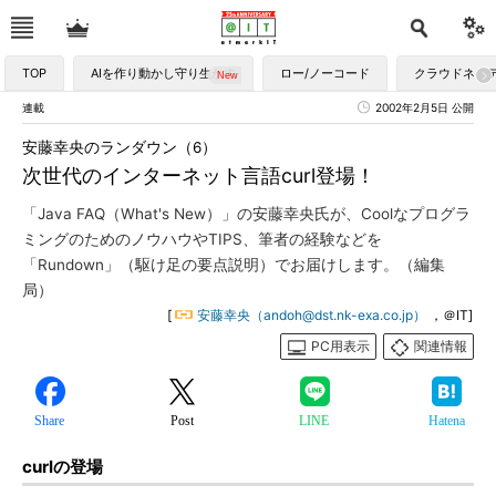
TOP
AIを作り動かし守り生かす
ロー/ノーコード
クラウドネイ
連載
2002年2月5日 公開
安藤幸央のランダウン（6）
次世代のインターネット言語curl登場！
「Java FAQ（What's New）」の安藤幸央氏が、Coolなプログラ
ミングのためのノウハウやTIPS、筆者の経験などを
「Rundown」（駆け足の要点説明）でお届けします。（編集
局）
[
安藤幸央（andoh@dst.nk-exa.co.jp）
，＠IT]
PC用表示
関連情報
Share
Post
LINE
Hatena
curlの登場