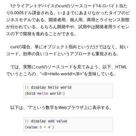
1クライアントデバイスのcurlのソースコード1キロバイト当た
り0.0005ドル課金される。いままでにあまりなかったタイプのビ
ジネスモデルである。開発者用、個人用、商用とライセンス形態
が分かれている。もちろん開発中や、試用中は開発者用ライセン
スの下で開発を進めることができる。
curlの場合、単にオブジェクト指向というだけではなく、短い
コード。効率の良いコードというアプローチも重視される。
では、実際にcurlのソースコードを見てみよう、以下、HTML
でいうところの、“<B>Hello world!</B>”を意味している。
||
{
bold 
Hello
 world
!}
以下は、“7”という数字をWebブラウザ上に表示する。
||
 display 
add
value
{
value
3
+
4
}