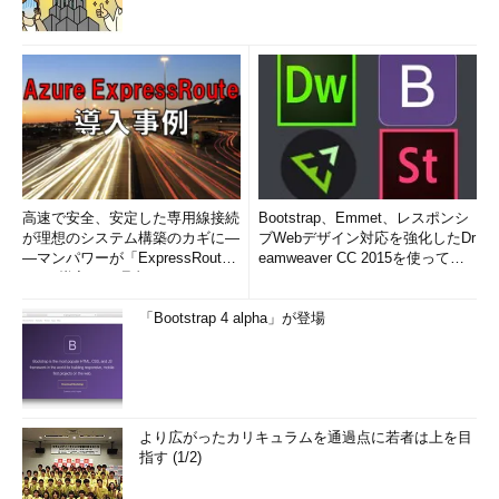
高速で安全、安定した専用線接続
Bootstrap、Emmet、レスポンシ
が理想のシステム構築のカギに―
ブWebデザイン対応を強化したDr
―マンパワーが「ExpressRout
eamweaver CC 2015を使って
e」を導入した理由
み...
「Bootstrap 4 alpha」が登場
より広がったカリキュラムを通過点に若者は上を目
指す (1/2)