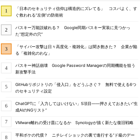
「日本のセキュリティ信仰は構造的にズレてる」 コスパよく、す
ぐ救われる“左側”の防衛術
パスキー万能説破れる？ Google同期パスキー実装に見つかっ
た“想定外の穴”
「サイバー攻撃は日々高度化・複雑化」は聞き飽きた？ 企業が陥
る「複雑化のわな」
パスキー神話崩壊 Google Password Managerの同期機能を狙う
新攻撃手法
GitHubリポジトリの「侵入口」をどうふさぐ？ 無料で使える6つ
のセキュリティ設定
ChatGPTに「入力してはいけない」5項目――押さえておきたい“生
成AIのNGリスト”
VMware離れの受け皿になるか Synologyが描く新たな復旧戦略
平和ボケの代償？ ニチレイショックの裏で進行する“ド級のデー