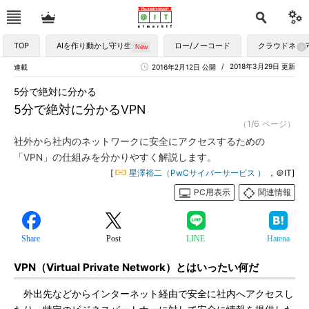
TOP
AIを作り動かし守り生かす
ロー/ノーコード
クラウドネイ
2018年3月29日 更新
連載
2016年2月12日 公開
5分で絶対に分かる
5分で絶対に分かるVPN
（1/6 ページ）
社外から社内のネットワークに安全にアクセスするための
「VPN」の仕組みを分かりやすく解説します。
[
星澤裕二（PwCサイバーサービス ）
，＠IT]
PC用表示
関連情報
Share
Post
LINE
Hatena
VPN（Virtual Private Network）とはいったい何だ
外出先などからインターネット経由で安全に社内へアクセスし