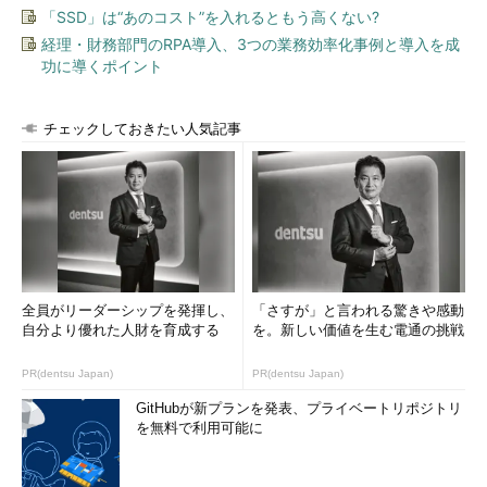
「SSD」は“あのコスト”を入れるともう高くない?
経理・財務部門のRPA導入、3つの業務効率化事例と導入を成
功に導くポイント
チェックしておきたい人気記事
全員がリーダーシップを発揮し、
「さすが」と言われる驚きや感動
自分より優れた人財を育成する
を。新しい価値を生む電通の挑戦
PR(dentsu Japan)
PR(dentsu Japan)
GitHubが新プランを発表、プライベートリポジトリ
を無料で利用可能に