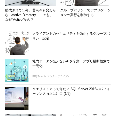
熟成されて15年、昔も今も変わら
グループポリシーでアプリケーシ
ないActive Directory――でも、
ョンの実行を制御する
なぜ“Active”なの？
クライアントのセキュリティを強化するグループポ
リシー設定
社内データを扱えないAIを卒業 アプリ横断検索で
一元化
PR(ITmedia エンタープライズ)
クエリストアって何だ？ SQL Server 2016のパフォ
ーマンス向上に注目 (1/2)