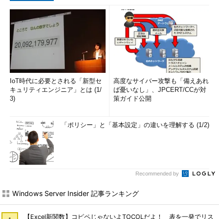
PolicyAgent, ProtectedStorage,
SamSs
svchost.exe 752 RpcSs
svchost.exe 892 Dhcp, Dnscache
svchost.exe 908 LmHosts, WebClient,
WinHttpAutoProxySvc
svchost.exe 952 AudioSrv, BITS, Browser,
CryptSvc, dmserver,
IoT時代に必要とされる「新型セ
高度なサイバー攻撃も「備えあれ
キュリティエンジニア」とは (1/
ば憂いなし」、JPCERT/CCが対
EventSystem, helpsvc, lanmanserver,
3)
策ガイド公開
lanmanworkstation, Netman, Nla,
RasMan,
「ポリシー」と「基本設定」の違いを理解する (1/2)
Schedule, seclogon, SENS,
ShellHWDetection,
winmgmt, wuauserv
spoolsv.exe 1244 Spooler
msdtc.exe 1284 MSDTC
Recommended by
dfssvc.exe 1360 Dfs
Windows Server Insider 記事ランキング
svchost.exe 1436 ERSvc
inetinfo.exe 1500 IISADMIN, RESvc, SMTPSVC
llssrv.exe 1524 LicenseService
【Excel新関数】コピペじゃないよTOCOLだよ！ 表を一発でリス