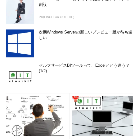
番号を使っていても、別のサービスとして数えているので、実際
創設
にはこの半分程度のプロトコルしか記述されていない）。もう少
PR(FINCHI on GOETHE)
し詳細なプロトコル番号の一覧については、例えばRFCの
「Assigned Numbersリスト」を参照する必要がある。
RFC
は、
次期Windows Serverの新しいプレビュー版が待ち遠
インターネットに関する各種の技術文書などをまとめたもので、
しい
「Assigned Numbers」は、特定のサービスやプロトコルに割り
当てられた具体的な番号の一覧をまとめた文書である。このよう
な場合に使われる文書としては、いままでは
RFC1700
があった
が、これはすでに8年も前のものである。現在では
セルフサービスBIツールって、Excelとどう違う？
「
www.iana.org
」でオンラインデータベース化されている
(1/2)
（
RFC3232
）。ただし最新のプロトコルについてはまだ収録さ
れてなかったりするので、このリストを信用しすぎると、「この
マシンには、～というソフトウェアが入っているらしいがどうや
って止めればいいのだろうか」などと、少々見当はずれな疑問を
抱いて、時間を無駄にしてしまうかもしれない。
●Windows XP／Windows Server 2003の場合―netstat に-o
オプションを付けて、プロセス名を特定する
ある特定のポートをリッスンしているプログラムやサービスを