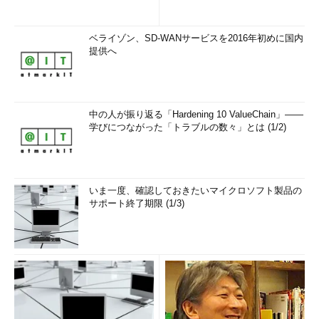
K
llssrv.exe 1524 Console 0 5,840 K
ベライゾン、SD-WANサービスを2016年初めに国内
sqlservr.exe 1544 Console 0 27,624
提供へ
K
svchost.exe 252 Console 0 6,052
K
……以下省略……
中の人が振り返る「Hardening 10 ValueChain」――
学びにつながった「トラブルの数々」とは (1/2)
これにより、例えば1500はinetinfo.exe（IISサービスのプロセ
ス）、4はSystemプロセスということが分かる。
いま一度、確認しておきたいマイクロソフト製品の
サポート終了期限 (1/3)
ただしこの例からも分かるが、実際のWindowsシステム上でこ
れを実行しても、「System」プロセスや「svchost.exe」プロセ
スが所有者となっているポートが多く表示される。これらはシス
テム起動時に実行を開始するサービスであり、ほとんどのサービ
スの親となる重要なサービスである。これだけの情報では、ある
ポートが具体的にどのサービスによってオープンされたものかを
簡単に知ることはできない。