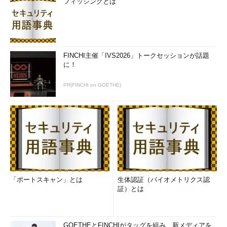
フィッシングとは
「
TIPS―netstatコマンドを使いこなす
」の最後で述べたよう
に、実際にはリッスンしていないにもかかわらず、リッスンして
いるかのように表示されるポートがいくつかある。例えば先の例
でいえば、TCPの1081番というポート番号がリッスン状態になっ
ているが、外部からこのポートへ接続しようとしても拒否されて
FINCHI主催「IVS2026」トークセッションが話題
に！
しまい、接続することはできない（すぐに拒否応答が返ってく
る）。これは、「192.168.0.111:1081←→192.168.0.51:445」とい
PR(FINCHI on GOETHE)
うコネクションの影響で、「192.168.0.111:1081」というポートが
リッスンであるかのように表示されているのである。
このように、netstatだけでは実際にどのサービスやアプリケ
ーションがポートを使っているかを完全に特定することができな
い。正確なポートの使用状況を知るためには、さらにいくつかの
調査が必要になる。
「ポートスキャン」とは
生体認証（バイオメトリクス認
●RFCのAssigned Numbersリストでサービス名を調査する
証）とは
servicesファイルに記述されているサービス名はかなり限定的
であり、Windows 2000やWindows XPに付属のものでは、約120
種類のサービスが記述されているだけである（UDPとTCPで同じ
GOETHEとFINCHIがタッグを組み、新メディアを