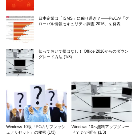
K
lsass.exe 500 Console 0 40,256
K
日本企業は「ISMS」に偏り過ぎ？――PwCが「グ
svchost.exe 752 Console 0 3,284
ローバル情報セキュリティ調査 2016」を発表
K
svchost.exe 892 Console 0 4,568
K
svchost.exe 908 Console 0 6,580
知っておいて損はなし！ Office 2016からのダウン
グレード方法 (1/3)
K
svchost.exe 952 Console 0 22,868
K
spoolsv.exe 1244 Console 0 9,160
K
msdtc.exe 1284 Console 0 4,268
K
dfssvc.exe 1360 Console 0 4,992
K
svchost.exe 1436 Console 0 2,060
Windows 10版「PCのリフレッシ
Windows 10へ無料アップグレー
K
ュ／リセット」の秘密 (1/3)
ド？ だが断る (1/3)
inetinfo.exe 1500 Console 0 23,428