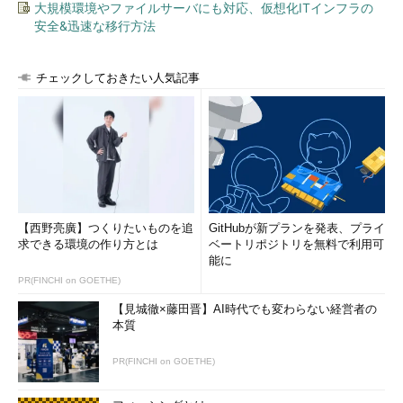
大規模環境やファイルサーバにも対応、仮想化ITインフラの
安全&迅速な移行方法
ポート番号はここで示したように、実際には1～65535の数値
であるが（「-n」オプションを付けると数値で表示される）、代
表的なものについてはservicesファイルを参照して、分かりやす
チェックしておきたい人気記事
いサービス名に変換して表示される。servicesファイルとは、ポ
ート番号と具体的なサービス名の対応を記述したファイルであ
り、Windows系OSでは、
%windir%\system32\drivers\etc\servicesに格納されている。
ただしこのservicesファイルの内容は、必ずしもWindows OS
で使われているサービス名やポート番号を正確に表しているわけ
【西野亮廣】つくりたいものを追
GitHubが新プランを発表、プライ
ではない。これは非常に汎用的なファイルであり、UNIXやLinux
求できる環境の作り方とは
ベートリポジトリを無料で利用可
システムなどでも同じものが使われているので、ときにはまった
能に
く別のサービス名が表示されたりする（もともとWindowsでは用
PR(FINCHI on GOETHE)
意されていないようなサービス名も表示される）。またプロトコ
【見城徹×藤田晋】AI時代でも変わらない経営者の
ルによっては、ダイナミックにリッスンするポートを変更するも
本質
のがあるが、その場合は別のサービス名であるかのように表示さ
れてしまう。
PR(FINCHI on GOETHE)
また、これはWindows OSのnetstatコマンドの問題であるが、