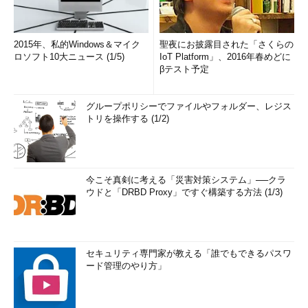
これらのサービスに関するプロセスを調べるには、tasklist
に/svcオプションを付けるとよい。これは、各プロセスごとに関
2015年、私的Windows＆マイク
聖夜にお披露目された「さくらの
連付けられているサービス名を表示させるオプションである。
ロソフト10大ニュース (1/5)
IoT Platform」、2016年春めどに
βテスト予定
C:\>
tasklist /svc
…Windows Server 2003で実行
グループポリシーでファイルやフォルダー、レジス
トリを操作する (1/2)
イメージ名 PID サービス
========================= ======
==========================================
===
今こそ真剣に考える「災害対策システム」──クラ
System Idle Process 0 N/A
ウドと「DRBD Proxy」ですぐ構築する方法 (1/3)
System 4 N/A
smss.exe 364 N/A
csrss.exe 416 N/A
winlogon.exe 444 N/A
セキュリティ専門家が教える「誰でもできるパスワ
services.exe 488 Eventlog, PlugPlay
ード管理のやり方」
lsass.exe 500 HTTPFilter, kdc, Netlogon,
NtLmSsp,