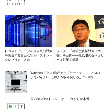
（このコマンドもWindows XPおよびWindows Server 2003での
み利用可能）で、実際のプロセス名を特定することができる。
低コストでデータの災害復旧対策
ラック、「標的型攻撃対策指南
を実現する新たなSDS「ストレー
書」を公開――最低限のセキュリ
ジレプリカ」とは
ティ対策を網羅
svchostが多数実行されているタスク・マネージ
Windows 10への強行アップデートで、古いウルト
ャの画面
ラモバイルPCは輝きを取り戻せるか？ (1/2)
タスク・マネージャで確認すると、svchost.exeと
いうプロセスが多数動作しており、場合によって
はCPU負荷が高くなっていたり、メモリを大量に
消費していることがある。svchost.exeはサービス
を起動するための元となるプロセスであり、OSの
国内DevOpsトレンドは、これからが本番
バージョンなどにもよるが、このように複数実行
されているのが普通である。これはWindows XP