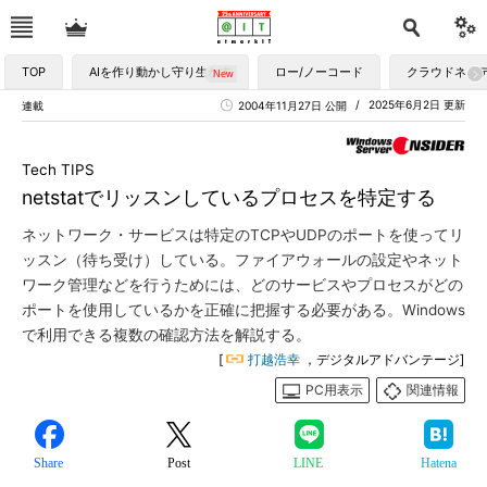
TOP
AIを作り動かし守り生かす
ロー/ノーコード
クラウドネイ
2025年6月2日 更新
連載
2004年11月27日 公開
Tech TIPS
netstatでリッスンしているプロセスを特定する
ネットワーク・サービスは特定のTCPやUDPのポートを使ってリ
ッスン（待ち受け）している。ファイアウォールの設定やネット
ワーク管理などを行うためには、どのサービスやプロセスがどの
ポートを使用しているかを正確に把握する必要がある。Windows
で利用できる複数の確認方法を解説する。
[
打越浩幸
，デジタルアドバンテージ]
PC用表示
関連情報
Share
Post
LINE
Hatena