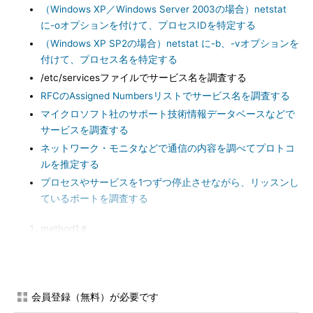
（Windows XP／Windows Server 2003の場合）netstat
に-oオプションを付けて、プロセスIDを特定する
（Windows XP SP2の場合）netstat に-b、-vオプションを
付けて、プロセス名を特定する
/etc/servicesファイルでサービス名を調査する
RFCのAssigned Numbersリストでサービス名を調査する
マイクロソフト社のサポート技術情報データベースなどで
サービスを調査する
ネットワーク・モニタなどで通信の内容を調べてプロトコ
ルを推定する
プロセスやサービスを1つずつ停止させながら、リッスンし
ているポートを調査する
method1＃
●netstat コマンドでリッスンしているプロトコルとそのポート
番号を調査する
会員登録（無料）が必要です
TCPやUDPでリッスンしているポート（サーバ側で、待ち受け