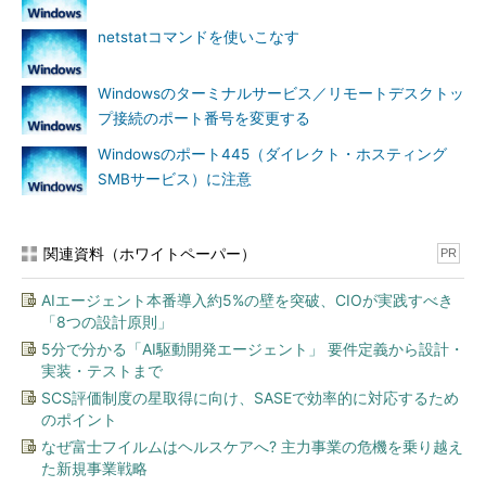
UDP 0.0.0.0:1027 *:*
netstatコマンドを使いこなす
UDP 0.0.0.0:1028 *:*
UDP 0.0.0.0:1031 *:*
UDP 0.0.0.0:1046 *:*
Windowsのターミナルサービス／リモートデスクトッ
UDP 0.0.0.0:1048 *:*
プ接続のポート番号を変更する
UDP 0.0.0.0:3456 *:*
Windowsのポート445（ダイレクト・ホスティング
UDP 127.0.0.1:123 *:*
SMBサービス）に注意
UDP 127.0.0.1:1900 *:*
UDP 127.0.0.1:2771 *:*
UDP 127.0.0.1:2922 *:*
関連資料（ホワイトペーパー）
PR
UDP 192.168.0.111:123 *:*
UDP 192.168.0.111:137 *:*
AIエージェント本番導入約5%の壁を突破、CIOが実践すべき
UDP 192.168.0.111:138 *:*
「8つの設計原則」
UDP 192.168.0.111:1900 *:*
5分で分かる「AI駆動開発エージェント」 要件定義から設計・
実装・テストまで
※実際にはリッスン状態ではないにもかかわらず（実際に接
SCS評価制度の星取得に向け、SASEで効率的に対応するため
続しようとしても拒否される）、リッスンしているかのよう
のポイント
に表示されているTCPポート
なぜ富士フイルムはヘルスケアへ? 主力事業の危機を乗り越え
た新規事業戦略