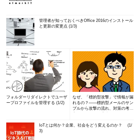
Professionalにおけるタスク・マネージャの例。
（1）
この例では、6つ動作している。
管理者が知っておくべきOffice 2016のインストール
と更新の変更点 (1/3)
C:\>
tasklist
…Windows Server 2003で実行
イメージ名 PID セッション名 セッション# メ
モリ使用量
========================= ======
================ =========== ============
System Idle Process 0 Console 0 16
K
System 4 Console 0 1,332 K
フォルダーリダイレクトでユーザ
なぜ、「標的型攻撃」で情報が漏
smss.exe 364 Console 0 452
ープロファイルを管理する (1/2)
れるの？――標的型メールのサン
K
プルから攻撃の流れ、対策の考え
csrss.exe 416 Console 0 8,040 K
方まで、もう一度分かりやすく
winlogon.exe 444 Console 0
解...
IoTとは何か？企業、社会をどう変えるのか？ (1/
6,556 K
3)
services.exe 488 Console 0 9,020