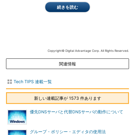
している方のポートのこと）を調査するには、最初に、
続きを読む
「
TIPS―netstatコマンドを使いこなす
」で述べたとおり、
netstatというコマンドを使う。「-a」オプションを付けて
netstatを実行すると、現在アクティブなコネクションとリッス
ンしているポートなどが表示されるので、これでどのようなプロ
トコルが使われているかが分かるだろう。
Copyright© Digital Advantage Corp. All Rights Reserved.
C:\>
netstat -an
……Windows XP上で実行した例
関連情報
Active Connections
Proto Local Address Foreign Address State
Tech TIPS 連載一覧
TCP 0.0.0.0:25 0.0.0.0:0 LISTENING
TCP 0.0.0.0:80 0.0.0.0:0 LISTENING
新しい連載記事が 1573 件あります
TCP 0.0.0.0:135 0.0.0.0:0 LISTENING
TCP 0.0.0.0:443 0.0.0.0:0 LISTENING
優先DNSサーバと代替DNSサーバの動作について
TCP 0.0.0.0:445 0.0.0.0:0 LISTENING
TCP 0.0.0.0:1025 0.0.0.0:0 LISTENING
TCP 0.0.0.0:1040 0.0.0.0:0 LISTENING
グループ・ポリシー・エディタの使用法