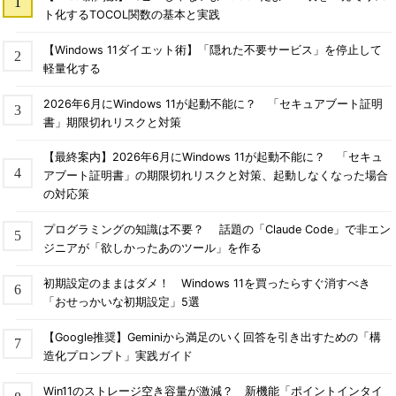
……以下省略……
ト化するTOCOL関数の基本と実践
【Windows 11ダイエット術】「隠れた不要サービス」を停止して
軽量化する
これを見ると、lsass.exeというプロセスはHTTPFilterやkdcな
どのサービスを提供しており、svchost.exeというプロセスは
2026年6月にWindows 11が起動不能に？ 「セキュアブート証明
RpcSsやDhcp、Dnscache、LmHostsなどのサービスを提供して
書」期限切れリスクと対策
いるということが分かる。これらのサービス名が実際に何を表し
【最終案内】2026年6月にWindows 11が起動不能に？ 「セキュ
ているかについては、別稿の「
TIPS―svchost.exeプロセスと
アブート証明書」の期限切れリスクと対策、起動しなくなった場合
は？
」を参照していただきたい。
の対応策
●マイクロソフト社のサポート技術情報データベースなどでサー
プログラミングの知識は不要？ 話題の「Claude Code」で非エン
ビスを調査する
ジニアが「欲しかったあのツール」を作る
使用しているポート番号などが分かれば、次はマイクロソフト
初期設定のままはダメ！ Windows 11を買ったらすぐ消すべき
社の「
サポート オンラインのページ
」で、ポート番号などをキ
「おせっかいな初期設定」5選
ーにして具体的なサービス名を調べるとよいだろう。
【Google推奨】Geminiから満足のいく回答を引き出すための「構
●ネットワーク・モニタなどで通信の内容を調べてプロトコルを
造化プロンプト」実践ガイド
推定する
Win11のストレージ空き容量が激減？ 新機能「ポイントインタイ