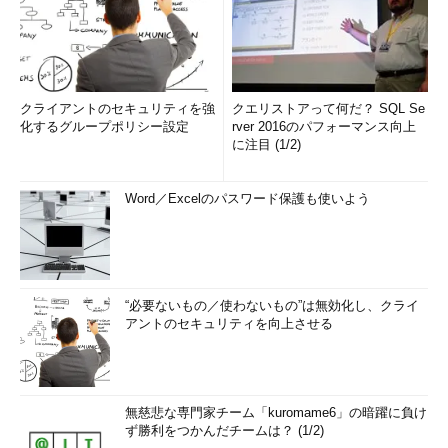
TCP 0.0.0.0:88 0.0.0.0:0 LISTENING
500
TCP 0.0.0.0:135 0.0.0.0:0 LISTENING
752
TCP 0.0.0.0:389 0.0.0.0:0 LISTENING
クライアントのセキュリティを強
クエリストアって何だ？ SQL Se
化するグループポリシー設定
rver 2016のパフォーマンス向上
500
に注目 (1/2)
TCP 0.0.0.0:443 0.0.0.0:0
LISTENING 252
TCP 0.0.0.0:444 0.0.0.0:0
Word／Excelのパスワード保護も使いよう
LISTENING 252
TCP 0.0.0.0:445 0.0.0.0:0 LISTENING
4
TCP 0.0.0.0:464 0.0.0.0:0 LISTENING
“必要ないもの／使わないもの”は無効化し、クライ
500
アントのセキュリティを向上させる
……以下省略……
一番右端のPID欄に表示されているのが、プロセスIDである。
無慈悲な専門家チーム「kuromame6」の暗躍に負け
ず勝利をつかんだチームは？ (1/2)
PIDが分かれば、次はタスク・マネージャやtasklist.exeコマンド