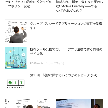
セキュリティの強化に役立つグル
熟成されて15年、昔も今も変わら
見つける見付けるには、Windows XPやWindows Server 2003な
ープポリシー設定
ないActive Directory――でも、
らばnetstat -oコマンドで、そのポートを使用しているプロセス
なぜ“Active”なの？
を調べるのが確実である（このオプションはWindows 2000では
利用できない）。
グループポリシーでアプリケーションの実行を制御
する
C:\>
netstat -oan
…Windows Server 2003で実行
Active Connections
既存ツールは捨てない！ アプリ連携で防ぐ情報の
サイロ化
Proto Local Address Foreign Address
State PID
PR(ITmedia エンタープライズ)
TCP 0.0.0.0:25 0.0.0.0:0 LISTENING
1500
第11回 関数に関するいくつかのトピック (1/4)
TCP 0.0.0.0:42 0.0.0.0:0 LISTENING
1856
TCP 0.0.0.0:53 0.0.0.0:0 LISTENING
3728
TCP 0.0.0.0:80 0.0.0.0:0 LISTENING
252