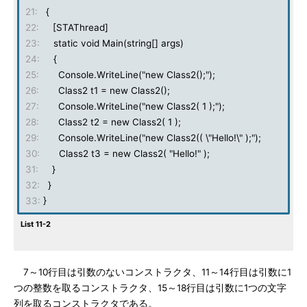
21:
{
22:
[STAThread]
23:
static void Main(string[] args)
24:
{
25:
Console.WriteLine("new Class2();");
26:
Class2 t1 = new Class2();
27:
Console.WriteLine("new Class2( 1 );");
28:
Class2 t2 = new Class2( 1 );
29:
Console.WriteLine("new Class2(( \"Hello!\" );");
30:
Class2 t3 = new Class2( "Hello!" );
31:
}
32:
}
33:
}
List 11-2
7～10行目は引数のないコンストラクタ、11～14行目は引数に1
つの整数を取るコンストラクタ、15～18行目は引数に1つの文字
列を取るコンストラクタである。