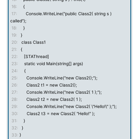
16:
{
17:
Console.WriteLine("public Class2( string s )
called");
18:
}
19:
}
20:
class Class1
21:
{
22:
[STAThread]
23:
static void Main(string[] args)
24:
{
25:
Console.WriteLine("new Class2();");
26:
Class2 t1 = new Class2();
27:
Console.WriteLine("new Class2( 1 );");
28:
Class2 t2 = new Class2( 1 );
29:
Console.WriteLine("new Class2( \"Hello!\" );");
30:
Class2 t3 = new Class2( "Hello!" );
31:
}
32:
}
33:
}