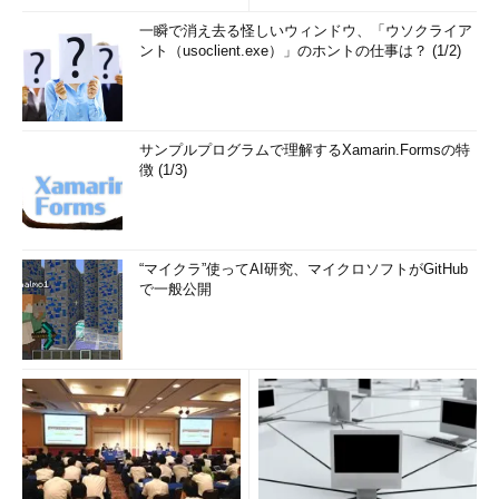
一瞬で消え去る怪しいウィンドウ、「ウソクライア
ント（usoclient.exe）」のホントの仕事は？ (1/2)
サンプルプログラムで理解するXamarin.Formsの特
徴 (1/3)
“マイクラ”使ってAI研究、マイクロソフトがGitHub
で一般公開