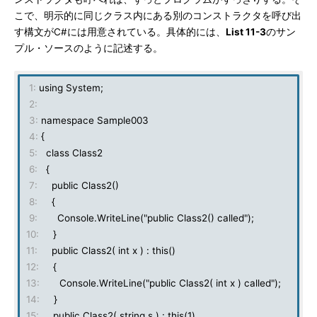
こで、明示的に同じクラス内にある別のコンストラクタを呼び出
す構文がC#には用意されている。具体的には、
List 11-3
のサン
プル・ソースのように記述する。
1:
using System;
2:
3:
namespace Sample003
4:
{
5:
class Class2
6:
{
7:
public Class2()
8:
{
9:
Console.WriteLine("public Class2() called");
10:
}
11:
public Class2( int x ) : this()
12:
{
13:
Console.WriteLine("public Class2( int x ) called");
14:
}
15:
public Class2( string s ) : this(1)