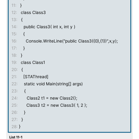
11:
}
12:
class Class3
13:
{
14:
public Class3( int x, int y )
15:
{
16:
Console.WriteLine("public Class3({0},{1})",x,y);
17:
}
18:
}
19:
class Class1
20:
{
21:
[STAThread]
22:
static void Main(string[] args)
23:
{
24:
Class2 t1 = new Class2();
25:
Class3 t2 = new Class3( 1, 2 );
26:
}
27:
}
28:
}
List 11-1