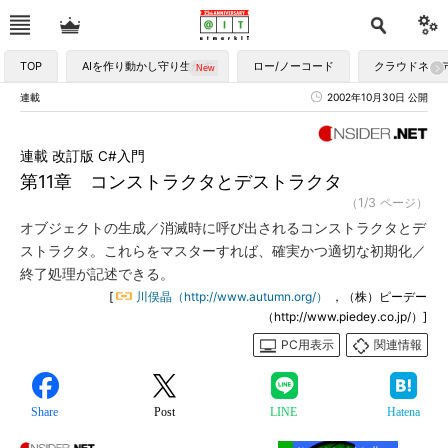
TOP
AIを作り動かし守り生かす
ロー/ノーコード
クラウドネイ
連載
2002年10月30日 公開
連載 改訂版 C#入門
第11章 コンストラクタとデストラクタ
（1/3 ページ）
オブジェクトの生成／消滅時に呼び出されるコンストラクタとデ
ストラクタ。これらをマスターすれば、確実かつ適切な初期化／
終了処理が記述できる。
[
川俣晶（http://www.autumn.org/）
，（株）ピーデー
（http://www.piedey.co.jp/）]
PC用表示
関連情報
Share
Post
LINE
Hatena