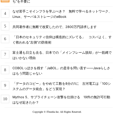
ち”を不要に
なぜ若手こそインフラを学ぶべき？ 無料で学べるネットワーク、
Linux、サーバ＆ストレージのeBook
共同著作者に無断で改変したので、2800万円請求します
「日本のセキュリティ信仰は構造的にズレてる」 コスパよく、す
ぐ救われる“左側”の防衛術
富士通も日立も去る、日本での「メインフレーム脱却」が一筋縄で
はいかない理由
COBOLっぽさを残す「JaBOL」の是非を問い直す――Javaらしさ
はもう問題じゃない
「データのコピー」をやめて工数を8分の1に 古河電工は「100シ
ステムのデータ統合」をどう実現？
Mythos 5、サプライチェーン攻撃を仕掛ける 19件の無許可行動
はなぜ起きたか？
Copyright © ITmedia Inc. All Rights Reserved.