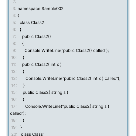
2:
3:
namespace Sample002
4:
{
5:
class Class2
6:
{
7:
public Class2()
8:
{
9:
Console.WriteLine("public Class2() called");
10:
}
11:
public Class2( int x )
12:
{
13:
Console.WriteLine("public Class2( int x ) called");
14:
}
15:
public Class2( string s )
16:
{
17:
Console.WriteLine("public Class2( string s )
called");
18:
}
19:
}
20:
class Class1