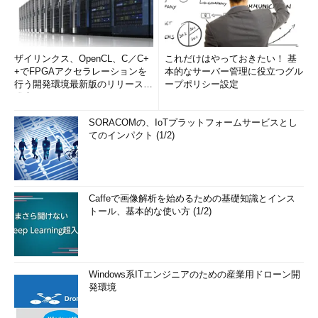
ザイリンクス、OpenCL、C／C+
これだけはやっておきたい！ 基
+でFPGAアクセラレーションを
本的なサーバー管理に役立つグル
行う開発環境最新版のリリースを
ープポリシー設定
発表
SORACOMの、IoTプラットフォームサービスとし
てのインパクト (1/2)
Caffeで画像解析を始めるための基礎知識とインス
トール、基本的な使い方 (1/2)
Windows系ITエンジニアのための産業用ドローン開
発環境