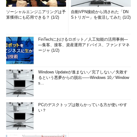
ソーシャルエンジニアリングは予
自動VPN接続から消された「DN
算獲得にも応用できる？ (1/2)
Sトリガー」を復活してみた (1/2)
FinTechにおけるロボット／人工知能の活用事例―
―集客、接客、資産運用アドバイス、ファンドマネ
ージャ (1/2)
Windows Updateが進まない／完了しない／失敗す
るという悪夢からの脱出――Windows 10／Window
s...
PCのデスクトップは散らかっている方が使いやす
い？