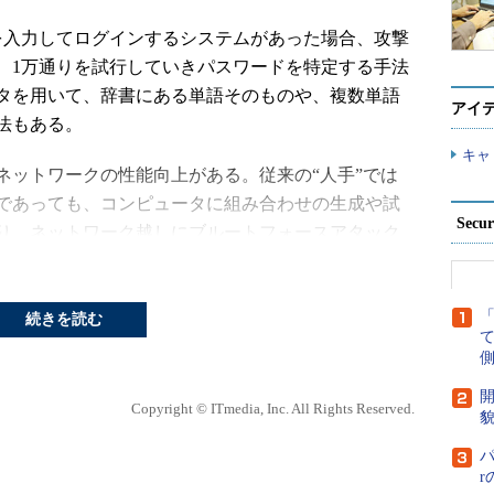
入力してログインするシステムがあった場合、攻撃
と順番に、1万通りを試行していきパスワードを特定する手法
タを用いて、辞書にある単語そのものや、複数単語
アイ
法もある。
キャ
ットワークの性能向上がある。従来の“人手”では
であっても、コンピュータに組み合わせの生成や試
Secu
り、ネットワーク越しにブルートフォースアタック
いる。
かったり、使用される文字種類が多かったりする場
続きを読む
能のコンピュータであっても特定するためには非常
側
やすくなり攻撃側としては現実的ではなくなる。
開
Copyright © ITmedia, Inc. All Rights Reserved.
貌
は、短いパスワードを設定できなくすること、パス
すること、よく使われる英単語の利用を避けること
パ
挙げられる。