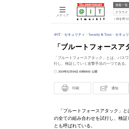
連載一覧
クラウド
メディア
AIを作
＠IT
セキュリティ
Security & Trust
セキュリ
「ブルートフォースア
「ブルートフォースアタック」とは、パスワ
行し、検証していく攻撃手法の一つである。
2019年02月04日 05時00分 公開
印刷
通知
「ブルートフォースアタック」と
の全ての組み合わせを試行し、検証
とも呼ばれている。