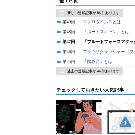
全 135 回
そもそも、本手法は試行のアクセ
新しい連載記事が 86 件あります
きやすいといえるだろう。異常なほ
49
マクロウイルスとは
認した上で当該IPアドレスからの
48
「ポートスキャン」とは
る。
47
「ブルートフォースアタッ
なお、似た単語に「リバースブル
46
ブラウザクラッシャー（ブ
ードを固定して、利用者IDなどを
45
「踏み台」とは
■更新履歴
過去の連載記事が 44 件あります
【2004/1/1】初版公開。
【2019/2/4】最新情報に合わせて
チェックしておきたい人気記事
著）。