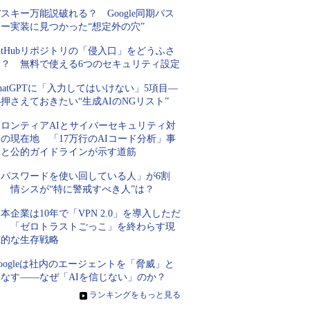
スキー万能説破れる？ Google同期パス
キー実装に見つかった“想定外の穴”
itHubリポジトリの「侵入口」をどうふさ
ぐ？ 無料で使える6つのセキュリティ設定
hatGPTに「入力してはいけない」5項目―
押さえておきたい“生成AIのNGリスト”
フロンティアAIとサイバーセキュリティ対
の現在地 「17万行のAIコード分析」事
例と公的ガイドラインが示す道筋
「パスワードを使い回している人」が6割
超 情シスが“特に警戒すべき人”は？
本企業は10年で「VPN 2.0」を導入しただ
け 「ゼロトラストごっこ」を終わらす現
実的な生存戦略
oogleは社内のエージェントを「脅威」と
見なす――なぜ「AIを信じない」のか？
»
ランキングをもっと見る