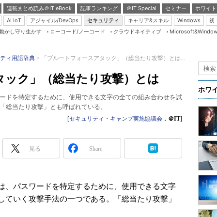
連載まとめ読み＠IT eBook
記事ランキング
＠IT Special
セミナー
ホワイト
AI IoT
アジャイル/DevOps
セキュリティ
キャリア&スキル
Windows
初
り動かし守り生かす
ローコード/ノーコード
クラウドネイティブ
Microsoft&Windo
Server & Storage
HTML5 + UX
ティ用語辞典
「ブルートフォースアタック」（総当たり攻撃）とは...
Smart & Social
タック」（総当たり攻撃）とは
Coding Edge
ホワ
ードを特定するために、使用できる文字の全ての組み合わせを試
Java Agile
「総当たり攻撃」とも呼ばれている。
Database Expert
[
セキュリティ・キャンプ実施協議会
，
＠IT
]
Linux ＆ OSS
Master of IP Networ
見る
Share
Security & Trust
Test & Tools
は、パスワードを特定するために、使用できる文字
Insider.NET
していく攻撃手法の一つである。「総当たり攻撃」
ブログ