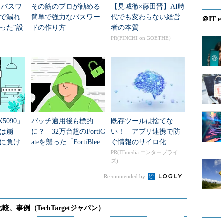
OSパスワ
その筋のプロが勧める
【見城徹×藤田晋】AI時
で漏れ
簡単で強力なパスワー
代でも変わらない経営
＠IT e
った“設
ドの作り方
者の本質
PR(FINCHI on GOETHE)
X5090」
パッチ適用後も標的
既存ツールは捨てな
は崩
に？ 32万台超のFortiG
い！ アプリ連携で防
化に負け
ateを襲った「FortiBlee
ぐ情報のサイロ化
を作る
d」の正体
PR(ITmedia エンタープライ
ズ)
Recommended by