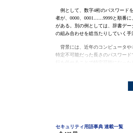
例として、数字4桁のパスワードを
者が、0000、0001……9999
がある。別の例としては、辞書デー
の組み合わせを総当たりしていく手
背景には、近年のコンピュータやネ
特定不可能だった長さのパスワード
行を任せることで特定可能になった
をかけることも可能になったりして
しかし、パスワード長が極端に長
合は、コストをある程度かけた高性
に長い時間を要するので、見つかり
このため、本手法への対策として
ワード設定に必要な文字種数を多く
セキュリティ用語事典 連載一覧
など、パスワード自体の強度向上が