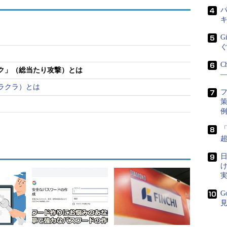
パ
スが連続であるため、きちんと監視していれば気付
ど連続で認証に失敗したアクセスがあった場合、確
G
アクセス禁止にするなどの対策を採ることも必要であ
C
ク」（総当たり攻撃）とは
―
ートフォースアタック」がある。こちらは、パスワ
ラクラ）とは
総当たりしていくことで認証を突破する攻撃手法だ。
策
内容を書き直しました（セキュリティ・キャンプ実施協議会
日
G