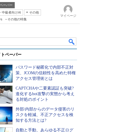
ペーパー
・中級者向けAI
その他
マイページ
ws
その他の特集
イトペーパー
パスワード秘匿化で内部不正対
策、JCOMの信頼性を高めた特権
アクセス管理術とは
CAPTCHAや二要素認証も突破?
k
進化するbot攻撃の実態から考え
る対処のポイント
外部/内部からのデータ侵害のリ
スクを軽減、不正アクセスを検
知する方法とは?
自動と手動、あらゆる不正ログ