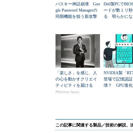
パスキー神話崩壊 Goo
Dell製PCでBI
gle Password Managerの
ードが数ミリ秒
同期機能を狙う新攻撃
る 明らかにな
手法
計上の弱点”
「楽しさ」を感じ、人
NVIDIA製「RT
の心を動かすクリエイ
登場で記憶認証
ティビティを届ける
壊？ GPU進
ないパスワード
PR(dentsu Japan)
コツ