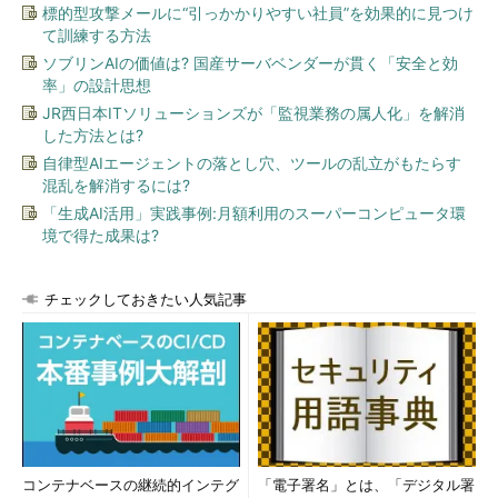
標的型攻撃メールに“引っかかりやすい社員”を効果的に見つけ
て訓練する方法
ソブリンAIの価値は? 国産サーバベンダーが貫く「安全と効
率」の設計思想
JR西日本ITソリューションズが「監視業務の属人化」を解消
した方法とは?
自律型AIエージェントの落とし穴、ツールの乱立がもたらす
混乱を解消するには?
「生成AI活用」実践事例:月額利用のスーパーコンピュータ環
境で得た成果は?
チェックしておきたい人気記事
コンテナベースの継続的インテグ
「電子署名」とは、「デジタル署