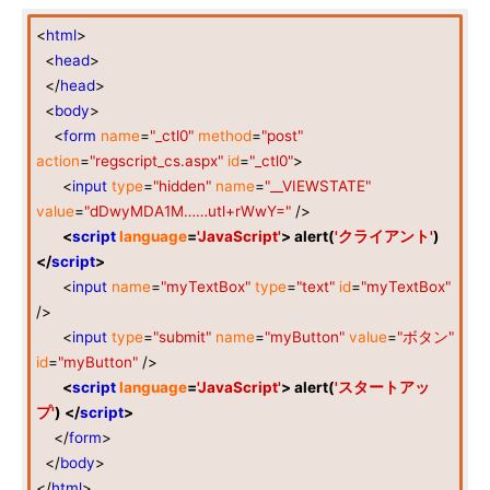
<
html
>
<
head
>
</
head
>
<
body
>
<
form
name
=
"_ctl0"
method
=
"post"
action
=
"regscript_cs.aspx"
id
=
"_ctl0"
>
<
input
type
=
"hidden"
name
=
"__VIEWSTATE"
value
=
"dDwyMDA1M……utl+rWwY="
/>
<
script
language
=
'JavaScript'
> alert(
'クライアント'
)
</
script
>
<
input
name
=
"myTextBox"
type
=
"text"
id
=
"myTextBox"
/>
<
input
type
=
"submit"
name
=
"myButton"
value
=
"ボタン"
id
=
"myButton"
/>
<
script
language
=
'JavaScript'
> alert(
'スタートアッ
プ'
) </
script
>
</
form
>
</
body
>
</
html
>