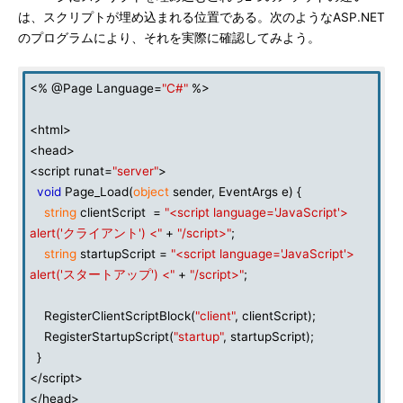
は、スクリプトが埋め込まれる位置である。次のようなASP.NET
のプログラムにより、それを実際に確認してみよう。
<% @Page Language=
"C#"
%>
<html>
<head>
<script runat=
"server"
>
void
Page_Load(
object
sender, EventArgs e) {
string
clientScript =
"<script language='JavaScript'>
alert('クライアント') <"
+
"/script>"
;
string
startupScript =
"<script language='JavaScript'>
alert('スタートアップ') <"
+
"/script>"
;
RegisterClientScriptBlock(
"client"
, clientScript);
RegisterStartupScript(
"startup"
, startupScript);
}
</script>
</head>