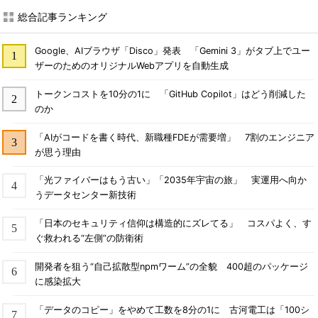
総合記事ランキング
Google、AIブラウザ「Disco」発表 「Gemini 3」がタブ上でユー
ザーのためのオリジナルWebアプリを自動生成
トークンコストを10分の1に 「GitHub Copilot」はどう削減した
のか
「AIがコードを書く時代、新職種FDEが需要増」 7割のエンジニア
が思う理由
「光ファイバーはもう古い」「2035年宇宙の旅」 実運用へ向か
うデータセンター新技術
「日本のセキュリティ信仰は構造的にズレてる」 コスパよく、す
ぐ救われる“左側”の防衛術
開発者を狙う“自己拡散型npmワーム”の全貌 400超のパッケージ
に感染拡大
「データのコピー」をやめて工数を8分の1に 古河電工は「100シ