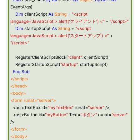
EventArgs)
Dim
clientScript
As
String
=
"<script
language='JavaScript'> alert('クライアント') <"
+
"/script>"
Dim
startupScript
As
String
=
"<script
language='JavaScript'> alert('スタートアップ') <"
+
"/script>"
RegisterClientScriptBlock(
"client"
, clientScript)
RegisterStartupScript(
"startup"
, startupScript)
End
Sub
</script>
</head>
<body>
<form runat="server">
<asp:TextBox id=
"myTextBox"
runat=
"server"
/>
<asp:Button id=
"myButton"
Text=
"ボタン"
runat=
"server"
/>
</form>
</body>