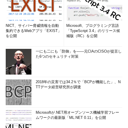
NICT、サイバー脅威情報を自動
Microsoft、プログラミング言語
集約できるWebアプリ「EXIST」
「TypeScript 3.4」のリリース候
を公開
補版（RC）を公開
一にも二にも「防御」を――元CIAのCISOが提言し
た6つのセキュリティ対策
2018年の災害では34.2％で「BCPが機能した」、N
TTデータ経営研究所が調査
Microsoftが.NET用オープンソース機械学習フレー
ムワークの最新版「ML.NET 0.11」を公開