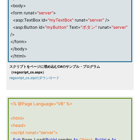
<body>
<form runat=
"server"
>
<asp:TextBox id=
"myTextBox"
runat=
"server"
/>
<asp:Button id=
"myButton"
Text=
"ボタン"
runat=
"server"
/>
</form>
</body>
</html>
スクリプトをページに埋め込むC#のサンプル・プログラム
（regscript_cs.aspx）
regscript_cs.zipのダウンロード
<% @Page Language="VB" %>
<html>
<head>
<script runat="server">
Sub
Page_Load(
ByVal
sender
As
Object
,
ByVal
e
As