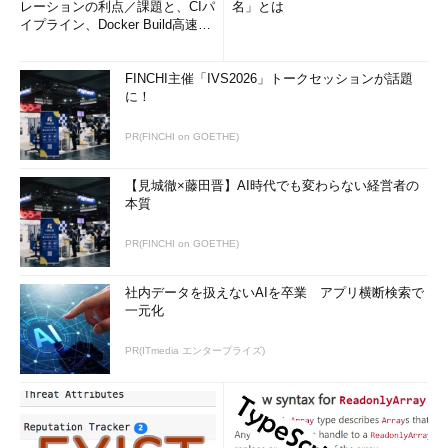
レーションの利点／課題と、CIパ
名」とは
イプライン、Docker Build高速化
のコツ (1/2...
FINCHI主催「IVS2026」トークセッションが話題
に！
PR(FINCHI on GOETHE)
【見城徹×藤田晋】AI時代でも変わらない経営者の
本質
PR(FINCHI on GOETHE)
社内データを扱えないAIを卒業 アプリ横断検索で
一元化
PR(ITmedia エンタープライズ)