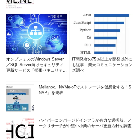
オンプレミスのWindows Server
IT開発者の75％以上が開発以外に
／SQL Server向けセキュリティ
も従事、楽天コミュニケーション
更新サービス「拡張セキュリティ
ズ調べ
更新プログ...
Mellanox、NVMe-oFでストレージを仮想化する「S
NAP」を発表
ハイパーコンバージドインフラが有力な選択肢、ノ
ークリサーチが中堅中小業のサーバ更新方針を調査