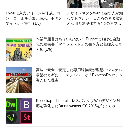
Excelに入力フォームを作成、コ
デザインネタをWebで探す人が知
ントロールを追加、表示、ボタン
っておきたい、日ごろのネタ収集
でイベント実行 (1/3)
と活用を効率化する4つのアプリ
(1/3)
作業手順書はもういらない！ Puppetにおける自動
化の定義書「マニフェスト」の書き方と基礎文法ま
とめ (1/5)
高速で安全、安定した専用線接続が理想のシステム
構築のカギに――マンパワーが「ExpressRoute」を
導入した理由
Bootstrap、Emmet、レスポンシブWebデザイン対
応を強化したDreamweaver CC 2015を使ってみ...