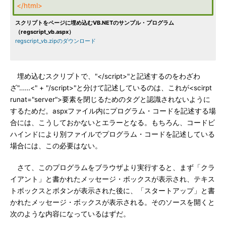
</html>
スクリプトをページに埋め込むVB.NETのサンプル・プログラム
（regscript_vb.aspx）
regscript_vb.zipのダウンロード
埋め込むスクリプトで、"</script>"と記述するのをわざわ
ざ"……<" + "/script>"と分けて記述しているのは、これが<scirpt
runat="server">要素を閉じるためのタグと認識されないように
するためだ。aspxファイル内にプログラム・コードを記述する場
合には、こうしておかないとエラーとなる。もちろん、コードビ
ハインドにより別ファイルでプログラム・コードを記述している
場合には、この必要はない。
さて、このプログラムをブラウザより実行すると、まず「クラ
イアント」と書かれたメッセージ・ボックスが表示され、テキス
トボックスとボタンが表示された後に、「スタートアップ」と書
かれたメッセージ・ボックスが表示される。そのソースを開くと
次のような内容になっているはずだ。