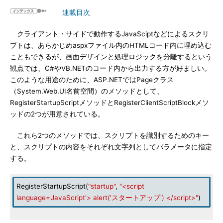
連載目次
クライアント・サイドで動作するJavaSciptなどによるスクリ
プトは、あらかじめaspxファイル内のHTMLコード内に埋め込む
こともできるが、画面デザインと処理ロジックを分離するという
観点では、C#やVB.NETのコード内から出力する方が好ましい。
このような用途のために、ASP.NETではPageクラス
（System.Web.UI名前空間）のメソッドとして、
RegisterStartupScriptメソッドとRegisterClientScriptBlockメソ
ッドの2つが用意されている。
これら2つのメソッドでは、スクリプトを識別するためのキー
と、スクリプトの内容をそれぞれ文字列としてパラメータに指定
する。
RegisterStartupScript(
"startup"
,
"<script
language='JavaScript'> alert('スタートアップ') </script>"
)