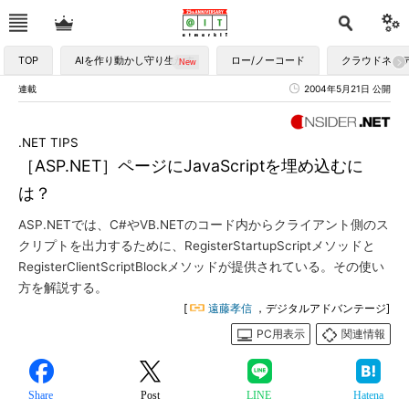
TOP
AIを作り動かし守り生かす
ロー/ノーコード
クラウドネイ
連載
2004年5月21日 公開
.NET TIPS
［ASP.NET］ページにJavaScriptを埋め込むに
は？
ASP.NETでは、C#やVB.NETのコード内からクライアント側のス
クリプトを出力するために、RegisterStartupScriptメソッドと
RegisterClientScriptBlockメソッドが提供されている。その使い
方を解説する。
[
遠藤孝信
，デジタルアドバンテージ]
PC用表示
関連情報
Share
Post
LINE
Hatena