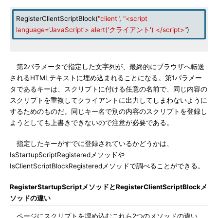
RegisterClientScriptBlock(
"client"
,
"<script
language='JavaScript'> alert('クライアント') </script>"
)
第2パラメータで指定した文字列が、最終的にブラウザへ転送
されるHTMLテキストに埋め込まれることになる。第1パラメー
タであるキーは、スクリプトに付ける任意の名前で、同じ内容の
スクリプトを重複してクライアントに出力してしまわないように
するためのものだ。同じキー名で別の内容のスクリプトを登録し
ようとしても上書きできないので注意が必要である。
指定したキーがすでに登録されているかどうかは、
IsStartupScriptRegisteredメソッドや
IsClientScriptBlockRegisteredメソッドで調べることができる。
RegisterStartupScriptメソッドとRegisterClientScriptBlockメ
ソッドの違い
ページにスクリプトを埋め込むこれら2つのメソッドの違い