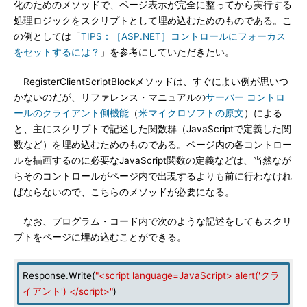
化のためのメソッドで、ページ表示が完全に整ってから実行する
処理ロジックをスクリプトとして埋め込むためのものである。こ
の例としては「
TIPS：［ASP.NET］コントロールにフォーカス
をセットするには？
」を参考にしていただきたい。
RegisterClientScriptBlockメソッドは、すぐによい例が思いつ
かないのだが、リファレンス・マニュアルの
サーバー コントロ
ールのクライアント側機能
（
米マイクロソフトの原文
）による
と、主にスクリプトで記述した関数群（JavaScriptで定義した関
数など）を埋め込むためのものである。ページ内の各コントロー
ルを描画するのに必要なJavaScript関数の定義などは、当然なが
らそのコントロールがページ内で出現するよりも前に行わなけれ
ばならないので、こちらのメソッドが必要になる。
なお、プログラム・コード内で次のような記述をしてもスクリ
プトをページに埋め込むことができる。
Response.Write(
"<script language=JavaScript> alert('クラ
イアント') </script>"
)