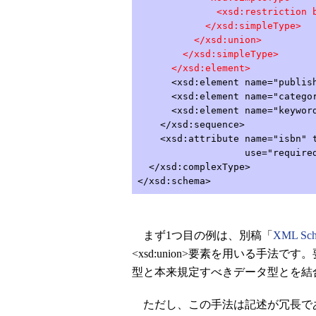
<xsd:restriction base=
</xsd:simpleType>
</xsd:union>
</xsd:simpleType>
</xsd:element>
<xsd:element name="publishDa
<xsd:element name="category"
<xsd:element name="keywords"
</xsd:sequence>
<xsd:attribute name="isbn" t
use="required"
</xsd:complexType>
</xsd:schema>
まず1つ目の例は、別稿「
XML 
<xsd:union>要素を用いる手
型と本来規定すべきデータ型とを結
ただし、この手法は記述が冗長で