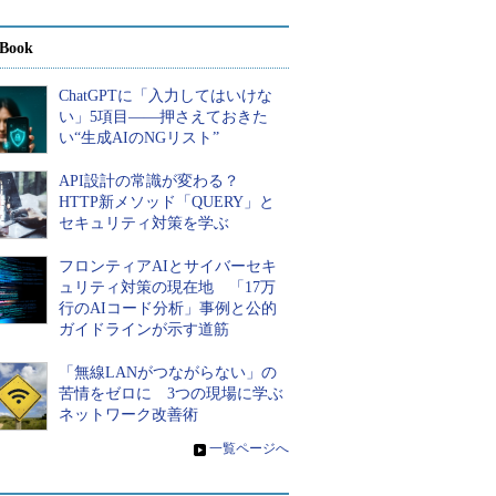
Book
ChatGPTに「入力してはいけな
い」5項目――押さえておきた
い“生成AIのNGリスト”
API設計の常識が変わる？
HTTP新メソッド「QUERY」と
セキュリティ対策を学ぶ
フロンティアAIとサイバーセキ
ュリティ対策の現在地 「17万
行のAIコード分析」事例と公的
ガイドラインが示す道筋
「無線LANがつながらない」の
苦情をゼロに 3つの現場に学ぶ
ネットワーク改善術
»
一覧ページへ