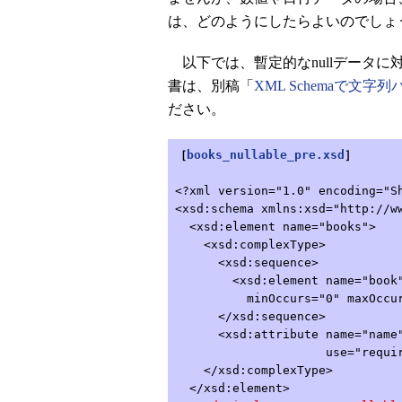
は、どのようにしたらよいのでしょ
以下では、暫定的なnullデータに
書は、別稿「
XML Schemaで文
ださい。
［
books_nullable_pre.xsd
］
<?xml version="1.0" encoding="S
<xsd:schema xmlns:xsd="http://w
<xsd:element name="books">
<xsd:complexType>
<xsd:sequence>
<xsd:element name="book" t
minOccurs="0" maxOccurs="
</xsd:sequence>
<xsd:attribute name="name" 
use="required"
</xsd:complexType>
</xsd:element>