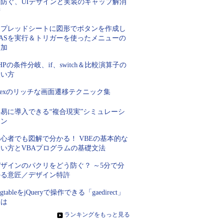
を防ぐ、UIデザインと実装のギャップ解消
術
スプレッドシートに図形でボタンを作成し
GASを実行＆トリガーを使ったメニューの
追加
HPの条件分岐、if、switch＆比較演算子の
使い方
lexのリッチな画面遷移テクニック集
簡易に導入できる“複合現実”シミュレーシ
ョン
心者でも図解で分かる！ VBEの基本的な
使い方とVBAプログラムの基礎文法
デザインのパクリをどう防ぐ？ ～5分で分
かる意匠／デザイン特許
igtableをjQueryで操作できる「gaedirect」
とは
»
ランキングをもっと見る