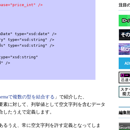
"price_int" />
注目
te" type="xsd:date" />
 type="xsd:string" />
 type="xsd:string" />
ype="xsd:string"
 />
Schemaで複数の型を結合する
」で紹介した、
法です。要素に対して、列挙値として空文字列を含むデータ
合したうえで定義します。
編集
あるうえ、常に空文字列を許す定義となってしま