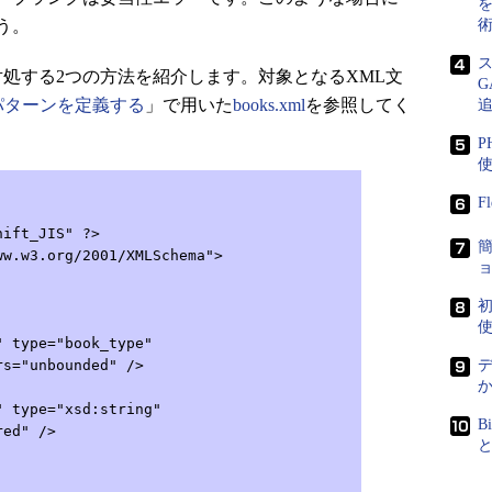
う。
対処する2つの方法を紹介します。対象となるXML文
字列パターンを定義する
」で用いた
books.xml
を参照してく
P
F
hift_JIS" ?>
ww.w3.org/2001/XMLSchema">
初
ype="book_type"
unbounded" />
type="xsd:string"
B
 />