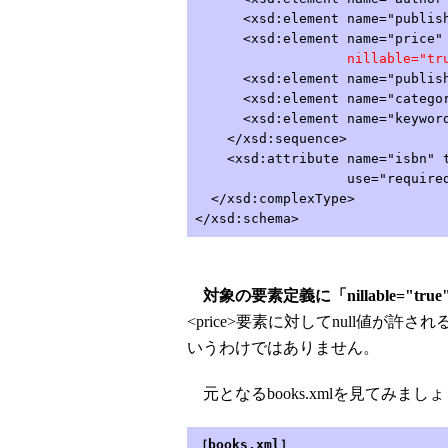
<xsd:element name="published
<xsd:element name="price" ty
nillable="tr
<xsd:element name="publishDa
<xsd:element name="category"
<xsd:element name="keywords"
</xsd:sequence>
<xsd:attribute name="isbn" t
use="required"
</xsd:complexType>
</xsd:schema>
対象の要素定義に「nillable="
<price>要素に対してnull値が許
いうわけではありません。
元となるbooks.xmlを見てみまし
［books.xml］