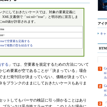
ンクにしておきたいケースでは、対象の要素定義に
記述し、XML文書側で「xsi:nil="true"」と明示的に宣言しま
null値が許容されます。
アイ
ema
キャ
ent>
chemaで空要素を定義する
chemaで複数の型を結合する
HT
義する
」では、空要素を規定するための方法について
G
かじめ要素が空であることが「決まっている」場合
n
でまだ発刊日が決まっていない、価格が決まってい
ル
タをブランクのままにしておきたいケースもありま
G
n
ル
セットしてもパーサの検証に引っ掛かることはあり
、ブランクは妥当性エラーです。このような場合に