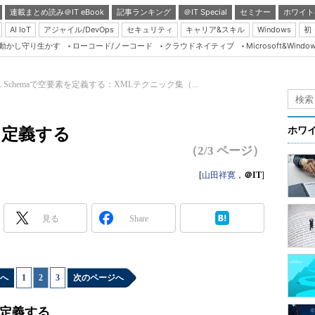
連載まとめ読み＠IT eBook
記事ランキング
＠IT Special
セミナー
ホワイト
AI IoT
アジャイル/DevOps
セキュリティ
キャリア&スキル
Windows
初
り動かし守り生かす
ローコード/ノーコード
クラウドネイティブ
Microsoft&Windo
Server & Storage
HTML5 + UX
L Schemaで空要素を定義する：XMLテクニック集（...
Smart & Social
Coding Edge
素を定義する
ホワ
Java Agile
（2/3 ページ）
Database Expert
[
山田祥寛
，
＠IT
]
Linux ＆ OSS
Master of IP Networ
見る
Share
Security & Trust
Test & Tools
へ
1
|
2
|
3
次のページへ
Insider.NET
ブログ
容を定義する