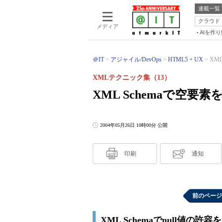
連載一覧
クラウド
メディア
AIを作
＠IT
アジャイル/DevOps
HTML5 + UX
XM
XMLテクニック集（13）
XML Schemaで空要
2004年05月26日 10時00分 公開
印刷
通知
前のページ
XML Schemaでnull値の許