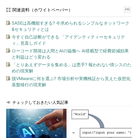
WINS Proxy Enabled. . . . . . . . : No
関連資料（ホワイトペーパー）
PR
DNS Suffix Search List. . . . . . : sys.d-advantage.com
SASEは高機能すぎる? 今求められるシンプルなネットワーク
Ethernet adapter ローカル エリア接続:
&セキュリティとは
今すぐ自己診断ができる 「アイデンティティーセキュリテ
Connection-specific DNS Suffix . : sys.d-
ィ」見直しガイド
advantage.com
ローコード開発は人間とAIの協働へ AI搭載型で経費節減効果
Description . . . . . . . . . . . : Intel(R) PRO/100 VE
と利益はどう変わる
Network Connection
「とりあえずデータを集める」は悪手? 報われない情シスのた
……（以下省略）……
めの現実解
脱VMwareに何を選ぶ? 市場分析や実機検証から見えた仮想化
基盤移行の現実解
以上の設定を確認後、必要ならば「route add（一時的なルー
ティング情報の追加）」や「route -p add（恒久的なルーティン
チェックしておきたい人気記事
グ情報の追加）」コマンドなどを使って、ルーティング・テーブ
ルの設定を行っていただきたい（詳細はTIPS「
ルーティング・
テーブルを操作する
」を参照）。
実際にIPルーティングが機能しているかどうかは、「netstat -