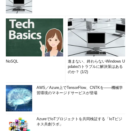
NoSQL
進まない、終わらないWindows U
pdateのトラブルに解決策はある
のか？ (1/2)
AWS／Azure上でTensorFlow、CNTKを――機械学
習環境のマネージドサービスが登場
AzureでIoTプロジェクトを共同検証する「IoTビジ
ネス共創ラボ」