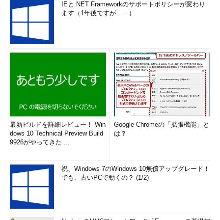
有効にする
（TIPS）
IEと.NET Frameworkのサポートポリシーが変わり
ます（1年後ですが……）
Windowsのtracertでネットワークの経路を調査する
（TIPS）
ルーティング・テーブルを操作する
（TIPS）
「
Tech TIPS
」
最新ビルドを詳細レビュー！ Win
Google Chromeの「拡張機能」と
dows 10 Technical Preview Build
は？
9926がやってきた ...
祝、Windows 7のWindows 10無償アップグレード！
でも、古いPCで動くの？ (1/2)