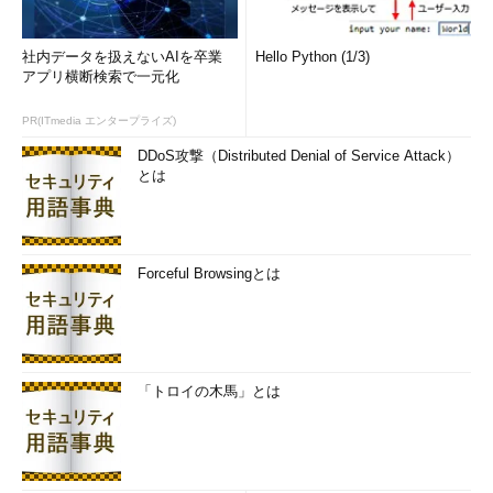
s」コマンドによって確かめることもできる。このコマンドを使
ってIPv4の統計情報を表示させ、「Datagrams Forwarded」と
社内データを扱えないAIを卒業
Hello Python (1/3)
いう名前のカウンタの値をチェックする。ここにはルーティング
アプリ横断検索で一元化
（IPフォワード）されたIPパケットの数が記録されているので、
0でなければIPルーティングが正常に行われているということが
PR(ITmedia エンタープライズ)
分かる。netstatコマンドについてはTIPS「
netstatの統計情報を
DDoS攻撃（Distributed Denial of Service Attack）
活用する
」を参照していただきたい。
とは
C:\>
netstat -s -p ip
IPv4 Statistics
Forceful Browsingとは
Packets Received = 121914015
Received Header Errors = 6
Received Address Errors = 369
「トロイの木馬」とは
Datagrams Forwarded = 111150768
……フォワー
ドされたIPパケット数
Unknown Protocols Received = 0
Received Packets Discarded = 932923