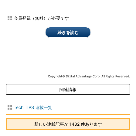
［注意］
レジストリに不正な値を書き込んでしまうと、システムに重大
会員登録（無料）が必要です
な障害を及ぼし、最悪の場合、システムの再インストールを余
儀なくされることもあります。レジストリ エディタの操作は
続きを読む
慎重に行うとともに、あくまでご自分のリスクで設定を行って
ください。何らかの障害が発生した場合でも、本Windows
Server Insider編集部では責任を負いかねます。ご了承くださ
い。
IPルーティングを有効にするには、以下のレジストリの値を1
Copyright© Digital Advantage Corp. All Rights Reserved.
にセットする（IPEnableRouterが存在しない場合はDWORD型で
値を作成する）。
関連情報
項目
値
Tech TIPS 連載一覧
キー
HKEY_LOCAL_MACHINE の
SYSTEM\CurrentControlSet\Services\Tcpip\Parameters
新しい連載記事が 1482 件あります
名前
IPEnableRouter
種類
REG_DWORD