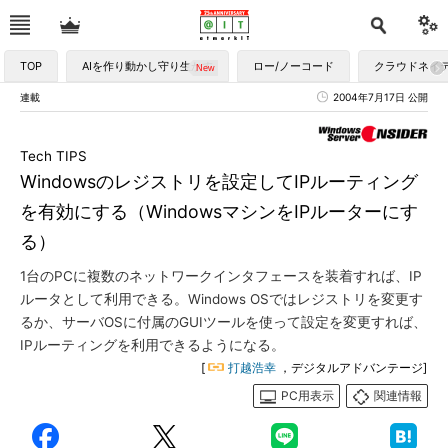
TOP
AIを作り動かし守り生かす
ロー/ノーコード
クラウドネイ
連載
2004年7月17日 公開
Tech TIPS
Windowsのレジストリを設定してIPルーティング
を有効にする（WindowsマシンをIPルーターにす
る）
1台のPCに複数のネットワークインタフェースを装着すれば、IP
ルータとして利用できる。Windows OSではレジストリを変更す
るか、サーバOSに付属のGUIツールを使って設定を変更すれば、
IPルーティングを利用できるようになる。
[
打越浩幸
，デジタルアドバンテージ]
PC用表示
関連情報