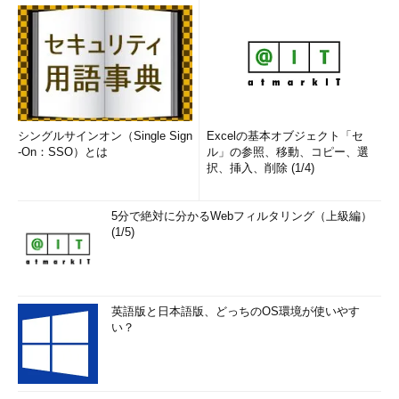
Received Packets Delivered = 8577136
……（以下省略）……
■関連リンク
Windows 2000 で TCP/IP 転送を有効にする方法
（マイ
シングルサインオン（Single Sign
Excelの基本オブジェクト「セ
クロソフト サポート技術情報）
-On：SSO）とは
ル」の参照、移動、コピー、選
Windows XP で TCP/IP 転送を有効にする方法
（マイク
択、挿入、削除 (1/4)
ロソフト サポート技術情報）
[HOWTO] Windows Server 2003 で TCP/IP 転送を有効
5分で絶対に分かるWebフィルタリング（上級編）
にする方法
（マイクロソフト サポート技術情報）
(1/5)
■この記事と関連性の高い別の記事
IPルーティングを有効にする方法（Server OS編）
英語版と日本語版、どっちのOS環境が使いやす
（TIPS）
い？
ネットワークのルーティングは双方向で設定する
（TIPS）
Windows Server 2008／R2のRRASでIPルーティングを