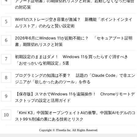
アブート証明書」の期限切れリスクと対策、起動しなくなった場合
の対応策
Win11のストレージ空き容量が激減？ 新機能「ポイントインタイ
ムリストア」のわなと賢い設定術
2026年6月にWindows 11が起動不能に？ 「セキュアブート証明
書」期限切れリスクと対策
初期設定のままはダメ！ Windows 11を買ったらすぐ消すべき
「おせっかいな初期設定」5選
プログラミングの知識は不要？ 話題の「Claude Code」で非エン
ジニアが「欲しかったあのツール」を作る
【保存版】スマホでWindows 11を遠隔操作！ Chromeリモートデ
スクトップの設定と活用ガイド
「Kimi K3」中国製オープンウェイトAIの衝撃。中国製AIモデルのコ
スト99％削減の裏にある技術とリスク
Copyright © ITmedia Inc. All Rights Reserved.