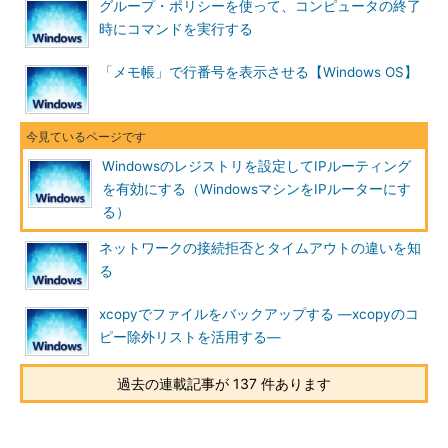
グループ・ポリシーを使って、コンピュータの終了
デー
1
時にコマンドを実行する
タ
IPルーティングを有効化するためのレジストリ値
「メモ帳」で行番号を表示させる【Windows OS】
レジストリの変更後、システムを再起動するとIPルーティング
が有効になっているはずである。コマンド・プロンプト上で
Windowsのレジストリを設定してIPルーティング
「ipconfig /all」コマンドを実行し、「IP Routing Enabled」の値
を有効にする（WindowsマシンをIPルーターにす
が「Yes」となっていれば、設定は完了している。
る）
ネットワークの接続拒否とタイムアウトの違いを知
C:\>
ipconfig /all
る
Windows IP Configuration
xcopyでファイルをバックアップする ―xcopyのコ
ピー除外リストを活用する―
Host Name . . . . . . . . . . . . : PC123
Primary Dns Suffix . . . . . . . : sys.d-advantage.com
過去の連載記事が 137 件あります
Node Type . . . . . . . . . . . . : Hybrid
IP Routing Enabled. . . . . . . . : Yes
……IPルーティング
が有効