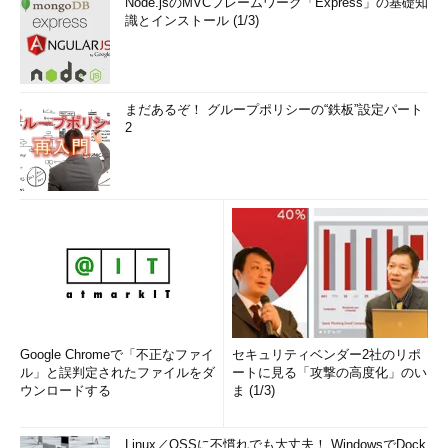
Node.jsのMVCフレームワーク「Express」の基礎知
識とインストール (1/3)
まだあるぞ！ グループポリシーの“鉄板”設定パート
2
Google Chromeで「不正なファイ
セキュリティベンダー2社のリポ
ル」と誤判定されたファイルをダ
ートに見る「攻撃の高度化」のい
ウンロードする
ま (1/3)
Linux／OSSに不慣れでも大丈夫！ WindowsでDock