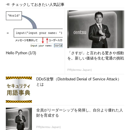
スタック領域
Windowsでは、SQL Serverによって起動されるスレッ
チェックしておきたい人気記事
ドごとに512Kbytesのスタック領域を割り当てる
表1 メモリ プールの構成要素
これまでのデータベース管理システムでは、例えば、昼間の通
常運用時と夜間のバッチ処理時でデータベースのメモリ利用方法
が異なるような場合、それぞれのパラメータファイルを作成し、
その間の切り替えで再起動をスケジュールするといった運用もあ
Hello Python (1/3)
「さすが」と言われる驚きや感動
ったでしょう。
を。新しい価値を生む電通の挑戦
SQL Serverでは、ユーザーの接続数、そこに投げられたクエ
PR(dentsu Japan)
リの数とコストに応じ、自動的にオプティマイザが最適なメモリ
DDoS攻撃（Distributed Denial of Service Attack）
の割り当てを判断しバッファプール内で動的なチューニングの面
とは
倒を見てくれます。この動的なメモリチューニング機能では、で
きるだけディスクIOをしないように、つまり仮想メモリ（ページ
ングファイル）の使用を避けるように、物理メモリの領域に、常
に4〜10Mbytesの空き領域を確保しつつ、その中に、できるだけ
全員がリーダーシップを発揮し、自分より優れた人
財を育成する
多くのデータを効率よい形で展開していくといったことを動的に
行ってくれます。空き領域が5Mbytes未満の場合、フリーリスト
PR(dentsu Japan)
に割り当てられるメモリがWindowsに解放されます。物理メモリ