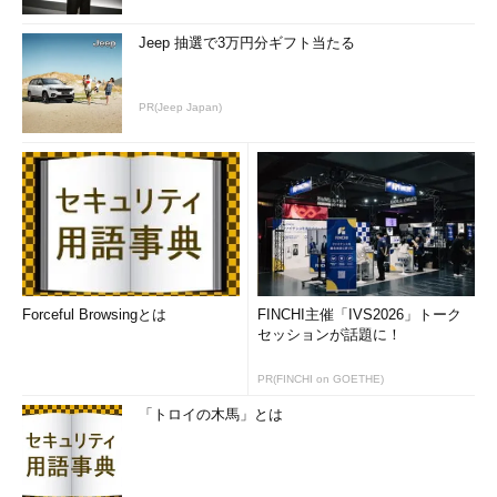
の空き領域が、5Mbytes以上ある場合、メモリがバッファ キャ
Jeep 抽選で3万円分ギフト当たる
ッシュに再コミットされます。
このような機構によってメモリ プールは最適化されるため、
PR(Jeep Japan)
ロック数やオブジェクトのオープン数、接続数の上限などの複雑
な設定オプションを個別に行う必要がなくなります。これらはす
べて動的に制御されます。またデータベースの使用中にOSも別
のサービスを動かすため、メモリを使用しなければいけなくなっ
た場合、SQL Serverは柔軟にリソースを分け与えることもして
くれます。
Forceful Browsingとは
FINCHI主催「IVS2026」トーク
セッションが話題に！
PR(FINCHI on GOETHE)
「トロイの木馬」とは
図2 動的メモリ管理のメカニズム（概念図）
（クリックで拡大します）