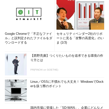
Google Chromeで「不正なファイ
セキュリティベンダー2社のリポ
ル」と誤判定されたファイルをダ
ートに見る「攻撃の高度化」のい
ウンロードする
ま (1/3)
【西野亮廣】つくりたいものを追求できる環境の作
り方とは
PR(FINCHI on GOETHE)
Linux／OSSに不慣れでも大丈夫！ WindowsでDock
erを扱う際のポイント
国内市場に登場した「SD-WAN」、企業にどんなメ