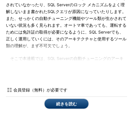
されていなかったり、SQL Serverのロック メカニズムをよく理
解しないまま書かれたSQLクエリが原因になっていたりします。
また、せっかくの自動チューニング機能やツール類が生かされて
いない状況も多く見られます。オートマ車であっても、運転する
ためには免許証の取得が必要になるように、SQL Serverでも、
正しく運用していくには、そのアーキテクチャと使用するツール
類の理解が、まず不可欠でしょう。
そこで本連載では、SQL Serverの自動チューニングのアーキ
テクチャがどのようなものなのかを解説し、そのうえでチューニ
ング作業によく選択されるツール類の使用に当たってのポイント
を紹介しながら、オートマ車であるが故に陥りがちないくつかの
問題点にフォーカスし、その解決方法を紹介していきたいと考え
会員登録（無料）が必要です
ます。
続きを読む
2005年にはSQL Serverの次期バージョンになるSQL Server
2005が出荷予定となっています。2004年の
TechED 2004
では参
加者特典として、SQL Server 2005のベータ2が配布される予定
になっているようですが、ベータ版を検証しチューニング関連で
拡張された機能が確認できた場合、こちらも合わせてトピックス