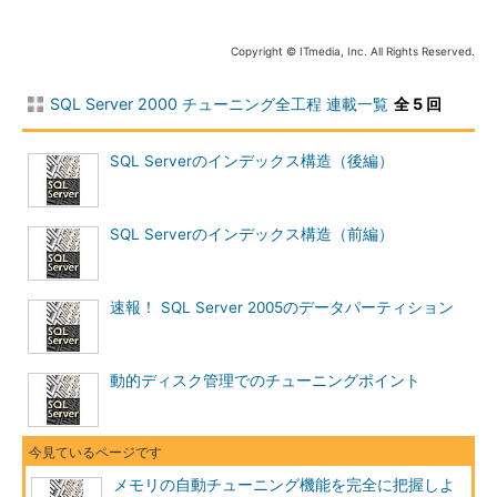
としてお伝えしていきたいと考えています。
Copyright © ITmedia, Inc. All Rights Reserved.
動的メモリ管理のメカニズム
SQL Server 2000 チューニング全工程 連載一覧
全 5 回
SQL Serverの管理するリソースの中で、最も重要なのがメモ
リ上のアドレス空間といえます。SQL Serverのアドレス空間
SQL Serverのインデックス構造（後編）
は、SQL Serverのシステムが使用している実行コードの領域と
メモリプールの2つの領域から構成され、それぞれに複数の構成
要素が含まれています。このアドレス空間の中で、動的にサイズ
SQL Serverのインデックス構造（前編）
が変更される領域がメモリプールです。
速報！ SQL Server 2005のデータパーティション
動的ディスク管理でのチューニングポイント
メモリの自動チューニング機能を完全に把握しよ