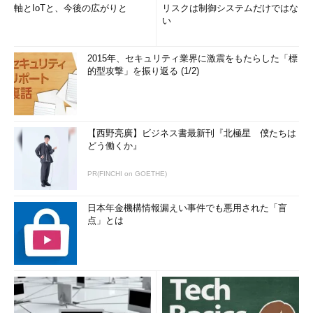
軸とIoTと、今後の広がりと
リスクは制御システムだけではな
い
2015年、セキュリティ業界に激震をもたらした「標
的型攻撃」を振り返る (1/2)
【西野亮廣】ビジネス書最新刊『北極星 僕たちは
どう働くか』
PR(FINCHI on GOETHE)
日本年金機構情報漏えい事件でも悪用された「盲
点」とは