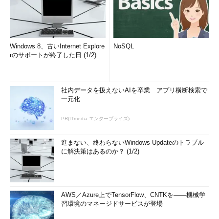
Windows 8、古いInternet Explore
NoSQL
rのサポートが終了した日 (1/2)
社内データを扱えないAIを卒業 アプリ横断検索で
一元化
PR(ITmedia エンタープライズ)
進まない、終わらないWindows Updateのトラブル
に解決策はあるのか？ (1/2)
AWS／Azure上でTensorFlow、CNTKを――機械学
習環境のマネージドサービスが登場