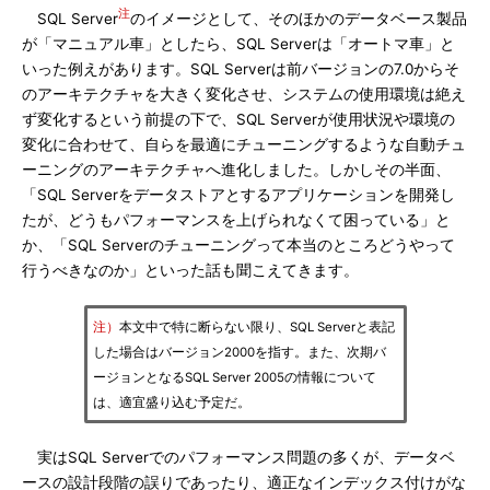
注
SQL Server
のイメージとして、そのほかのデータベース製品
が「マニュアル車」としたら、SQL Serverは「オートマ車」と
いった例えがあります。SQL Serverは前バージョンの7.0からそ
のアーキテクチャを大きく変化させ、システムの使用環境は絶え
ず変化するという前提の下で、SQL Serverが使用状況や環境の
変化に合わせて、自らを最適にチューニングするような自動チュ
ーニングのアーキテクチャへ進化しました。しかしその半面、
「SQL Serverをデータストアとするアプリケーションを開発し
たが、どうもパフォーマンスを上げられなくて困っている」と
か、「SQL Serverのチューニングって本当のところどうやって
行うべきなのか」といった話も聞こえてきます。
注）
本文中で特に断らない限り、SQL Serverと表記
した場合はバージョン2000を指す。また、次期バ
ージョンとなるSQL Server 2005の情報について
は、適宜盛り込む予定だ。
実はSQL Serverでのパフォーマンス問題の多くが、データベ
ースの設計段階の誤りであったり、適正なインデックス付けがな