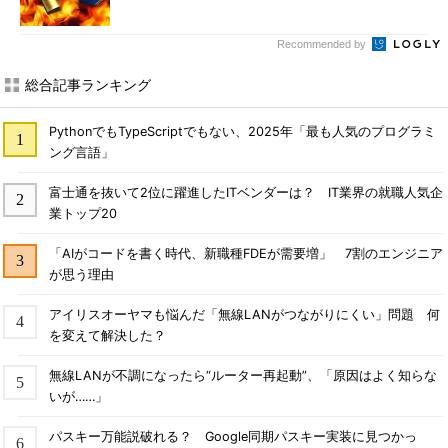
Recommended by
総合記事ランキング
PythonでもTypeScriptでもない、2025年「最も人気のプログラミ
ング言語」
富士通を抜いて2位に躍進したITベンダーは？ IT業界の就職人気企
業トップ20
「AIがコードを書く時代、新職種FDEが需要増」 7割のエンジニア
が思う理由
アイリスオーヤマも悩んだ「無線LANがつながりにくい」問題 何
を変えて解決した？
無線LANが不調になったら“ルーター再起動”、「原因はよく知らな
いが……」
パスキー万能説破れる？ Google同期パスキー実装に見つかっ