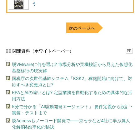
う
図1 SQL Serverのアドレス空間
以下の表1ではメモリ プール内に割り当てられる領域の主な役
割を説明しています。
次のページへ
領域名
役割
システム レベルのデ
データベース記述子、ロック テーブルなどのインスタ
関連資料（ホワイトペーパー）
PR
ータ構造体
ンスにグローバルなデータを保持するデータ構造体
バッファ キャッシュ
脱VMwareに何を選ぶ? 市場分析や実機検証から見えた仮想化
データ ページが読み取られるバッファ ページ プール
基盤移行の現実解
プロシージャ キャッ
インスタンス内で現在実行中のすべてのTransact-SQL
国税庁の次世代基幹システム「KSK2」稼働開始に向けて、対
シュ
ステートメントの実行プランが入っているページ プー
ル
応すべき変更点とは?
RPAとAIの違いとは? 定型業務を自動化するための具体的な活
ログ キャッシュ
ログごとに、ログ ページの読み書きに使用するバッフ
用方法
ァ ページのキャッシュ。ログ キャッシュは、ログ バッ
ファとデータ バッファの同期を減らすため、バッファ
5分で分かる「AI駆動開発エージェント」 要件定義から設計・
キャッシュとは別に管理される
実装・テストまで
接続コンテキスト
接続ごとに、接続の現在の状態を記録する一連のデータ
脱Accessもノーコード開発で――京セラなど4社に学ぶ属人
構造体。これらのデータ構造体には、クエリやストアド
化解消&効率化の秘訣
プロシージャのパラメータ値、カーソル位置情報、現在
参照されているテーブルなどのアイテムが含まれている