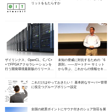
リットをもたらすか
ザイリンクス、OpenCL、C／C+
未知の脅威に対抗するための「6
+でFPGAアクセラレーションを
原則」――ガートナー サミット
行う開発環境最新版のリリースを
から学ぶ、これからの情報セキュ
発表
リティ対策
これだけはやっておきたい！ 基本的なサーバー管理
に役立つグループポリシー設定
全国の絶景ポイントにサウナ付きのシェア別荘を展