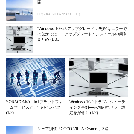
開
PR(COCO VILLA on GOETHE)
“Windows 10へのアップグレード：失敗”はエラーで
はなかった――アップグレードインストールの簡単
まとめ (1/3...
SORACOMの、IoTプラットフォ
Windows 10のトラブルシューテ
ームサービスとしてのインパクト
ィング事例──未知のポリシー設
(1/2)
定を探せ！ (1/2)
シェア別荘「COCO VILLA Owners」3選