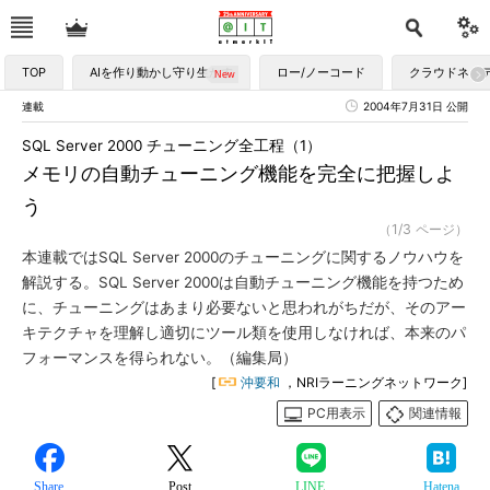
TOP
AIを作り動かし守り生かす
ロー/ノーコード
クラウドネイ
連載
2004年7月31日 公開
SQL Server 2000 チューニング全工程（1）
メモリの自動チューニング機能を完全に把握しよ
う
（1/3 ページ）
本連載ではSQL Server 2000のチューニングに関するノウハウを
解説する。SQL Server 2000は自動チューニング機能を持つため
に、チューニングはあまり必要ないと思われがちだが、そのアー
キテクチャを理解し適切にツール類を使用しなければ、本来のパ
フォーマンスを得られない。（編集局）
[
沖要和
，NRIラーニングネットワーク]
PC用表示
関連情報
Share
Post
LINE
Hatena