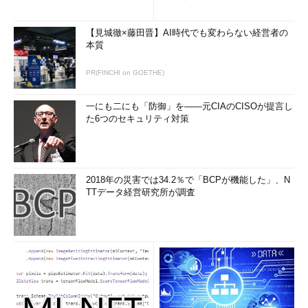
【見城徹×藤田晋】AI時代でも変わらない経営者の
本質
PR(FINCHI on GOETHE)
一にも二にも「防御」を――元CIAのCISOが提言し
た6つのセキュリティ対策
2018年の災害では34.2％で「BCPが機能した」、N
TTデータ経営研究所が調査