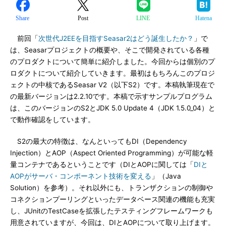
Share
Post
LINE
Hatena
前回「
次世代J2EEを目指すSeasar2はどう誕生したか？
」で
は、Seasarプロジェクトの概要や、そこで開発されている各種
のプロダクトについて簡単に紹介しました。今回からは個別のプ
ロダクトについて紹介していきます。最初はもちろんこのプロジ
ェクトの中核であるSeasar V2（以下S2）です。本稿執筆現在で
の最新バージョンは2.2.10です。本稿で示すサンプルプログラム
は、このバージョンのS2とJDK 5.0 Update 4（JDK 1.5.0_04）と
で動作確認をしています。
S2の最大の特徴は、なんといってもDI（Dependency
Injection）とAOP（Aspect Oriented Programming）が可能な軽
量コンテナであるということです（DIとAOPに関しては「
DIと
AOPがサーバ・コンポーネント技術を変える
」（Java
Solution）を参考）。それ以外にも、トランザクションの制御や
コネクションプーリングといったデータベース関連の機能も充実
し、JUnitのTestCaseを拡張したテスティングフレームワークも
用意されていますが、今回は、DIとAOPについて取り上げます。