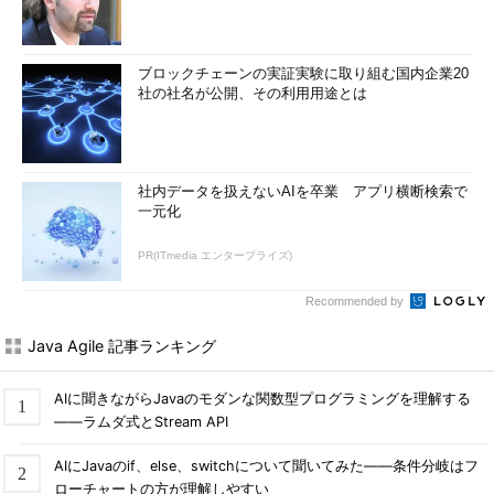
ブロックチェーンの実証実験に取り組む国内企業20
社の社名が公開、その利用用途とは
社内データを扱えないAIを卒業 アプリ横断検索で
一元化
PR(ITmedia エンタープライズ)
Recommended by
Java Agile 記事ランキング
AIに聞きながらJavaのモダンな関数型プログラミングを理解する
――ラムダ式とStream API
AIにJavaのif、else、switchについて聞いてみた――条件分岐はフ
ローチャートの方が理解しやすい