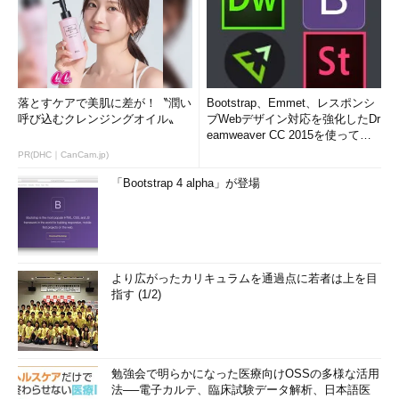
落とすケアで美肌に差が！〝潤い
Bootstrap、Emmet、レスポンシ
呼び込むクレンジングオイル〟
ブWebデザイン対応を強化したDr
eamweaver CC 2015を使って
み...
PR(DHC｜CanCam.jp)
「Bootstrap 4 alpha」が登場
より広がったカリキュラムを通過点に若者は上を目
指す (1/2)
勉強会で明らかになった医療向けOSSの多様な活用
法──電子カルテ、臨床試験データ解析、日本語医