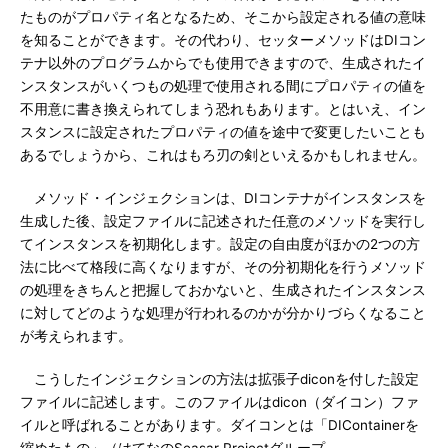
たものがプロパティ名となるため、そこから設定される値の意味
を知ることができます。その代わり、セッターメソッドはDIコン
テナ以外のプログラムからでも使用できますので、生成されたイ
ンスタンスがいくつもの処理で使用される間にプロパティの値を
不用意に書き換えられてしまう恐れもあります。とはいえ、イン
スタンスに設定されたプロパティの値を途中で変更したいことも
あるでしょうから、これはもろ刃の剣といえるかもしれません。
メソッド・インジェクションは、DIコンテナがインスタンスを
生成した後、設定ファイルに記述された任意のメソッドを実行し
てインスタンスを初期化します。設定の自由度がほかの2つの方
法に比べて格段に高くなりますが、その分初期化を行うメソッド
の処理をきちんと把握しておかないと、生成されたインスタンス
に対してどのような処理が行われるのかが分かりづらくなること
が考えられます。
こうしたインジェクションの方法は拡張子diconを付した設定
ファイルに記述します。このファイルはdicon（ダイコン）ファ
イルと呼ばれることがあります。ダイコンとは「DIContainerを