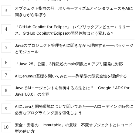
オブジェクト指向の肝、ポリモーフィズムとインタフェースをAIに
聞きながら学ぼう
「GitHub Copilot for Eclipse」（パブリックプレビュー）リリー
ス、GitHub CopilotでEclipseの開発体験はどう変わる？
Javaのプロジェクト管理をAIに聞きながら理解する――パッケージ
とモジュール
「Java 25」公開、3行記述のmain関数とAIアプリ開発に対応
AIにenumの基礎を聞いてみた――列挙型の型安全性を理解する
JavaでAIエージェントを制御する方法とは？ Google「ADK for
Java 1.0.0」の全容
AIにJavaと開発環境について聞いてみた――AIコーディング時代に
必要なプログラミング脳を強化しよう
安全・安定の「Immutable」の意味、不変オブジェクトとレコード
型の使い方