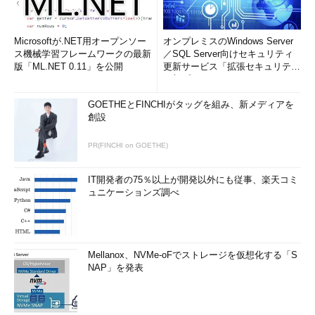
Microsoftが.NET用オープンソー
オンプレミスのWindows Server
ス機械学習フレームワークの最新
／SQL Server向けセキュリティ
版「ML.NET 0.11」を公開
更新サービス「拡張セキュリティ
更新プログ...
GOETHEとFINCHIがタッグを組み、新メディアを
創設
PR(FINCHI on GOETHE)
IT開発者の75％以上が開発以外にも従事、楽天コミ
ュニケーションズ調べ
Mellanox、NVMe-oFでストレージを仮想化する「S
NAP」を発表