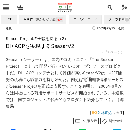
TOP
AIを作り動かし守り生かす
ロー/ノーコード
クラウドネイ
連載
2005年7月16日 公開
Seaser Projectの全貌を探る（2）
DI+AOPを実現するSeasarV2
（1/3 ページ）
Seasar（シーサー）は、国内のコミュニティ「The Seasar
Project」によって開発が行われているオープンソースプロダク
トだ。DI＋AOPコンテナとして評価が高いSeasarV2は、J2EE開
発の現場にも影響力を持ち始めた。例えば電通国際情報サービス
がSeasar Projectを正式に支援することを表明し、2005年6月か
らは同社による商用サポートサービスが開始されている。本連載
では、同プロジェクトの代表的なプロダクト紹介していく。（編
集局）
[
沖林正紀
，＠IT]
PC用表示
関連情報