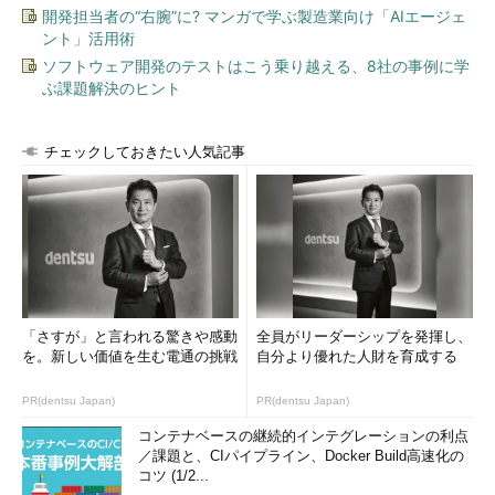
開発担当者の“右腕”に? マンガで学ぶ製造業向け「AIエージェ
ント」活用術
ソフトウェア開発のテストはこう乗り越える、8社の事例に学
ぶ課題解決のヒント
チェックしておきたい人気記事
「さすが」と言われる驚きや感動
全員がリーダーシップを発揮し、
を。新しい価値を生む電通の挑戦
自分より優れた人財を育成する
PR(dentsu Japan)
PR(dentsu Japan)
コンテナベースの継続的インテグレーションの利点
／課題と、CIパイプライン、Docker Build高速化の
コツ (1/2...