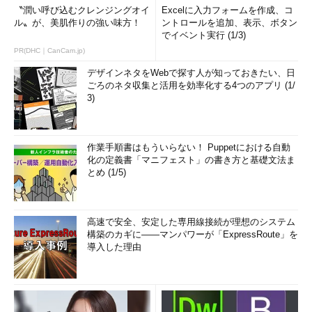
〝潤い呼び込むクレンジングオイ
Excelに入力フォームを作成、コ
ル〟が、美肌作りの強い味方！
ントロールを追加、表示、ボタン
でイベント実行 (1/3)
PR(DHC｜CanCam.jp)
デザインネタをWebで探す人が知っておきたい、日
ごろのネタ収集と活用を効率化する4つのアプリ (1/
3)
作業手順書はもういらない！ Puppetにおける自動
化の定義書「マニフェスト」の書き方と基礎文法ま
とめ (1/5)
高速で安全、安定した専用線接続が理想のシステム
構築のカギに――マンパワーが「ExpressRoute」を
導入した理由