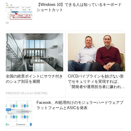
【Windows 10】できる人は知っているキーボード
ショートカット
全国の絶景ポイントにサウナ付き
CI/CDパイプラインを妨げない形
のシェア別荘を展開
でセキュリティを実現すれば、
「開発者や運用担当者に嫌われな
いWAF」は可能か
PR(COCO VILLA on GOETHE)
Faceook、AI処理向けのモジュラーハードウェアプ
ラットフォームとASICを発表