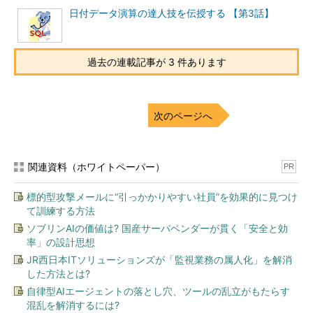
--------
----------
--------
日付データ演算の達人技を伝授する 【第3話】
7839
   KING               PRESIDENT 
81
-
11
-
17
5000
7566
     JONES            MANAGER   
過去の連載記事が 3 件あります
81
-
04
-
02
2975
7902
       FORD           ANALYST   
81
-
12
-
03
3000
7369
         SMITH        CLERK     
次のページへ
80
-
12
-
17
800
7698
     BLAKE            MANAGER   
81
-
05
-
01
2850
7499
       ALLEN          SALESMAN  
関連資料（ホワイトペーパー）
PR
81
-
02
-
20
1600
300
7521
       WARD           SALESMAN  
標的型攻撃メールに“引っかかりやすい社員”を効果的に見つけ
81
-
02
-
22
1250
500
て訓練する方法
7654
       MARTIN         SALESMAN  
ソブリンAIの価値は? 国産サーバベンダーが貫く「安全と効
81
-
09
-
28
1250
1400
率」の設計思想
7844
       TURNER         SALESMAN  
JR西日本ITソリューションズが「監視業務の属人化」を解消
81
-
09
-
08
1500
0
した方法とは?
7900
       JAMES          CLERK     
81
-
12
-
03
950
自律型AIエージェントの落とし穴、ツールの乱立がもたらす
7782
     CLARK            MANAGER   
混乱を解消するには?