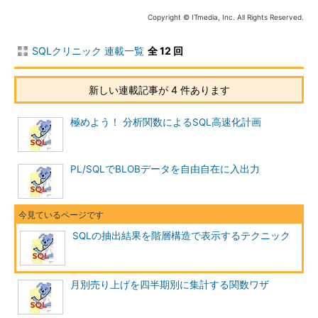
リスト1 EMP表の問い合わせ
Copyright © ITmedia, Inc. All Rights Reserved.
見慣れたEMP表のSELECT結果ですが……、誰が上司で、誰が
部下？！は一目では分かりづらいと思います。そんなときに使え
SQLクリニック 連載一覧
全 12 回
るのが、階層問い合わせです。例えば、上記の見慣れたSQL文と
見慣れた結果を階層問い合わせにすると……。
新しい連載記事が 4 件あります
SQL
>
select
極めよう！ 分析関数によるSQL高速化計画
2
      empno
,
3
      lpad
(
' '
,
2
*(
level
))
||
 ename 
ename
,
PL/SQLでBLOBデータを自由自在に入出力
4
      job
,
5
      hiredate
,
6
      sal
,
7
      comm

8
from
SQLの抽出結果を階層構造で表示するテクニック
9
      emp

10
  start 
with
 ename 
=
'KING'
11
  connect 
by
 prior empno 
=
 mgr
;
     EMPNO ENAME                JOB       
月別売り上げを四半期別に集計する関数ワザ
----------
--------------------
---------