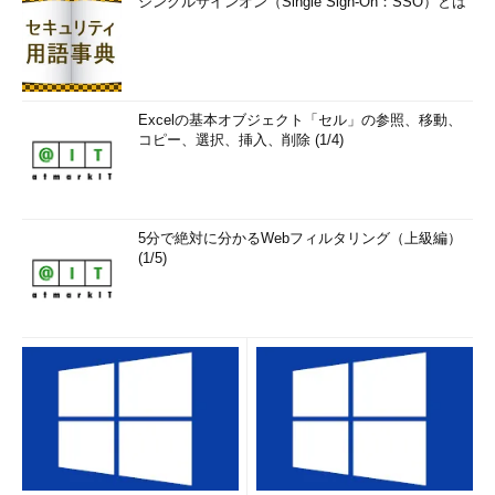
シングルサインオン（Single Sign-On：SSO）とは
次に10行目のstart with句に'KING'を指定してENAME
が'KING'のものを起点（ルート）に、階層化しています。でも、
KINGがルートかどうかなんて、分からない可能性があります。
ならば、ルートの条件をSQL文で抽出してしまえばよいので
Excelの基本オブジェクト「セル」の参照、移動、
す。
コピー、選択、挿入、削除 (1/4)
SQL
>
select
2
      empno
,
3
      lpad
(
' '
,
level
*
2
)
||
 ename 
5分で絶対に分かるWebフィルタリング（上級編）
ename
,
(1/5)
4
      mgr

5
from
6
      emp

7
  start 
with
 ename 
=
(
select
 ename 
from
 emp 
where
 mgr 
is
null
)
8
  connect 
by
 prior empno 
=
 mgr

9
/
     EMPNO ENAME                       
----------
--------------------
---------