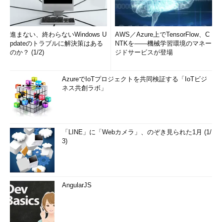
進まない、終わらないWindows U
AWS／Azure上でTensorFlow、C
pdateのトラブルに解決策はある
NTKを――機械学習環境のマネー
のか？ (1/2)
ジドサービスが登場
AzureでIoTプロジェクトを共同検証する「IoTビジ
ネス共創ラボ」
「LINE」に「Webカメラ」、のぞき見られた1月 (1/
3)
AngularJS