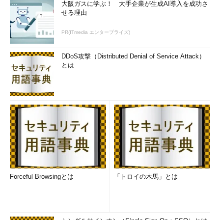
大阪ガスに学ぶ！ 大手企業が生成AI導入を成功さ
この例では、第1引数に指定した文字が5文字目にあり、それま
せる理由
では第3引数に指定した文字で埋められます。lpad関数の第3引
数を指定しないとデフォルトで空白が入ります。
PR(ITmedia エンタープライズ)
リスト2に戻って、EMP表の階層構造で考えます。今回の場
DDoS攻撃（Distributed Denial of Service Attack）
合、
とは
lpad
(
' '
,
2
*(
level
))
としています。第3引数はデフォルトで空白なので
lpad
(
' '
,
2
*(
level
),
' '
)
と同じ結果になります。第2引数は「2*(level)」となっていま
す。
Forceful Browsingとは
「トロイの木馬」とは
このlevelというのは階層レベルです。「階層レベル×2」を指
定することで、階層が1つ下がると2つずつ空白が増えていくこと
になります。