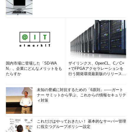
国内市場に登場した「SD-WA
ザイリンクス、OpenCL、C／C+
N」、企業にどんなメリットをも
+でFPGAアクセラレーションを
たらすか
行う開発環境最新版のリリースを
発表
未知の脅威に対抗するための「6原則」――ガート
ナー サミットから学ぶ、これからの情報セキュリテ
ィ対策
これだけはやっておきたい！ 基本的なサーバー管理
に役立つグループポリシー設定