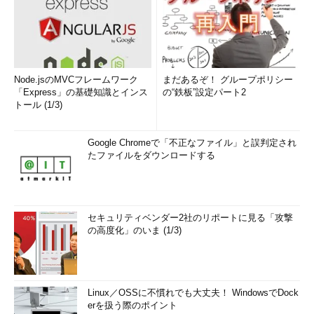
7782
12
行が選択されました。
リスト4 ルートの条件をSQL文で抽出した階層問い合わ
せ
Node.jsのMVCフレームワーク
まだあるぞ！ グループポリシー
リスト4の8行目、条件式「connect by prior empno = mgr」
「Express」の基礎知識とインス
の“鉄板”設定パート2
で、親子関係を指定します。この例では、EMPNOとMGRを関連
トール (1/3)
付けることにより、上司・部下の関係性を指定しています。（
次
ページ
へ続く）
Google Chromeで「不正なファイル」と誤判定され
たファイルをダウンロードする
表の結合で階層問い合わせを使う
セキュリティベンダー2社のリポートに見る「攻撃
の高度化」のいま (1/3)
Linux／OSSに不慣れでも大丈夫！ WindowsでDock
erを扱う際のポイント