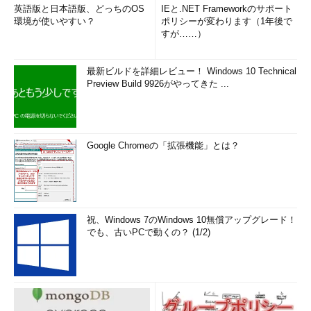
-
英語版と日本語版、どっちのOS
IEと.NET Frameworkのサポート
7839
   KING

環境が使いやすい？
ポリシーが変わります（1年後で
7566
     JONES                  
すが……）
7839
7902
       FORD                 
最新ビルドを詳細レビュー！ Windows 10 Technical
7566
Preview Build 9926がやってきた ...
7369
         SMITH              
7902
7698
     BLAKE                  
7839
7499
       ALLEN                
Google Chromeの「拡張機能」とは？
7698
7521
       WARD                 
7698
7654
       MARTIN               
7698
祝、Windows 7のWindows 10無償アップグレード！
7844
       TURNER               
でも、古いPCで動くの？ (1/2)
7698
7900
       JAMES                
7698
7782
     CLARK                  
7839
7934
       MILLER               