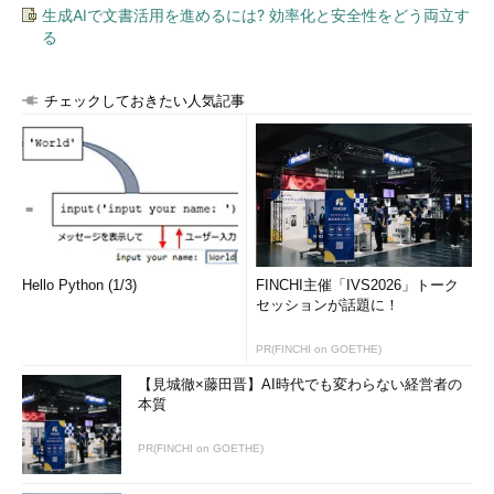
81
-
06
-
09
2450
生成AIで文書活用を進めるには? 効率化と安全性をどう両立す
7934
       MILLER         CLERK     
る
82
-
01
-
23
1300
12
行が選択されました。
リスト2 EMP表の階層問い合わせ
チェックしておきたい人気記事
誰が上司なのかはすぐ分かりますよね。KING社長をルートと
して、JONES、BLAKE、CLARKが各部門のManagerに派生し、
以下それぞれの部署の人員がすぐ分かります。
では、このSQL文をじっくりと見ていきましょう。まず3行目
のlpad関数は、整形に使える関数です。分かりやすい例を出しま
Hello Python (1/3)
FINCHI主催「IVS2026」トーク
しょう。
セッションが話題に！
SQL
>
select
 lpad
(
'+'
,
5
,
'-'
)
||
'abcde'
PR(FINCHI on GOETHE)
from
 dual
;
【見城徹×藤田晋】AI時代でも変わらない経営者の
LPAD
(
'-'
,
5
本質
----------
----+
abcde
PR(FINCHI on GOETHE)
リスト3 lpad関数のサンプル