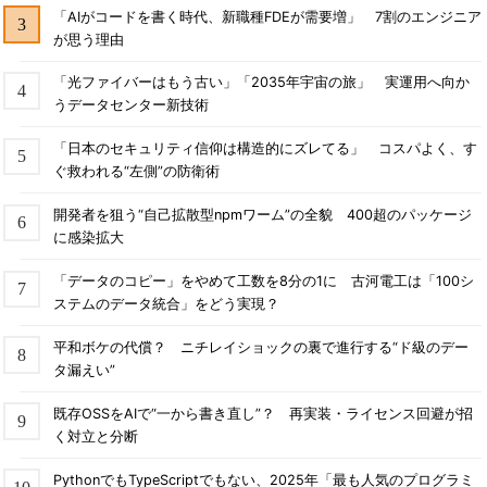
「AIがコードを書く時代、新職種FDEが需要増」 7割のエンジニア
が思う理由
「光ファイバーはもう古い」「2035年宇宙の旅」 実運用へ向か
うデータセンター新技術
「日本のセキュリティ信仰は構造的にズレてる」 コスパよく、す
ぐ救われる“左側”の防衛術
開発者を狙う“自己拡散型npmワーム”の全貌 400超のパッケージ
に感染拡大
「データのコピー」をやめて工数を8分の1に 古河電工は「100シ
ステムのデータ統合」をどう実現？
平和ボケの代償？ ニチレイショックの裏で進行する“ド級のデー
タ漏えい”
既存OSSをAIで“一から書き直し”？ 再実装・ライセンス回避が招
く対立と分断
PythonでもTypeScriptでもない、2025年「最も人気のプログラミ