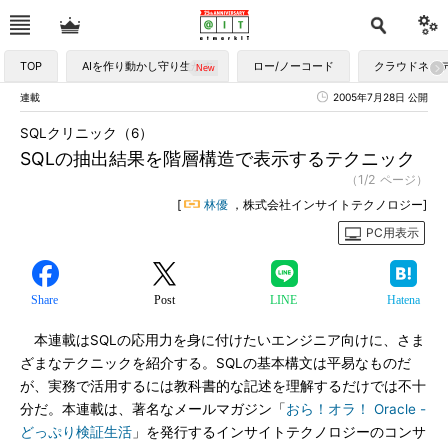
TOP
AIを作り動かし守り生かす
ロー/ノーコード
クラウドネイ
連載
2005年7月28日 公開
SQLクリニック（6）
SQLの抽出結果を階層構造で表示するテクニック
（1/2 ページ）
[
林優
，株式会社インサイトテクノロジー]
PC用表示
Share
Post
LINE
Hatena
本連載はSQLの応用力を身に付けたいエンジニア向けに、さま
ざまなテクニックを紹介する。SQLの基本構文は平易なものだ
が、実務で活用するには教科書的な記述を理解するだけでは不十
分だ。本連載は、著名なメールマガジン「
おら！オラ！ Oracle -
どっぷり検証生活
」を発行するインサイトテクノロジーのコンサ