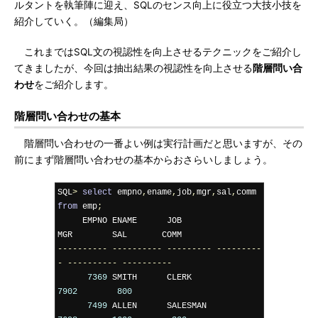
ルタントを執筆陣に迎え、SQLのセンス向上に役立つ大技小技を
紹介していく。（編集局）
これまではSQL文の視認性を向上させるテクニックをご紹介し
てきましたが、今回は抽出結果の視認性を向上させる
階層問い合
わせ
をご紹介します。
階層問い合わせの基本
階層問い合わせの一番よい例は実行計画だと思いますが、その
前にまず階層問い合わせの基本からおさらいしましょう。
SQL
>
select
 empno
,
ename
,
job
,
mgr
,
sal
,
comm 
from
 emp
;
     EMPNO ENAME      JOB              
----------
----------
---------
---------
-
----------
----------
7369
 SMITH      CLERK           
7902
800
7499
 ALLEN      SALESMAN        