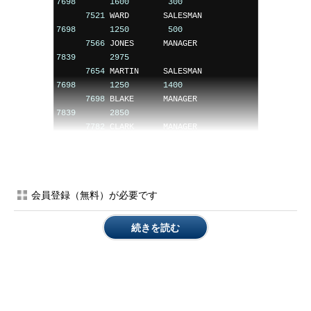
7698
1600
300
7521
 WARD       SALESMAN        
7698
1250
500
7566
 JONES      MANAGER         
7839
2975
7654
 MARTIN     SALESMAN        
7698
1250
1400
7698
 BLAKE      MANAGER         
7839
2850
7782
 CLARK      MANAGER         
7839
2450
7839
 KING       PRESIDENT                  
5000
7844
 TURNER     SALESMAN        
会員登録（無料）が必要です
7698
1500
0
7900
 JAMES      CLERK           
7698
950
続きを読む
7902
 FORD       ANALYST         
7566
3000
7934
 MILLER     CLERK           
7782
1300
12
行が選択されました。