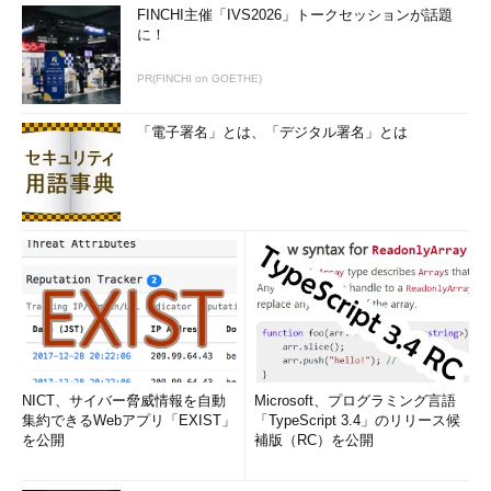
FINCHI主催「IVS2026」トークセッションが話題
ns2
.
iprevolution
.
co
.
jp
.
86400
 IN A 
61.115
.
192.18
に！
ns01
.
itmedia
.
co
.
jp
.
86400
 IN A 
219.127
.
150.1
ns02
.
itmedia
.
co
.
jp
.
86400
 IN A 
219.127
.
150.21
PR(FINCHI on GOETHE)
;;
Query
 time
:
14
;;
 SERVER
:
150.100
.
2.3
#53(150.100.2.3)
;;
 WHEN
:
Thu
Aug
25
00
:
33
:
34
2005
「電子署名」とは、「デジタル署名」とは
;;
 MSG SIZE rcvd
:
157
これでitmedia.co.jpドメインを管理しているDNSサーバがわか
りました。最後に直接管理しているDNSサーバの
ns2.iprevolution.co.jp.（61.115.192.18）にshopping.itmedia.co.jp
のIPアドレスを聞いてみることにします。
shopping.itmedia.co.jpのIPアドレスを直接管理しているDNS
サ
ーバに聞いてみる
参照：
DNS Tips ネームサーバの3つの働きとは
（キャッシュサ
ーバ）
NICT、サイバー脅威情報を自動
Microsoft、プログラミング言語
集約できるWebアプリ「EXIST」
「TypeScript 3.4」のリリース候
を公開
補版（RC）を公開
$ dig 
@
61.115
.
192.18
 A shopping
.
itmedia
.
co
.
jp
.
+
;
<<>>
DiG
9.2
.
2
<<>>
@
61.115
.
192.18
 A 