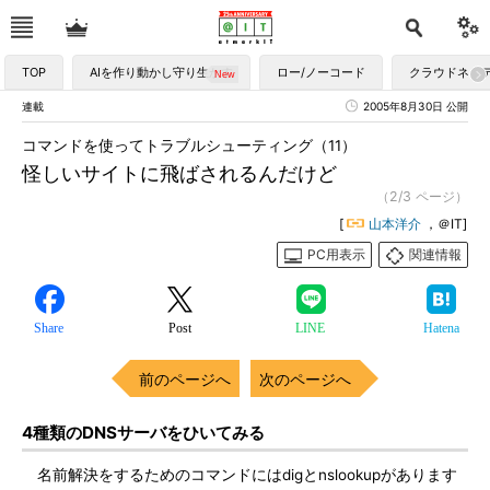
TOP
AIを作り動かし守り生かす
ロー/ノーコード
クラウドネイ
連載
2005年8月30日 公開
コマンドを使ってトラブルシューティング（11）
怪しいサイトに飛ばされるんだけど
（2/3 ページ）
[
山本洋介
，＠IT]
PC用表示
関連情報
Share
Post
LINE
Hatena
前のページへ
次のページへ
4種類のDNSサーバをひいてみる
名前解決をするためのコマンドにはdigとnslookupがあります