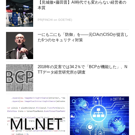
shopping
.
itmedia
.
co
.
jp
.
+
【見城徹×藤田晋】AI時代でも変わらない経営者の
;;
global
 options
:
本質
;;
Got
 answer
:
;;
->>
HEADER
<<-
 opcode
:
 QUERY
,
 status
:
 NOERROR
,
 id
:
62500
PR(FINCHI on GOETHE)
;;
 flags
:
 qr aa ra
;
 QUERY
:
1
,
 ANSWER
:
1
,
 AUTHORITY
:
3
,
ADDITIONAL
:
3
一にも二にも「防御」を――元CIAのCISOが提言し
;;
 QUESTION SECTION
:
た6つのセキュリティ対策
;
shopping
.
itmedia
.
co
.
jp
.
;;
 ANSWER SECTION
:
shopping
.
itmedia
.
co
.
jp
.
3600
 IN A 
210.81
.
222.12
;;
 AUTHORITY SECTION
:
itmedia
.
co
.
jp
.
2018年の災害では34.2％で「BCPが機能した」、N
3600
 IN NS ns2
.
iprevolution
.
co
.
jp
.
TTデータ経営研究所が調査
itmedia
.
co
.
jp
.
3600
 IN NS ns01
.
itmedia
.
co
.
jp
.
itmedia
.
co
.
jp
.
3600
 IN NS ns02
.
itmedia
.
co
.
jp
.
;;
 ADDITIONAL SECTION
:
ns2
.
iprevolution
.
co
.
jp
.
3600
 IN A 
61.115
.
192.18
ns01
.
itmedia
.
co
.
jp
.
3600
 IN A 
219.127
.
150.1
ns02
.
itmedia
.
co
.
jp
.
3600
 IN A 
219.127
.
150.21
;;
Query
 time
:
7
;;
 SERVER
:
61.115
.
192.18
#53(61.115.192.18)
;;
 WHEN
:
Thu
Aug
25
00
:
36
:
33
2005
;;
 MSG SIZE rcvd
:
173