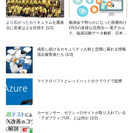
より広がったカリキュラムを通過
勉強会で明らかになった医療向け
点に若者は上を目指す (1/2)
OSSの多様な活用法──電子カル
テ、臨床試験データ解析、日本語
医学用語プラットフォーム、画...
成長し続けるセキュリティ人材と悲嘆に暮れる情報
流出被害者たち (1/3)
マイクロソフトとレッドハットがクラウドで提携
カーセンサー、ゼクシィのサイトが取り入れている
「アダプティブUX」とは何か (1/2)