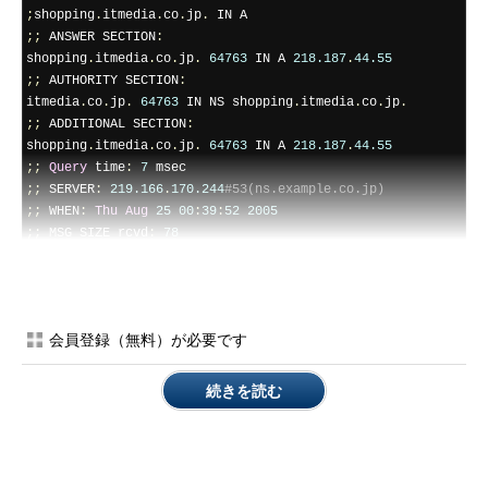
;
shopping
.
itmedia
.
co
.
jp
.
;;
 ANSWER SECTION
:
shopping
.
itmedia
.
co
.
jp
.
64763
 IN A 
218.187
.
44.55
;;
 AUTHORITY SECTION
:
itmedia
.
co
.
jp
.
64763
 IN NS shopping
.
itmedia
.
co
.
jp
.
;;
 ADDITIONAL SECTION
:
shopping
.
itmedia
.
co
.
jp
.
64763
 IN A 
218.187
.
44.55
;;
Query
 time
:
7
;;
 SERVER
:
219.166
.
170.244
#53(ns.example.co.jp)
;;
 WHEN
:
Thu
Aug
25
00
:
39
:
52
2005
;;
 MSG SIZE rcvd
:
78
shopping.itmedia.co.jpのIPアドレスは218.187.44.55か。
次に別のDNSサーバから同じサイトのIPアドレスを引いてみま
会員登録（無料）が必要です
す。とはいえ相手サイトのNSレコードに書かれているのは偽の
IPアドレスを返すDNSかもしれないので、ルートネームサーバか
続きを読む
ら順に引いていくことにします
※
。
※
ルートサーバは
http://www.internic.net/zones/nam