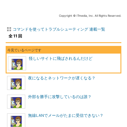
ed.root
にリストが載っています。ち
なみにM.ROOT-SERVERS.NETが日
Copyright © ITmedia, Inc. All Rights Reserved.
本にあるルートネームサーバです。
コマンドを使ってトラブルシューティング 連載一覧
ルートネームサーバからshopping.itmedia.co.jpのIPアドレスを
全 11 回
引いてみる
参照：
DNS Tips ネームサーバの3つの働きとは
（jpドメインの名
前サーバ）
怪しいサイトに飛ばされるんだけど
$ dig 
@
202.12
.
27.33
 A shopping
.
itmedia
.
co
.
jp
.
+
;
<<>>
DiG
9.2
.
2
<<>>
@
202.12
.
27.33
 A 
shopping
.
itmedia
.
co
.
jp
.
+
夜になるとネットワークが遅くなる？
;;
global
 options
:
;;
Got
 answer
:
;;
->>
HEADER
<<-
 opcode
:
 QUERY
,
 status
:
 NOERROR
,
 id
:
52989
外部を勝手に攻撃しているのは誰？
;;
 flags
:
 qr
;
 QUERY
:
1
,
 ANSWER
:
0
,
 AUTHORITY
:
5
,
ADDITIONAL
:
9
;;
 QUESTION SECTION
:
無線LANでメールがたまに受信できない？
;
shopping
.
itmedia
.
co
.
jp
.
;;
 AUTHORITY SECTION
: