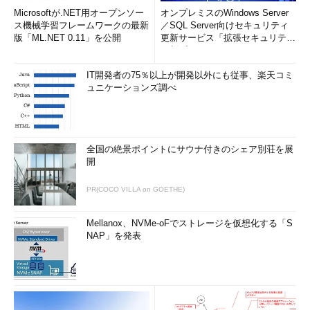
やはりIPアドレスが違います。
Microsoftが.NET用オープンソー
オンプレミスのWindows Server
ス機械学習フレームワークの最新
／SQL Server向けセキュリティ
版「ML.NET 0.11」を公開
更新サービス「拡張セキュリティ
どうやら律子さんの管理する社内DNSサーバがフィッシングサ
更新プログ...
イトから偽のレコードを受け取ってしまっていたようです。そし
て、偽のレコードをキャッシュしてしまった社内DNSサーバが、
IT開発者の75％以上が開発以外にも従事、楽天コミ
ュニケーションズ調べ
社内のユーザーに偽のIPアドレスを配布して、ユーザーがフィッ
シングサイトにアクセスするような仕組みになっていたのでし
た。
全国の絶景ポイントにサウナ付きのシェア別荘を展
律子さんはすぐにDNSサーバを再起動させてサーバのキャッシ
開
ュをクリアして、もう1度名前解決を行ってみると、正常なIPア
ドレスであることが確認できました。
PR(COCO VILLA on GOETHE)
これで解決、と意気揚々と陽一さんのマシンに行って、「ほら
Mellanox、NVMe-oFでストレージを仮想化する「S
大丈夫でしょ」ともう1度ショッピングサイトにアクセスしてみ
NAP」を発表
ましたが、フィッシングサイトが表示されてしまいます。
律子
「え？？」
陽一さんの視線も冷たく感じます。