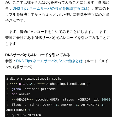
が、ここでは律子さんはdigを使ってみることにします（参照記
事：
DNS Tips ネームサーバの設定を確認するには
）。前回のト
ラブルを解決してからちょっとLinux使いに興味を持ち始めた律
子さんです。
まず、普通にAレコードを引いてみることにします。 まず、
普通に会社にあるDNSサーバからAレコードを引いてみることに
します。
DNSサーバからAレコードを引いてみる
参照：
DNS Tips ネームサーバの3つの働きとは
（ルートドメイ
ンの名前サーバ）
$ dig A shopping
.
itmedia
.
co
.
jp
.
;
<<>>
DiG
9.2
.
2
<<>>
 A shopping
.
itmedia
.
co
.
;;
global
 options
:
;;
Got
 answer
:
;;
->>
HEADER
<<-
 opcode
:
 QUERY
,
 status
:
 NOERROR
,
 id
:
34960
;;
 flags
:
 qr rd ra
;
 QUERY
:
1
,
 ANSWER
:
1
,
 AUTHORITY
:
1
,
ADDITIONAL
:
1
;;
 QUESTION SECTION
: