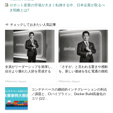
ことにします。
ロボット産業の市場が大きく転換する中、日本企業が取るべ
き戦略とは?
itmedia.co.jpドメインを管理しているDNSサーバをF.DNS.jp.に
聞いてみる
参照：
DNS Tips ネームサーバの3つの働きとは
（example.jpゾー
チェックしておきたい人気記事
ンの名前サーバ）
$ dig 
@
150.100
.
2.3
 A shopping
.
itmedia
.
co
.
jp
.
+
;
<<>>
DiG
9.2
.
2
<<>>
@
150.100
.
2.3
 A 
shopping
.
itmedia
.
co
.
jp
.
+
;;
global
 options
:
;;
Got
 answer
:
全員がリーダーシップを発揮し、
「さすが」と言われる驚きや感動
;;
->>
HEADER
<<-
 opcode
:
 QUERY
,
 status
:
 NOERROR
,
 id
:
20365
自分より優れた人財を育成する
を。新しい価値を生む電通の挑戦
;;
 flags
:
 qr
;
 QUERY
:
1
,
 ANSWER
:
0
,
 AUTHORITY
:
3
,
ADDITIONAL
:
3
PR(dentsu Japan)
PR(dentsu Japan)
;;
 QUESTION SECTION
:
;
shopping
.
itmedia
.
co
.
jp
.
コンテナベースの継続的インテグレーションの利点
;;
 AUTHORITY SECTION
:
／課題と、CIパイプライン、Docker Build高速化の
itmedia
.
co
.
jp
.
86400
 IN NS ns2
.
iprevolution
.
co
.
jp
.
コツ (1/2...
itmedia
.
co
.
jp
.
86400
 IN NS ns01
.
itmedia
.
co
.
jp
.
itmedia
.
co
.
jp
.
86400
 IN NS ns02
.
itmedia
.
co
.
jp
.
;;
 ADDITIONAL SECTION
: