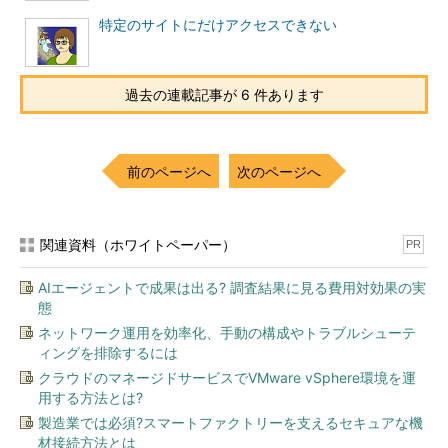
jp
.
172800
 IN NS F
.
DNS
.
jp
.
jp
.
172800
 IN NS D
特定のサイトにだけアクセスできない
.
DNS
.
jp
.
jp
.
172800
 IN NS E
.
DNS
.
jp
.
jp
.
172800
 IN NS A
.
DNS
.
jp
.
jp
.
172800
 IN NS B
.
DNS
.
jp
.
過去の連載記事が 6 件あります
;;
 ADDITIONAL SECTION
:
F
.
DNS
.
jp
.
172800
 IN A 
150.100
.
2.3
D
.
DNS
.
jp
.
172800
 IN A 
210.138
.
175.244
E
.
DNS
.
jp
.
172800
 IN A 
192.50
.
43.53
前のページへ
次のページへ
A
.
DNS
.
jp
.
172800
 IN A 
203.119
.
1.1
B
.
DNS
.
jp
.
172800
 IN A 
202.12
.
30.131
F
.
DNS
.
jp
.
172800
 IN AAAA 
2001
:
2f8
:
0
:
100
::
153
関連資料（ホワイトペーパー）
D
.
DNS
.
jp
.
172800
 IN AAAA 
2001
:
240
::
53
PR
E
.
DNS
.
jp
.
172800
 IN AAAA 
2001
:
200
:
0
:
1
::
4
A
.
DNS
.
jp
.
172800
 IN AAAA 
2001
:
dc4
::
1
AIエージェントで成果は出る? 調査結果に見る費用対効果の実
;;
Query
 time
:
7
態
;;
 SERVER
:
202.12
.
27.33
#53(202.12.27.33)
ネットワーク運用を効率化、手動の構成やトラブルシューテ
;;
 WHEN
:
Thu
Aug
25
00
:
29
:
34
2005
ィングを排除するには
;;
 MSG SIZE rcvd
:
316
クラウドのマネージドサービスでVMware vSphere環境を運
用する方法とは?
jpドメインに関する情報を管理しているDNSサーバがわかった
製造業では必須?スマートファクトリーを支えるセキュアな機
ので、次に一番上にあるF.DNS.jp.（150.100.2.3）に聞いてみる
材接続方法とは