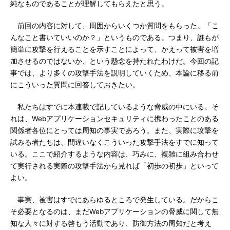
純なものであることが理解してもらえたと思う。
前回の内容に対して、周囲からいくつか質問をもらった。「こ
んなこと書いていいのか？」というものである。つまり、誰もが
簡単に攻撃を行えることを示すことによって、かえって被害を増
加させるのではないか、という懸念を持たれたわけだ。今回の記
事では、より多くの攻撃手法を説明していくため、本論に移る前
にこういった質問に回答しておきたい。
私たちはすでに本連載で記しているような脅威の中にいる。そ
れは、Webアプリケーションセキュリティに携わったことのある
関係者各位にとっては周知の事実であろう。また、実際に攻撃を
試みる者たちは、間違いなくこういった攻撃手法をすでに知って
いる。ここで紹介するような内容は、巧みに、複雑に組み合わせ
て実行される実際の攻撃手法から見れば「初歩の初歩」といって
よい。
事実、被害はすでにあらゆるところで発生している。だからこ
そ必要となるのは、まだWebアプリケーションの脅威に関して無
知な人々に対する啓もう活動であり、防御方法の周知だと考え