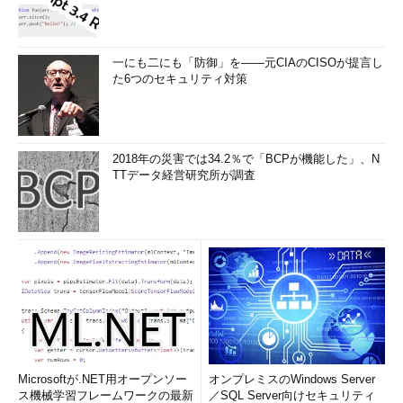
ならなければならない。外部への情報露出が、パラメータタンパ
リング発生の契機となる。
アプリケーションの仕組み自体を変えることが可能であれば、
一にも二にも「防御」を――元CIAのCISOが提言し
た6つのセキュリティ対策
POSTメソッドを使用することや、情報をCookieに埋め込むこと
により、クエリストリングによる情報露出を防ぐ方法がある。し
かしながら、利便性からクエリストリングは広く使用されてい
る。アプリケーションの設計を変えることができず、WAF（Web
2018年の災害では34.2％で「BCPが機能した」、N
アプリケーションファイアウォール）のような外付けの製品で防
TTデータ経営研究所が調査
御を行う場合、以下の方法を取る。
前のページで受け渡したパラメータ値と
の比較検証を行う
ユーザーセッションの挙動を監視し、挙
動と矛盾するクエリストリング送信を許
さない
WAFを使用した防御については、次回以降で説明する予定だ。
ここでは、パラメータタンパリングの攻撃手法とクエリストリン
Microsoftが.NET用オープンソー
オンプレミスのWindows Server
グの危険性について理解してほしい。
ス機械学習フレームワークの最新
／SQL Server向けセキュリティ