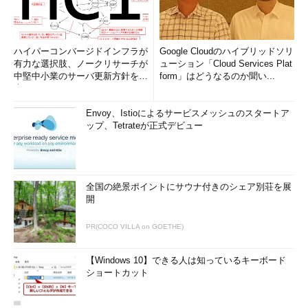
ハイパーコンバージドインフラが
Google Cloudのハイブリッドソリ
有力な選択肢、ノークリサーチが
ューション「Cloud Services Plat
中堅中小業のサーバ更新方針を調
form」はどうなるのか聞い...
査
Envoy、Istioによるサービスメッシュのスタートア
ップ、Tetrateが正式デビュー
全国の絶景ポイントにサウナ付きのシェア別荘を展
開
PR(COCO VILLA on GOETHE)
【Windows 10】できる人は知っているキーボード
ショートカット