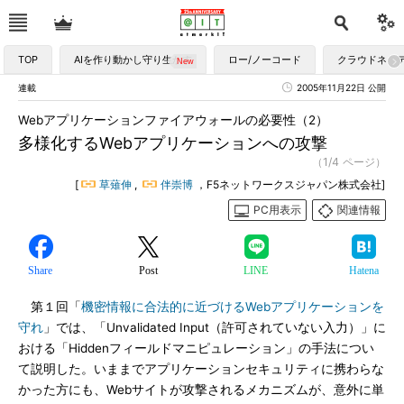
TOP
AIを作り動かし守り生かす
ロー/ノーコード
クラウドネイ
連載
2005年11月22日 公開
Webアプリケーションファイアウォールの必要性（2）
多様化するWebアプリケーションへの攻撃
（1/4 ページ）
[
草薙伸
,
伴崇博
，F5ネットワークスジャパン株式会社]
PC用表示
関連情報
Share
Post
LINE
Hatena
第１回「
機密情報に合法的に近づけるWebアプリケーションを
守れ
」では、「Unvalidated Input（許可されていない入力）」に
おける「Hiddenフィールドマニピュレーション」の手法につい
て説明した。いままでアプリケーションセキュリティに携わらな
かった方にも、Webサイトが攻撃されるメカニズムが、意外に単