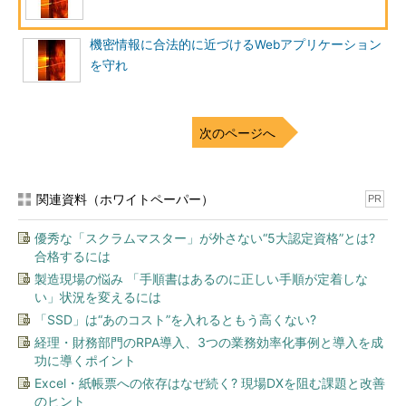
以下のパラメータタンパリングの例を見てもらいたい。
機密情報に合法的に近づけるWebアプリケーション
を守れ
次のページへ
関連資料（ホワイトペーパー）
PR
図1 クエリストリングの末尾1桁を改ざんした例
優秀な「スクラムマスター」が外さない“5大認定資格”とは?
この例では、「userid=-20298745283」がクエリストリング
合格するには
にあたる。クエリストリングはURL内に含まれているため、誰で
製造現場の悩み 「手順書はあるのに正しい手順が定着しな
も見ることができる。従って、ユーザーのちょっとした出来心や
い」状況を変えるには
いたずら（例えば「この数字の最後を1つだけずらせばどうなる
「SSD」は“あのコスト”を入れるともう高くない?
かなー？」）によって、脆弱性が露見することも多い。
経理・財務部門のRPA導入、3つの業務効率化事例と導入を成
功に導くポイント
この例であれば、誰が見ても明らかなように、「userid」のパ
Excel・紙帳票への依存はなぜ続く? 現場DXを阻む課題と改善
ラメータがユーザー管理に使用されており、数字を変えればほか
のヒント