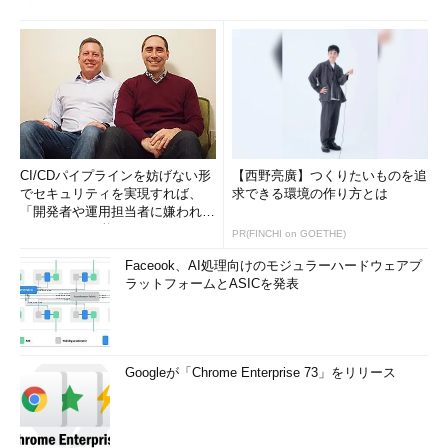
CI/CDパイプラインを妨げない形
【西野亮廣】つくりたいものを追
でセキュリティを実現すれば、
求できる環境の作り方とは
「開発者や運用担当者に嫌われな
いWAF」は可能か
PR(FINCHI on GOETHE)
Faceook、AI処理向けのモジュラーハードウェアプ
ラットフォームとASICを発表
Googleが「Chrome Enterprise 73」をリリース