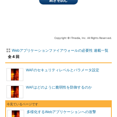
続きを読む
ワークスジャパン株式会社およびア
イティメディア株式会社は一切責任
を負いかねます。ご了承ください。
パラメータタンパリング（Parameter Tampering）
今回、最初に取り上げるのは、Hiddenフィールドマニピュレ
Copyright © ITmedia, Inc. All Rights Reserved.
ーションと同じくパラメータの検証を十分に行わないことによっ
て発生する「パラメータタンパリング」である。タンパリングと
Webアプリケーションファイアウォールの必要性 連載一覧
は“いたずらする”“勝手に変える”という意味だ。前回紹介した
全 4 回
HiddenフィールドマニピュレーションもHidden属性で送られた
パラメータ値を変更してしまうものであったが、こちらはURL内
WAFのセキュリティレベルとパラメータ設定
に埋め込まれたパラメータ値を改ざんする場合に使用される言葉
である。
WAFはどのように脆弱性を防御するのか
GETメソッドを使用した場合、パラメータはURL内のクエリス
トリング（URLの「?」以降の部分）に埋め込まれる。クエリス
トリングはHTMLページ間で簡単にパラメータを受け渡しできる
ものとして、よく使用されるものだ。このクエリストリングに重
多様化するWebアプリケーションへの攻撃
要な情報を無防備に埋め込んでしまうことで脆弱性は発生する。