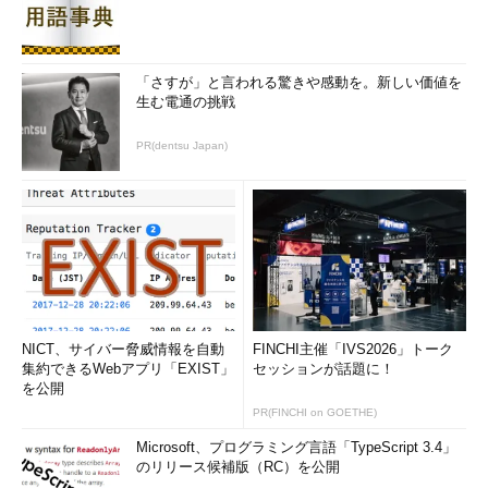
歴」を使用すれば、そのPCを使用するユ
ーザーの専用ページ内に認証なしでたど
り着ける
「さすが」と言われる驚きや感動を。新しい価値を
リファラ（Referer）
生む電通の挑戦
Webブラウザが送るHTTPヘッダ内のリ
ファラには、Webブラウザがリンクをク
PR(dentsu Japan)
リックしたとき、それまで表示していた
URLの情報が含まれている。つまり、次
に表示するWebサーバに、それまで見て
いたサイトのURLが知らぬうちに送られ
ており、そこにはuseridが含まれている
プロキシやファイアウォール
Webブラウザと先方のサーバの経路上に
あるプロキシサーバやファイアウォール
NICT、サイバー脅威情報を自動
FINCHI主催「IVS2026」トーク
などのログにクエリストリングが残って
集約できるWebアプリ「EXIST」
セッションが話題に！
を公開
しまう
PR(FINCHI on GOETHE)
このようにクエリストリングは極めて外部に露出しやすいもの
Microsoft、プログラミング言語「TypeScript 3.4」
であり、クエリストリングにおける機密情報の受け渡しは慎重に
のリリース候補版（RC）を公開