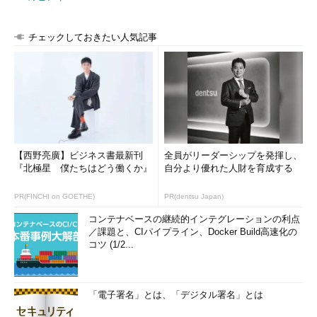
のユーザーになりすませるのではないかと想定できるのだ。この
クエリストリング内の情報を任意に書き換え、Webサイト管理者
にとって想定外の結果を引き起こすのが、パラメータタンパリン
チェックしておきたい人気記事
グである。
パラメータタンパリングに併せて、クエリストリングに関する
危険性についても触れておきたい。この例におけるパラメータ
が、ユーザー認証が行われた後、ユーザーが送信するURLのクエ
リストリングに付与されており、何度ログオンし直しても同じ値
であった場合、ほぼ間違いなく固定のユーザーIDとして使用され
【西野亮廣】ビジネス書最新刊
全員がリーダーシップを発揮し、
ている。こういう場合、通常Webアプリケーションは、ログオン
『北極星 僕たちはどう働くか』
自分より優れた人財を育成する
ごとに動的に生成されるセッションCookieを併用した設計となっ
ている。
PR(FINCHI on GOETHE)
PR(dentsu Japan)
コンテナベースの継続的インテグレーションの利点
このとき、攻撃者はセッションCookie生成のメカニズムを知ろ
／課題と、CIパイプライン、Docker Build高速化の
うとするだろう。もっとも、クエリストリングに重要な情報を入
コツ (1/2...
れてしまうこと自体、以下の危険性が指摘できる。
Webブラウザのキャッシュ
「電子署名」とは、「デジタル署名」とは
Webブラウザの「戻るボタン」や「履