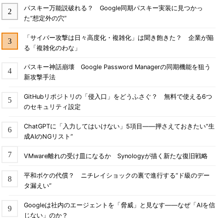
パスキー万能説破れる？ Google同期パスキー実装に見つかっ
た“想定外の穴”
「サイバー攻撃は日々高度化・複雑化」は聞き飽きた？ 企業が陥
る「複雑化のわな」
パスキー神話崩壊 Google Password Managerの同期機能を狙う
新攻撃手法
GitHubリポジトリの「侵入口」をどうふさぐ？ 無料で使える6つ
のセキュリティ設定
ChatGPTに「入力してはいけない」5項目――押さえておきたい“生
成AIのNGリスト”
VMware離れの受け皿になるか Synologyが描く新たな復旧戦略
平和ボケの代償？ ニチレイショックの裏で進行する“ド級のデー
タ漏えい”
Googleは社内のエージェントを「脅威」と見なす――なぜ「AIを信
じない」のか？