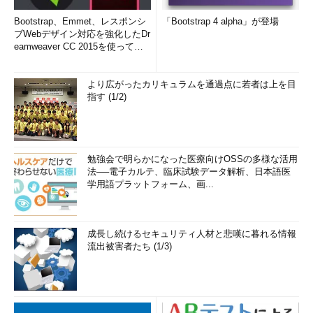
Bootstrap、Emmet、レスポンシ
「Bootstrap 4 alpha」が登場
ブWebデザイン対応を強化したDr
eamweaver CC 2015を使って
み...
より広がったカリキュラムを通過点に若者は上を目
指す (1/2)
勉強会で明らかになった医療向けOSSの多様な活用
法──電子カルテ、臨床試験データ解析、日本語医
学用語プラットフォーム、画...
成長し続けるセキュリティ人材と悲嘆に暮れる情報
流出被害者たち (1/3)