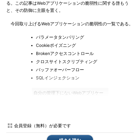
る。この記事はWebアプリケーションの脆弱性に関する啓もう
と、その防御に主眼を置く。
今回取り上げるWebアプリケーションの脆弱性の一覧である。
パラメータタンパリング
Cookieポイズニング
Brokenアクセスコントロール
クロスサイトスクリプティング
バッファオーバーフロー
SQLインジェクション
自分の管理下にないWebアプリケー
ションに対して検査パターンを入力
してはいけません。不正アクセス禁
止法に抵触する恐れがあります。
会員登録（無料）が必要です
本稿を利用した行為による問題に関
しましては、筆者ならびにF5ネット