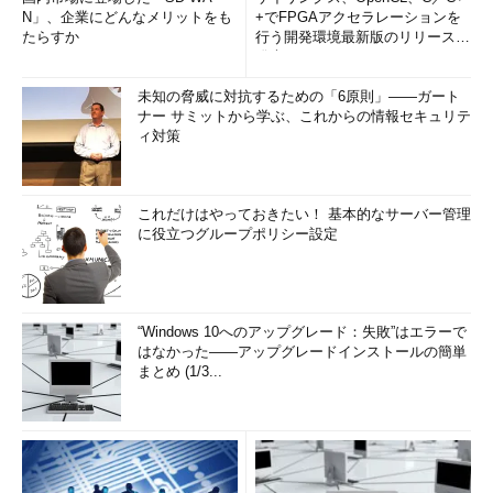
N」、企業にどんなメリットをも
+でFPGAアクセラレーションを
たらすか
行う開発環境最新版のリリースを
発表
未知の脅威に対抗するための「6原則」――ガート
ナー サミットから学ぶ、これからの情報セキュリテ
ィ対策
これだけはやっておきたい！ 基本的なサーバー管理
に役立つグループポリシー設定
“Windows 10へのアップグレード：失敗”はエラーで
はなかった――アップグレードインストールの簡単
まとめ (1/3...