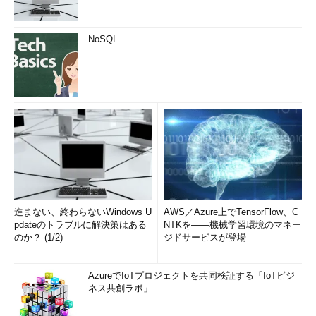
NoSQL
進まない、終わらないWindows U
AWS／Azure上でTensorFlow、C
pdateのトラブルに解決策はある
NTKを――機械学習環境のマネー
のか？ (1/2)
ジドサービスが登場
AzureでIoTプロジェクトを共同検証する「IoTビジ
ネス共創ラボ」