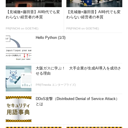
【見城徹×藤田晋】AI時代でも変
【見城徹×藤田晋】AI時代でも変
わらない経営者の本質
わらない経営者の本質
PR(FINCHI on GOETHE)
PR(FINCHI on GOETHE)
Hello Python (1/3)
大阪ガスに学ぶ！ 大手企業が生成AI導入を成功さ
せる理由
PR(ITmedia エンタープライズ)
DDoS攻撃（Distributed Denial of Service Attack）
とは