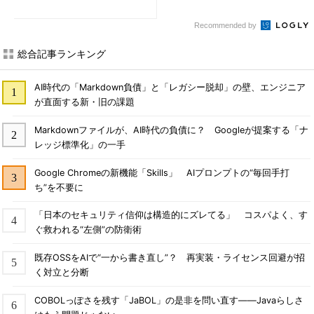
Recommended by
総合記事ランキング
AI時代の「Markdown負債」と「レガシー脱却」の壁、エンジニア
が直面する新・旧の課題
Markdownファイルが、AI時代の負債に？ Googleが提案する「ナ
レッジ標準化」の一手
Google Chromeの新機能「Skills」 AIプロンプトの“毎回手打
ち”を不要に
「日本のセキュリティ信仰は構造的にズレてる」 コスパよく、す
ぐ救われる“左側”の防衛術
既存OSSをAIで“一から書き直し”？ 再実装・ライセンス回避が招
く対立と分断
COBOLっぽさを残す「JaBOL」の是非を問い直す――Javaらしさ