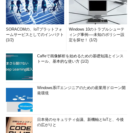
SORACOMの、IoTプラットフォ
Windows 10のトラブルシューテ
ームサービスとしてのインパクト
ィング事例──未知のポリシー設
(1/2)
定を探せ！ (1/2)
Caffeで画像解析を始めるための基礎知識とインス
トール、基本的な使い方 (1/2)
Windows系ITエンジニアのための産業用ドローン開
発環境
日本発のセキュリティ会議、新機軸とIoTと、今後
の広がりと