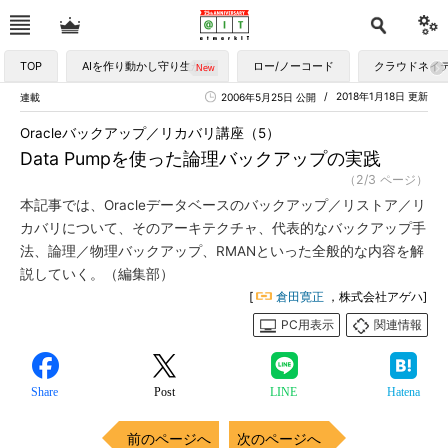
TOP
AIを作り動かし守り生かす
ロー/ノーコード
クラウドネイ
2018年1月18日 更新
連載
2006年5月25日 公開
Oracleバックアップ／リカバリ講座（5）
Data Pumpを使った論理バックアップの実践
（2/3 ページ）
本記事では、Oracleデータベースのバックアップ／リストア／リ
カバリについて、そのアーキテクチャ、代表的なバックアップ手
法、論理／物理バックアップ、RMANといった全般的な内容を解
説していく。（編集部）
[
倉田寛正
，株式会社アゲハ]
PC用表示
関連情報
Share
Post
LINE
Hatena
前のページへ
次のページへ