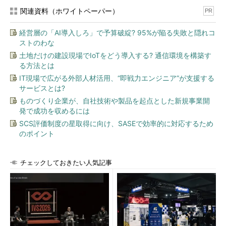
関連資料（ホワイトペーパー）
PR
経営層の「AI導入しろ」で予算破綻? 95%が陥る失敗と隠れコ
ストのわな
土地だけの建設現場でIoTをどう導入する? 通信環境を構築す
る方法とは
IT現場で広がる外部人材活用、“即戦力エンジニア”が支援する
サービスとは?
ものづくり企業が、自社技術や製品を起点とした新規事業開
発で成功を収めるには
SCS評価制度の星取得に向け、SASEで効率的に対応するため
のポイント
チェックしておきたい人気記事