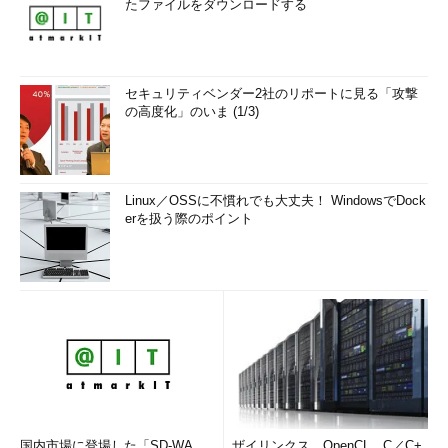
たファイルをダウンロードする
セキュリティベンダー2社のリポートに見る「攻撃
の高度化」のいま (1/3)
Linux／OSSに不慣れでも大丈夫！ WindowsでDock
erを扱う際のポイント
国内市場に登場した「SD-WA
ザイリンクス、OpenCL、C／C+