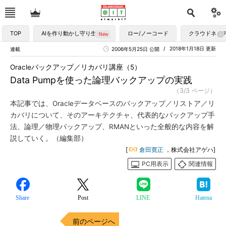
TOP
AIを作り動かし守り生かす
ロー/ノーコード
クラウドネイ
2018年1月18日 更新
連載
2006年5月25日 公開
Oracleバックアップ／リカバリ講座（5）
Data Pumpを使った論理バックアップの実践
（3/3 ページ）
本記事では、Oracleデータベースのバックアップ／リストア／リ
カバリについて、そのアーキテクチャ、代表的なバックアップ手
法、論理／物理バックアップ、RMANといった全般的な内容を解
説していく。（編集部）
[
倉田寛正
，株式会社アゲハ]
PC用表示
関連情報
Share
Post
LINE
Hatena
前のページへ