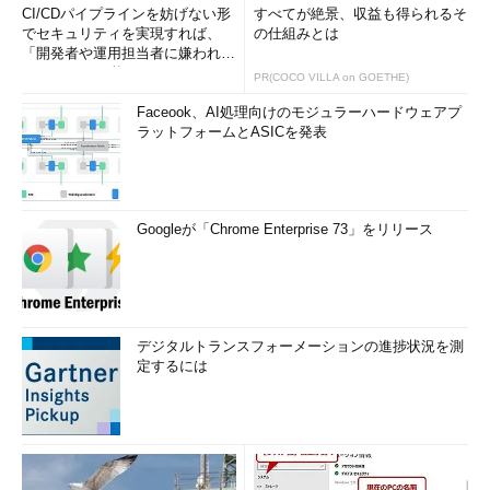
CI/CDパイプラインを妨げない形
すべてが絶景、収益も得られるそ
でセキュリティを実現すれば、
の仕組みとは
「開発者や運用担当者に嫌われな
いWAF」は可能か
PR(COCO VILLA on GOETHE)
Faceook、AI処理向けのモジュラーハードウェアプ
ラットフォームとASICを発表
Googleが「Chrome Enterprise 73」をリリース
デジタルトランスフォーメーションの進捗状況を測
定するには