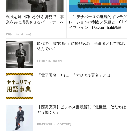
現状を疑い問いかける姿勢で、事
コンテナベースの継続的インテグ
業を共に成長させるパートナーへ
レーションの利点／課題と、CIパ
イプライン、Docker Build高速化
のコツ (1/2...
PR(dentsu Japan)
時代の「最"現場"」に飛び込み、当事者として踏み
込んでいく
PR(dentsu Japan)
「電子署名」とは、「デジタル署名」とは
【西野亮廣】ビジネス書最新刊『北極星 僕たちは
どう働くか』
PR(FINCHI on GOETHE)