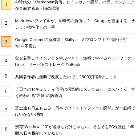
AI時代の「Markdown負債」と「レガシー脱却」の壁、エンジニア
が直面する新・旧の課題
Markdownファイルが、AI時代の負債に？ Googleが提案する「ナ
レッジ標準化」の一手
Google Chromeの新機能「Skills」 AIプロンプトの“毎回手打
ち”を不要に
なぜ若手こそインフラを学ぶべき？ 無料で学べるネットワーク、
Linux、サーバ＆ストレージのeBook
共同著作者に無断で改変したので、2800万円請求します
「日本のセキュリティ信仰は構造的にズレてる」 コスパよく、す
ぐ救われる“左側”の防衛術
富士通も日立も去る、日本での「メインフレーム脱却」が一筋縄で
はいかない理由
残存“Windows 10”が危険なだけじゃない、そもそもPC保護は「年
間76日も機能していない」