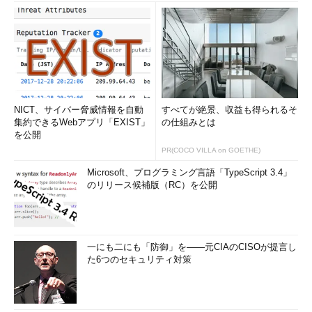
NICT、サイバー脅威情報を自動
すべてが絶景、収益も得られるそ
集約できるWebアプリ「EXIST」
の仕組みとは
を公開
PR(COCO VILLA on GOETHE)
Microsoft、プログラミング言語「TypeScript 3.4」
のリリース候補版（RC）を公開
一にも二にも「防御」を――元CIAのCISOが提言し
た6つのセキュリティ対策