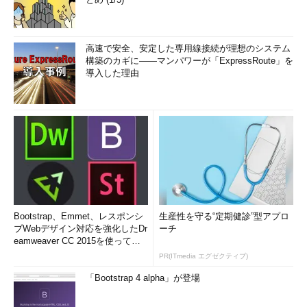
高速で安全、安定した専用線接続が理想のシステム
構築のカギに――マンパワーが「ExpressRoute」を
導入した理由
Bootstrap、Emmet、レスポンシ
生産性を守る“定期健診”型アプロ
ブWebデザイン対応を強化したDr
ーチ
eamweaver CC 2015を使って
み...
PR(ITmedia エグゼクティブ)
「Bootstrap 4 alpha」が登場