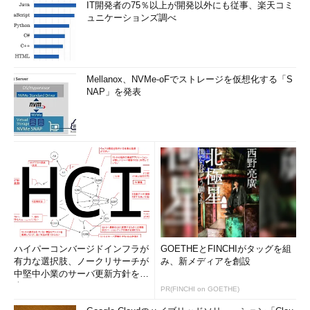
IT開発者の75％以上が開発以外にも従事、楽天コミ
ュニケーションズ調べ
Mellanox、NVMe-oFでストレージを仮想化する「S
NAP」を発表
ハイパーコンバージドインフラが
GOETHEとFINCHIがタッグを組
有力な選択肢、ノークリサーチが
み、新メディアを創設
中堅中小業のサーバ更新方針を調
査
PR(FINCHI on GOETHE)