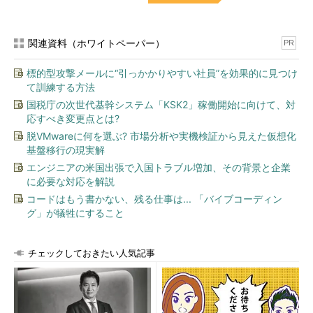
関連資料（ホワイトペーパー）
PR
標的型攻撃メールに“引っかかりやすい社員”を効果的に見つけ
て訓練する方法
国税庁の次世代基幹システム「KSK2」稼働開始に向けて、対
応すべき変更点とは?
脱VMwareに何を選ぶ? 市場分析や実機検証から見えた仮想化
基盤移行の現実解
エンジニアの米国出張で入国トラブル増加、その背景と企業
に必要な対応を解説
コードはもう書かない、残る仕事は... 「バイブコーディン
グ」が犠牲にすること
チェックしておきたい人気記事