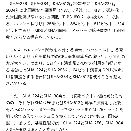
SHA-256、SHA-384、SHA-512は2002年に、SHA-224は
2004年に米国家安全保障局（NSA）が設計し、NISTが規格化し
た米国政府標準ハッシュ関数（FIPS 180-2
）であ
［参考文献2］
る。ハッシュ長は順に256ビット、384ビット、512ビット、224
ビットであり、MD5／SHA-1同様、メッセージ拡張関数と圧縮関
数とからなる構造をしている。
この4つのハッシュ関数を区分する場合、ハッシュ長による違
いというよりも利用環境でのCPU基本演算系の違いという側面の
方が大きい。つまり、32ビット演算系CPUでの利用を前提とす
る場合にはSHA-224とSHA-256を、64ビット演算系CPUでの利
用を前提とする場合にはSHA-384とSHA-512を使うことが想定
されている。
また、SHA-224とSHA-384は、（初期ベクトル値は異なるも
のの）それぞれSHA-256またはSHA-512と同様の演算をした後、
それらのハッシュ値の一部（下位32ビットまたは128ビット）を
切り捨てる形でハッシュ長を短くしているだけである（図1参
照）。従って、処理性能では、SHA-224とSHA-256、SHA-384
とSHA-512はほとんど変わらない。