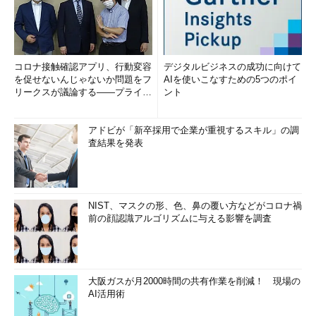
コロナ接触確認アプリ、行動変容
デジタルビジネスの成功に向けて
を促せないんじゃないか問題をフ
AIを使いこなすための5つのポイ
リークスが議論する――プライバ
ント
シーフリーク・カフェ（PFC）...
アドビが「新卒採用で企業が重視するスキル」の調
査結果を発表
NIST、マスクの形、色、鼻の覆い方などがコロナ禍
前の顔認識アルゴリズムに与える影響を調査
大阪ガスが月2000時間の共有作業を削減！ 現場の
AI活用術