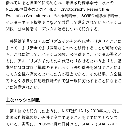
優れていると国際的に認められ、米国政府標準暗号、欧州の
NESSIEや日本のCRYPTREC（Cryptography Research ＆
Evaluation Committees）での推奨暗号、ISO/IEC国際標準暗号、
インターネット標準暗号などで共通して選定されているハッシュ
関数・公開鍵暗号・デジタル署名について紹介する。
共通鍵暗号ではアルゴリズムそのものを代替わりさせることに
よって、より安全でより高速なものへと移行することが可能であ
る。これに対して、ハッシュ関数、公開鍵暗号、デジタル署名と
もに、アルゴリズムそのものを代替わりさせるというよりも、基
本的にはほぼ同じ構成のままハッシュ長や鍵長を延ばすことによ
って安全性を高めるといった方が適当である。その結果、安全性
向上と引き換えに処理性能の面では一般に劣化することになるこ
とに注意されたい。
主なハッシュ関数
第１回でも紹介したように、NISTはSHA-1を2010年末までに
米国政府標準規格から外す意向であることをすでにアナウンスし
ている。実際に、2006年3月15日付けで、SHA-2（SHA-224／