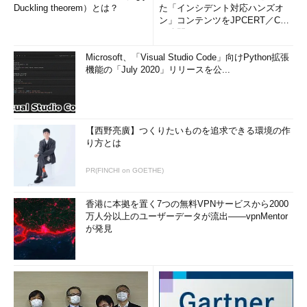
Duckling theorem）とは？
た「インシデント対応ハンズオ
ン」コンテンツをJPCERT／CC
が公開
Microsoft、「Visual Studio Code」向けPython拡張
機能の「July 2020」リリースを公...
【西野亮廣】つくりたいものを追求できる環境の作
り方とは
PR(FINCHI on GOETHE)
香港に本拠を置く7つの無料VPNサービスから2000
万人分以上のユーザーデータが流出――vpnMentor
が発見