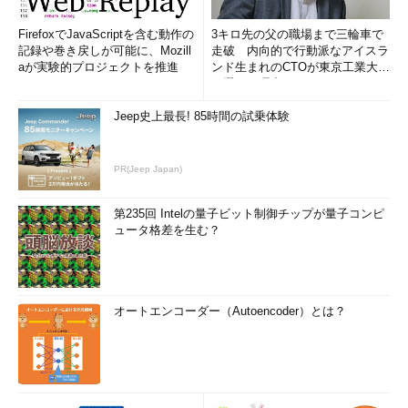
FirefoxでJavaScriptを含む動作の
3キロ先の父の職場まで三輪車で
記録や巻き戻しが可能に、Mozill
走破 内向的で行動派なアイスラ
aが実験的プロジェクトを推進
ンド生まれのCTOが東京工業大学
を選んだ理由 (1/2)
Jeep史上最長! 85時間の試乗体験
PR(Jeep Japan)
第235回 Intelの量子ビット制御チップが量子コンピ
ュータ格差を生む？
オートエンコーダー（Autoencoder）とは？