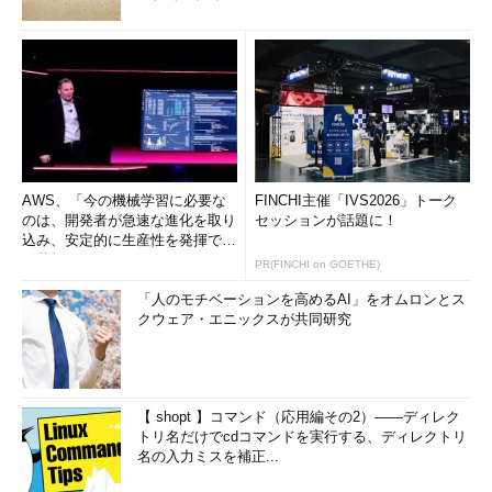
AWS、「今の機械学習に必要な
FINCHI主催「IVS2026」トーク
のは、開発者が急速な進化を取り
セッションが話題に！
込み、安定的に生産性を発揮でき
る基盤」 (1/2)
PR(FINCHI on GOETHE)
「人のモチベーションを高めるAI」をオムロンとス
クウェア・エニックスが共同研究
【 shopt 】コマンド（応用編その2）――ディレク
トリ名だけでcdコマンドを実行する、ディレクトリ
名の入力ミスを補正...