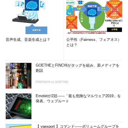
音声生成、音楽生成とは？
公平性（Fairness、フェアネス）
とは？
GOETHEとFINCHIがタッグを組み、新メディアを
創設
PR(FINCHI on GOETHE)
Emotetが2冠――「最も危険なマルウェア2019」を
発表、ウェブルート
【 vgexport 】コマンド――ボリュームグループを