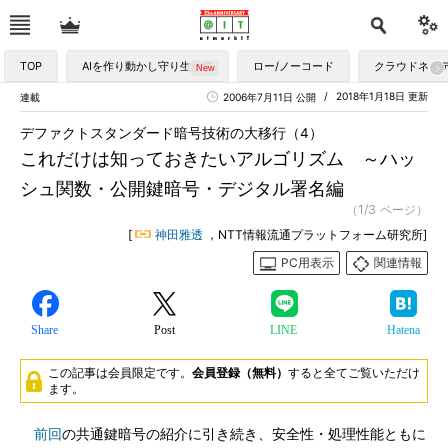
TOP
AIを作り動かし守り生かす
ロー/ノーコード
クラウドネイ
2018年1月18日 更新
連載
2006年7月11日 公開
デファクトスタンダード暗号技術の大移行（4）
これだけは知っておきたいアルゴリズム ～ハッ
シュ関数・公開鍵暗号・デジタル署名編
（1/3 ページ）
[
神田雅透
，NTT情報流通プラットフォーム研究所]
PC用表示
関連情報
Share
Post
LINE
Hatena
この記事は会員限定です。
会員登録（無料）
すると全てご覧いただけ
ます。
前回
の共通鍵暗号の紹介に引き続き、安全性・処理性能ともに