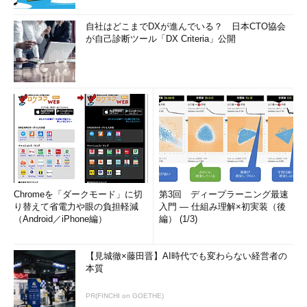
自社はどこまでDXが進んでいる？ 日本CTO協会
が自己診断ツール「DX Criteria」公開
Chromeを「ダークモード」に切
第3回 ディープラーニング最速
り替えて省電力や眼の負担軽減
入門 ― 仕組み理解×初実装（後
（Android／iPhone編）
編） (1/3)
【見城徹×藤田晋】AI時代でも変わらない経営者の
本質
PR(FINCHI on GOETHE)