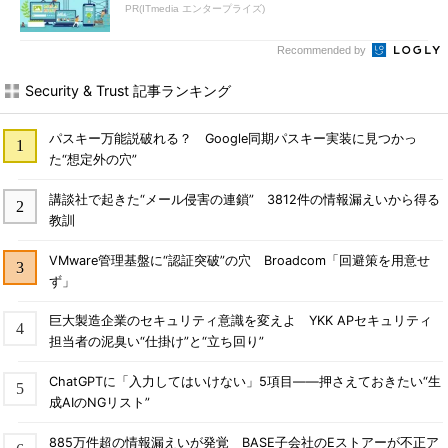
PR(ITmedia エンタープライズ)
Recommended by
Security & Trust 記事ランキング
パスキー万能説破れる？ Google同期パスキー実装に見つかっ
た“想定外の穴”
講談社で起きた“メール侵害の連鎖” 3812件の情報漏えいから得る
教訓
VMware管理基盤に“認証突破”の穴 Broadcom「回避策を用意せ
ず」
巨大製造企業のセキュリティ意識を変えよ YKK APセキュリティ
担当者の泥臭い“仕掛け”と“立ち回り”
ChatGPTに「入力してはいけない」5項目――押さえておきたい“生
成AIのNGリスト”
885万件超の情報漏えいが発覚 BASE子会社のEストアーが不正ア