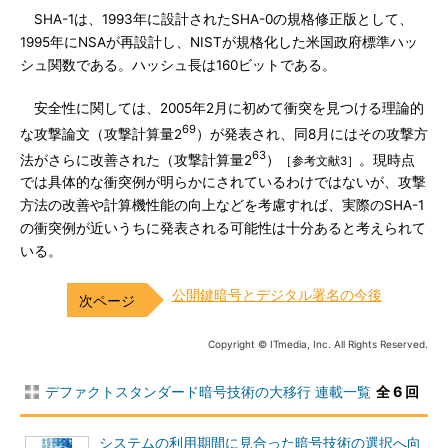
SHA-1は、1993年に設計されたSHA-0の規格修正版として、
1995年にNSAが再設計し、NISTが規格化した米国政府標準ハッ
シュ関数である。ハッシュ長は160ビットである。
安全性に関しては、2005年2月に初めて衝突を見つける理論的
69
な攻撃論文（攻撃計算量2
）が発表され、同8月にはその攻撃方
63
法がさらに改善された（攻撃計算量2
）
。現時点
［参考文献3］
では具体的な衝突例が明らかにされているわけではないが、攻撃
方法の改善や計算機性能の向上などを考慮すれば、実際のSHA-1
の衝突例が近いうちに発表される可能性は十分あると考えられて
いる。
公開鍵暗号とデジタル署名の今後
Copyright © ITmedia, Inc. All Rights Reserved.
デファクトスタンダード暗号技術の大移行 連載一覧
全 6 回
システムの利用期間に見合った暗号技術の選択へ向