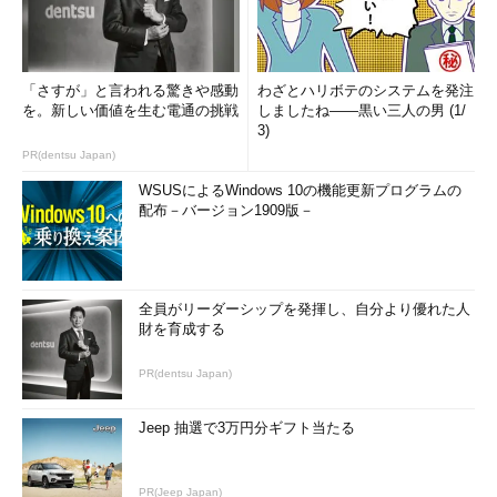
「さすが」と言われる驚きや感動
わざとハリボテのシステムを発注
を。新しい価値を生む電通の挑戦
しましたね――黒い三人の男 (1/
3)
PR(dentsu Japan)
WSUSによるWindows 10の機能更新プログラムの
配布－バージョン1909版－
全員がリーダーシップを発揮し、自分より優れた人
財を育成する
PR(dentsu Japan)
Jeep 抽選で3万円分ギフト当たる
PR(Jeep Japan)