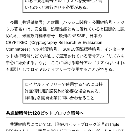
いる主要な暗号アルゴリズムを安全性の高
いものへと移行させる必要がある。
今回（共通鍵暗号）と次回（ハッシュ関数・公開鍵暗号・デジ
タル署名）は、安全性・処理性能ともに優れていると国際的に認
められ、米国政府標準暗号、欧州のNESSIE、日本の
CRYPTREC（Cryptography Research ＆ Evaluation
Committees）での推奨暗号、ISO/IEC国際標準暗号、インターネ
ット標準暗号などで共通して選定されている暗号アルゴリズムを
中心に紹介する。なお、ここに挙げる暗号アルゴリズムはいずれ
も原則としてロイヤルティフリーで使用することができる。
ロイヤルティフリーで使用するためには特
許無償利用許諾契約が必要な場合もある。
詳細は各開発企業に問い合わせること
共通鍵暗号は128ビットブロック暗号へ
共通鍵暗号については、現在64ビットブロック暗号のTriple