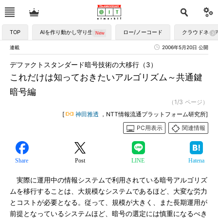
TOP
AIを作り動かし守り生かす
ロー/ノーコード
クラウドネイ
連載
2006年5月20日 公開
デファクトスタンダード暗号技術の大移行（3）
これだけは知っておきたいアルゴリズム～共通鍵
暗号編
（1/3 ページ）
[
神田雅透
，NTT情報流通プラットフォーム研究所]
PC用表示
関連情報
Share
Post
LINE
Hatena
実際に運用中の情報システムで利用されている暗号アルゴリズ
ムを移行することは、大規模なシステムであるほど、大変な労力
とコストが必要となる。従って、規模が大きく、また長期運用が
前提となっているシステムほど、暗号の選定には慎重になるべき