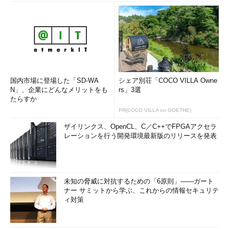
国内市場に登場した「SD-WA
シェア別荘「COCO VILLA Owne
N」、企業にどんなメリットをも
rs」3選
たらすか
PR(COCO VILLA on GOETHE)
ザイリンクス、OpenCL、C／C++でFPGAアクセラ
レーションを行う開発環境最新版のリリースを発表
未知の脅威に対抗するための「6原則」――ガート
ナー サミットから学ぶ、これからの情報セキュリテ
ィ対策