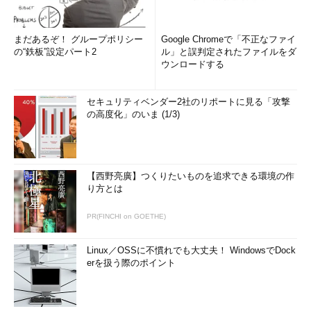
まだあるぞ！ グループポリシー
Google Chromeで「不正なファイ
の“鉄板”設定パート2
ル」と誤判定されたファイルをダ
ウンロードする
セキュリティベンダー2社のリポートに見る「攻撃
の高度化」のいま (1/3)
【西野亮廣】つくりたいものを追求できる環境の作
り方とは
PR(FINCHI on GOETHE)
Linux／OSSに不慣れでも大丈夫！ WindowsでDock
erを扱う際のポイント