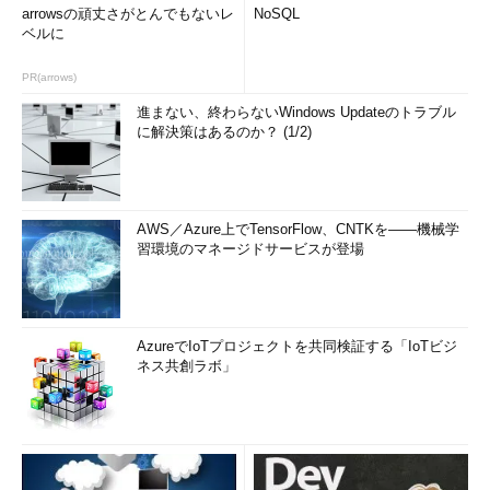
arrowsの頑丈さがとんでもないレ
NoSQL
ベルに
PR(arrows)
進まない、終わらないWindows Updateのトラブル
に解決策はあるのか？ (1/2)
AWS／Azure上でTensorFlow、CNTKを――機械学
習環境のマネージドサービスが登場
AzureでIoTプロジェクトを共同検証する「IoTビジ
ネス共創ラボ」