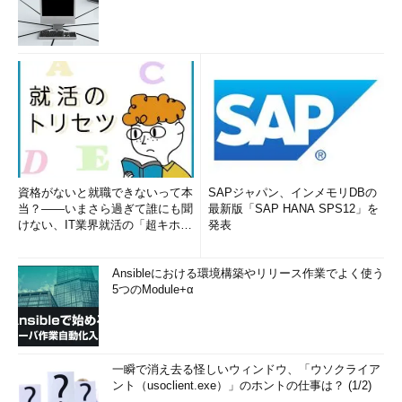
資格がないと就職できないって本
SAPジャパン、インメモリDBの
当？――いまさら過ぎて誰にも聞
最新版「SAP HANA SPS12」を
けない、IT業界就活の「超キホ
発表
ン」 (1/3)
Ansibleにおける環境構築やリリース作業でよく使う
5つのModule+α
一瞬で消え去る怪しいウィンドウ、「ウソクライア
ント（usoclient.exe）」のホントの仕事は？ (1/2)