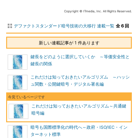
ちなみに、ストリーム暗号については、ブロック暗号ほどの信
Copyright © ITmedia, Inc. All Rights Reserved.
頼を得ているものは国際的にもあまりないため、欧州連合推奨暗
号や米国政府標準暗号に選定されているものはない。またRC4を
デファクトスタンダード暗号技術の大移行 連載一覧
全 6 回
除いてインターネット標準暗号にも選定されていない。
主な128ビットブロック暗号
新しい連載記事が 1 件あります
鍵長をどのように選択していくか ～等価安全性と
鍵長の関係
これだけは知っておきたいアルゴリズム ～ハッシ
ュ関数・公開鍵暗号・デジタル署名編
これだけは知っておきたいアルゴリズム～共通鍵
暗号編
暗号も国際標準化の時代へ～政府・ISO/IEC・イン
ターネット標準