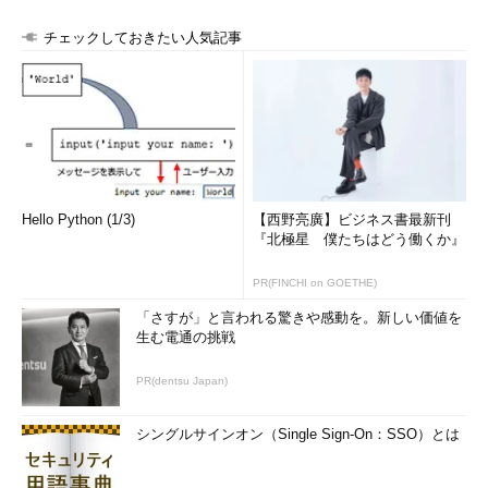
チェックしておきたい人気記事
Hello Python (1/3)
【西野亮廣】ビジネス書最新刊
『北極星 僕たちはどう働くか』
PR(FINCHI on GOETHE)
「さすが」と言われる驚きや感動を。新しい価値を
生む電通の挑戦
PR(dentsu Japan)
シングルサインオン（Single Sign-On：SSO）とは