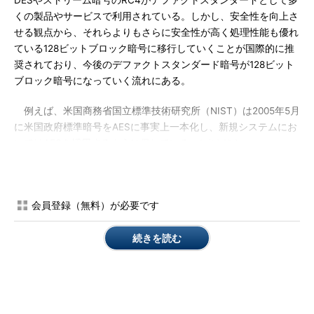
DESやストリーム暗号のRC4がデファクトスタンダードとして多
くの製品やサービスで利用されている。しかし、安全性を向上さ
せる観点から、それらよりもさらに安全性が高く処理性能も優れ
ている128ビットブロック暗号に移行していくことが国際的に推
奨されており、今後のデファクトスタンダード暗号が128ビット
ブロック暗号になっていく流れにある。
例えば、米国商務省国立標準技術研究所（NIST）は2005年5月
に米国政府標準暗号をAESに事実上一本化し、新規システムにお
いてはAESを採用するように促している
。
［参考文献1]
また、CRYPTRECでも、電子政府推奨暗号リストの注釈3にお
いて、「新たな電子政府用システムを構築する場合、より長いブ
会員登録（無料）が必要です
ロック長の暗号が使用できるのであれば、128ビットブロック暗
号を選択することが望ましい」と記している
。
［参考文献2］
続きを読む
つまり、ISO/IEC国際標準暗号やインターネット標準暗号に選
定された128ビットブロック暗号であるAES、Camellia、SEED
が、Triple DESやRC4に替わって21世紀の国際的に主流の共通鍵
暗号となる可能性が高まっている。