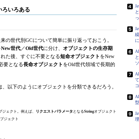
J
いろいろある
と
J
来の世代別GCについて簡単に振り返っておこう。
を
New世代
／
Old世代
に分け、
オブジェクトの生存期
A
された後、すぐに不要となる
短命オブジェクト
をNew
必要となる
長命オブジェクト
をOld世代領域で長期的
A
て
は、以下のようにオブジェクトを分類できるだろう。
A
ブジェクト。例えば、
リクエストパラメータ
となる
String
オブジェクト
J
ブジェクト