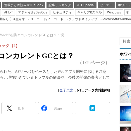
連載まとめ読み＠IT eBook
記事ランキング
＠IT Special
セミナー
ホワイト
AI IoT
アジャイル/DevOps
セキュリティ
キャリア&スキル
Windows
初
り動かし守り生かす
ローコード/ノーコード
クラウドネイティブ
Microsoft&Windo
Server & Storage
HTML5 + UX
 the World”を防ぐコンカレントGCとは？：現...
Smart & Social
ハック（2）
Coding Edge
”を防ぐコンカレントGCとは？
ホワ
Java Agile
（1/2 ページ）
Database Expert
られた、APサーバをベースとしたWebアプリ開発における注意
る。現在起きているトラブルの解決や、今後の開発の参考として
Linux ＆ OSS
Master of IP Networ
[
金子崇之
，
NTTデータ先端技術
]
Security & Trust
Test & Tools
見る
Share
Insider.NET
ブログ