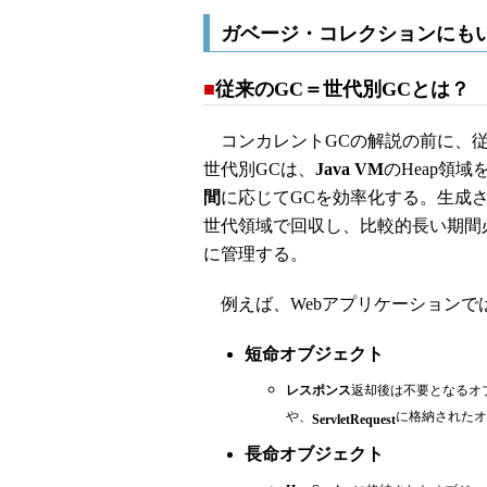
ガベージ・コレクションにも
■
従来のGC＝世代別GCとは？
コンカレントGCの解説の前に、従
世代別GCは、
Java VM
のHeap領域
間
に応じてGCを効率化する。生成
世代領域で回収し、比較的長い期間
に管理する。
例えば、Webアプリケーションで
短命オブジェクト
レスポンス
返却後は不要となるオ
や、
に格納されたオ
ServletRequest
長命オブジェクト