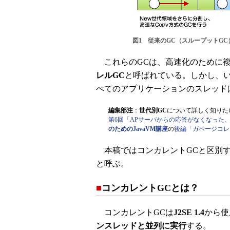
図1 従来のGC（スループットGC
これらのGCは、高速化のために複
レルGC
と呼ばれている。しかし、い
べてのアプリケーションのスレッド
編集部注
：
世代別GC
について詳しく知りた
第6回「APサーバからの応答がなくなった、
のためのJavaVM講座
の
後編「ガベージコレ
本稿ではコンカレントGCと区別す
と呼ぶ。
■
コンカレントGCとは？
コンカレントGCは
J2SE 1.4
から使
ンスレッドと並列に実行
する。