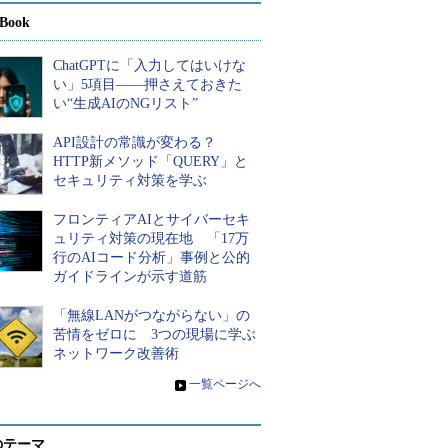
Book
ChatGPTに「入力してはいけな
い」5項目――押さえておきた
い“生成AIのNGリスト”
API設計の常識が変わる？
HTTP新メソッド「QUERY」と
セキュリティ対策を学ぶ
フロンティアAIとサイバーセキ
ュリティ対策の現在地 「17万
行のAIコード分析」事例と公的
ガイドラインが示す道筋
「無線LANがつながらない」の
苦情をゼロに 3つの現場に学ぶ
ネットワーク改善術
»
一覧ページへ
のテーマ