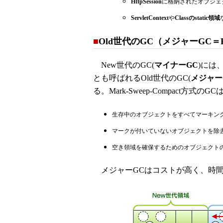
HttpSession
に格納されたオブジェ
ServletContext
や
Classのstatic領域
■
Old世代のGC（メジャーGC＝F
New世代のGC(
マイナーGC
)には
とも呼ばれるOld世代のGC(
メジャー
る。Mark-Sweep-Compact
生存中のオブジェクトをすべてマーキン
マークが付いていないオブジェクトを除
空き領域を確保するためのオブジェクトの
メジャーGCはコストが高く、時間