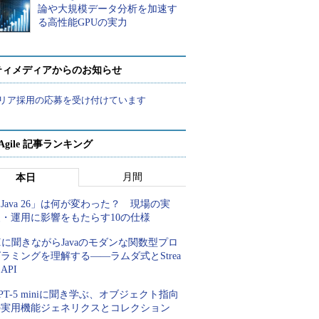
論や大規模データ分析を加速す
る高性能GPUの実力
ティメディアからのお知らせ
リア採用の応募を受け付けています
a Agile 記事ランキング
月間
本日
Java 26」は何が変わった？ 現場の実
装・運用に影響をもたらす10の仕様
Iに聞きながらJavaのモダンな関数型プロ
ラミングを理解する――ラムダ式とStrea
 API
PT-5 miniに聞き学ぶ、オブジェクト指向
の実用機能ジェネリクスとコレクション