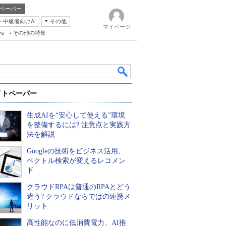
ペーパー
・中級者向けAI
その他
マイページ
ws
その他の特集
イトペーパー
生成AIを“安心して使える”環境
を整備するには? 注意点と実践方
法を解説
Googleの技術をビジネス活用、
k
ベクトル検索が変えるレコメン
ド
クラウドRPAは普通のRPAとどう
違う? クラウドならではの連携メ
リット
高性能なのに低消費電力、AI推