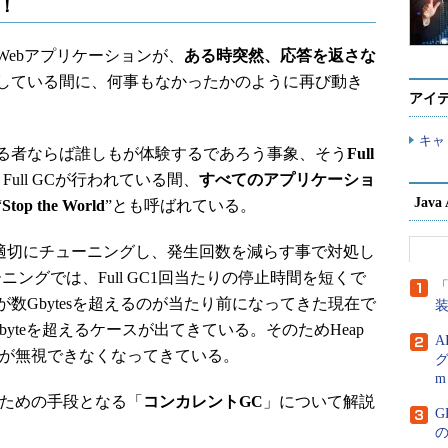
来！
ebアプリケーションが、
ある時突然、応答を返さな
している間に、何事もなかったかのように再び動き
アイ
キャ
る者ならば誰しもが体験するであろう事象、そう
Full
ull GCが行われている間、
すべてのアプリケーショ
Jav
“
Stop the World
”とも呼ばれている。
適切にチューニングし、発生回数を減らす事で対処し
ングでは、Full GC1回当たりの停止時間を短くで
「
数Gbytesを超えるのが当たり前になってきた現在で
Gbyteを超えるケースが出てきている。そのためHeap
A
時間が無視できなくなってきている。
グ
m
るための手段となる「
コンカレントGC
」について解説
G