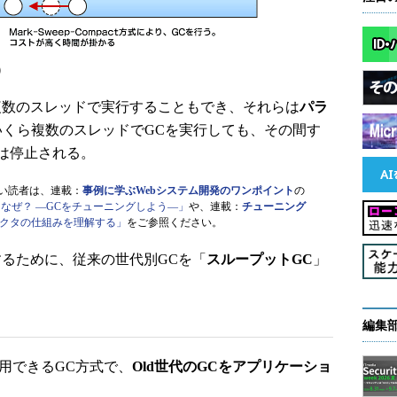
）
数のスレッドで実行することもでき、それらは
パラ
くら複数のスレッドでGCを実行しても、その間す
は停止される。
い読者は、連載：
事例に学ぶWebシステム開発のワンポイント
の
なぜ？ ―GCをチューニングしよう―」
や、連載：
チューニング
クタの仕組みを理解する」
をご参照ください。
るために、従来の世代別GCを「
スループットGC
」
編集
用できるGC方式で、
Old世代のGCをアプリケーショ