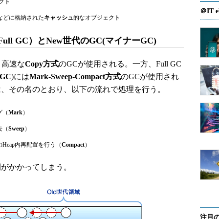
クト
＠IT e
などに格納された
キャッシュ
的なオブジェクト
ull GC）とNew世代のGC(マイナーGC)
、高速な
Copy方式
のGCが使用される。一方、Full GC
GC
)には
Mark-Sweep-Compact方式
のGCが使用され
方式のGCは、その名のとおり、以下の流れで処理を行う。
グ（
Mark
）
去（
Sweep
）
Heap内再配置を行う（
Compact
）
がかかってしまう。
注目