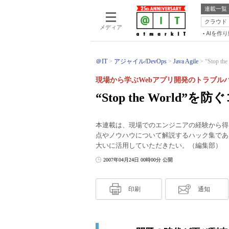
連載一覧
クラウド
メディア
AIを作
＠IT
アジャイル/DevOps
Java Agile
“Stop
現場から学ぶWebアプリ開発のトラブル
“Stop the World
本連載は、現場でのエンジニアの経験から得
点やノウハウについて解説するハック集であ
大いに活用していただきたい。（編集部）
2007年04月24日 00時00分 公開
印刷
通知