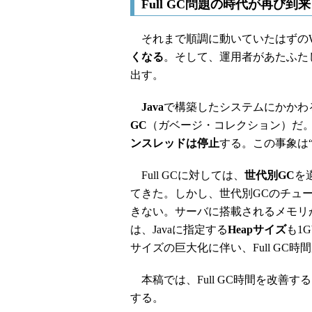
Full GC問題の時代が再び到
それまで順調に動いていたはずのW
くなる
。そして、運用者があたふた
出す。
Java
で構築したシステムにかかわ
GC
（ガベージ・コレクション）だ。F
ンスレッドは停止
する。この事象は
Full GCに対しては、
世代別GC
を
てきた。しかし、世代別GCのチューニ
きない。サーバに搭載されるメモリが
は、Javaに指定する
Heapサイズ
も1
サイズの巨大化に伴い、Full GC
本稿では、Full GC時間を改善す
する。