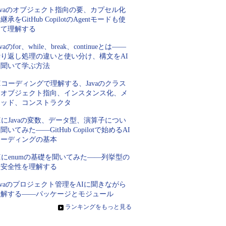
avaのオブジェクト指向の要、カプセル化
継承をGitHub CopilotのAgentモードも使
って理解する
avaのfor、while、break、continueとは――
繰り返し処理の違いと使い分け、構文をAI
に聞いて学ぶ方法
Iコーディングで理解する、Javaのクラス
とオブジェクト指向、インスタンス化、メ
ソッド、コンストラクタ
IにJavaの変数、データ型、演算子につい
聞いてみた――GitHub Copilotで始めるAI
コーディングの基本
Iにenumの基礎を聞いてみた――列挙型の
型安全性を理解する
avaのプロジェクト管理をAIに聞きながら
理解する――パッケージとモジュール
»
ランキングをもっと見る