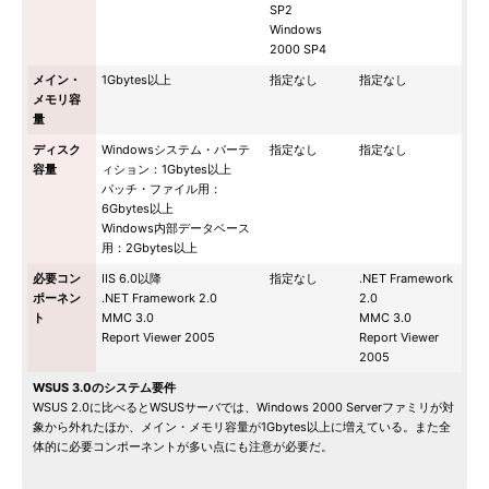
SP2
Windows
2000 SP4
メイン・
1Gbytes以上
指定なし
指定なし
メモリ容
量
ディスク
Windowsシステム・パーテ
指定なし
指定なし
容量
ィション：1Gbytes以上
パッチ・ファイル用：
6Gbytes以上
Windows内部データベース
用：2Gbytes以上
必要コン
IIS 6.0以降
指定なし
.NET Framework
ポーネン
.NET Framework 2.0
2.0
ト
MMC 3.0
MMC 3.0
Report Viewer 2005
Report Viewer
2005
WSUS 3.0のシステム要件
WSUS 2.0に比べるとWSUSサーバでは、Windows 2000 Serverファミリが対
象から外れたほか、メイン・メモリ容量が1Gbytes以上に増えている。また全
体的に必要コンポーネントが多い点にも注意が必要だ。