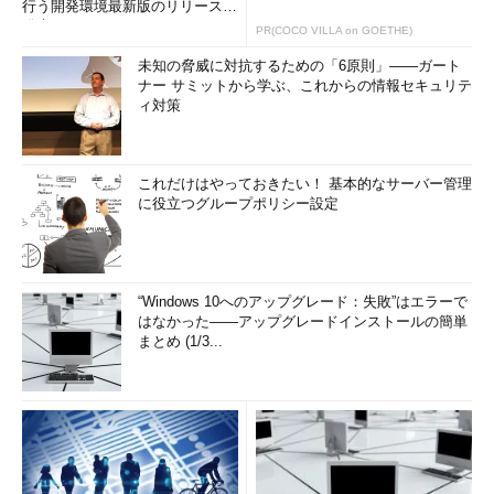
行う開発環境最新版のリリースを
発表
PR(COCO VILLA on GOETHE)
未知の脅威に対抗するための「6原則」――ガート
ナー サミットから学ぶ、これからの情報セキュリテ
ィ対策
これだけはやっておきたい！ 基本的なサーバー管理
に役立つグループポリシー設定
“Windows 10へのアップグレード：失敗”はエラーで
はなかった――アップグレードインストールの簡単
まとめ (1/3...