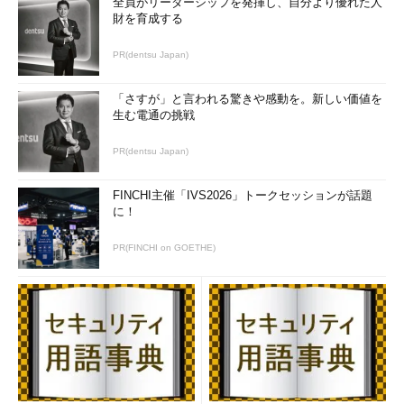
全員がリーダーシップを発揮し、自分より優れた人
財を育成する
PR(dentsu Japan)
「さすが」と言われる驚きや感動を。新しい価値を
生む電通の挑戦
PR(dentsu Japan)
FINCHI主催「IVS2026」トークセッションが話題
に！
PR(FINCHI on GOETHE)