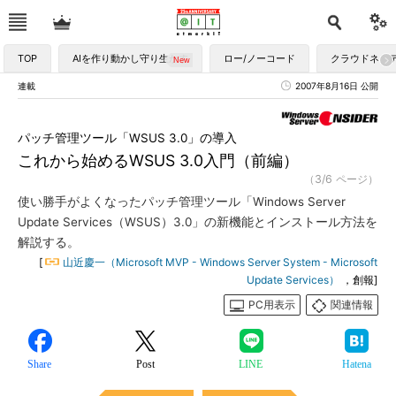
TOP
AIを作り動かし守り生かす
ロー/ノーコード
クラウドネイ
連載
2007年8月16日 公開
パッチ管理ツール「WSUS 3.0」の導入
これから始めるWSUS 3.0入門（前編）
（3/6 ページ）
使い勝手がよくなったパッチ管理ツール「Windows Server
Update Services（WSUS）3.0」の新機能とインストール方法を
解説する。
[
山近慶一（Microsoft MVP - Windows Server System - Microsoft
Update Services）
，創報]
PC用表示
関連情報
Share
Post
LINE
Hatena