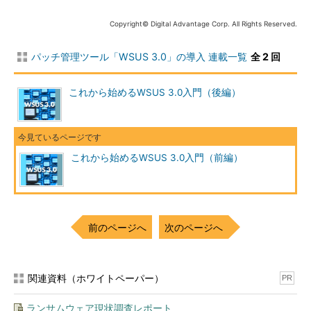
【更新履歴】
Copyright© Digital Advantage Corp. All Rights Reserved.
【2007/08/24】
当初公開した記事では、システム要件の一覧
表のキャプションにおいて、クライアントを含むWSUS 3.0全
パッチ管理ツール「WSUS 3.0」の導入 連載一覧
全 2 回
体でWindows 2000 Serverが利用できないという表現があり
ました。WSUS 3.0ではWindows 2000 ServerをWSUSサーバ
これから始めるWSUS 3.0入門（後編）
として利用することはできませんが、WSUSクライアントとし
ては利用できます。お詫びして訂正いたします。
WSUSサーバのインストール
これから始めるWSUS 3.0入門（前編）
前のページへ
次のページへ
関連資料（ホワイトペーパー）
PR
ランサムウェア現状調査レポート