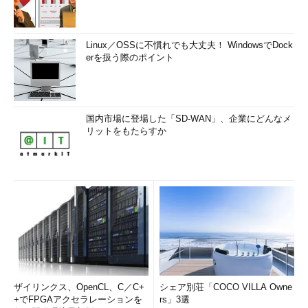
Linux／OSSに不慣れでも大丈夫！ WindowsでDock
erを扱う際のポイント
国内市場に登場した「SD-WAN」、企業にどんなメ
リットをもたらすか
ザイリンクス、OpenCL、C／C+
シェア別荘「COCO VILLA Owne
+でFPGAアクセラレーションを
rs」3選