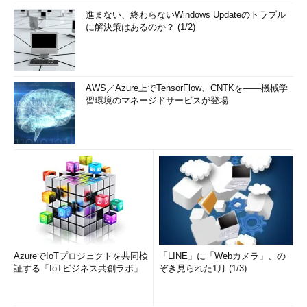
進まない、終わらないWindows Updateのトラブル
に解決策はあるのか？ (1/2)
AWS／Azure上でTensorFlow、CNTKを――機械学
習環境のマネージドサービスが登場
AzureでIoTプロジェクトを共同検
「LINE」に「Webカメラ」、の
証する「IoTビジネス共創ラボ」
ぞき見られた1月 (1/3)