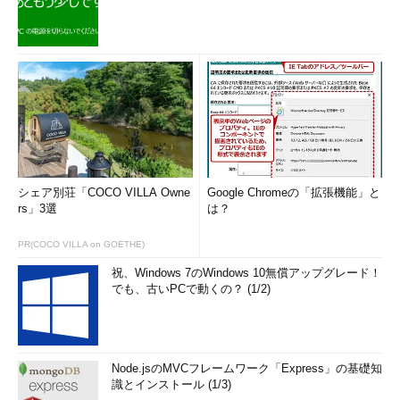
シェア別荘「COCO VILLA Owne
Google Chromeの「拡張機能」と
rs」3選
は？
PR(COCO VILLA on GOETHE)
祝、Windows 7のWindows 10無償アップグレード！
でも、古いPCで動くの？ (1/2)
Node.jsのMVCフレームワーク「Express」の基礎知
識とインストール (1/3)