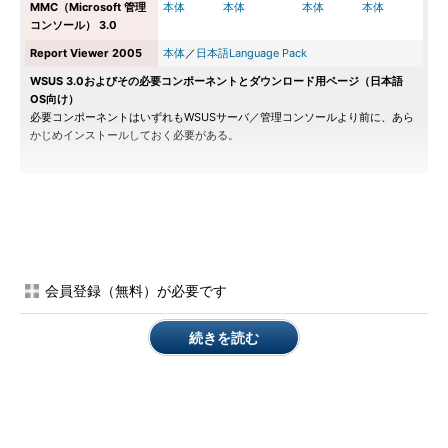
MMC（Microsoft 管理
本体
本体
本体
本体
コンソール） 3.0
Report Viewer 2005
本体
／
日本語Language Pack
WSUS 3.0およびその必要コンポーネントとダウンロード用ページ（日本語
OS向け）
必要コンポーネントはいずれもWSUSサーバ／管理コンソールより前に、あら
かじめインストールしておく必要がある。
WSUSクライアントはWindows OS標準搭載の自動更新を利用
する。この自動更新がWSUS 3.0サーバにアクセスすると、セル
フ・アップデートという機能によって自動的にWSUS 3.0対応の
Windows Update Agent（WUA） 3.0に更新される。そのため、
会員登録（無料）が必要です
原則として、WUA 3.0を手動でインストールする必要はない。た
だし必要なら、以下のページからWUA 3.0を単独で入手して手動
続きを読む
でインストールすることは可能だ。
Microsoft Update または Windows Update でエラー番号
0x8DDD0009 が表示される
（サポート技術情報）