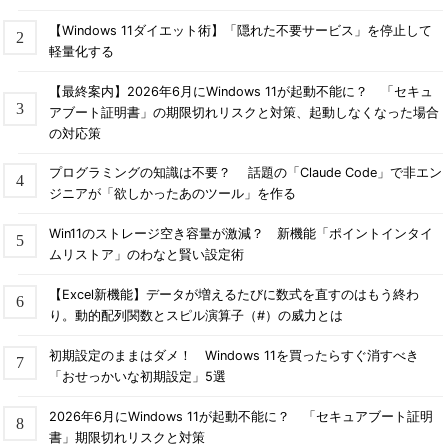
【Windows 11ダイエット術】「隠れた不要サービス」を停止して
軽量化する
【最終案内】2026年6月にWindows 11が起動不能に？ 「セキュ
アブート証明書」の期限切れリスクと対策、起動しなくなった場合
の対応策
プログラミングの知識は不要？ 話題の「Claude Code」で非エン
ジニアが「欲しかったあのツール」を作る
Win11のストレージ空き容量が激減？ 新機能「ポイントインタイ
ムリストア」のわなと賢い設定術
【Excel新機能】データが増えるたびに数式を直すのはもう終わ
り。動的配列関数とスピル演算子（#）の威力とは
初期設定のままはダメ！ Windows 11を買ったらすぐ消すべき
「おせっかいな初期設定」5選
2026年6月にWindows 11が起動不能に？ 「セキュアブート証明
書」期限切れリスクと対策