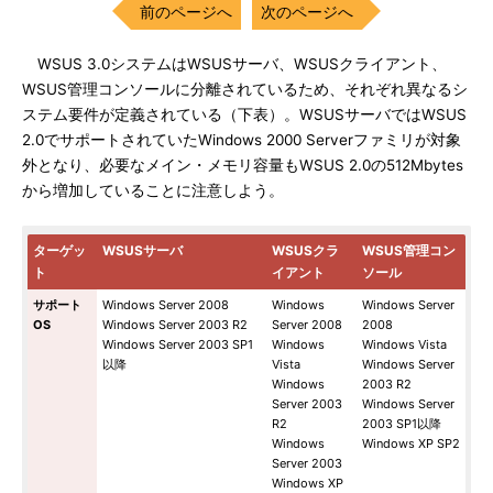
前のページへ
次のページへ
WSUS 3.0システムはWSUSサーバ、WSUSクライアント、
WSUS管理コンソールに分離されているため、それぞれ異なるシ
ステム要件が定義されている（下表）。WSUSサーバではWSUS
2.0でサポートされていたWindows 2000 Serverファミリが対象
外となり、必要なメイン・メモリ容量もWSUS 2.0の512Mbytes
から増加していることに注意しよう。
ターゲッ
WSUSサーバ
WSUSクラ
WSUS管理コン
ト
イアント
ソール
サポート
Windows Server 2008
Windows
Windows Server
OS
Windows Server 2003 R2
Server 2008
2008
Windows Server 2003 SP1
Windows
Windows Vista
以降
Vista
Windows Server
Windows
2003 R2
Server 2003
Windows Server
R2
2003 SP1以降
Windows
Windows XP SP2
Server 2003
Windows XP