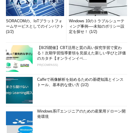
SORACOMの、IoTプラットフォ
Windows 10のトラブルシューテ
ームサービスとしてのインパクト
ィング事例──未知のポリシー設
(1/2)
定を探せ！ (1/2)
【8/25開催】CBT活用と質の高い探究学習で変わ
る！次期学習指導要領を見据えた新しい学びと評価
のカタチ【オンラインイベ...
PR(COMPASS)
Caffeで画像解析を始めるための基礎知識とインス
トール、基本的な使い方 (1/2)
Windows系ITエンジニアのための産業用ドローン開
発環境