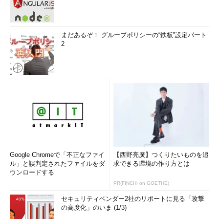
まだあるぞ！ グループポリシーの“鉄板”設定パート
2
Google Chromeで「不正なファイ
【西野亮廣】つくりたいものを追
ル」と誤判定されたファイルをダ
求できる環境の作り方とは
ウンロードする
PR(FINCHI on GOETHE)
セキュリティベンダー2社のリポートに見る「攻撃
の高度化」のいま (1/3)