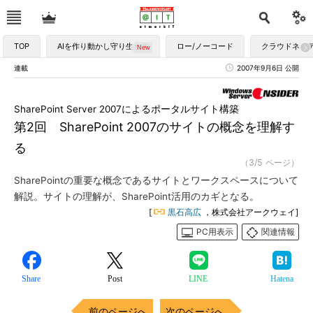
TOP
AIを作り動かし守り生かす
ロー/ノーコード
クラウドネイ
連載
2007年9月6日 公開
SharePoint Server 2007によるポータルサイト構築
第2回 SharePoint 2007のサイトの概念を理解す
る
（3/5 ページ）
SharePointの重要な概念であるサイトとワークスペースについて
解説。サイトの理解が、SharePoint活用のカギとなる。
[
黒石高広
，株式会社アークウェイ]
PC用表示
関連情報
Share
Post
LINE
Hatena
前のページへ
次のページへ