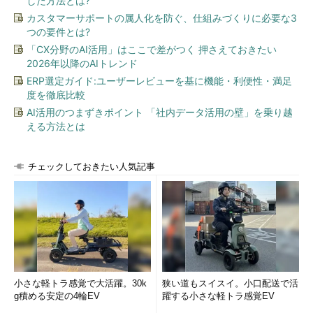
した方法とは?
カスタマーサポートの属人化を防ぐ、仕組みづくりに必要な3
つの要件とは?
「CX分野のAI活用」はここで差がつく 押さえておきたい
2026年以降のAIトレンド
ERP選定ガイド:ユーザーレビューを基に機能・利便性・満足
度を徹底比較
AI活用のつまずきポイント 「社内データ活用の壁」を乗り越
える方法とは
チェックしておきたい人気記事
小さな軽トラ感覚で大活躍。30k
狭い道もスイスイ。小口配送で活
g積める安定の4輪EV
躍する小さな軽トラ感覚EV