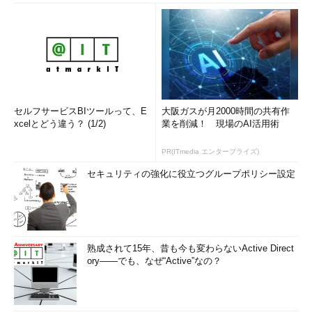
セルフサービスBIツールって、E
大阪ガスが月2000時間の共有作
xcelとどう違う？ (1/2)
業を削減！ 現場のAI活用術
PR(ITmedia エンタープライズ)
セキュリティの強化に役立つグループポリシー設定
熟成されて15年、昔も今も変わらないActive Direct
ory――でも、なぜ“Active”なの？