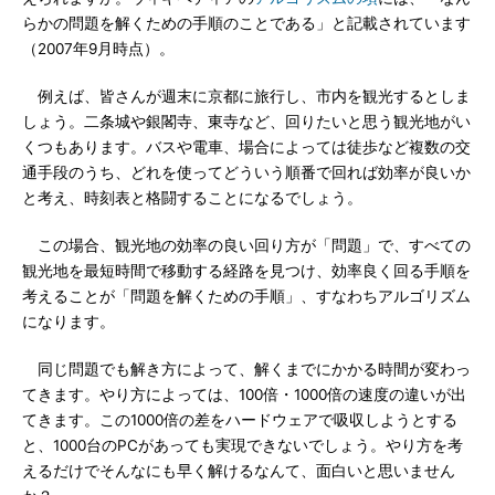
らかの問題を解くための手順のことである」と記載されています
（2007年9月時点）。
例えば、皆さんが週末に京都に旅行し、市内を観光するとしま
しょう。二条城や銀閣寺、東寺など、回りたいと思う観光地がい
くつもあります。バスや電車、場合によっては徒歩など複数の交
通手段のうち、どれを使ってどういう順番で回れば効率が良いか
と考え、時刻表と格闘することになるでしょう。
この場合、観光地の効率の良い回り方が「問題」で、すべての
観光地を最短時間で移動する経路を見つけ、効率良く回る手順を
考えることが「問題を解くための手順」、すなわちアルゴリズム
になります。
同じ問題でも解き方によって、解くまでにかかる時間が変わっ
てきます。やり方によっては、100倍・1000倍の速度の違いが出
てきます。この1000倍の差をハードウェアで吸収しようとする
と、1000台のPCがあっても実現できないでしょう。やり方を考
えるだけでそんなにも早く解けるなんて、面白いと思いません