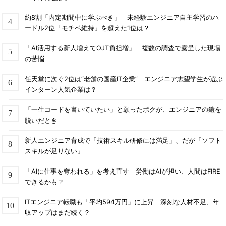
約8割「内定期間中に学ぶべき」 未経験エンジニア自主学習のハ
ードル2位「モチベ維持」を超えた1位は？
「AI活用する新人増えてOJT負担増」 複数の調査で露呈した現場
の苦悩
任天堂に次ぐ2位は“老舗の国産IT企業” エンジニア志望学生が選ぶ
インターン人気企業は？
「一生コードを書いていたい」と願ったボクが、エンジニアの鎧を
脱いだとき
新人エンジニア育成で「技術スキル研修には満足」、だが「ソフト
スキルが足りない」
「AIに仕事を奪われる」を考え直す 労働はAIが担い、人間はFIRE
できるかも？
ITエンジニア転職も「平均594万円」に上昇 深刻な人材不足、年
収アップはまだ続く？