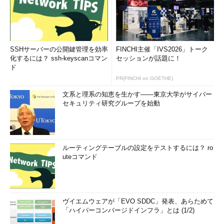
SSHサーバーの公開鍵管理を効率
FINCHI主催「IVS2026」トーク
化するには？ ssh-keyscanコマン
セッションが話題に！
ド
PR(FINCHI on GOETHE)
文系と理系の知恵を生かす――東京大学がサイバー
セキュリティ研究グループを始動
ルーティングテーブルの設定をテストするには？ ro
uteコマンド
ヴイエムウェアが「EVO SDDC」発表、あらためて
「ハイパーコンバージドインフラ」とは (1/2)