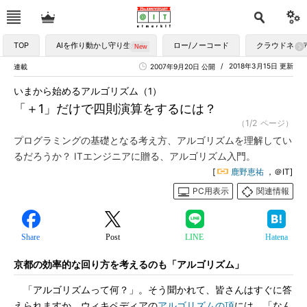
TOP
AIを作り動かし守り生かす
ロー/ノーコード
クラウドネイ
2018年3月15日 更新
連載
2007年9月20日 公開
いまから始めるアルゴリズム（1）
「＋1」だけで四則演算をするには？
（1/2 ページ）
プログラミングの基礎となる考え方、アルゴリズムを理解してい
るだろうか？ ITエンジニアに贈る、アルゴリズム入門。
[
鹿野恵祐
，＠IT]
PC用表示
関連情報
Share
Post
LINE
Hatena
京都の効率的な回り方を考えるのも「アルゴリズム」
「アルゴリズムって何？」。そう聞かれて、皆さんはすぐに答
えられますか。ウィキペディアの
アルゴリズムの項
には、「なん