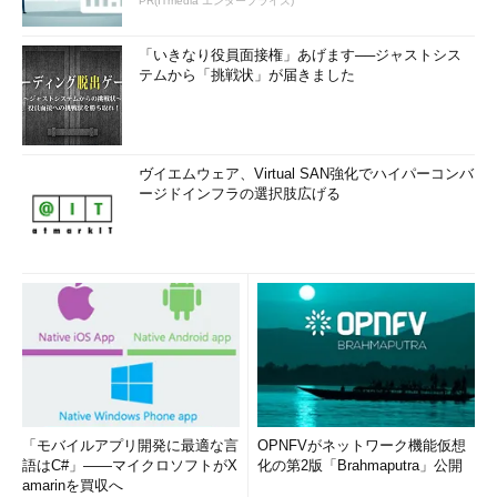
PR(ITmedia エンタープライズ)
「いきなり役員面接権」あげます──ジャストシス
テムから「挑戦状」が届きました
ヴイエムウェア、Virtual SAN強化でハイパーコンバ
ージドインフラの選択肢広げる
「モバイルアプリ開発に最適な言
OPNFVがネットワーク機能仮想
語はC#」――マイクロソフトがX
化の第2版「Brahmaputra」公開
amarinを買収へ