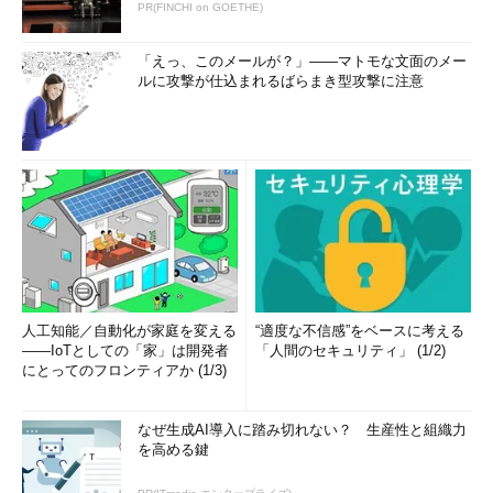
PR(FINCHI on GOETHE)
「えっ、このメールが？」――マトモな文面のメー
ルに攻撃が仕込まれるばらまき型攻撃に注意
人工知能／自動化が家庭を変える
“適度な不信感”をベースに考える
――IoTとしての「家」は開発者
「人間のセキュリティ」 (1/2)
にとってのフロンティアか (1/3)
なぜ生成AI導入に踏み切れない？ 生産性と組織力
を高める鍵