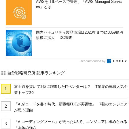
AWSをITILベースで管理、「AWS Managed Servic
es」とは
国内セキュリティ製品市場は2020年までに3359億円
規模に拡大 IDC調査
Recommended by
自分戦略研究所 記事ランキング
富士通を抜いて2位に躍進したITベンダーは？ IT業界の就職人気企
業トップ20
「AIがコードを書く時代、新職種FDEが需要増」 7割のエンジニア
が思う理由
「AIコーディングブーム」が去ったUSで、エンジニアに求められる
「本体の強さ」