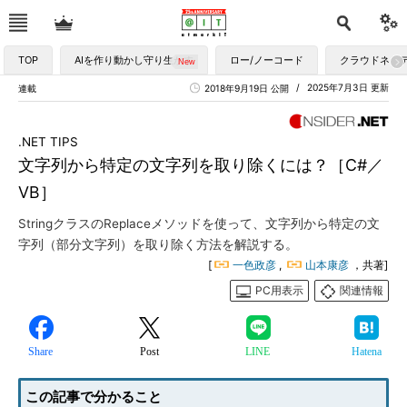
TOP
AIを作り動かし守り生かす
ロー/ノーコード
クラウドネイ
2025年7月3日 更新
連載
2018年9月19日 公開
.NET TIPS
文字列から特定の文字列を取り除くには？［C#／
VB］
StringクラスのReplaceメソッドを使って、文字列から特定の文
字列（部分文字列）を取り除く方法を解説する。
[
一色政彦
,
山本康彦
，共著]
PC用表示
関連情報
Share
Post
LINE
Hatena
この記事で分かること