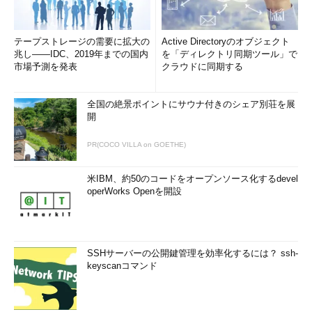
使用ライブラリ：
Stringクラス（System名前空間）
関連TIPS：
正規表現を使って文字列から部分文字列を取り除
テープストレージの需要に拡大の
Active Directoryのオブジェクト
くには？
兆し――IDC、2019年までの国内
を「ディレクトリ同期ツール」で
市場予測を発表
クラウドに同期する
更新履歴
全国の絶景ポイントにサウナ付きのシェア別荘を展
【2025/06/xx】
記事の要約を追記しました
開
【2018/09/19】
Visual Studio 2017でのコードの動作検証、図
PR(COCO VILLA on GOETHE)
版の追加、全般的な構成の変更などを行いました。
米IBM、約50のコードをオープンソース化するdevel
【2007/11/15】
初版公開。
operWorks Openを開設
「
.NET TIPS
」
SSHサーバーの公開鍵管理を効率化するには？ ssh-
keyscanコマンド