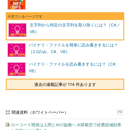
た「あいお」という出力が得られる。
なお、本TIPSでは「特定の文字列」を固定で指定している
が、これをRegexクラス（System.Text.RegularExpressions名前
文字列から特定の文字列を取り除くには？［C#／
空間）を使って正規表現により動的に指定する方法が「
TIPS：
VB］
正規表現を使って文字列から部分文字列を取り除くには？
」で紹
介されている。
バイナリ・ファイルを簡単に読み書きするには？
条件が複雑なとき
［2.0のみ、C#、VB］
取り除きたい文字列を指定する条件が複雑なときは、その文字
バイナリ・ファイルを読み書きするには？［C#、
列を検索して位置を見つけ出してから、Removeメソッドを使っ
VB］
て削除する。複数条件（複数の条件にマッチした部分文字列のみ
を削除する）や位置指定（ある位置以降／以前でマッチした部分
過去の連載記事が 114 件あります
文字列のみを削除する）、あるいは、最初／最後にマッチした部
分文字列だけを削除したいといったような場合だ。
例として、最初に一致した文字列だけを削除する例を示す（次
関連資料（ホワイトペーパー）
PR
のコード）。
ローコード開発は人間とAIの協働へ AI搭載型で経費節減効果