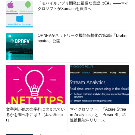
「モバイルアプリ開発に最適な言語はC#」――マイ
クロソフトがXamarinを買収へ
OPNFVがネットワーク機能仮想化の第2版「Brahm
aputra」公開
文字列が他の文字列に含まれてい
マイクロソフト、「Azure Strea
るかを調べるには？［JavaScrip
m Analytics」と「Power BI」の
t］
連携機能をリリース