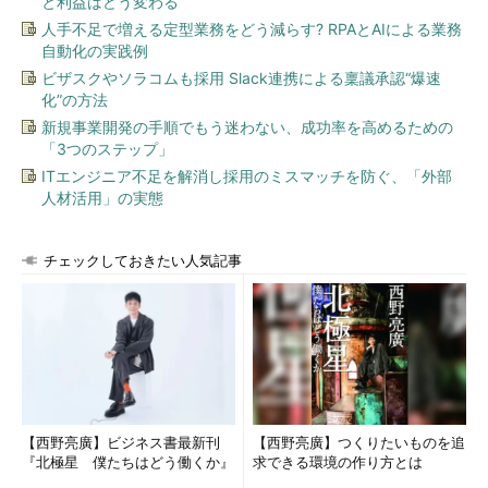
と利益はどう変わる
// 冒頭に「using System;」が必要
人手不足で増える定型業務をどう減らす? RPAとAIによる業務
自動化の実践例
const
string
TARGET =
"うえ"
;
ビザスクやソラコムも採用 Slack連携による稟議承認“爆速
string
before =
"あい
うえ
お
うえ
いおあ"
;
化”の方法
新規事業開発の手順でもう迷わない、成功率を高めるための
// Replaceメソッドでは、該当した箇所の全てを置換してし
「3つのステップ」
まう
ITエンジニア不足を解消し採用のミスマッチを防ぐ、「外部
string
after = before.Replace(TARGET,
""
);
人材活用」の実態
Console.WriteLine(after);
// 出力：あいおいおあ
チェックしておきたい人気記事
// 該当した最初の箇所だけを削除する例
int
idx = before.
IndexOf
(TARGET);
if
(idx >= 0)
after = before.
Remove
(idx, TARGET.Length);
Console.WriteLine(after);
// 出力：あいおうえいおあ
【西野亮廣】ビジネス書最新刊
【西野亮廣】つくりたいものを追
『北極星 僕たちはどう働くか』
求できる環境の作り方とは
Const
TARGET
As
String
=
"うえ"