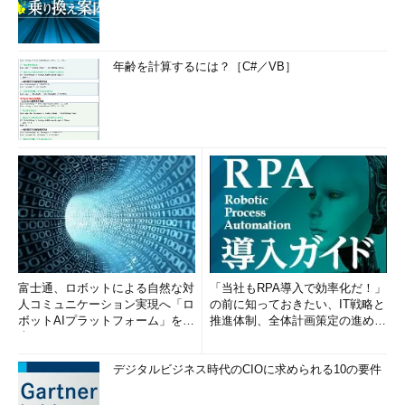
年齢を計算するには？［C#／VB］
富士通、ロボットによる自然な対
「当社もRPA導入で効率化だ！」
人コミュニケーション実現へ「ロ
の前に知っておきたい、IT戦略と
ボットAIプラットフォーム」を発
推進体制、全体計画策定の進め方
表
(1/2)
デジタルビジネス時代のCIOに求められる10の要件