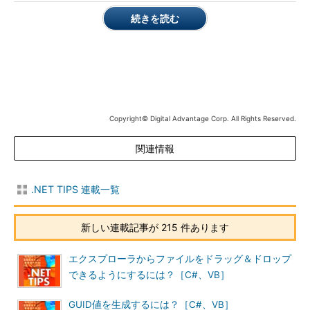
を呼び出せばよい。
続きを読む
// 冒頭に「using System;」が必要
string
before =
"あいうえお"
;
string
after = before.
Replace
(
"うえ"
,
""
);
Console.WriteLine(after);
Copyright© Digital Advantage Corp. All Rights Reserved.
// 出力：あいお
関連情報
Dim
before
As
String
=
"あいうえお"
Dim
after
As
String
= before.
Replace
(
"うえ"
,
""
)
.NET TIPS 連載一覧
Console.WriteLine(after)
' 出力：あいお
新しい連載記事が 215 件あります
文字列から特定の文字列を取り除くサンプルコード（上：C#、下：VB）
コンソールアプリとして実装した例。
エクスプローラからファイルをドラッグ＆ドロップ
できるようにするには？［C#、VB］
これを実行すると、「あいうえお」から「うえ」が取り除かれ
GUID値を生成するには？［C#、VB］