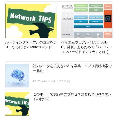
ルーティングテーブルの設定をテ
ヴイエムウェアが「EVO SDD
ストするには？ routeコマンド
C」発表、あらためて「ハイパー
コンバージドインフラ」とは (1/
2)
社内データを扱えないAIを卒業 アプリ横断検索で
一元化
PR(ITmedia エンタープライズ)
このポートで実行中のプロセスはどれ？ lsofコマン
ドの使い方