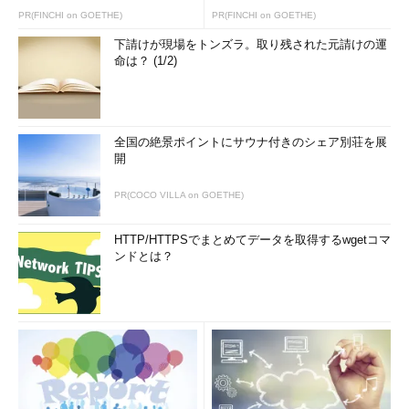
Dim
before
As
String
=
"あい
うえ
お
うえ
いおあ"
PR(FINCHI on GOETHE)
PR(FINCHI on GOETHE)
下請けが現場をトンズラ。取り残された元請けの運
' Replaceメソッドでは、該当した箇所の全てを置換してしま
命は？ (1/2)
う
Dim
after
As
String
= before.Replace(TARGET,
""
)
Console.WriteLine(after)
' 出力：あいおいおあ
全国の絶景ポイントにサウナ付きのシェア別荘を展
開
' 該当した最初の箇所だけを削除する例
Dim
idx
As
Integer
= before.
IndexOf
(TARGET)
PR(COCO VILLA on GOETHE)
If
(idx >= 0)
Then
after = before.
Remove
(idx, TARGET.Length)
HTTP/HTTPSでまとめてデータを取得するwgetコマ
ンドとは？
End
If
Console.WriteLine(after)
' 出力：あいおうえいおあ
文字列から最初に現れた特定の文字列だけを取り除く例（上：C#、下：VB）
カテゴリ：
クラスライブラリ
処理対象：
文字列