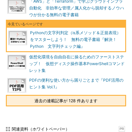
「AWS」と「Terraform」で学ぶクラウドインフラ
自動化 非効率な管理／属人化から脱却するノウハ
ウが分かる無料の電子書籍
Pythonの文字列判定（is系メソッド＆正規表現）
をマスターしよう！ 無料の電子書籍『解決！
Python 文字列チェック編』
仮想化環境を自由自在に操るためのファーストステ
ップ！ 仮想ディスク操作基本PowerShellコマンド
レット集
PDFの便利な使い方から困りごとまで『PDF活用の
ヒント集 Vol.1』
過去の連載記事が 128 件あります
関連資料（ホワイトペーパー）
PR