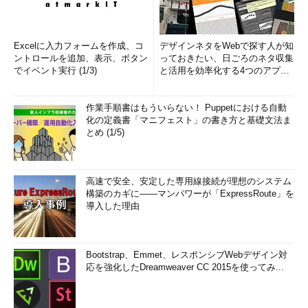
Excelに入力フォームを作成、コ
デザインネタをWebで探す人が知
ントロールを追加、表示、ボタン
っておきたい、日ごろのネタ収集
でイベント実行 (1/3)
と活用を効率化する4つのアプリ
(1/3)
作業手順書はもういらない！ Puppetにおける自動
化の定義書「マニフェスト」の書き方と基礎文法ま
とめ (1/5)
高速で安全、安定した専用線接続が理想のシステム
構築のカギに――マンパワーが「ExpressRoute」を
導入した理由
Bootstrap、Emmet、レスポンシブWebデザイン対
応を強化したDreamweaver CC 2015を使ってみ...