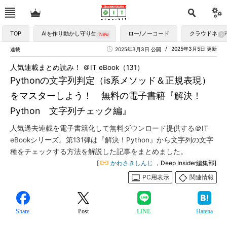
TOP
AIを作り動かし守り生かす
ロー/ノーコード
クラウドネイ
2025年3月5日 更新
連載
2025年3月3日 公開
人気連載まとめ読み！ ＠IT eBook（131）
Pythonの文字列判定（is系メソッド＆正規表現）
をマスターしよう！ 無料の電子書籍『解決！
Python 文字列チェック編』
人気過去連載を電子書籍化して無料ダウンロード提供する＠IT
eBookシリーズ。第131弾は『解決！Python』から文字列の文字
種をチェックする方法を解説した記事をまとめました。
[
かわさきしんじ
，Deep Insider編集部]
PC用表示
関連情報
Share
Post
LINE
Hatena