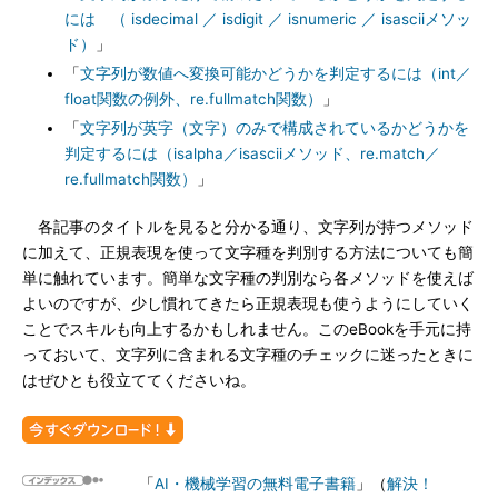
には （ isdecimal ／ isdigit ／ isnumeric ／ isasciiメソッ
ド）
」
「
文字列が数値へ変換可能かどうかを判定するには（int／
float関数の例外、re.fullmatch関数）
」
「
文字列が英字（文字）のみで構成されているかどうかを
判定するには（isalpha／isasciiメソッド、re.match／
re.fullmatch関数）
」
各記事のタイトルを見ると分かる通り、文字列が持つメソッド
に加えて、正規表現を使って文字種を判別する方法についても簡
単に触れています。簡単な文字種の判別なら各メソッドを使えば
よいのですが、少し慣れてきたら正規表現も使うようにしていく
ことでスキルも向上するかもしれません。このeBookを手元に持
っておいて、文字列に含まれる文字種のチェックに迷ったときに
はぜひとも役立ててくださいね。
「
AI・機械学習の無料電子書籍
」（
解決！