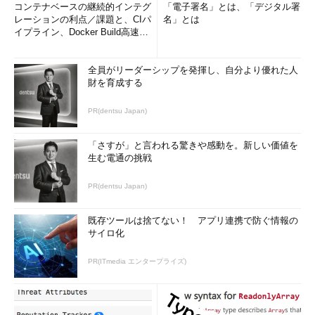
コンテナベースの継続的インテグ
「電子署名」とは、「デジタル署
レーションの利点／課題と、CIパ
名」とは
イプライン、Docker Build高速化
のコツ (1/2...
全員がリーダーシップを発揮し、自分より優れた人
財を育成する
PR(dentsu Japan)
「さすが」と言われる驚きや感動を。新しい価値を
生む電通の挑戦
PR(dentsu Japan)
既存ツールは捨てない！ アプリ連携で防ぐ情報の
サイロ化
PR(ITmedia エンタープライズ)