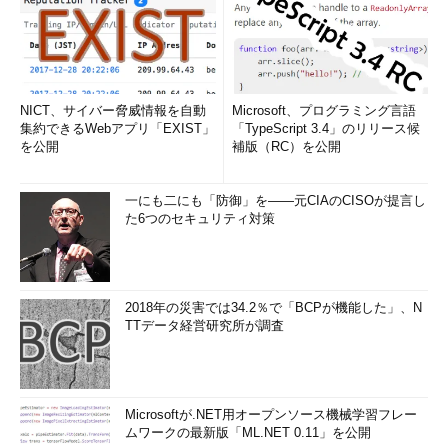
NICT、サイバー脅威情報を自動
Microsoft、プログラミング言語
集約できるWebアプリ「EXIST」
「TypeScript 3.4」のリリース候
を公開
補版（RC）を公開
一にも二にも「防御」を――元CIAのCISOが提言し
た6つのセキュリティ対策
2018年の災害では34.2％で「BCPが機能した」、N
TTデータ経営研究所が調査
Microsoftが.NET用オープンソース機械学習フレー
ムワークの最新版「ML.NET 0.11」を公開