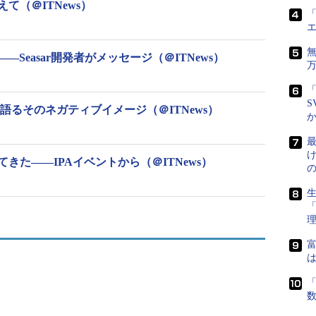
て（＠ITNews）
「
Seasar開発者がメッセージ（＠ITNews）
「
S
語るそのネガティブイメージ（＠ITNews）
最
きた――IPAイベントから（＠ITNews）
生
富
は
PAの報告書から）
「
業界の仕事のイメージについて「3K、5K、7K、10K
ることが、面白おかしく伝わっている。このことが