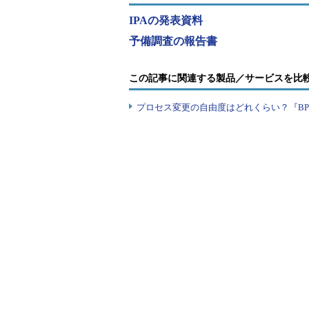
答。 67.8％の「やや不足している
IPAの発表資料
IPAがIT人材育成の道標と位置づけ
予備調査の報告書
の28.3％がすでに利用。利用を検討
する意向を示している。特に従業員が1
この記事に関連する製品／サービスを比
っているという。
プロセス変更の自由度はどれくらい？『B