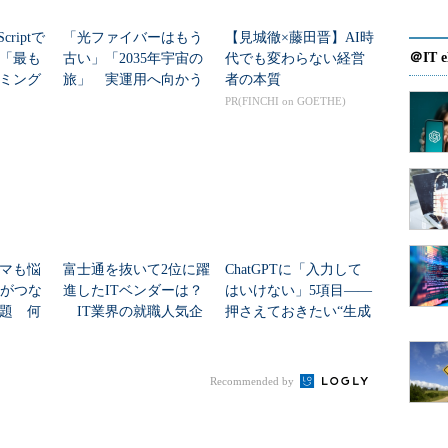
は由々しき事態と思っている」とコメントした。IT
criptで
「光ファイバーはもう
【見城徹×藤田晋】AI時
「別の調査ではエンジニアの3分の2近くが仕事に意
＠IT e
年「最も
古い」「2035年宇宙の
代でも変わらない経営
プからもそういうことを発信していくべきと思う」
ミング
旅」 実運用へ向かう
者の本質
データセンター新技術
PR(FINCHI on GOETHE)
SA）が、学生向けに開
の先輩の話を紹介する活
しずつ（IT業界のイメ
」と話した。JISAは
ebサイト
を開設してい
マも悩
富士通を抜いて2位に躍
ChatGPTに「入力して
Nがつな
進したITベンダーは？
はいけない」5項目――
題 何
IT業界の就職人気企
押さえておきたい“生成
IT企業は苦しんでい
た？
業トップ20
AIのNGリスト”
る」というIT企業は回
59.1％をあわせると
Recommended by
感じている。また、人
IPA 理事長の藤原武平太氏
が「大幅に不足」と回