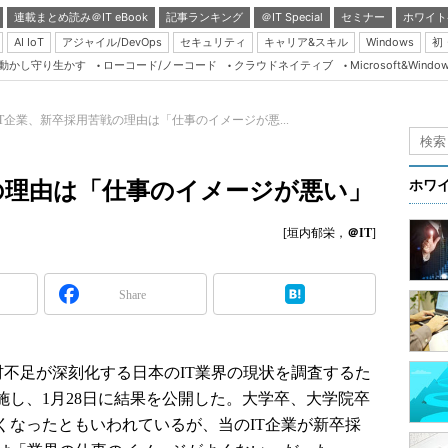
連載まとめ読み＠IT eBook
記事ランキング
＠IT Special
セミナー
ホワイト
AI IoT
アジャイル/DevOps
セキュリティ
キャリア&スキル
Windows
初
り動かし守り生かす
ローコード/ノーコード
クラウドネイティブ
Microsoft&Windo
Server & Storage
HTML5 + UX
IT企業、新卒採用苦戦の理由は「仕事のイメージが悪...
Smart & Social
Coding Edge
の理由は「仕事のイメージが悪い」
ホワ
Java Agile
[垣内郁栄，
＠IT
]
Database Expert
Linux ＆ OSS
Share
Master of IP Networ
Security & Trust
Test & Tools
材不足が深刻化する日本のIT業界の現状を調査するた
施し、1月28日に結果を公開した。大学卒、大学院卒
Insider.NET
くなったともいわれているが、当のIT企業が新卒採
ブログ