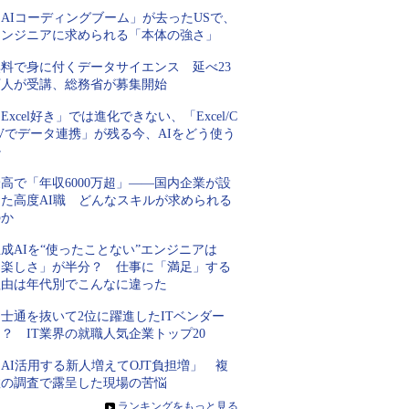
AIコーディングブーム」が去ったUSで、
エンジニアに求められる「本体の強さ」
無料で身に付くデータサイエンス 延べ23
万人が受講、総務省が募集開始
Excel好き」では進化できない、「Excel/C
Vでデータ連携」が残る今、AIをどう使う
か
高で「年収6000万超」――国内企業が設
けた高度AI職 どんなスキルが求められる
のか
成AIを“使ったことない”エンジニアは
「楽しさ」が半分？ 仕事に「満足」する
理由は年代別でこんなに違った
士通を抜いて2位に躍進したITベンダー
？ IT業界の就職人気企業トップ20
AI活用する新人増えてOJT負担増」 複
数の調査で露呈した現場の苦悩
»
ランキングをもっと見る