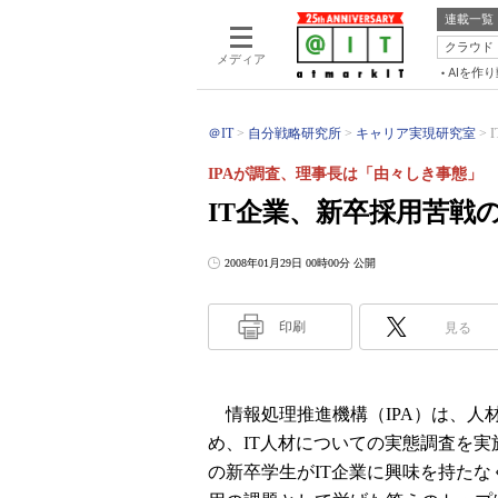
連載一覧
クラウド
メディア
AIを作
＠IT
自分戦略研究所
キャリア実現研究室
IPAが調査、理事長は「由々しき事態」
IT企業、新卒採用苦戦
2008年01月29日 00時00分 公開
印刷
見る
情報処理推進機構（IPA）は、人
め、IT人材についての実態調査を実
の新卒学生がIT企業に興味を持たな