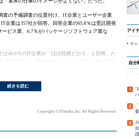
は「業界の仕事のイメージがよくない」だった。
調査の予備調査の位置付け。IT企業とユーザー企業
IT企業は357社が回答。回答企業の65.8％は受託開発
アイ
サービス業、6.7％がパッケージソフトウェア業な
キャ
は40.9％のIT企業が「ほぼ目標どおり」と回答。た
も3割以上あり、苦戦は続いているようだ。特にほぼ
自分
員1000人以上の大企業と比べて、1000人未満の中
という回答が多かった。
続きを読む
“
うか。上記のように複数回答でIT企業の46.5％は
」と回答。2番目は「人材の量的な確保が難しい」
「
度が低い」（38.7％）だった。業界の仕事のイメージ
Copyright © ITmedia, Inc. All Rights Reserved.
大企業に多かった。従業員1000人未満の中堅・中
A
課題となっている。