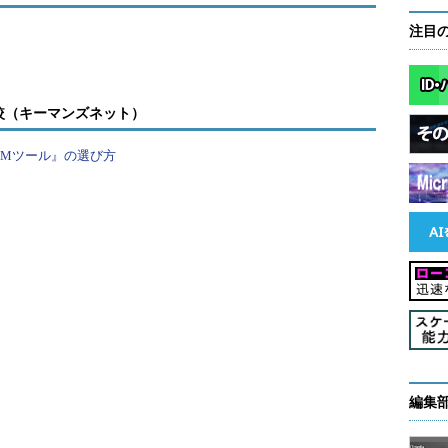
」を合わせると9割を超える。
注目
るITスキル標準（ITSS）については回答したIT企業
している企業も 27.5％いて、半数以上のIT企業が利用
000人以上の大企業では、63.4％がすでにITSSを使
較（キーマンズネット）
PMツール』の選び方
編集