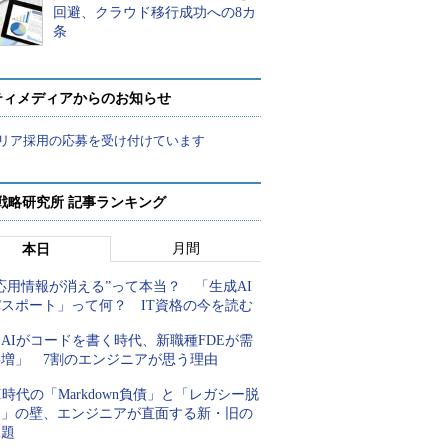
回避、クラウド移行成功への8カ
条
ティメディアからのお知らせ
リア採用の応募を受け付けています
戦略研究所 記事ランキング
月間
本日
応用情報が消える”って本当？ 「生成AI
パスポート」って何？ IT資格の今を読む
AIがコードを書く時代、新職種FDEが需
要増」 7割のエンジニアが思う理由
I時代の「Markdown負債」と「レガシー脱
却」の壁、エンジニアが直面する新・旧の
課題