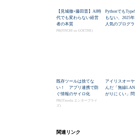
結果を裏打ちしているのだろう。私
【見城徹×藤田晋】AI時
PythonでもTypeS
業界のイメージをアップについては
代でも変わらない経営
もない、2025
義を感じている。業界として、トッ
者の本質
人気のプログラ
と語った。
言語」
PR(FINCHI on GOETHE)
さらに情報サービス産業協会（JI
発の現場を見せる活動や、IT業界
動を行っていることを説明し、「少
ージは）矯正されていくと思っている
会員企業の新卒採用情報を集めた
W
既存ツールは捨てな
アイリスオーヤ
る。
い！ アプリ連携で防
んだ「無線LA
ぐ情報のサイロ化
がりにくい」問
新卒採用だけでなく、人材一般でも
を変えて解決し
PR(ITmedia エンタープライ
る。人材の量が「大幅に不足してい
ズ)
答の28.3％。「やや不足している」の
実に9割近くのIT企業が人材不足を
材の質についても23.5％のIT企業
関連リンク