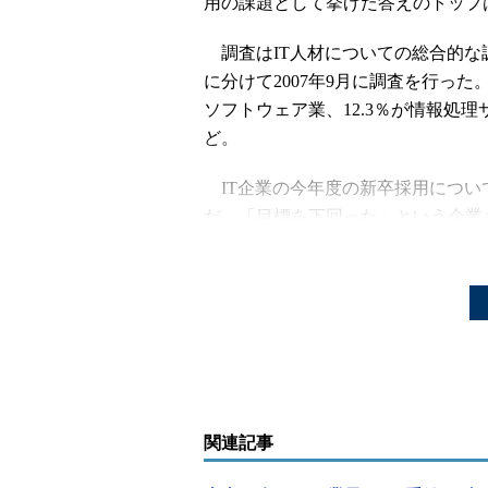
用の課題として挙げた答えのトップ
調査はIT人材についての総合的な
に分けて2007年9月に調査を行った。
ソフトウェア業、12.3％が情報処理
ど。
IT企業の今年度の新卒採用について
だ、「目標を下回った」という企業
目標どおりの採用を確保している従業
堅・中小企業は「目標を下回った」
では、各社の新卒採用の課題は何だろ
「業界の仕事のイメージがよくない
（45.1％）、3番目は「企業の知名
が悪いことを心配しているのは、特に
小企業では人材の量的な確保の方が
関連記事