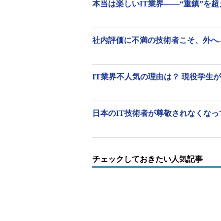
本当は楽しいIT業界――“重鎮”を超え
社内評価に不満の技術者こそ、外へ――
IT業界不人気の理由は？ 現役学生が
日本のIT技術者が尊敬されなくなって
チェックしておきたい人気記事
IT企業が考える新卒採用の課題（I
IPA 理事長の藤原武平太氏は、IT
など私自身は根拠がないと思ってい