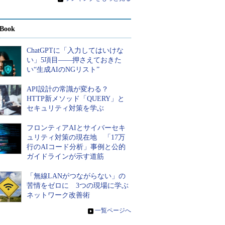
Book
ChatGPTに「入力してはいけな
い」5項目――押さえておきた
い“生成AIのNGリスト”
API設計の常識が変わる？
HTTP新メソッド「QUERY」と
セキュリティ対策を学ぶ
フロンティアAIとサイバーセキ
ュリティ対策の現在地 「17万
行のAIコード分析」事例と公的
ガイドラインが示す道筋
「無線LANがつながらない」の
苦情をゼロに 3つの現場に学ぶ
ネットワーク改善術
»
一覧ページへ