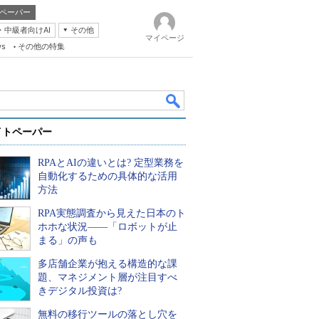
ペーパー
・中級者向けAI
その他
マイページ
ws
その他の特集
イトペーパー
RPAとAIの違いとは? 定型業務を
自動化するための具体的な活用
方法
RPA実態調査から見えた日本のト
k
ホホな状況――「ロボットが止
まる」の声も
多店舗企業が抱える構造的な課
題、マネジメント層が注目すべ
きデジタル投資は?
無料の移行ツールの落とし穴を