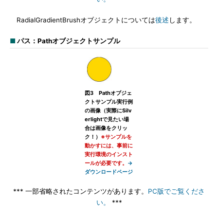
RadialGradientBrushオブジェクトについては
後述
します。
■
パス：Pathオブジェクトサンプル
図3 Pathオブジェ
クトサンプル実行例
の画像（実際にSilv
erlightで見たい場
合は画像をクリッ
ク！）
※サンプルを
動かすには、事前に
実行環境のインスト
ールが必要です。
→
ダウンロードページ
*** 一部省略されたコンテンツがあります。
PC版でご覧くださ
い。
***