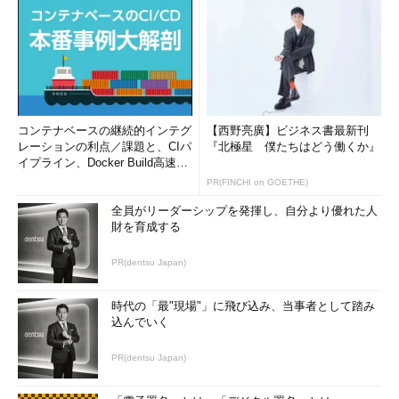
コンテナベースの継続的インテグ
【西野亮廣】ビジネス書最新刊
レーションの利点／課題と、CIパ
『北極星 僕たちはどう働くか』
イプライン、Docker Build高速化
のコツ (1/2...
PR(FINCHI on GOETHE)
全員がリーダーシップを発揮し、自分より優れた人
財を育成する
PR(dentsu Japan)
時代の「最"現場"」に飛び込み、当事者として踏み
込んでいく
PR(dentsu Japan)