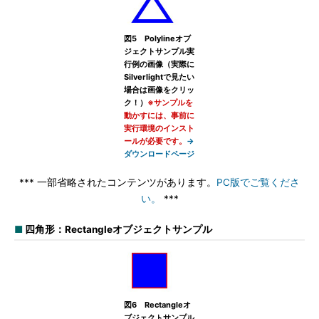
図5 Polylineオブ
ジェクトサンプル実
行例の画像（実際に
Silverlightで見たい
場合は画像をクリッ
ク！）
※サンプルを
動かすには、事前に
実行環境のインスト
ールが必要です。
→
ダウンロードページ
*** 一部省略されたコンテンツがあります。
PC版でご覧くださ
い。
***
■
四角形：Rectangleオブジェクトサンプル
図6 Rectangleオ
ブジェクトサンプル