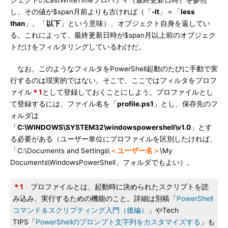
ジェクトのLastWriteTimeプロパティ（最終更新日時）を参照
し、その値が$span月前よりも古ければ（「
-lt
」＝「
less
than
」。「
以下
」という意味）、オブジェクト自身を返してい
る。これによって、最終更新日時が$span月以上前のオブジェク
トだけをフィルタリングしているわけだ。
なお、このようなフィルタをPowerShell起動のたびに手動で実
行するのは現実的ではない。そこで、ここではフィルタをプロフ
ァイル
＊1
として登録しておくことにしよう。プロファイルとし
て登録するには、ファイル名を「
profile.ps1
」とし、保存先のフ
ォルダは
「
C:\WINDOWS\SYSTEM32\windowspowershell\v1.0
」とす
る必要がある（ユーザー単位にプロファイルを区別したければ、
「C:\Documents and Settings\
＜ユーザー名＞
\My
Documents\WindowsPowerShell」フォルダでもよい）。
＊1
プロファイルとは、起動時に決められたスクリプトを読
み込み、実行するための機能のこと。詳細は別稿「
PowerShell
コマンド＆スクリプティング入門（後編）
」やTech
TIPS「
PowerShellのプロンプト文字列をカスタマイズする
」も