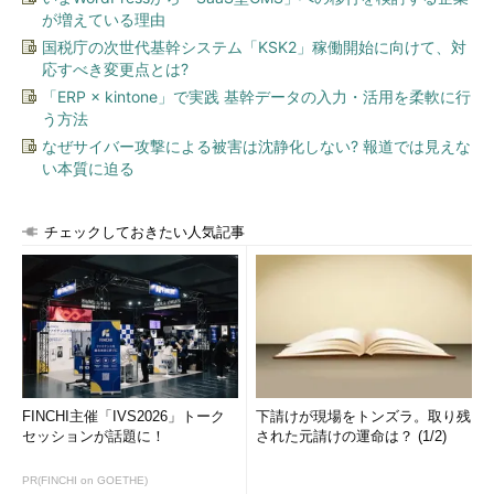
が増えている理由
国税庁の次世代基幹システム「KSK2」稼働開始に向けて、対
応すべき変更点とは?
「ERP × kintone」で実践 基幹データの入力・活用を柔軟に行
う方法
なぜサイバー攻撃による被害は沈静化しない? 報道では見えな
い本質に迫る
チェックしておきたい人気記事
FINCHI主催「IVS2026」トーク
下請けが現場をトンズラ。取り残
セッションが話題に！
された元請けの運命は？ (1/2)
PR(FINCHI on GOETHE)