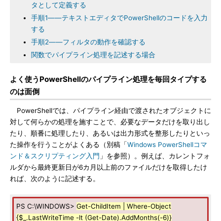
タとして定義する
手順1――テキストエディタでPowerShellのコードを入力
する
手順2――フィルタの動作を確認する
関数でパイプライン処理を記述する場合
よく使うPowerShellのパイプライン処理を毎回タイプする
のは面倒
PowerShellでは、パイプライン経由で渡されたオブジェクトに
対して何らかの処理を施すことで、必要なデータだけを取り出し
たり、順番に処理したり、あるいは出力形式を整形したりといっ
た操作を行うことがよくある（別稿「
Windows PowerShellコマ
ンド＆スクリプティング入門
」を参照）。例えば、カレントフォ
ルダから最終更新日が6カ月以上前のファイルだけを取得したけ
れば、次のように記述する。
PS C:\WINDOWS>
Get-ChildItem | Where-Object
{$_.LastWriteTime -lt (Get-Date).AddMonths(-6)}