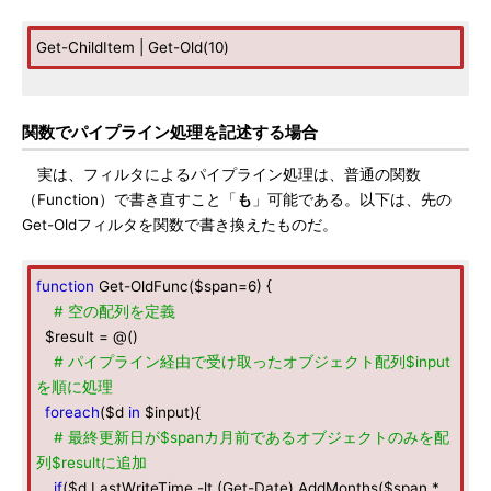
Get-ChildItem | Get-Old(10)
関数でパイプライン処理を記述する場合
実は、フィルタによるパイプライン処理は、普通の関数
（Function）で書き直すこと「
も
」可能である。以下は、先の
Get-Oldフィルタを関数で書き換えたものだ。
function
Get-OldFunc($span=6) {
# 空の配列を定義
$result = @()
# パイプライン経由で受け取ったオブジェクト配列$input
を順に処理
foreach
($d
in
$input){
# 最終更新日が$spanカ月前であるオブジェクトのみを配
列$resultに追加
if
($d.LastWriteTime -lt (Get-Date).AddMonths($span *