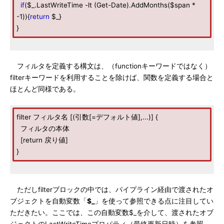
if
($_.LastWriteTime -lt (Get-Date).AddMonths($span *
-1)){
return
$_}
}
フィルタを定義する構文は、（functionキーワードではなく）
filterキーワードを利用することを除けば、関数を定義する場合と
ほとんど同様である。
filter フィルタ名 [(引数[=デフォルト値],...)] {
フィルタの本体
[return 戻り値]
}
ただしfilterブロックの中では、パイプライン経由で渡されたオ
ブジェクトを自動変数「
$_
」を使って参照できる点に注目してい
ただきたい。ここでは、この自動変数$_を介して、渡されたオブ