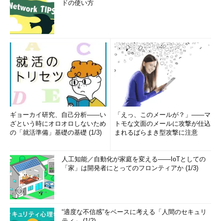
ドの使い方
ギョーカイ研究、自己分析――い
「えっ、このメールが？」――マ
ざという時にオロオロしないため
トモな文面のメールに攻撃が仕込
の「就活準備」基礎の基礎 (1/3)
まれるばらまき型攻撃に注意
人工知能／自動化が家庭を変える――IoTとしての
「家」は開発者にとってのフロンティアか (1/3)
“適度な不信感”をベースに考える「人間のセキュリ
ティ」 (1/2)