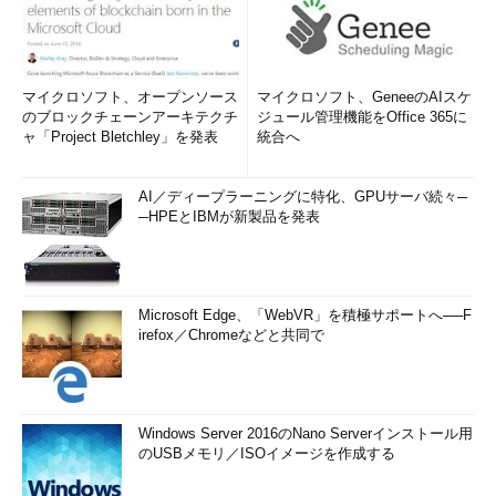
マイクロソフト、オープンソース
マイクロソフト、GeneeのAIスケ
のブロックチェーンアーキテクチ
ジュール管理機能をOffice 365に
ャ「Project Bletchley」を発表
統合へ
AI／ディープラーニングに特化、GPUサーバ続々─
─HPEとIBMが新製品を発表
Microsoft Edge、「WebVR」を積極サポートへ──F
irefox／Chromeなどと共同で
Windows Server 2016のNano Serverインストール用
のUSBメモリ／ISOイメージを作成する