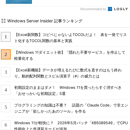
Recommended by
Windows Server Insider 記事ランキング
【Excel新関数】コピペじゃないよTOCOLだよ！ 表を一発でリス
ト化するTOCOL関数の基本と実践
【Windows 11ダイエット術】「隠れた不要サービス」を停止して
軽量化する
【Excel新機能】データが増えるたびに数式を直すのはもう終わ
り。動的配列関数とスピル演算子（#）の威力とは
初期設定のままはダメ！ Windows 11を買ったらすぐ消すべき
「おせっかいな初期設定」5選
プログラミングの知識は不要？ 話題の「Claude Code」で非エン
ジニアが「欲しかったあのツール」を作る
Windows 11が軽快に？ 2026年5月パッチ「KB5089549」でCPU
性能向上と低遅延モードが追加