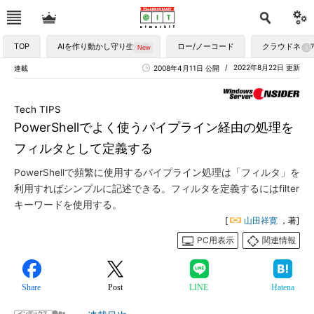
TOP
AIを作り動かし守り生かす
ロー/ノーコード
クラウドネイ
2022年8月22日 更新
連載
2008年4月11日 公開
Tech TIPS
PowerShellでよく使うパイプライン経由の処理を
フィルタとして定義する
PowerShellで頻繁に使用するパイプライン処理は「フィルタ」を
利用すればシンプルに記述できる。フィルタを定義するにはfilter
キーワードを使用する。
[
山田祥寛
，著]
PC用表示
関連情報
Share
Post
LINE
Hatena