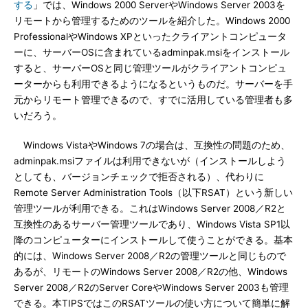
する
」では、Windows 2000 ServerやWindows Server 2003を
リモートから管理するためのツールを紹介した。Windows 2000
ProfessionalやWindows XPといったクライアントコンピュータ
ーに、サーバーOSに含まれているadminpak.msiをインストール
すると、サーバーOSと同じ管理ツールがクライアントコンピュ
ーターからも利用できるようになるというものだ。サーバーを手
元からリモート管理できるので、すでに活用している管理者も多
いだろう。
Windows VistaやWindows 7の場合は、互換性の問題のため、
adminpak.msiファイルは利用できないが（インストールしよう
としても、バージョンチェックで拒否される）、代わりに
Remote Server Administration Tools（以下RSAT）という新しい
管理ツールが利用できる。これはWindows Server 2008／R2と
互換性のあるサーバー管理ツールであり、Windows Vista SP1以
降のコンピューターにインストールして使うことができる。基本
的には、Windows Server 2008／R2の管理ツールと同じもので
あるが、リモートのWindows Server 2008／R2の他、Windows
Server 2008／R2のServer CoreやWindows Server 2003も管理
できる。本TIPSではこのRSATツールの使い方について簡単に解