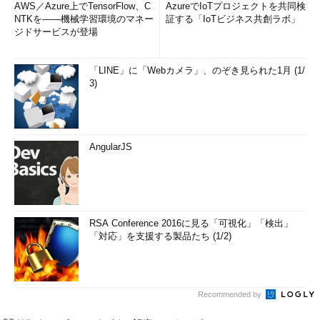
AWS／Azure上でTensorFlow、C
AzureでIoTプロジェクトを共同検
NTKを――機械学習環境のマネー
証する「IoTビジネス共創ラボ」
ジドサービスが登場
「LINE」に「Webカメラ」、のぞき見られた1月 (1/
3)
AngularJS
RSA Conference 2016に見る「可視化」「検出」
「対応」を支援する製品たち (1/2)
Recommended by