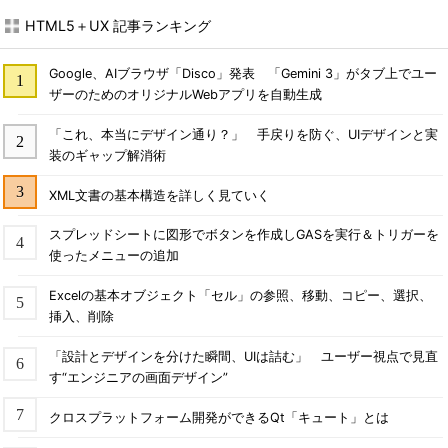
HTML5＋UX 記事ランキング
Google、AIブラウザ「Disco」発表 「Gemini 3」がタブ上でユー
ザーのためのオリジナルWebアプリを自動生成
「これ、本当にデザイン通り？」 手戻りを防ぐ、UIデザインと実
装のギャップ解消術
XML文書の基本構造を詳しく見ていく
スプレッドシートに図形でボタンを作成しGASを実行＆トリガーを
使ったメニューの追加
Excelの基本オブジェクト「セル」の参照、移動、コピー、選択、
挿入、削除
「設計とデザインを分けた瞬間、UIは詰む」 ユーザー視点で見直
す“エンジニアの画面デザイン”
クロスプラットフォーム開発ができるQt「キュート」とは