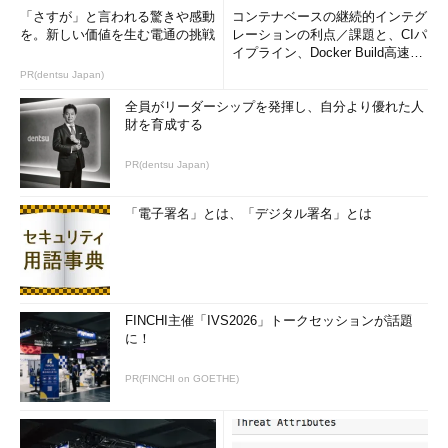
「さすが」と言われる驚きや感動
コンテナベースの継続的インテグ
を。新しい価値を生む電通の挑戦
レーションの利点／課題と、CIパ
イプライン、Docker Build高速化
のコツ (1/2...
PR(dentsu Japan)
全員がリーダーシップを発揮し、自分より優れた人
財を育成する
PR(dentsu Japan)
「電子署名」とは、「デジタル署名」とは
FINCHI主催「IVS2026」トークセッションが話題
に！
PR(FINCHI on GOETHE)