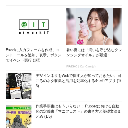
Excelに入力フォームを作成、コ
暑い夏には「潤いを呼び込むクレ
ントロールを追加、表示、ボタン
ンジングオイル」が最適！
でイベント実行 (1/3)
PR(DHC｜CanCam.jp)
デザインネタをWebで探す人が知っておきたい、日
ごろのネタ収集と活用を効率化する4つのアプリ (1/
3)
作業手順書はもういらない！ Puppetにおける自動
化の定義書「マニフェスト」の書き方と基礎文法ま
とめ (1/5)