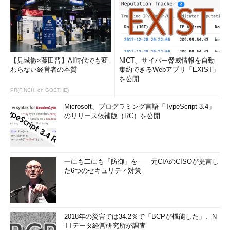
【見城徹×藤田晋】AI時代でも変
NICT、サイバー脅威情報を自動
わらない経営者の本質
集約できるWebアプリ「EXIST」
を公開
PR(FINCHI on GOETHE)
Microsoft、プログラミング言語「TypeScript 3.4」
のリリース候補版（RC）を公開
一にも二にも「防御」を――元CIAのCISOが提言し
た6つのセキュリティ対策
2018年の災害では34.2％で「BCPが機能した」、N
TTデータ経営研究所が調査