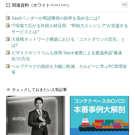
関連資料（ホワイトペーパー）
PR
SaaSベンダーが商談獲得の効率を高めるには?
IT現場で広がる外部人材活用、“即戦力エンジニア”が支援する
サービスとは?
大規模ネットワーク構築における「コストダウンの定石」と
は?
ビザスクやソラコムも採用 Slack連携による稟議承認“爆速
化”の方法
ヘルプデスクの負担を大幅に軽減、カルビーに学ぶPC管理改
革
チェックしておきたい人気記事