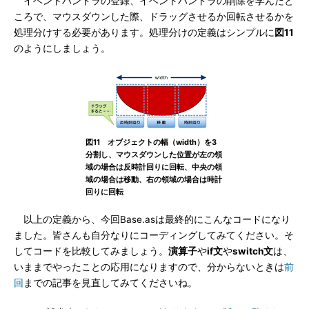
イベントハンドラの登録、イベントハンドラの削除を学んだと
ころで、マウスダウンした際、ドラッグさせるか回転させるかを
処理分けする必要があります。処理分けの定義はシンプルに
図11
のようにしましょう。
図11 オブジェクトの幅（width）を3
分割し、マウスダウンした位置が左の領
域の場合は反時計回りに回転、中央の領
域の場合は移動、右の領域の場合は時計
回りに回転
以上の定義から、今回Base.asは最終的にこんなコードになり
ました。皆さんも自分なりにコーディングしてみてください。そ
してコードを比較してみましょう。
演算子
や
if文
や
switch文
は、
いままでやったことの応用になりますので、分からないときは
前
回
までの記事を見直してみてくださいね。