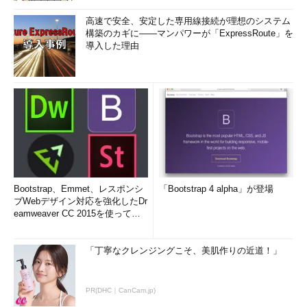
高速で安全、安定した専用線接続が理想のシステム
構築のカギに――マンパワーが「ExpressRoute」を
導入した理由
Bootstrap、Emmet、レスポンシ
「Bootstrap 4 alpha」が登場
ブWebデザイン対応を強化したDr
eamweaver CC 2015を使って
み...
「丁寧なクレンジングこそ、美肌作りの近道！」
PR(DHC｜CanCam.jp)