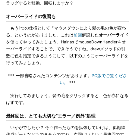
ラッグすると移動、回転しますか？
オーバーライドの復習も
もう1つの仕様として「マウスダウンにより髪の毛の色が変わ
る」というのがありました。これは
前回
解説した
オーバーライド
を使ってやってみましょう。Hair.asでmouseDownHandlerをオ
ーバーライドすることで、できそうですね。drawメソッドの引
数に色を指定できるようにして、以下のようにオーバーライドを
行ってみましょう。
*** 一部省略されたコンテンツがあります。
PC版でご覧くださ
い。
***
実行してみましょう。髪の毛をクリックすると、色が赤になる
はずです。
最終回は、とても大切な“エラー／例外”処理
いかがでしたか？ 今回作ったものを拡張していけば、似顔絵
作成ゲームなどもできそうですね。次回はいよいよ最終回です。