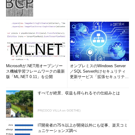
Microsoftが.NET用オープンソー
オンプレミスのWindows Server
ス機械学習フレームワークの最新
／SQL Server向けセキュリティ
版「ML.NET 0.11」を公開
更新サービス「拡張セキュリティ
更新プログ...
すべてが絶景、収益も得られるその仕組みとは
PR(COCO VILLA on GOETHE)
IT開発者の75％以上が開発以外にも従事、楽天コミ
ュニケーションズ調べ