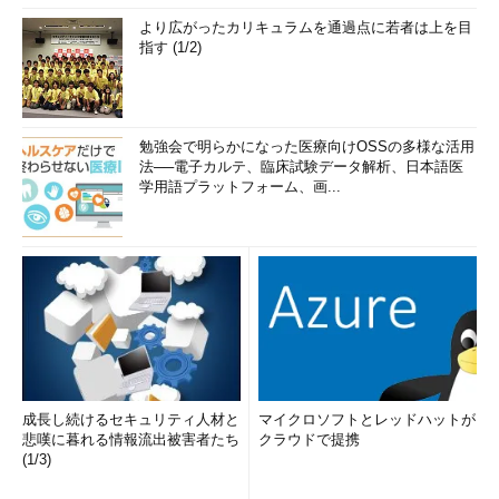
より広がったカリキュラムを通過点に若者は上を目
指す (1/2)
勉強会で明らかになった医療向けOSSの多様な活用
法──電子カルテ、臨床試験データ解析、日本語医
学用語プラットフォーム、画...
成長し続けるセキュリティ人材と
マイクロソフトとレッドハットが
悲嘆に暮れる情報流出被害者たち
クラウドで提携
(1/3)