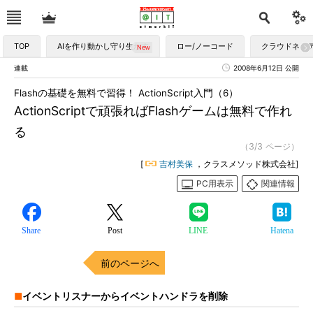
TOP
AIを作り動かし守り生かす
ロー/ノーコード
クラウドネイ
連載
2008年6月12日 公開
Flashの基礎を無料で習得！ ActionScript入門（6）
ActionScriptで頑張ればFlashゲームは無料で作れ
る
（3/3 ページ）
[
吉村美保
，クラスメソッド株式会社]
PC用表示
関連情報
Share
Post
LINE
Hatena
前のページへ
■
イベントリスナーからイベントハンドラを削除