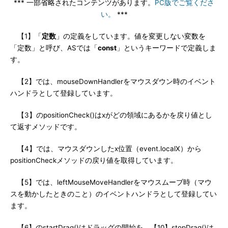
*** 一部省略されたコンテンツがあります。
PC版でご覧くださ
い。
***
【1】「
定数
」の定義をしています。値を変更しない変数を
「定数」と呼び、ASでは「
const
」というキーワードで定義しま
す。
【2】では、mouseDownHandlerをマウスダウン時のイベント
ハンドラとして登録しています。
【3】のpositionCheck()はxがどの領域にあるかを戻り値とし
て返すメソッドです。
【4】では、マウスダウンしたx位置（event.localX）から
positionCheckメソッドの戻り値を取得しています。
【5】では、leftMouseMoveHandlerをマウスムーブ時（マウ
スを動かしたときのこと）のイベントハンドラとして登録してい
ます。
【6】のstartDrag()はドラッグの開始を、【10】stopDrag()は