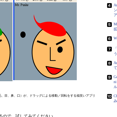
A
ン
M
W
う
A
G
n
ル
毛、目、鼻、口）が、ドラッグによる移動／回転をする福笑いアプリ
C
るので、試してみてください。