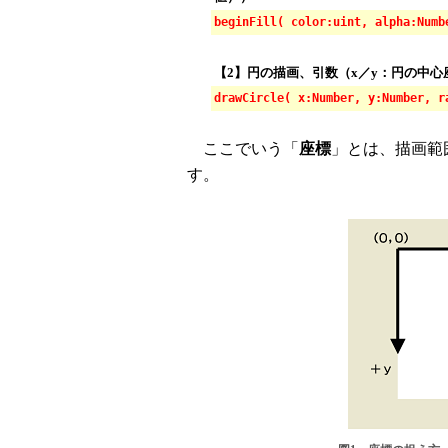
beginFill( color:uint, alpha:Numb
【2】円の描画、引数（x／y：円の中心座標
drawCircle( x:Number, y:Number, r
ここでいう「
座標
」とは、描画範
す。