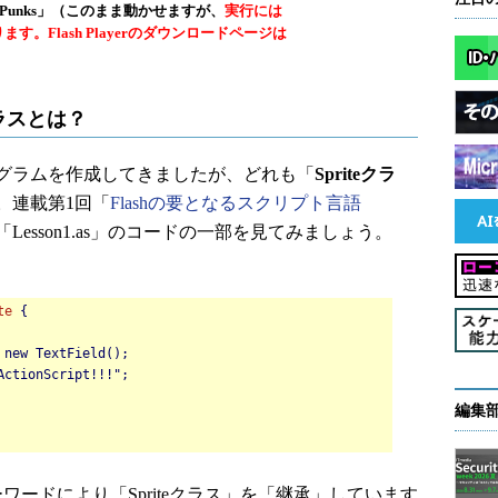
. Punks」（このまま動かせますが、
実行には
になります。Flash Playerのダウンロードページは
クラスとは？
グラムを作成してきましたが、どれも「
Spriteクラ
。連載第1回「
Flashの要となるスクリプト言語
Lesson1.as」のコードの一部を見てみましょう。
te
{
 new TextField();
ActionScript!!!";
編集
ワードにより「Spriteクラス」を「継承」しています