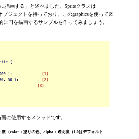
に描画する」と述べました。Spriteクラスは
ラスのオブジェクトを持っており、このgraphicsを使って図
的に円を描画するサンプルを作ってみましょう。
rite {
000 );
【1】
 80, 50 );
【2】
【3】
スの描画に使用するメソッドです。
引数（color：塗りの色、alpha：透明度（1.0はデフォルト