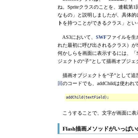
ね。Spriteクラスのことを、連載第1
なもの」と説明しましたが、具体的
ト
を持つことができるクラス」とい
AS3において、
SWF
ファイルを生
れた最初に呼び出されるクラス）がS
何かしらを画面に表示するには、「Spr
ジェクトの“子”として描画オブジ
描画オブジェクトを“子”として追加す
回
のコードでも、addChildは使わ
addChild(textField);
こうすることで、文字が画面に表
Flash描画メソッドがいっぱいの