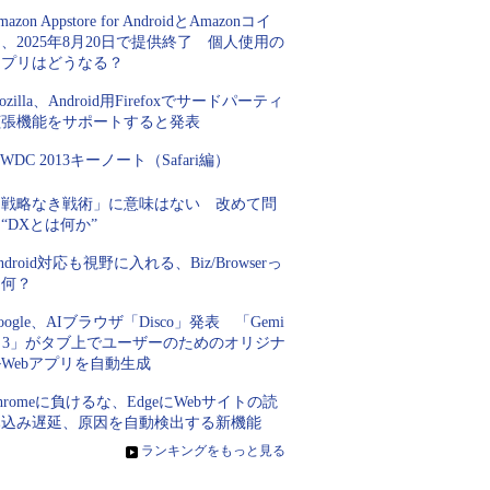
mazon Appstore for AndroidとAmazonコイ
、2025年8月20日で提供終了 個人使用の
アプリはどうなる？
ozilla、Android用Firefoxでサードパーティ
拡張機能をサポートすると発表
WDC 2013キーノート（Safari編）
「戦略なき戦術」に意味はない 改めて問
“DXとは何か”
ndroid対応も視野に入れる、Biz/Browserっ
て何？
oogle、AIブラウザ「Disco」発表 「Gemi
i 3」がタブ上でユーザーのためのオリジナ
Webアプリを自動生成
hromeに負けるな、EdgeにWebサイトの読
み込み遅延、原因を自動検出する新機能
»
ランキングをもっと見る