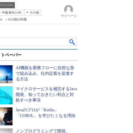
ペーパー
・中級者向けAI
その他
マイページ
ws
その他の特集
イトペーパー
AI機能を業務フローに自然な形
で組み込み、社内定着を促進す
る方法
マイクロサービスを補完するJava
k
開発、知っておきたい利点と対
処すべき事項
Javaのプロが「Kotlin」
「COBOL」を学びたくなる理由
ノンプログラミングで開発、