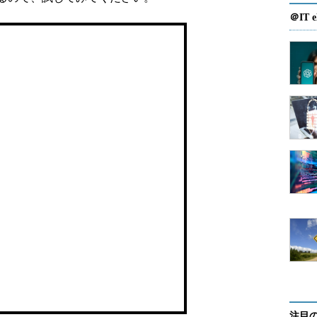
＠IT e
注目