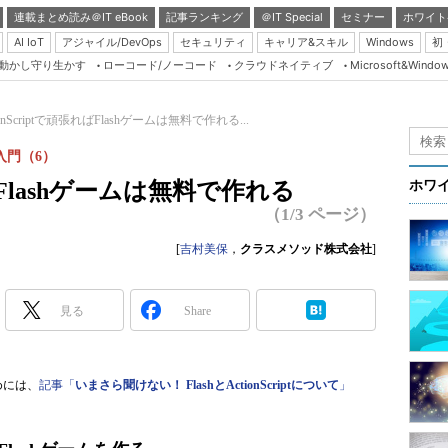
連載まとめ読み＠IT eBook
記事ランキング
＠IT Special
セミナー
ホワイト
AI IoT
アジャイル/DevOps
セキュリティ
キャリア&スキル
Windows
初
り動かし守り生かす
ローコード/ノーコード
クラウドネイティブ
Microsoft&Windo
Server & Storage
HTML5 + UX
ionScriptで頑張ればFlashゲームは無料で作れる...
Smart & Social
t入門（6）
Coding Edge
ればFlashゲームは無料で作れる
ホワ
Java Agile
（1/3 ページ）
Database Expert
[
吉村美保
，
クラスメソッド株式会社
]
Linux ＆ OSS
Master of IP Networ
見る
Share
Security & Trust
Test & Tools
めには、
記事「
いまさら聞けない！ FlashとActionScriptについて
」
Insider.NET
ブログ