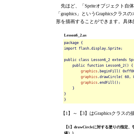
先ほど、「Spriteオブジェクト自体
「graphics」というGraphicsク
形を描画することができます。具体
Lesson6_2.as
package {
import flash.display.Sprite;
public class Lesson6_2 extends Sp
public function Lesson6_2() {
graphics
.beginFill( 0xff0
graphics
.drawCircle( 60,
graphics
.endFill();
}
}
}
【1】～【3】はGraphicsクラ
【1】drawCircleに対する塗りの指定、
値））