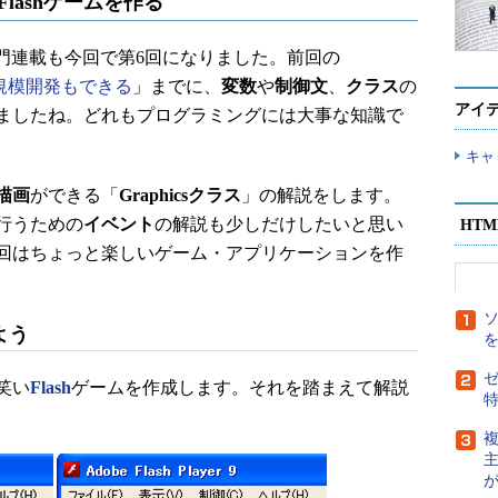
でFlashゲームを作る
入門連載も今回で第6回になりました。前回の
装で大規模開発もできる
」までに、
変数
や
制御文
、
クラス
の
アイ
ましたね。どれもプログラミングには大事な知識で
キャ
描画
ができる「
Graphicsクラス
」の解説をします。
行うための
イベント
の解説も少しだけしたいと思い
HT
回はちょっと楽しいゲーム・アプリケーションを作
よう
ゼ
笑い
Flash
ゲームを作成します。それを踏まえて解説
複