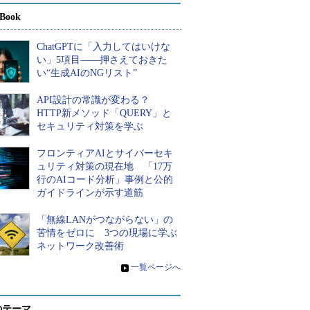
Book
ChatGPTに「入力してはいけな
い」5項目――押さえておきた
い“生成AIのNGリスト”
API設計の常識が変わる？
HTTP新メソッド「QUERY」と
セキュリティ対策を学ぶ
フロンティアAIとサイバーセキ
ュリティ対策の現在地 「17万
行のAIコード分析」事例と公的
ガイドラインが示す道筋
「無線LANがつながらない」の
苦情をゼロに 3つの現場に学ぶ
ネットワーク改善術
»
一覧ページへ
のテーマ