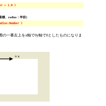
er = 1.0 )
、radius：半径）
adius:Number )
囲の一番左上をx軸で0y軸で0としたものになりま