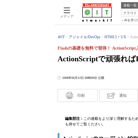
連載一覧
クラウド
メディア
AIを作
＠IT
アジャイル/DevOps
HTML5 + UX
Act
Flashの基礎を無料で習得！ ActionScrip
ActionScriptで頑張
2008年06月12日 00時00分 公開
印刷
通知
編集部注：
この連載をより深く理解するた
も併せてご覧ください。