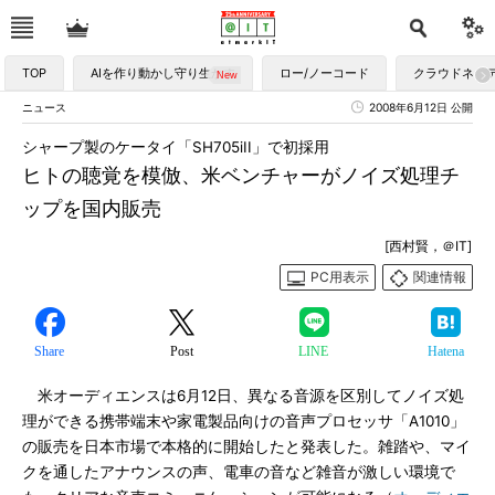
TOP
AIを作り動かし守り生かす
ロー/ノーコード
クラウドネイ
ニュース
2008年6月12日 公開
シャープ製のケータイ「SH705iII」で初採用
ヒトの聴覚を模倣、米ベンチャーがノイズ処理チ
ップを国内販売
[西村賢，＠IT]
PC用表示
関連情報
Share
Post
LINE
Hatena
米オーディエンスは6月12日、異なる音源を区別してノイズ処
理ができる携帯端末や家電製品向けの音声プロセッサ「A1010」
の販売を日本市場で本格的に開始したと発表した。雑踏や、マイ
クを通したアナウンスの声、電車の音など雑音が激しい環境で