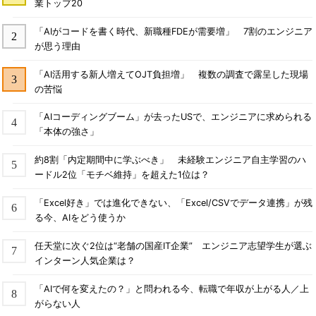
業トップ20
「AIがコードを書く時代、新職種FDEが需要増」 7割のエンジニア
が思う理由
「AI活用する新人増えてOJT負担増」 複数の調査で露呈した現場
の苦悩
「AIコーディングブーム」が去ったUSで、エンジニアに求められる
「本体の強さ」
約8割「内定期間中に学ぶべき」 未経験エンジニア自主学習のハ
ードル2位「モチベ維持」を超えた1位は？
「Excel好き」では進化できない、「Excel/CSVでデータ連携」が残
る今、AIをどう使うか
任天堂に次ぐ2位は“老舗の国産IT企業” エンジニア志望学生が選ぶ
インターン人気企業は？
「AIで何を変えたの？」と問われる今、転職で年収が上がる人／上
がらない人