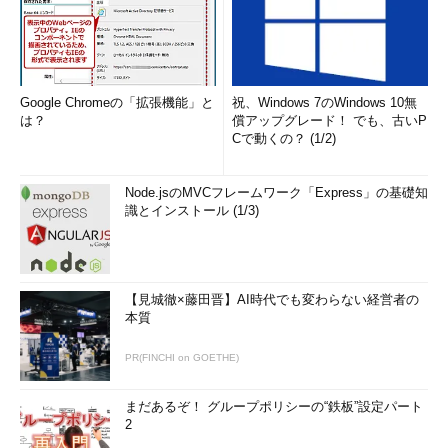
Google Chromeの「拡張機能」と
祝、Windows 7のWindows 10無
は？
償アップグレード！ でも、古いP
Cで動くの？ (1/2)
Node.jsのMVCフレームワーク「Express」の基礎知
識とインストール (1/3)
【見城徹×藤田晋】AI時代でも変わらない経営者の
本質
PR(FINCHI on GOETHE)
まだあるぞ！ グループポリシーの“鉄板”設定パート
2