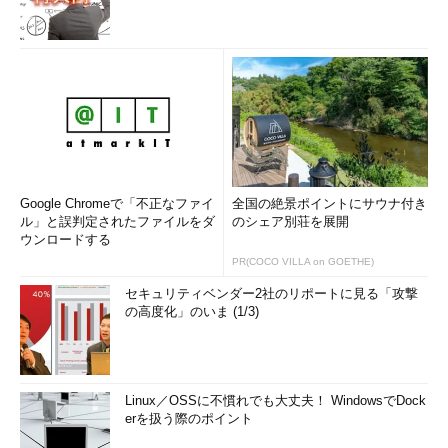
Google Chromeで「不正なファイ
全国の絶景ポイントにサウナ付き
ル」と誤判定されたファイルをダ
のシェア別荘を展開
ウンロードする
PR(COCO VILLA on GOETHE)
セキュリティベンダー2社のリポートに見る「攻撃
の高度化」のいま (1/3)
Linux／OSSに不慣れでも大丈夫！ WindowsでDock
erを扱う際のポイント