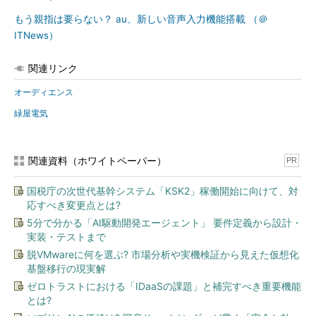
もう親指は要らない？ au、新しい音声入力機能搭載 （＠
ITNews）
関連リンク
オーディエンス
緑屋電気
関連資料（ホワイトペーパー）
PR
国税庁の次世代基幹システム「KSK2」稼働開始に向けて、対
応すべき変更点とは?
5分で分かる「AI駆動開発エージェント」 要件定義から設計・
実装・テストまで
脱VMwareに何を選ぶ? 市場分析や実機検証から見えた仮想化
基盤移行の現実解
ゼロトラストにおける「IDaaSの課題」と補完すべき重要機能
とは?