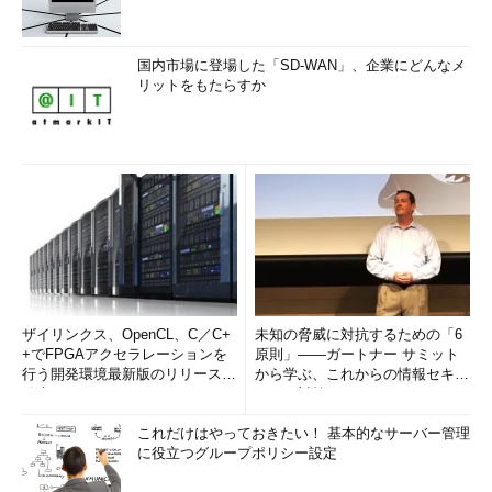
国内市場に登場した「SD-WAN」、企業にどんなメ
リットをもたらすか
ザイリンクス、OpenCL、C／C+
未知の脅威に対抗するための「6
+でFPGAアクセラレーションを
原則」――ガートナー サミット
行う開発環境最新版のリリースを
から学ぶ、これからの情報セキュ
発表
リティ対策
これだけはやっておきたい！ 基本的なサーバー管理
に役立つグループポリシー設定