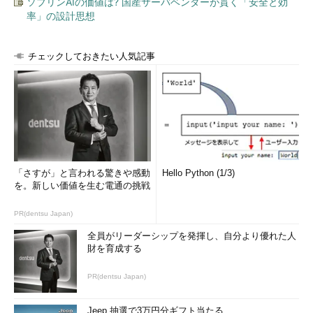
ソブリンAIの価値は? 国産サーバベンダーが貫く「安全と効
率」の設計思想
チェックしておきたい人気記事
「さすが」と言われる驚きや感動
Hello Python (1/3)
を。新しい価値を生む電通の挑戦
PR(dentsu Japan)
全員がリーダーシップを発揮し、自分より優れた人
財を育成する
PR(dentsu Japan)
Jeep 抽選で3万円分ギフト当たる