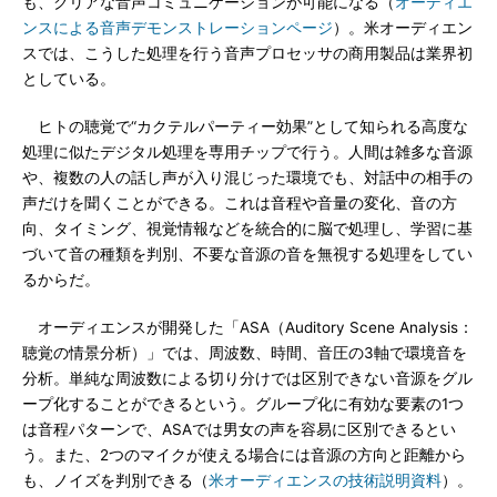
も、クリアな音声コミュニケーションが可能になる（
オーディエ
ンスによる音声デモンストレーションページ
）。米オーディエン
スでは、こうした処理を行う音声プロセッサの商用製品は業界初
としている。
ヒトの聴覚で“カクテルパーティー効果”として知られる高度な
処理に似たデジタル処理を専用チップで行う。人間は雑多な音源
や、複数の人の話し声が入り混じった環境でも、対話中の相手の
声だけを聞くことができる。これは音程や音量の変化、音の方
向、タイミング、視覚情報などを統合的に脳で処理し、学習に基
づいて音の種類を判別、不要な音源の音を無視する処理をしてい
るからだ。
オーディエンスが開発した「ASA（Auditory Scene Analysis：
聴覚の情景分析）」では、周波数、時間、音圧の3軸で環境音を
分析。単純な周波数による切り分けでは区別できない音源をグル
ープ化することができるという。グループ化に有効な要素の1つ
は音程パターンで、ASAでは男女の声を容易に区別できるとい
う。また、2つのマイクが使える場合には音源の方向と距離から
も、ノイズを判別できる（
米オーディエンスの技術説明資料
）。