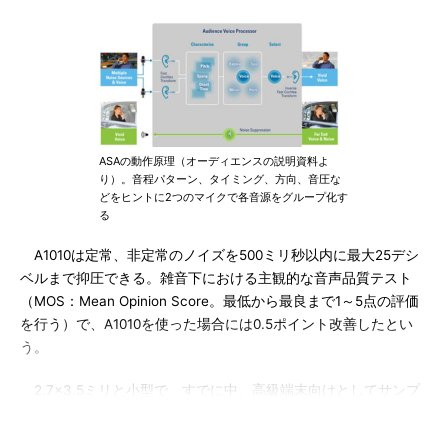
ASAの動作原理（オーディエンスの説明資料よ
り）。音程パターン、タイミング、方向、音圧な
どをヒントに2つのマイクで各音源をグループ化す
る
A1010は定常、非定常のノイズを500ミリ秒以内に最大25デシ
ベルまで抑圧できる。雑音下における主観的な音声品質テスト
（MOS：Mean Opinion Score。最低から最良まで1～5点の評価
を行う）で、A1010を使った場合には0.5ポイント改善したとい
う。
2.7×3.5ミリと小型で、すでに中、高級端末向けとしてサンプ
ル出荷を開始している。サンプル価格は1個500円。端末メーカ
ー、OEM、ODM、周辺機器ベンダ向けにハードウェアとソフト