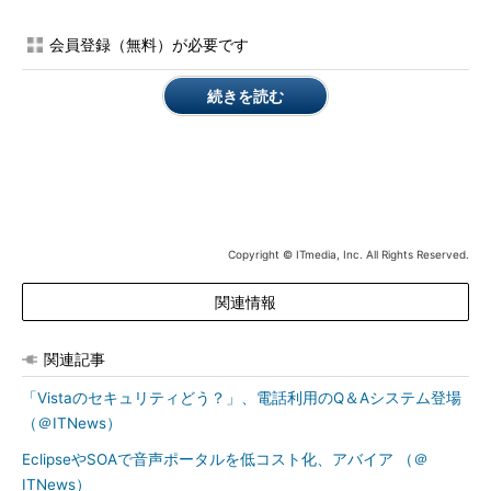
ウェアを提供していく。日本における販売は緑屋電気を通して行
う。なお、A1010の世界初の採用例として、NTTドコモ向けにシ
会員登録（無料）が必要です
ャープが開発した「SH705iII」が2008年4月から販売されてい
る。
続きを読む
Copyright © ITmedia, Inc. All Rights Reserved.
関連情報
関連記事
「Vistaのセキュリティどう？」、電話利用のQ＆Aシステム登場
（＠ITNews）
EclipseやSOAで音声ポータルを低コスト化、アバイア （＠
ITNews）