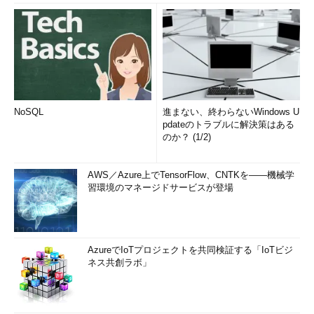
NoSQL
進まない、終わらないWindows U
pdateのトラブルに解決策はある
のか？ (1/2)
AWS／Azure上でTensorFlow、CNTKを――機械学
習環境のマネージドサービスが登場
AzureでIoTプロジェクトを共同検証する「IoTビジ
ネス共創ラボ」