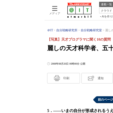
連載一覧
クラウド
メディア
AIを作
＠IT
自分戦略研究所
自分戦略研究室
麗し
【写真】天才プログラマに聞く10の質問（
麗しの天才科学者、五
2008年08月20日 00時00分 公開
印刷
通知
前のページ
5．――いまの自分が形成されるう