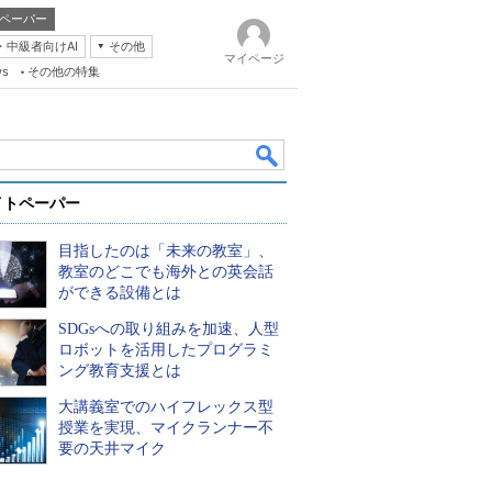
ペーパー
・中級者向けAI
その他
マイページ
ws
その他の特集
イトペーパー
目指したのは「未来の教室」、
教室のどこでも海外との英会話
ができる設備とは
SDGsへの取り組みを加速、人型
k
ロボットを活用したプログラミ
ング教育支援とは
大講義室でのハイフレックス型
授業を実現、マイクランナー不
要の天井マイク