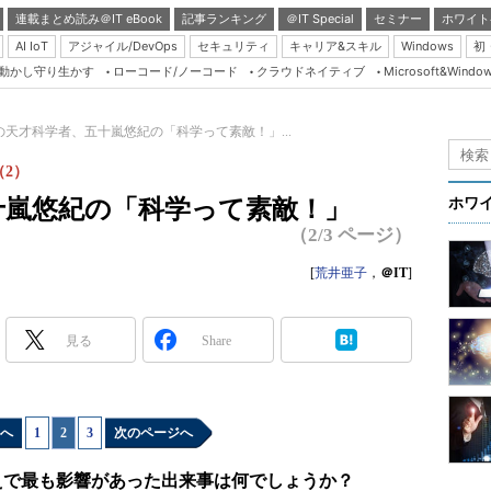
連載まとめ読み＠IT eBook
記事ランキング
＠IT Special
セミナー
ホワイト
AI IoT
アジャイル/DevOps
セキュリティ
キャリア&スキル
Windows
初
り動かし守り生かす
ローコード/ノーコード
クラウドネイティブ
Microsoft&Windo
Server & Storage
HTML5 + UX
の天才科学者、五十嵐悠紀の「科学って素敵！」...
Smart & Social
2）
Coding Edge
十嵐悠紀の「科学って素敵！」
ホワ
Java Agile
（2/3 ページ）
Database Expert
[
荒井亜子
，
＠IT
]
Linux ＆ OSS
Master of IP Networ
見る
Share
Security & Trust
Test & Tools
へ
1
|
2
|
3
次のページへ
Insider.NET
ブログ
えで最も影響があった出来事は何でしょうか？