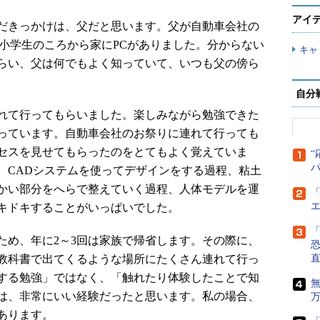
アイ
だきっかけは、父だと思います。父が自動車会社の
、小学生のころから家にPCがありました。分からない
キャ
らい、父は何でもよく知っていて、いつも父の傍ら
自分
れて行ってもらいました。楽しみながら勉強できた
っています。自動車会社のお祭りに連れて行っても
セスを見せてもらったのをとてもよく覚えていま
“
、CADシステムを使ってデザインをする過程、粘土
かい部分をへらで整えていく過程、人体モデルを運
「
キドキすることがいっぱいでした。
「
め、年に2～3回は家族で帰省します。その際に、
教科書で出てくるような場所にたくさん連れて行っ
直
する勉強」ではなく、「触れたり体験したことで知
は、非常にいい経験だったと思います。私の場合、
あります。