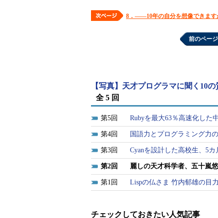
8．――10年の自分を想像できます
前のページ
【写真】天才プログラマに聞く10の
全 5 回
5
Rubyを最大63％高速化し
4
国語力とプログラミング力
3
Cyanを設計した高校生、5
2
麗しの天才科学者、五十嵐
1
Lispの仏さま 竹内郁雄の目
チェックしておきたい人気記事