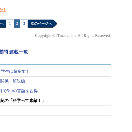
か？
へ
1
|
2
|
3
次のページへ
Copyright © ITmedia, Inc. All Rights Reserved.
質問 連載一覧
た中学生は超多忙！
の関係 解説編
カ月で5つの言語を習得
悠紀の「科学って素敵！」
力