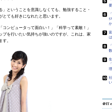
「
る」ということを意識しなくても、勉強すること・
「
がとても好きになれたと思います。
S
「コンピュータって面白い！」「科学って素敵！」
富
ップを行いたい気持ちが強いのですが、これは、家
は
ます。
「
生
社
＠IT e