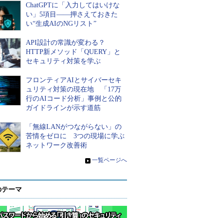
ChatGPTに「入力してはいけな
い」5項目――押さえておきた
い“生成AIのNGリスト”
API設計の常識が変わる？
HTTP新メソッド「QUERY」と
セキュリティ対策を学ぶ
フロンティアAIとサイバーセキ
ュリティ対策の現在地 「17万
行のAIコード分析」事例と公的
ガイドラインが示す道筋
「無線LANがつながらない」の
苦情をゼロに 3つの現場に学ぶ
ネットワーク改善術
»
一覧ページへ
のテーマ