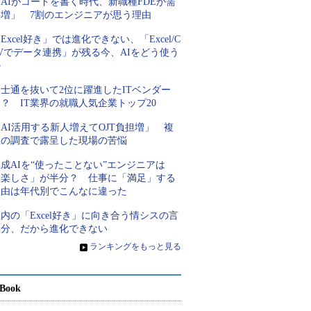
AIがコードを書く時代、新職種FDEが需
要増」 7割のエンジニアが思う理由
Excel好き」では進化できない、「Excel/C
Vでデータ連携」が残る今、AIをどう使う
か
士通を抜いて2位に躍進したITベンダー
？ IT業界の就職人気企業トップ20
AI活用する新人増えてOJT負担増」 複
数の調査で露呈した現場の苦悩
成AIを“使ったことない”エンジニアは
「楽しさ」が半分？ 仕事に「満足」する
理由は年代別でこんなに違った
内の「Excel好き」に向き合う情シスの言
い分、だから進化できない
»
ランキングをもっと見る
Book