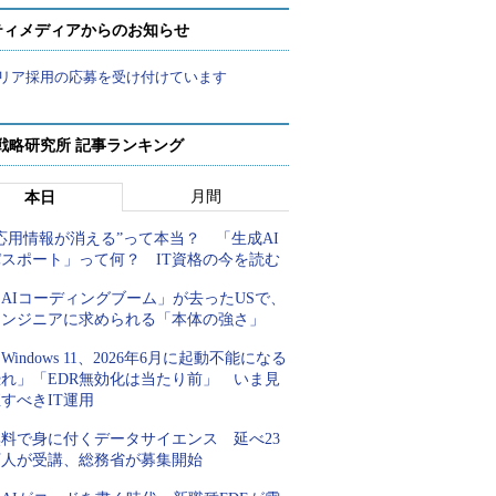
ティメディアからのお知らせ
リア採用の応募を受け付けています
戦略研究所 記事ランキング
月間
本日
応用情報が消える”って本当？ 「生成AI
パスポート」って何？ IT資格の今を読む
AIコーディングブーム」が去ったUSで、
エンジニアに求められる「本体の強さ」
Windows 11、2026年6月に起動不能になる
恐れ」「EDR無効化は当たり前」 いま見
すべきIT運用
無料で身に付くデータサイエンス 延べ23
万人が受講、総務省が募集開始