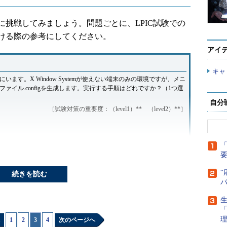
挑戦してみましょう。問題ごとに、LPIC試験での
ける際の参考にしてください。
アイ
キャ
す。X Window Systemが使えない端末のみの環境ですが、メニ
イル.configを生成します。実行する手順はどれですか？（1つ選
自分
［試験対策の重要度：（level1）** （level2）**］
「
“
続きを読む
生
スのインターフェイスであり、X Window Systemがなくても使えます
1
|
2
|
3
|
4
次のページへ
ではないので、間違いです。選択肢cと選択肢dはX Window