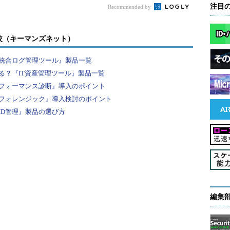
注目
Recommended by
ためのターゲットなので、正解です。
nfigによって上書きされてしまうので間違いです（元の.configは.config.oldと
較（キーマンズネット）
統合ログ管理ツール』製品一覧
る？『IT資産管理ツール』製品一覧
ネル2.6では必要なく（使えない）、カーネル2.4では必要な手順
フォーマンス診断』導入のポイント
フォレンジック』導入検討のポイント
［試験対策の重要度：（level1）* （level2）*］
ID管理』製品の選び方
編集
行するターゲットなので、間違いです。