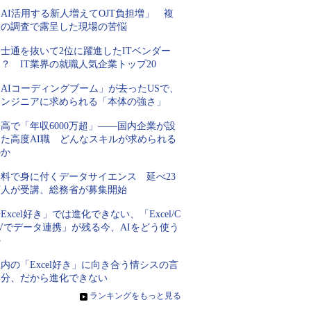
AI活用する新人増えてOJT負担増」 複
数の調査で露呈した現場の苦悩
士通を抜いて2位に躍進したITベンダー
？ IT業界の就職人気企業トップ20
AIコーディングブーム」が去ったUSで、
エンジニアに求められる「本体の強さ」
高で「年収6000万超」――国内企業が設
けた高度AI職 どんなスキルが求められる
のか
無料で身に付くデータサイエンス 延べ23
万人が受講、総務省が募集開始
Excel好き」では進化できない、「Excel/C
Vでデータ連携」が残る今、AIをどう使う
か
内の「Excel好き」に向き合う情シスの言
い分、だから進化できない
»
ランキングをもっと見る