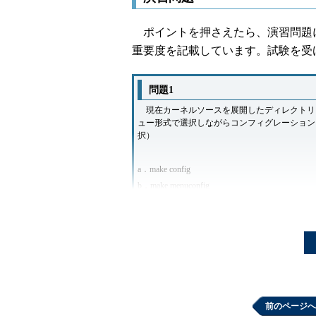
ポイントを押さえたら、演習問題に
重要度を記載しています。試験を受
問題1
現在カーネルソースを展開したディレクトリにいま
ュー形式で選択しながらコンフィグレーションファ
択）
a．make config
b．make menuconfig
c．make xconfig
d．make gconfig
正解
b
解説
選択肢aのmake configは単純なテキストベー
前のページへ
が、順番に質問に答える形式であり、メニュー形式