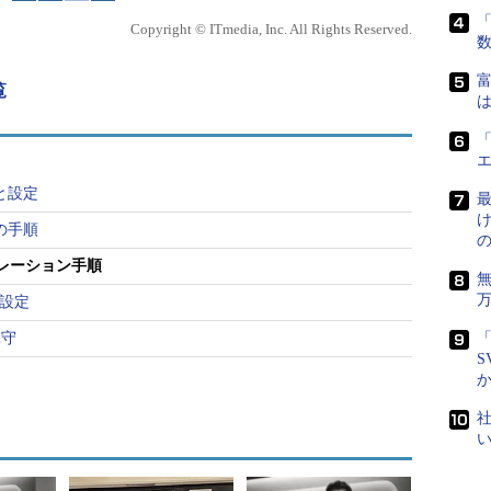
「
Copyright © ITmedia, Inc. All Rights Reserved.
富
覧
は
ます。コンフィグレーションファイル.configの生成が終わり、こ
ところですが、カスタマイズしたことが分かるようにカーネルバージョ
「
か？（1つ選択）
［試験対策の重要度：（level1）** （level2）*］
と設定
最
の手順
グレーション手順
と設定
保守
「
S
であって、makeコマンドがその内容を参照するファイルではないので、
社
編集するファイルではなく、makeコマンドの実行時にMakefileの内容を基にバージョ
ので、間違いです。