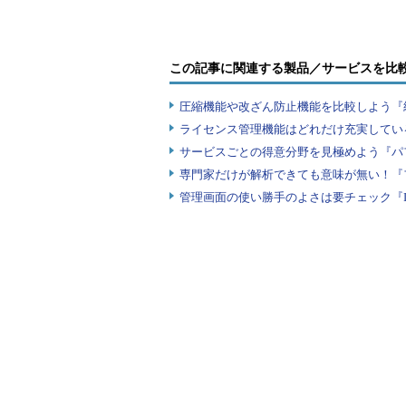
c．oldconfigは既存の.configを利用する
d．コピーした.configはarch/$ARCH/defco
いう名前でバックアップされます）。
この記事に関連する製品／サービスを比
圧縮機能や改ざん防止機能を比較しよう『
問題4
ライセンス管理機能はどれだけ充実してい
カーネルコンフィグレーション手順の中で、カー
サービスごとの得意分野を見極めよう『パ
はどれですか？（1つ選択）
専門家だけが解析できても意味が無い！『
a．make dep
管理画面の使い勝手のよさは要チェック『
b．make clean
c．make zImage
d．make bzImage
正解
a
解説
選択肢b
、
選択肢c
、
選択肢d
は、2.6でも実