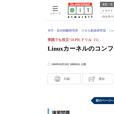
連載一覧
クラウド
メディア
AIを作
＠IT
自分戦略研究所
スキル創造研究室
L
実践でも役立つLPICドリル（5）
Linuxカーネルのコ
2008年08月28日 00時00分 公開
印刷
通知
前のページへ
演習問題