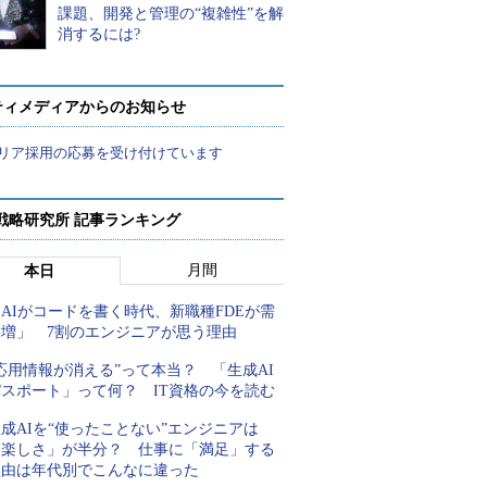
課題、開発と管理の“複雑性”を解
消するには?
ティメディアからのお知らせ
リア採用の応募を受け付けています
戦略研究所 記事ランキング
月間
本日
AIがコードを書く時代、新職種FDEが需
要増」 7割のエンジニアが思う理由
応用情報が消える”って本当？ 「生成AI
パスポート」って何？ IT資格の今を読む
成AIを“使ったことない”エンジニアは
「楽しさ」が半分？ 仕事に「満足」する
理由は年代別でこんなに違った