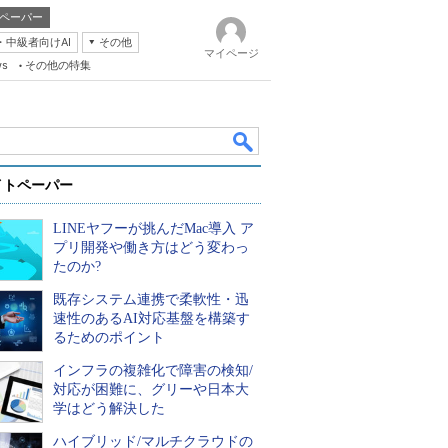
ペーパー
・中級者向けAI
その他
マイページ
ws
その他の特集
イトペーパー
LINEヤフーが挑んだMac導入 ア
プリ開発や働き方はどう変わっ
たのか?
既存システム連携で柔軟性・迅
k
速性のあるAI対応基盤を構築す
るためのポイント
インフラの複雑化で障害の検知/
対応が困難に、グリーや日本大
学はどう解決した
ハイブリッド/マルチクラウドの