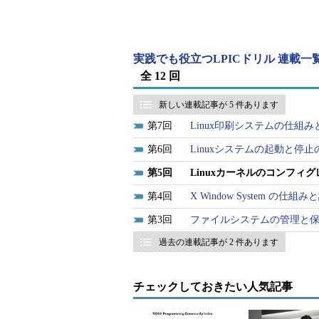
SystemのGUIツールなので、間違いです。
問題2
実践でも役立つLPICドリル 連載一
現在カーネルソースを展開したディレクトリにい
全 12 回
れからmakeコマンドでカーネルを生成する
ンを変更します。編集するファイルはどれです
新しい連載記事が 5 件あります
7
Linux印刷システムの仕組み
a．README
6
Linuxシステムの起動と停止
b．Makefile
c．./include/linux/version.h
5
Linuxカーネルのコンフィ
d．./arch/i386/defconfig
4
X Window System の仕組み
正解
3
ファイルシステムの管理と
b
過去の連載記事が 2 件あります
解説
a．READMEは人が読むためのドキュメント
間違いです。
チェックしておきたい人気記事
c．./include/linux/version.hは直接
ンコードなどを含むファイルとして生成される