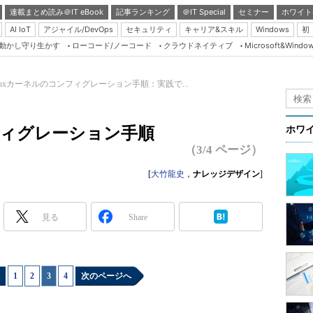
連載まとめ読み＠IT eBook
記事ランキング
＠IT Special
セミナー
ホワイト
AI IoT
アジャイル/DevOps
セキュリティ
キャリア&スキル
Windows
初
り動かし守り生かす
ローコード/ノーコード
クラウドネイティブ
Microsoft&Windo
Server & Storage
HTML5 + UX
inuxカーネルのコンフィグレーション手順：実践で...
Smart & Social
Coding Edge
ンフィグレーション手順
ホワ
Java Agile
（3/4 ページ）
Database Expert
[
大竹龍史
，
ナレッジデザイン
]
Linux ＆ OSS
Master of IP Networ
見る
Share
Security & Trust
Test & Tools
1
|
2
|
3
|
4
次のページへ
Insider.NET
ブログ