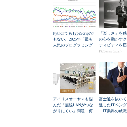
d．./arch/i386/defconfigはデフ
ので、間違いです。
問題3
以前生成したことのあるカーネルを同じ仕様
PythonでもTypeScriptで
「楽しさ」を感
が、そのときに使用したコンフィグレーションファイル
もない、2025年「最も
の心を動かすク
います。実行すべき適切な手順はどれですか？
人気のプログラミング
ティビティを届
言語」
PR(dentsu Japan)
a．make xconfig; make bzImage
b．cp ~/config.old .config: make bzImage
c．cp ~/config.old .config: make oldconfig; make bz
d．cp ~/config.old .config: make defconfig; make b
正解
a、c
アイリスオーヤマも悩
富士通を抜いて
解説
んだ「無線LANがつな
進したITベン
a．make xconfigを起動し、既存のコンフィグレ
がりにくい」問題 何
IT業界の就職
で、題意を満たすことができるので、正解です。mak
を変えて解決した？
業トップ20
b．単にコピーして.configを用意するだけ
いです。