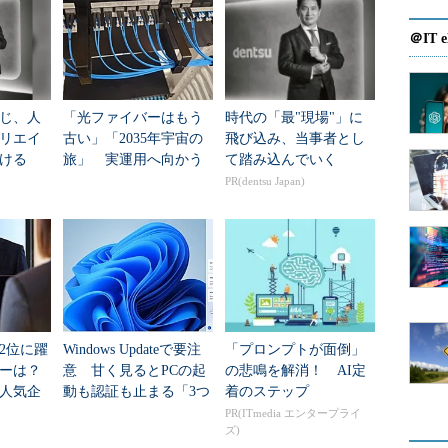
ォルトのコンフィグレーションファイルであって、カーネルバージョンは書き込まない
＠IT e
でまた使います。当時生成したカーネルは削除してしまっていた
じ、人
「光ファイバーはもう
時代の「最"現場"」に
.configはホームディレクトリにconfig.oldという名前で残って
リエイ
古い」「2035年宇宙の
飛び込み、当事者とし
（2つ選択）
ける
旅」 実運用へ向かう
て踏み込んでいく
［試験対策の重要度：（level1）** （level2）*］
データセンター新技術
PR(dentsu Japan)
Image
zImage
2位に躍
Windows Updateで要注
「プロンプトが面倒」
ダーは？
意 甘く見るとPCの起
の悲鳴を解消！ AI定
ーション（この問題ではconfig.old）をloadし、そのままsaveすること
人気企
動も認証も止まる「3つ
着のステップ
e gconfigでも同様です。
のセキュリティ移行」
PR(ITmedia エンタープライ
でなく、関連ファイルを正しく設定する手順を含む必要があるので、間違
ズ)