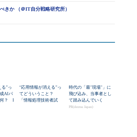
うべきか （＠IT自分戦略研究所）
える”っ
“応用情報が消える”っ
時代の「最"現場"」に
成AIパ
てどういうこと？
飛び込み、当事者とし
何？ I
「情報処理技術者試
て踏み込んでいく
む
験」はこう変わる
PR(dentsu Japan)