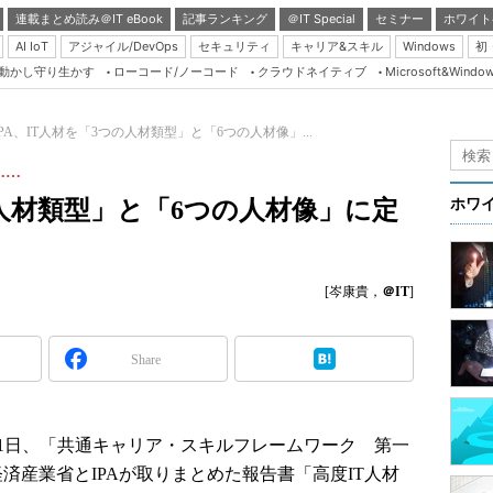
連載まとめ読み＠IT eBook
記事ランキング
＠IT Special
セミナー
ホワイト
AI IoT
アジャイル/DevOps
セキュリティ
キャリア&スキル
Windows
初
り動かし守り生かす
ローコード/ノーコード
クラウドネイティブ
Microsoft&Windo
Server & Storage
HTML5 + UX
IPA、IT人材を「3つの人材類型」と「6つの人材像」...
Smart & Social
……
Coding Edge
の人材類型」と「6つの人材像」に定
ホワ
Java Agile
Database Expert
[岑康貴，
＠IT
]
Linux ＆ OSS
Master of IP Networ
Share
Security & Trust
Test & Tools
Insider.NET
21日、「共通キャリア・スキルフレームワーク 第一
に経済産業省とIPAが取りまとめた報告書「高度IT人材
ブログ