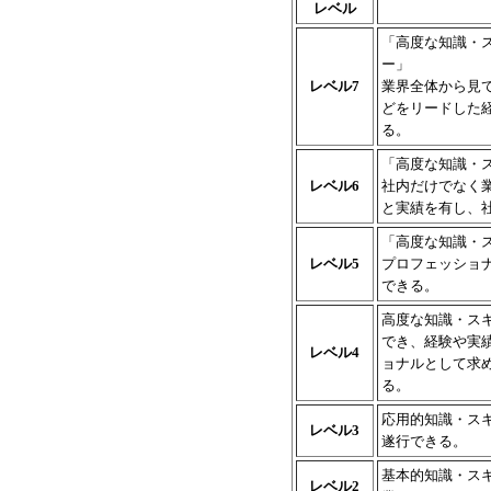
レベル
「高度な知識・
ー」
レベル7
業界全体から見
どをリードした
る。
「高度な知識・
レベル6
社内だけでなく
と実績を有し、
「高度な知識・
レベル5
プロフェッショ
できる。
高度な知識・ス
でき、経験や実
レベル4
ョナルとして求
る。
応用的知識・ス
レベル3
遂行できる。
基本的知識・ス
レベル2