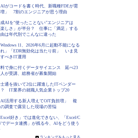
AIがコードを書く時代、新職種FDEが需
要増」 7割のエンジニアが思う理由
成AIを“使ったことない”エンジニアは
「楽しさ」が半分？ 仕事に「満足」する
理由は年代別でこんなに違った
Windows 11、2026年6月に起動不能になる
恐れ」「EDR無効化は当たり前」 いま見
すべきIT運用
無料で身に付くデータサイエンス 延べ23
万人が受講、総務省が募集開始
士通を抜いて2位に躍進したITベンダー
？ IT業界の就職人気企業トップ20
AI活用する新人増えてOJT負担増」 複
数の調査で露呈した現場の苦悩
Excel好き」では進化できない、「Excel/C
Vでデータ連携」が残る今、AIをどう使う
か
»
ランキングをもっと見る