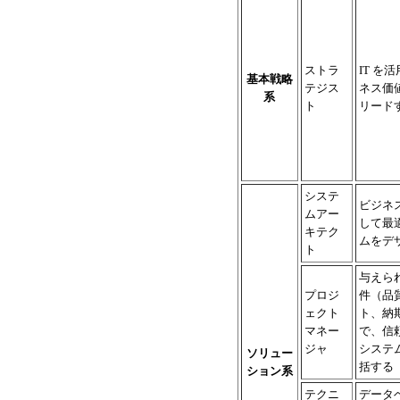
ストラ
IT を
基本戦略
テジス
ネス価
系
ト
リード
システ
ビジネ
ムアー
して最
キテク
ムをデ
ト
与えら
プロジ
件（品
ェクト
ト、納
マネー
で、信
ジャ
システ
ソリュー
括する
ション系
テクニ
データ