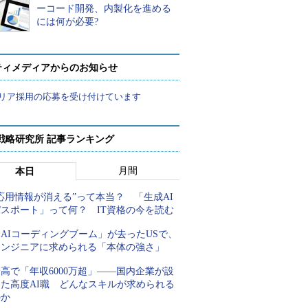
ーコード開発、内製化を進める
には何が必要?
ティメディアからのお知らせ
リア採用の応募を受け付けています
戦略研究所 記事ランキング
月間
本日
応用情報が消える”って本当？ 「生成AI
パスポート」って何？ IT資格の今を読む
AIコーディングブーム」が去ったUSで、
エンジニアに求められる「本体の強さ」
高で「年収6000万超」――国内企業が設
けた高度AI職 どんなスキルが求められる
のか