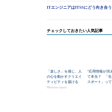
ITエンジニアはITSSにどう向き合
チェックしておきたい人気記事
「楽しさ」を感じ、人
“応用情報が消
の心を動かすクリエイ
て本当？ 「生
ティビティを届ける
スポート」って
T資格の今を読
PR(dentsu Japan)