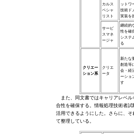
カルス
ットワ
ペシャ
技術ド
リスト
実装を
継続的
サービ
性を確
スマネ
システ
ージャ
る
新たな
創造等
クリエー
クリエ
会・経
ション系
ータ
ーショ
す
また、同文書ではキャリアレベルを定義
合性を確保する。情報処理技術者試
活用できるようにした。さらに、そ
て整理している。