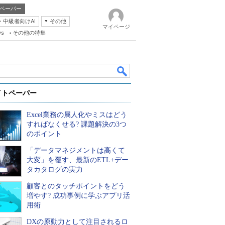
ペーパー
・中級者向けAI
その他
マイページ
ws
その他の特集
イトペーパー
Excel業務の属人化やミスはどう
すればなくせる? 課題解決の3つ
のポイント
「データマネジメントは高くて
k
大変」を覆す、最新のETL+デー
タカタログの実力
顧客とのタッチポイントをどう
増やす? 成功事例に学ぶアプリ活
用術
DXの原動力として注目されるロ