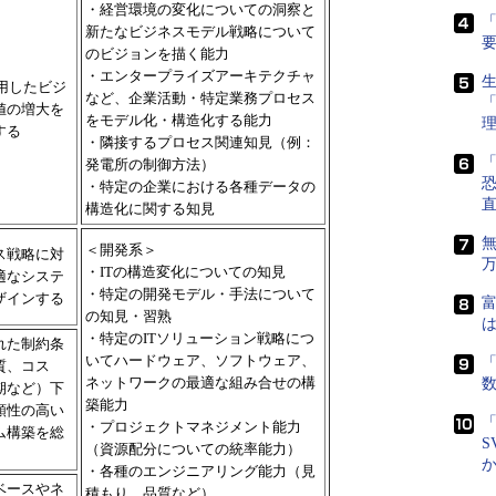
・経営環境の変化についての洞察と
「
新たなビジネスモデル戦略について
のビジョンを描く能力
・エンタープライズアーキテクチャ
生
活用したビジ
など、企業活動・特定業務プロセス
値の増大を
をモデル化・構造化する能力
する
・隣接するプロセス関連知見（例：
「
発電所の制御方法）
・特定の企業における各種データの
直
構造化に関する知見
＜開発系＞
ス戦略に対
・ITの構造変化についての知見
適なシステ
・特定の開発モデル・手法について
ザインする
富
の知見・習熟
は
・特定のITソリューション戦略につ
れた制約条
いてハードウェア、ソフトウェア、
「
質、コス
ネットワークの最適な組み合せの構
期など）下
築能力
頼性の高い
「
・プロジェクトマネジメント能力
ム構築を総
S
（資源配分についての統率能力）
・各種のエンジニアリング能力（見
ベースやネ
積もり、品質など）