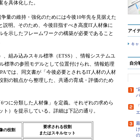
案を具体化した。
競争量の維持・強化のためには今後10年先を見据えた
と説明。そのため、今後目指すべき高度IT人材像に
アイ
ルを示したフレームワークの構築が必要であること
。
キャ
S）、組み込みスキル標準（ETSS）、情報システムユ
自分
キル標準の参照モデルとして位置付けられ、情報処理
PAでは、同文書が「今後必要とされるIT人材の人材
役割の観点から整理した、共通の育成・評価のため
“
6つに分類した人材像」を定義。それぞれの求めら
「
ット）を提示している。詳細は下記の通り。
最
要求される役割
像の役割
またはスキルセット