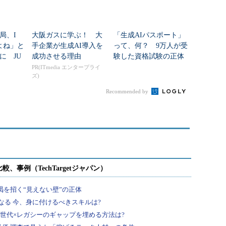
局、I
大阪ガスに学ぶ！ 大
「生成AIパスポート」
よね」と
手企業が生成AI導入を
って、何？ 9万人が受
に JU
成功させる理由
験した資格試験の正体
代の役割
PR(ITmedia エンタープライ
ズ)
Recommended by