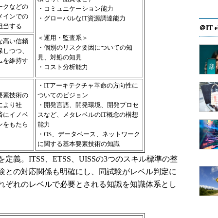
ークなどの
・コミュニケーション能力
メインでの
・グローバルなIT資源調達能力
担当する
＠IT e
＜運用・監査系＞
な高い信頼
・個別のリスク要因についての知
保しつつ、
見、対処の知見
ムを維持す
・コスト分析能力
・ITアーキテクチャ革命の方向性に
要素技術の
ついてのビジョン
により社
・開発言語、開発環境、開発プロセ
済にイノベ
スなど、メタレベルのIT概念の構想
ンをもたら
能力
・OS、データベース、ネットワーク
に関する基本要素技術の知識
。ITSS、ETSS、UISSの3つのスキル標準の整
験との対応関係も明確にし、同試験がレベル判定に
れぞれのレベルで必要とされる知識を知識体系とし