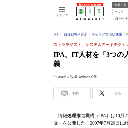
連載一覧
クラウド
メディア
AIを作
＠IT
自分戦略研究所
キャリア実現研究室
ストラテジスト、システムアーキテクト
IPA、IT人材を「3つ
義
2008年10月21日 00時00分 公開
印刷
見る
情報処理推進機構（IPA）は10月
版」を公開した。2007年7月20日