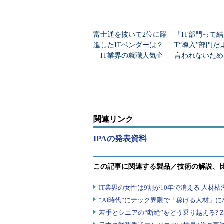
富士通を抜いて2位に躍
「IT部門って結
進したITベンダーは？
T“導入”部門だ
IT業界の就職人気企
言われないため
業トップ20
ASが示すAI時
関連リンク
IPAの発表資料