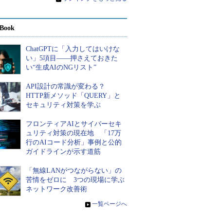
Book
ChatGPTに「入力してはいけな
い」5項目――押さえておきた
い“生成AIのNGリスト”
API設計の常識が変わる？
HTTP新メソッド「QUERY」と
セキュリティ対策を学ぶ
フロンティアAIとサイバーセキ
ュリティ対策の現在地 「17万
行のAIコード分析」事例と公的
ガイドラインが示す道筋
「無線LANがつながらない」の
苦情をゼロに 3つの現場に学ぶ
ネットワーク改善術
»
一覧ページへ