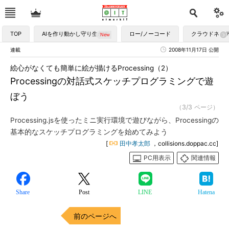
TOP
AIを作り動かし守り生かす
ロー/ノーコード
クラウドネイ
連載
2008年11月17日 公開
絵心がなくても簡単に絵が描けるProcessing（2）
Processingの対話式スケッチプログラミングで遊
ぼう
（3/3 ページ）
Processing.jsを使ったミニ実行環境で遊びながら、Processingの
基本的なスケッチプログラミングを始めてみよう
[
田中孝太郎
，collisions.doppac.cc]
PC用表示
関連情報
Share
Post
LINE
Hatena
前のページへ