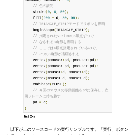
pmouseX
,
 pmouseY
)
/
3
;
// 色の設定
    stroke
(
0
,
0
,
50
);
    fill
(
200
+
 d
,
80
,
99
);
// TRIANGLE_STRIPモードでリボンを描画
    beginShape
(
TRIANGLE_STRIP
);
// 指定されたvertexの3頂点ずつで
// なされる3角形を描画する
// ここでは4頂点指定されているので、
// 2つの3角形が描画される
    vertex
(
pmouseX
+
pd
,
 pmouseY
+
pd
);
    vertex
(
pmouseX
-
pd
,
 pmouseY
-
pd
);
    vertex
(
mouseX
+
d
,
 mouseY
+
d
);
    vertex
(
mouseX
-
d
,
 mouseY
-
d
);
    endShape
(
CLOSE
);
// 今回のマウスの移動距離をpdに保存し、次
回フレームに持ち越す
    pd 
=
 d
;
}
list 2-a
以下が上のソースコードの実行サンプルです。「実行」ボタン