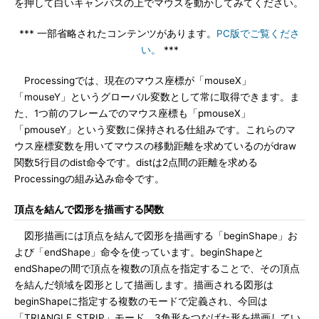
を押して白いキャンバスの上でマウスを動かしてみてください。
*** 一部省略されたコンテンツがあります。
PC版でご覧くださ
い。
***
Processingでは、現在のマウス座標が「mouseX」
「mouseY」というグローバル変数として常に取得できます。ま
た、1つ前のフレームでのマウス座標も「pmouseX」
「pmouseY」という変数に保持される仕組みです。これらのマ
ウス座標変数を用いてマウスの移動距離を求めているのがdraw
関数5行目のdist命令です。distは2点間の距離を求める
Processingの組み込み命令です。
頂点を結んで図形を描画する関数
図形描画には頂点を結んで図形を描画する「beginShape」お
よび「endShape」命令を使っています。beginShapeと
endShapeの間で頂点を複数の頂点を指定することで、その頂点
を結んだ領域を図形として描画します。描画される図形は
beginShapeに指定する複数のモードで定義され、今回は
「TRIANGLE_STRIP」モード、3角形をつなげた形を描画してい