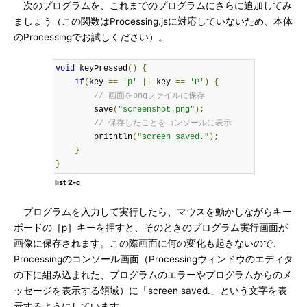
次のプログラムを、これまでのプログラムにさらに追加してみ
ましょう（この関数はProcessing.jsに対応していないため、本体
のProcessingでお試しください）。
void
 keyPressed
()
{
if
(
key 
==
'p'
||
 key 
==
'P'
)
{
// 画面をpngファイルに保存
        save
(
"screenshot.png"
);
// 保存したことをコンソールに表示
        pritntln
(
"screen saved."
);
}
}
list 2-c
プログラムを入力して実行したら、マウスを動かしながらキー
ボードの［p］キーを押すと、そのときのプログラム実行画面が
画像に保存されます。この際画面に何の変化も起きないので、
Processingのコンソール画面（Processingウィンドウのエディタ
の下に組み込まれた、プログラムのエラーやプログラムからのメ
ッセージを表示する領域）に「screen saved.」という文字を表
示するようにしています。