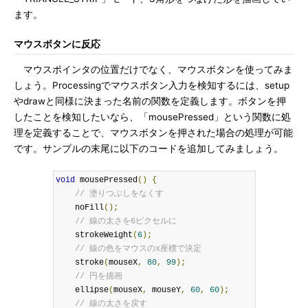
ます。
マウスボタンに反応
マウスポインタの位置だけでなく、マウスボタンを使ってみま
しょう。Processingでマウスボタン入力を検知するには、setup
やdrawと同様に決まった名前の関数を定義します。ボタンを押
したことを検知したいなら、「mousePressed」という関数に処
理を定義することで、マウスボタンを押された場合の処理が可能
です。サンプルの末尾に以下のコードを追加してみましょう。
void
 mousePressed
()
{
// 塗りつぶしをなくす
    noFill
();
// 線の太さを6ピクセルに
    strokeWeight
(
6
);
// 線の色をマウスのx座標で決定
    stroke
(
mouseX
,
80
,
99
);
// 円を描画
    ellipse
(
mouseX
,
 mouseY
,
60
,
60
);
// 線の太さを戻す