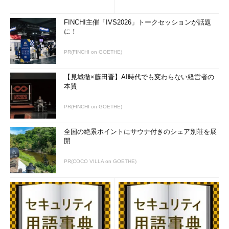
FINCHI主催「IVS2026」トークセッションが話題
に！
PR(FINCHI on GOETHE)
【見城徹×藤田晋】AI時代でも変わらない経営者の
本質
PR(FINCHI on GOETHE)
全国の絶景ポイントにサウナ付きのシェア別荘を展
開
PR(COCO VILLA on GOETHE)