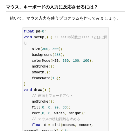
マウス、キーボードの入力に反応させるには？
続いて、マウス入力を使うプログラムを作ってみましょう。
float
 pd
=
0
;
void
 setup
()
{
// setup関数はlist 1とほぼ同
じ
    size
(
300
,
300
);
    background
(
255
);
    colorMode
(
HSB
,
360
,
100
,
100
);
    noStroke
();
    smooth
();
    frameRate
(
15
);
}
void
 draw
()
{
// 画面をフェードアウト
    noStroke
();
    fill
(
0
,
0
,
99
,
33
);
    rect
(
0
,
0
,
 width
,
 height
);
// マウスの移動距離を求める
float
 d 
=
 dist
(
mouseX
,
 mouseY
,