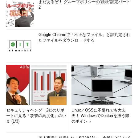
まだあるぞ！ グループポリシーの“鉄板”設定パート
2
Google Chromeで「不正なファイル」と誤判定され
たファイルをダウンロードする
セキュリティベンダー2社のリポ
Linux／OSSに不慣れでも大丈
ートに見る「攻撃の高度化」のい
夫！ WindowsでDockerを扱う際
ま (1/3)
のポイント
国内市場に登場した「SD-WAN」、企業にどんなメ