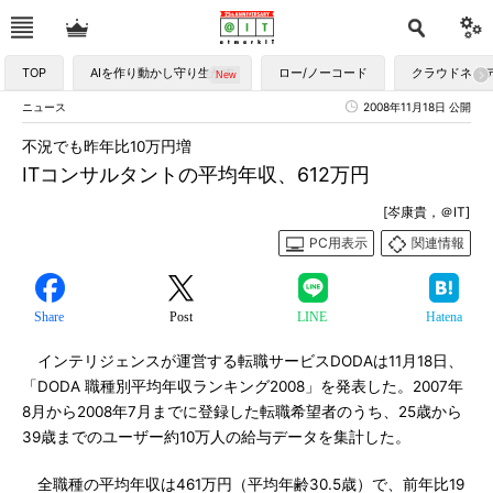
TOP
AIを作り動かし守り生かす
ロー/ノーコード
クラウドネイ
ニュース
2008年11月18日 公開
不況でも昨年比10万円増
ITコンサルタントの平均年収、612万円
[岑康貴，＠IT]
PC用表示
関連情報
Share
Post
LINE
Hatena
インテリジェンスが運営する転職サービスDODAは11月18日、
「DODA 職種別平均年収ランキング2008」を発表した。2007年
8月から2008年7月までに登録した転職希望者のうち、25歳から
39歳までのユーザー約10万人の給与データを集計した。
全職種の平均年収は461万円（平均年齢30.5歳）で、前年比19