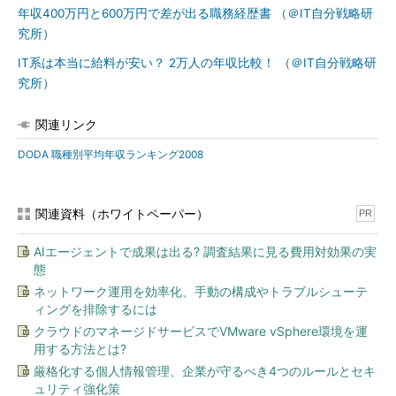
年収400万円と600万円で差が出る職務経歴書 （＠IT自分戦略研
究所）
IT系は本当に給料が安い？ 2万人の年収比較！ （＠IT自分戦略研
究所）
関連リンク
DODA 職種別平均年収ランキング2008
関連資料（ホワイトペーパー）
PR
AIエージェントで成果は出る? 調査結果に見る費用対効果の実
態
ネットワーク運用を効率化、手動の構成やトラブルシューテ
ィングを排除するには
クラウドのマネージドサービスでVMware vSphere環境を運
用する方法とは?
厳格化する個人情報管理、企業が守るべき4つのルールとセキ
ュリティ強化策