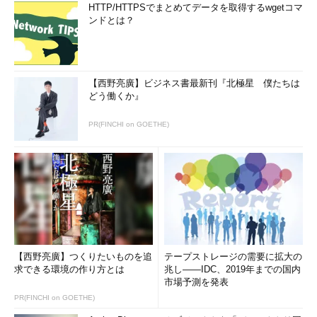
HTTP/HTTPSでまとめてデータを取得するwgetコマ
ンドとは？
【西野亮廣】ビジネス書最新刊『北極星 僕たちは
どう働くか』
PR(FINCHI on GOETHE)
【西野亮廣】つくりたいものを追
テープストレージの需要に拡大の
求できる環境の作り方とは
兆し――IDC、2019年までの国内
市場予測を発表
PR(FINCHI on GOETHE)