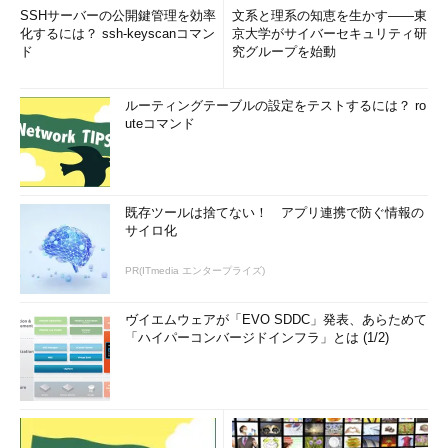
SSHサーバーの公開鍵管理を効率
文系と理系の知恵を生かす――東
化するには？ ssh-keyscanコマン
京大学がサイバーセキュリティ研
ド
究グループを始動
ルーティングテーブルの設定をテストするには？ ro
uteコマンド
既存ツールは捨てない！ アプリ連携で防ぐ情報の
サイロ化
PR(ITmedia エンタープライズ)
ヴイエムウェアが「EVO SDDC」発表、あらためて
「ハイパーコンバージドインフラ」とは (1/2)