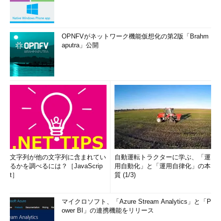
OPNFVがネットワーク機能仮想化の第2版「Brahm
aputra」公開
文字列が他の文字列に含まれてい
自動運転トラクターに学ぶ、「運
るかを調べるには？［JavaScrip
用自動化」と「運用自律化」の本
t］
質 (1/3)
マイクロソフト、「Azure Stream Analytics」と「P
ower BI」の連携機能をリリース