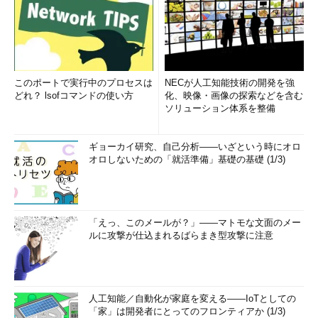
このポートで実行中のプロセスは
NECが人工知能技術の開発を強
どれ？ lsofコマンドの使い方
化、映像・画像の探索などを含む
ソリューション体系を整備
ギョーカイ研究、自己分析――いざという時にオロ
オロしないための「就活準備」基礎の基礎 (1/3)
「えっ、このメールが？」――マトモな文面のメー
ルに攻撃が仕込まれるばらまき型攻撃に注意
人工知能／自動化が家庭を変える――IoTとしての
「家」は開発者にとってのフロンティアか (1/3)