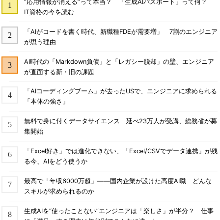
“応用情報が消える”って本当？ 「生成AIパスポート」って何？
IT資格の今を読む
「AIがコードを書く時代、新職種FDEが需要増」 7割のエンジニア
が思う理由
AI時代の「Markdown負債」と「レガシー脱却」の壁、エンジニア
が直面する新・旧の課題
「AIコーディングブーム」が去ったUSで、エンジニアに求められる
「本体の強さ」
無料で身に付くデータサイエンス 延べ23万人が受講、総務省が募
集開始
「Excel好き」では進化できない、「Excel/CSVでデータ連携」が残
る今、AIをどう使うか
最高で「年収6000万超」――国内企業が設けた高度AI職 どんな
スキルが求められるのか
生成AIを“使ったことない”エンジニアは「楽しさ」が半分？ 仕事