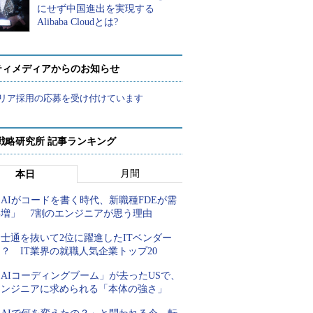
にせず中国進出を実現する
Alibaba Cloudとは?
ティメディアからのお知らせ
リア採用の応募を受け付けています
戦略研究所 記事ランキング
月間
本日
AIがコードを書く時代、新職種FDEが需
要増」 7割のエンジニアが思う理由
士通を抜いて2位に躍進したITベンダー
？ IT業界の就職人気企業トップ20
AIコーディングブーム」が去ったUSで、
エンジニアに求められる「本体の強さ」