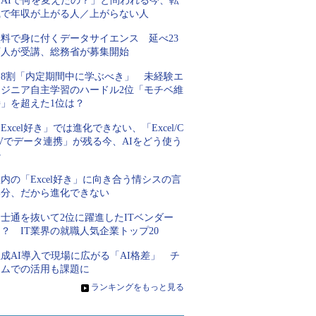
「AIで何を変えたの？」と問われる今、転
職で年収が上がる人／上がらない人
無料で身に付くデータサイエンス 延べ23
万人が受講、総務省が募集開始
約8割「内定期間中に学ぶべき」 未経験エ
ンジニア自主学習のハードル2位「モチベ維
持」を超えた1位は？
Excel好き」では進化できない、「Excel/C
Vでデータ連携」が残る今、AIをどう使う
か
内の「Excel好き」に向き合う情シスの言
い分、だから進化できない
士通を抜いて2位に躍進したITベンダー
？ IT業界の就職人気企業トップ20
成AI導入で現場に広がる「AI格差」 チ
ームでの活用も課題に
»
ランキングをもっと見る