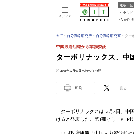
連載一覧
クラウド
メディア
AIを作
＠IT
自分戦略研究所
自分戦略研究室
ター
中国政府組織から業務委託
ターボリナックス、中国
2008年12月03日 00時00分 公開
印刷
見る
ターボリナックスは12月3日、中
けると発表した。第1弾としてPHP
中国政府組織「中国人力資源和社