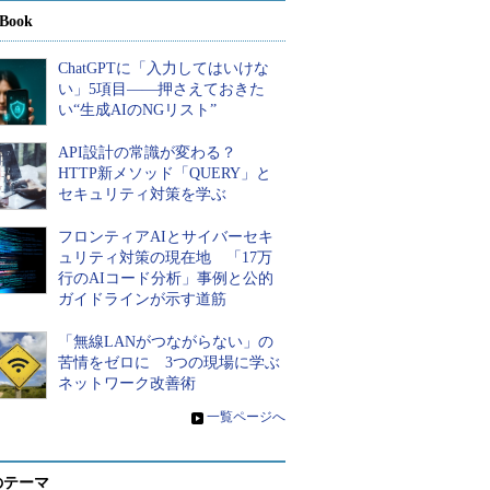
Book
ChatGPTに「入力してはいけな
い」5項目――押さえておきた
い“生成AIのNGリスト”
API設計の常識が変わる？
HTTP新メソッド「QUERY」と
セキュリティ対策を学ぶ
フロンティアAIとサイバーセキ
ュリティ対策の現在地 「17万
行のAIコード分析」事例と公的
ガイドラインが示す道筋
「無線LANがつながらない」の
苦情をゼロに 3つの現場に学ぶ
ネットワーク改善術
»
一覧ページへ
のテーマ