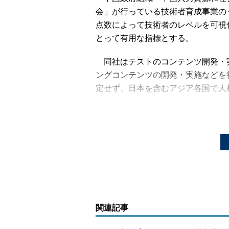
会」が行っている技術者育成事業の
点数によって技術者のレベルを可視
とって有用な指標とする。
同社はテストのコンテンツ開発・
ングコンテンツの開発・実施などを
定せず、日本を含むアジア各国で人
同社のグループ企業であるゼンド・
用を目的とした「Asia PHP Busin
保有するPHP教育のノウハウを生か
関連記事