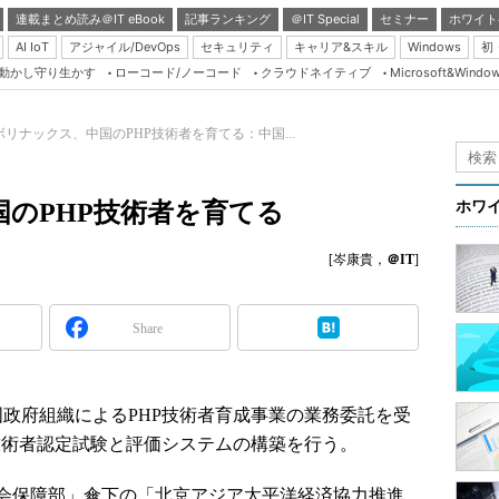
連載まとめ読み＠IT eBook
記事ランキング
＠IT Special
セミナー
ホワイト
AI IoT
アジャイル/DevOps
セキュリティ
キャリア&スキル
Windows
初
り動かし守り生かす
ローコード/ノーコード
クラウドネイティブ
Microsoft&Windo
Server & Storage
HTML5 + UX
ボリナックス、中国のPHP技術者を育てる：中国...
Smart & Social
Coding Edge
のPHP技術者を育てる
ホワ
Java Agile
[岑康貴，
＠IT
]
Database Expert
Linux ＆ OSS
Share
Master of IP Networ
Security & Trust
Test & Tools
国政府組織によるPHP技術者育成事業の業務委託を受
技術者認定試験と評価システムの構築を行う。
Insider.NET
ブログ
会保障部」傘下の「北京アジア太平洋経済協力推進