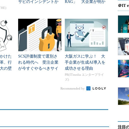
サビのインシデントか
RAG」 大企業が明か
＠IT e
ら考える企業防衛
すAI共通基盤のリアル
THE)
かけた
SCS評価制度で選別さ
大阪ガスに学ぶ！ 大
革、行
れる時代へ 受注企業
手企業が生成AI導入を
大の壁
が今すぐやるべきサイ
成功させる理由
バー対策
PR(ITmedia エンタープライ
ズ)
Recommended by
注目