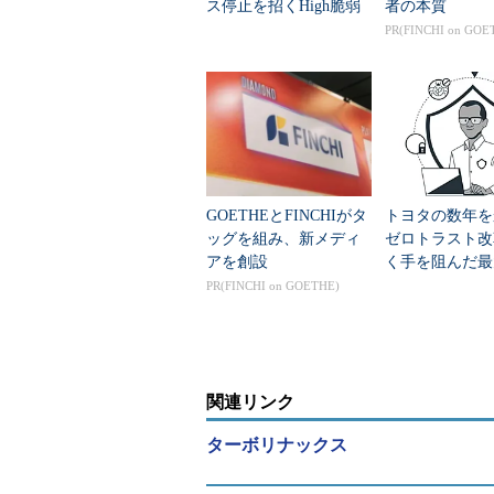
ス停止を招くHigh脆弱
者の本質
性を修正
PR(FINCHI on GOE
GOETHEとFINCHIがタ
トヨタの数年を
ッグを組み、新メディ
ゼロトラスト改
アを創設
く手を阻んだ最
とは？
PR(FINCHI on GOETHE)
関連リンク
ターボリナックス