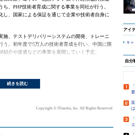
うち、PHP技術者育成に関する事業を同社が行う。
化し、国家による保証を通じて企業や技術者自身に
アイ
実施、テストデリバリーシステムの開発、トレーニ
キャ
行う。初年度で5万人の技術者育成を行い、中国に限
材紹介や派遣などの事業を展開していく予定。
自分
ジャパンはアジアにおけるPHP技術者の育成と活
ess Consortium」を主導している。同社では、グループで
すとしている。
続きを読む
「
富
Copyright © ITmedia, Inc. All Rights Reserved.
は
「