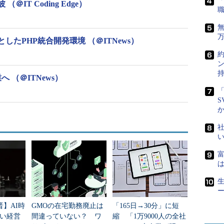
IT Coding Edge）
としたPHP統合開発環境 （＠ITNews）
 （＠ITNews）
「
S
社
富
は
生
晋】AI時
GMOの在宅勤務廃止は
「165日→30分」に短
い経営
間違っていない？ ワ
縮 「1万9000人の全社