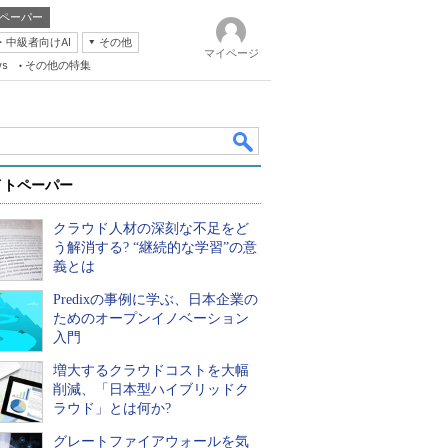
ペーパー
・中級者向けAI
その他
マイページ
ws
その他の特集
イトペーパー
クラウド人材の深刻な不足をど
う解消する? “継続的な学習”の意
義とは
Predixの事例に学ぶ、日本企業の
k
ためのオープンイノベーション
入門
増大するクラウドコストを大幅
削減、「日本型ハイブリッドク
ラウド」とは何か?
グレートファイアウォールを気