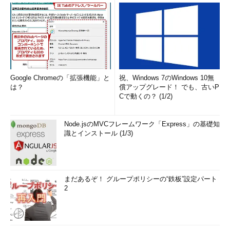
セッション変数は非常に便
利だが、使い方によっては
考えなければいけない点
が多くなる場合がある。
Google Chromeの「拡張機能」と
祝、Windows 7のWindows 10無
は？
償アップグレード！ でも、古いP
Cで動くの？ (1/2)
セッション変数の仕組み
Node.jsのMVCフレームワーク「Express」の基礎知
について正しく理解し、
識とインストール (1/3)
安全に利用
しよう！
まだあるぞ！ グループポリシーの“鉄板”設定パート
2
【クウたちの壁紙カレンダー、配布
中！】