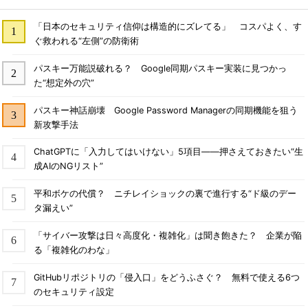
「日本のセキュリティ信仰は構造的にズレてる」 コスパよく、す
ぐ救われる“左側”の防衛術
パスキー万能説破れる？ Google同期パスキー実装に見つかっ
た“想定外の穴”
パスキー神話崩壊 Google Password Managerの同期機能を狙う
新攻撃手法
ChatGPTに「入力してはいけない」5項目――押さえておきたい“生
成AIのNGリスト”
平和ボケの代償？ ニチレイショックの裏で進行する“ド級のデー
タ漏えい”
「サイバー攻撃は日々高度化・複雑化」は聞き飽きた？ 企業が陥
る「複雑化のわな」
GitHubリポジトリの「侵入口」をどうふさぐ？ 無料で使える6つ
のセキュリティ設定