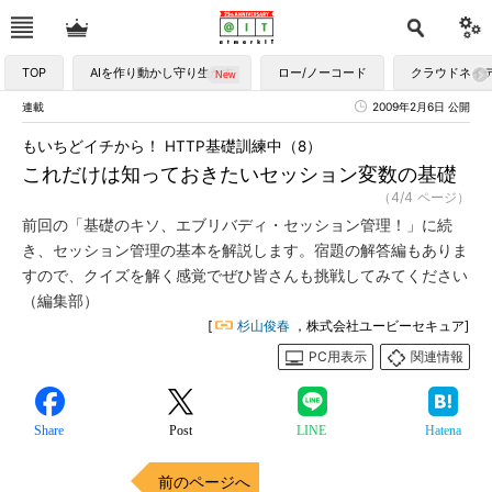
TOP
AIを作り動かし守り生かす
ロー/ノーコード
クラウドネイ
連載
2009年2月6日 公開
もいちどイチから！ HTTP基礎訓練中（8）
これだけは知っておきたいセッション変数の基礎
（4/4 ページ）
前回の「基礎のキソ、エブリバディ・セッション管理！」に続
き、セッション管理の基本を解説します。宿題の解答編もありま
すので、クイズを解く感覚でぜひ皆さんも挑戦してみてください
（編集部）
[
杉山俊春
，株式会社ユービーセキュア]
PC用表示
関連情報
Share
Post
LINE
Hatena
前のページへ