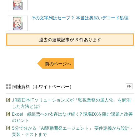
56640221344
h
.
78862443596
その文字列はセーフ？ 本当は奥深いデコード処理
f
.
89973554687
a
.
90084665648
過去の連載記事が 3 件あります
ユウヤ
「もう、これだけで攻略された、っていっていいくらい
なレベルだが、例えば、『c』と『g』を比べてみよう。9、10文
前のページへ
字目以外全部同じだ」
クウ
「ホントだ……。『b』と『j』とかもほとんど同じ……」
関連資料（ホワイトペーパー）
PR
ユウヤ
「次に、先頭の数字が近い『b』と『c』について比べる
JR西日本ITソリューションズが「監視業務の属人化」を解消
と、これまたとても似ている」
した方法とは?
Excel・紙帳票への依存はなぜ続く? 現場DXを阻む課題と改善
クウ
「どこが……？」
のヒント
ユウヤ
5分で分かる「AI駆動開発エージェント」 要件定義から設計・
「鈍いな……。『c』の各けたに1足したらほとんど同じ
実装・テストまで
だ」