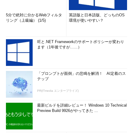
セッションIDのようにランダム性が必要となる値を生成する際
には、時刻のように簡単に分かってしまう値をキーにしたり、簡
5分で絶対に分かるWebフィルタ
英語版と日本語版、どっちのOS
単な変換ルールに頼ってしまったりしないようにする必要があ
リング（上級編） (1/5)
環境が使いやすい？
る。また、時刻のように一意にならない可能性のあるものをキー
にした場合、異なるユーザーで同じセッションIDを利用してしま
う可能性があるため、注意が必要である。
IEと.NET Frameworkのサポートポリシーが変わり
ます（1年後ですが……）
きょ
うの格言
「プロンプトが面倒」の悲鳴を解消！ AI定着のス
テップ
PR(ITmedia エンタープライズ)
セッショ
ン管理は
最新ビルドを詳細レビュー！ Windows 10 Technical
Preview Build 9926がやってきた ...
セッション変数を理
解することから