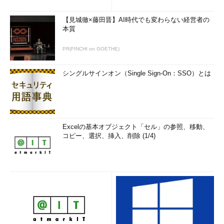
クウ
「ふむふむ」
【見城徹×藤田晋】AI時代でも変わらない経営者の
本質
ユウヤ
「脆弱なセッションIDで、『時間』をキーにして単純な
変換をするだけというのは簡単に思いつくから結構やってしまい
PR(FINCHI on GOETHE)
がちだな。だから、見る人が見れば、時間さえ分かればセッショ
ンIDが作れてしまうってのは簡単に分かるよ。逆に、この問題が
シングルサインオン（Single Sign-On：SSO）とは
いつ作られたかも丸分かりだね」
クウ
「なるほど……」
ユウヤ
「むしろ、普通は、時間をキーにして作られていない
Excelの基本オブジェクト「セル」の参照、移動、
か？ から疑ってかかるくらいだけどね」
コピー、選択、挿入、削除 (1/4)
クウ
「ユウちゃん、よく知ってるね。そんなのどこで習ってく
るの？」
ユウヤ
「まあ、常識だな」
クウ
「くぅ……」