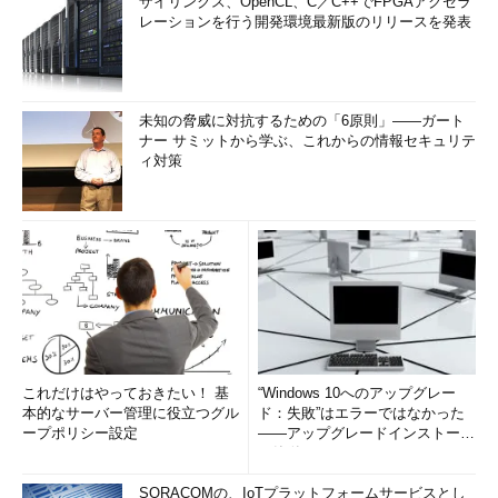
ザイリンクス、OpenCL、C／C++でFPGAアクセラ
レーションを行う開発環境最新版のリリースを発表
株式会社ユービーセキュア
技術本部 VEXグループ リーダ
ー 兼 セキュリティオーディットコンサルタント
杉山 俊春（すぎやま としはる）
未知の脅威に対抗するための「6原則」――ガート
ナー サミットから学ぶ、これからの情報セキュリテ
セキュリティコンサルタントとして、主にWebアプリケーショ
ィ対策
ンのセキュリティ検査やWebアプリケーション検査ツールの開
発などに従事している。大手ショッピングサイトなどの検査実
績を持つ。
これだけはやっておきたい！ 基
“Windows 10へのアップグレー
本的なサーバー管理に役立つグル
ド：失敗”はエラーではなかった
ープポリシー設定
――アップグレードインストール
の簡単まとめ (1/3...
SORACOMの、IoTプラットフォームサービスとし