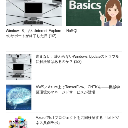
Windows 8、古いInternet Explore
NoSQL
rのサポートが終了した日 (1/2)
進まない、終わらないWindows Updateのトラブル
に解決策はあるのか？ (1/2)
AWS／Azure上でTensorFlow、CNTKを――機械学
習環境のマネージドサービスが登場
AzureでIoTプロジェクトを共同検証する「IoTビジ
ネス共創ラボ」