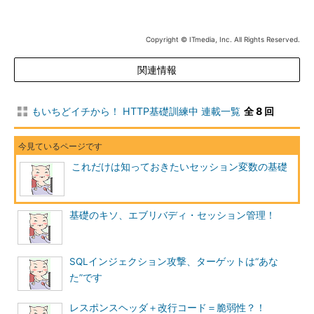
クウ
「教えてください＞＜」
Copyright © ITmedia, Inc. All Rights Reserved.
ユウヤ
「これは、典型的な脆弱なセッションIDだね。まず並べ
関連情報
替えてみるとよく分かる。まず、先頭の文字で並べ替えてみる」
クウ
「並べ替えて意味あるの？」
もいちどイチから！ HTTP基礎訓練中 連載一覧
全 8 回
c
.
23317998991
g
.
これだけは知っておきたいセッション変数の基礎
23317998031
b
.
34428009092
基礎のキソ、エブリバディ・セッション管理！
j
.
34428009172
d
.
45539110123
SQLインジェクション攻撃、ターゲットは“あな
i
.
た”です
45539110273
e
.
レスポンスヘッダ＋改行コード＝脆弱性？！