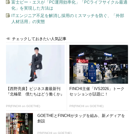
富士ピー・エスが「PC運用効率化」「PCライフサイクル最適
化」を実現した方法は
c
'. 
ITエンジニア不足を解消し採用のミスマッチを防ぐ、「外部
34428009002

人材活用」の実態
b.  
34428009092
チェックしておきたい人気記事
クウ
「ホントだ……」
ユウヤ
「さらに、同じようにして、全部、先頭が『1』になる
値を各けたに足す」
クウ
「ふむ……」
a
.
【西野亮廣】ビジネス書最新刊
FINCHI主催「IVS2026」トーク
12206887860
『北極星 僕たちはどう働くか』
セッションが話題に！
b
.
12206887870
PR(FINCHI on GOETHE)
PR(FINCHI on GOETHE)
c
.
GOETHEとFINCHIがタッグを組み、新メディアを
12206887880
創設
d
.
12206887890
PR(FINCHI on GOETHE)