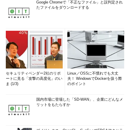
Google Chromeで「不正なファイル」と誤判定され
たファイルをダウンロードする
本連載のイラスト
を担当しているは
るぷさんによる、
毎月更新のカレン
ダーが配布されています。ぜひご利
用ください！
特製ウォールペーパー
セキュリティベンダー2社のリポ
Linux／OSSに不慣れでも大丈
ートに見る「攻撃の高度化」のい
夫！ WindowsでDockerを扱う際
http://www.ubsecure.jp/wallpaper.p
ま (1/3)
のポイント
hp
国内市場に登場した「SD-WAN」、企業にどんなメ
リットをもたらすか
（Illustrated by
はるぷ）
Profile