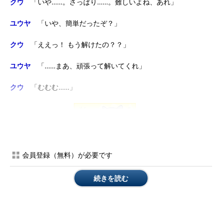
クウ
「いや……。さっぱり……。難しいよね、あれ」
ユウヤ
「いや、簡単だったぞ？」
クウ
「ええっ！ もう解けたの？？」
ユウヤ
「……まあ、頑張って解いてくれ」
クウ
「むむむ……」
会員登録（無料）が必要です
*** 一部省略されたコンテンツがあります。
PC版でご覧くださ
い。
***
続きを読む
クウ
「やっぱり分からないー。答え教えてー」
ユウヤ
「しょうがないなぁ」