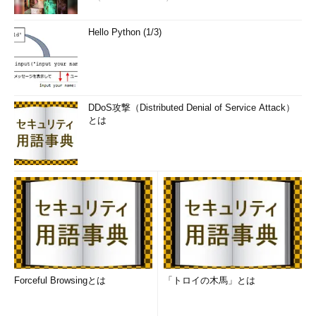
e
.
12206887900
f
.
Hello Python (1/3)
12206887910
g
.
12206887920
h
.
12206887940
DDoS攻撃（Distributed Denial of Service Attack）
i
.
とは
12206887940
j
.
12206887950
ユウヤ
「さすがにこれで、ほぼ連番っぽくなっているのは分か
るよな？」
クウ
「おおっ！ ホントだ！ すごーい！」
ユウヤ
「さらに、これが、最後のけたを除いたら時間、つまり
Forceful Browsingとは
「トロイの木馬」とは
1970年1月1日00:00:00 UTCからの経過秒数だって分かれば完ぺ
きだな」