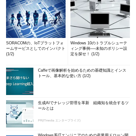
SORACOMの、IoTプラットフォ
Windows 10のトラブルシューテ
ームサービスとしてのインパクト
ィング事例──未知のポリシー設
(1/2)
定を探せ！ (1/2)
Caffeで画像解析を始めるための基礎知識とインス
トール、基本的な使い方 (1/2)
生成AIでナレッジ管理を革新 組織知を統合するツ
ールとは
PR(ITmedia エンタープライズ)
Windows系ITエンジニアのための産業用ドローン開