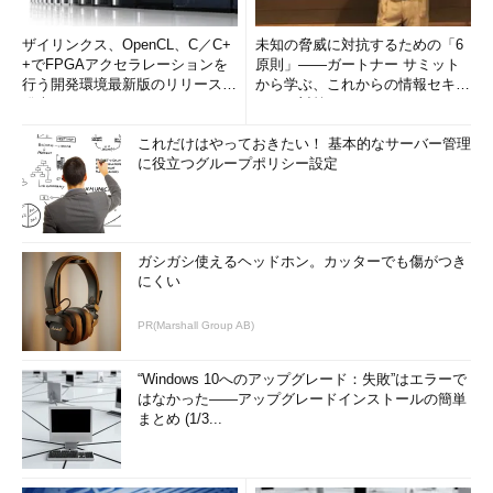
ザイリンクス、OpenCL、C／C+
未知の脅威に対抗するための「6
+でFPGAアクセラレーションを
原則」――ガートナー サミット
行う開発環境最新版のリリースを
から学ぶ、これからの情報セキュ
発表
リティ対策
これだけはやっておきたい！ 基本的なサーバー管理
に役立つグループポリシー設定
ガシガシ使えるヘッドホン。カッターでも傷がつき
にくい
PR(Marshall Group AB)
“Windows 10へのアップグレード：失敗”はエラーで
はなかった――アップグレードインストールの簡単
まとめ (1/3...