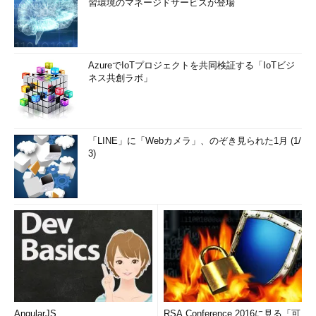
習環境のマネージドサービスが登場
AzureでIoTプロジェクトを共同検証する「IoTビジ
ネス共創ラボ」
「LINE」に「Webカメラ」、のぞき見られた1月 (1/
3)
AngularJS
RSA Conference 2016に見る「可