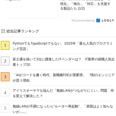
視化」「検出」「対応」を支援す
る製品たち (1/2)
Recommended by
総合記事ランキング
PythonでもTypeScriptでもない、2025年「最も人気のプログラミ
ング言語」
富士通を抜いて2位に躍進したITベンダーは？ IT業界の就職人気企
業トップ20
「AIがコードを書く時代、新職種FDEが需要増」 7割のエンジニア
が思う理由
アイリスオーヤマも悩んだ「無線LANがつながりにくい」問題 何
を変えて解決した？
無線LANが不調になったら“ルーター再起動”、「原因はよく知らな
いが……」