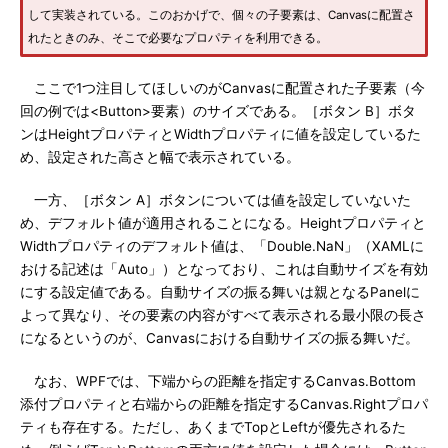
して実装されている。このおかげで、個々の子要素は、Canvasに配置さ
れたときのみ、そこで必要なプロパティを利用できる。
ここで1つ注目してほしいのがCanvasに配置された子要素（今
回の例では<Button>要素）のサイズである。［ボタン B］ボタ
ンはHeightプロパティとWidthプロパティに値を設定しているた
め、設定された高さと幅で表示されている。
一方、［ボタン A］ボタンについては値を設定していないた
め、デフォルト値が適用されることになる。Heightプロパティと
Widthプロパティのデフォルト値は、「Double.NaN」（XAMLに
おける記述は「Auto」）となっており、これは自動サイズを有効
にする設定値である。自動サイズの振る舞いは親となるPanelに
よって異なり、その要素の内容がすべて表示される最小限の長さ
になるというのが、Canvasにおける自動サイズの振る舞いだ。
なお、WPFでは、下端からの距離を指定するCanvas.Bottom
添付プロパティと右端からの距離を指定するCanvas.Rightプロパ
ティも存在する。ただし、あくまでTopとLeftが優先されるた