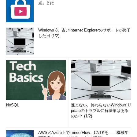
点」とは
Windows 8、古いInternet Explorerのサポートが終了
した日 (1/2)
NoSQL
進まない、終わらないWindows U
pdateのトラブルに解決策はある
のか？ (1/2)
AWS／Azure上でTensorFlow、CNTKを――機械学