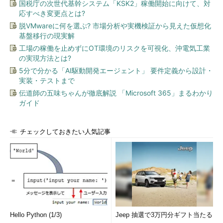
国税庁の次世代基幹システム「KSK2」稼働開始に向けて、対
応すべき変更点とは?
脱VMwareに何を選ぶ? 市場分析や実機検証から見えた仮想化
基盤移行の現実解
工場の稼働を止めずにOT環境のリスクを可視化、沖電気工業
の実現方法とは?
5分で分かる「AI駆動開発エージェント」 要件定義から設計・
実装・テストまで
伝道師の五味ちゃんが徹底解説 「Microsoft 365」まるわかり
ガイド
チェックしておきたい人気記事
Hello Python (1/3)
Jeep 抽選で3万円分ギフト当たる