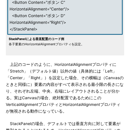
<Button Content="ボタン C"
HorizontalAlignment="Center"/>
<Button Content="ボタン D"
HorizontalAlignment="Right"/>
</StackPanel>
StackPanelによる垂直配置のコード例
各子要素のHorizontalAlignmentプロパティを設定。
上記のコードのように、HorizontalAlignmentプロパティに
「Stretch」（デフォルト値）以外の値（具体的には「Left」
「Center」「Right」）を設定した場合、その横幅は（Canvasの
ときと同様に）要素の内容がすべて表示される最小限の長さにな
り、それぞれ左端、中央、右端にレイアウトされることが分か
る。実はCanvasの場合、絶対配置であるためにこの
VerticalAlignmentプロパティとHorizontalAlignmentプロパティ
が無視される動作になっている。
StackPanelの場合、デフォルトでは垂直方向に対して要素が