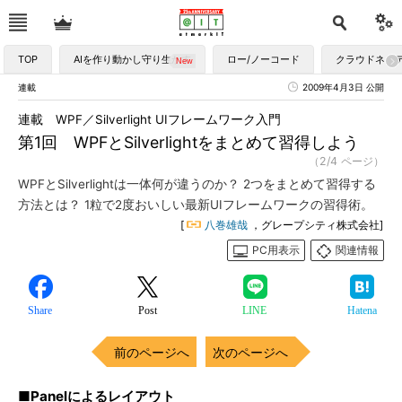
TOP
AIを作り動かし守り生かす
ロー/ノーコード
クラウドネイ
連載
2009年4月3日 公開
連載 WPF／Silverlight UIフレームワーク入門
第1回 WPFとSilverlightをまとめて習得しよう
（2/4 ページ）
WPFとSilverlightは一体何が違うのか？ 2つをまとめて習得する
方法とは？ 1粒で2度おいしい最新UIフレームワークの習得術。
[
八巻雄哉
，グレープシティ株式会社]
PC用表示
関連情報
Share
Post
LINE
Hatena
前のページへ
次のページへ
■Panelによるレイアウト