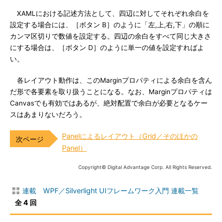
XAMLにおける記述方法として、四辺に対してそれぞれ余白を
設定する場合には、［ボタン B］のように「左,上,右,下」の順に
カンマ区切りで数値を設定する。四辺の余白をすべて同じ大きさ
にする場合は、［ボタン D］のように単一の値を設定すればよ
い。
各レイアウト動作は、このMarginプロパティによる余白を含ん
だ形で各要素を取り扱うことになる。なお、Marginプロパティは
Canvasでも有効ではあるが、絶対配置で余白が必要となるケー
スはあまりないだろう。
Panelによるレイアウト（Grid／そのほかの
Panel）
Copyright© Digital Advantage Corp. All Rights Reserved.
連載 WPF／Silverlight UIフレームワーク入門 連載一覧
全 4 回