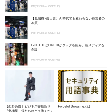
PR(FINCHI on GOETHE)
【見城徹×藤田晋】AI時代でも変わらない経営者の
本質
PR(FINCHI on GOETHE)
GOETHEとFINCHIがタッグを組み、新メディアを
創設
PR(FINCHI on GOETHE)
【西野亮廣】ビジネス書最新刊
Forceful Browsingとは
『北極星 僕たちはどう働くか』