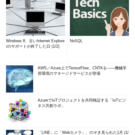
Windows 8、古いInternet Explore
NoSQL
rのサポートが終了した日 (1/2)
AWS／Azure上でTensorFlow、CNTKを――機械学
習環境のマネージドサービスが登場
AzureでIoTプロジェクトを共同検証する「IoTビジ
ネス共創ラボ」
「LINE」に「Webカメラ」、のぞき見られた1月 (1/