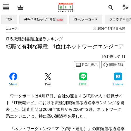
TOP
AIを作り動かし守り生かす
ロー/ノーコード
クラウドネイ
ニュース
2009年4月17日 公開
IT系職種別書類通過ランキング
転職で有利な職種 1位はネットワークエンジニア
[菅野絢，＠IT]
PC用表示
関連情報
Share
Post
LINE
Hatena
ワークポートは4月17日、自社の運営するIT系求人・転職サイ
ト「IT転職ナビ」における職種別書類選考通過率ランキングを発
表した。調査期間は2008年10月から2009年3月。ネットワーク
系エンジニアは、特に高い通過率を示した。
「ネットワークエンジニア（保守・運用）」の書類選考通過率