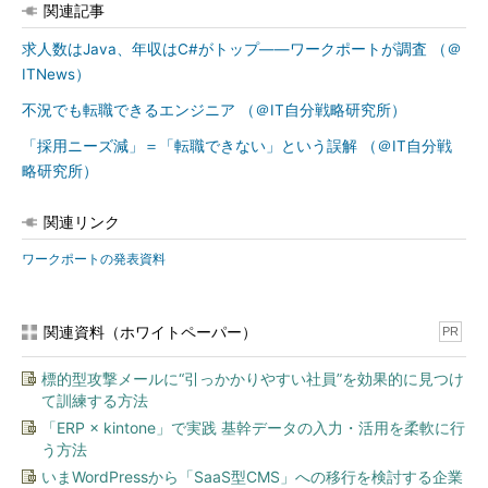
関連記事
求人数はJava、年収はC#がトップ――ワークポートが調査 （＠
ITNews）
不況でも転職できるエンジニア （＠IT自分戦略研究所）
「採用ニーズ減」＝「転職できない」という誤解 （＠IT自分戦
略研究所）
関連リンク
ワークポートの発表資料
関連資料（ホワイトペーパー）
PR
標的型攻撃メールに“引っかかりやすい社員”を効果的に見つけ
て訓練する方法
「ERP × kintone」で実践 基幹データの入力・活用を柔軟に行
う方法
いまWordPressから「SaaS型CMS」への移行を検討する企業