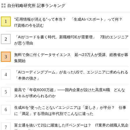
自分戦略研究所 記事ランキング
“応用情報が消える”って本当？ 「生成AIパスポート」って何？
IT資格の今を読む
「AIがコードを書く時代、新職種FDEが需要増」 7割のエンジニア
が思う理由
無料で身に付くデータサイエンス 延べ23万人が受講、総務省が募
集開始
「AIコーディングブーム」が去ったUSで、エンジニアに求められる
「本体の強さ」
最高で「年収6000万超」――国内企業が設けた高度AI職 どんな
スキルが求められるのか
生成AIを“使ったことない”エンジニアは「楽しさ」が半分？ 仕事
に「満足」する理由は年代別でこんなに違った
富士通を抜いて2位に躍進したITベンダーは？ IT業界の就職人気企