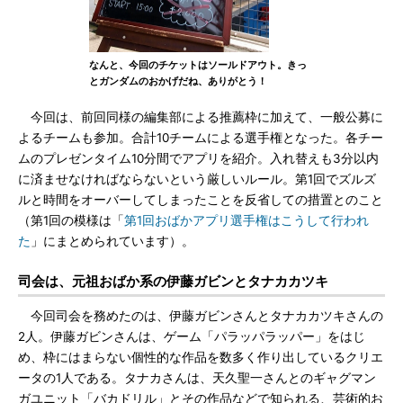
なんと、今回のチケットはソールドアウト。きっ
とガンダムのおかげだね、ありがとう！
今回は、前回同様の編集部による推薦枠に加えて、一般公募に
よるチームも参加。合計10チームによる選手権となった。各チー
ムのプレゼンタイム10分間でアプリを紹介。入れ替えも3分以内
に済ませなければならないという厳しいルール。第1回でズルズ
ルと時間をオーバーしてしまったことを反省しての措置とのこと
（第1回の模様は「
第1回おばかアプリ選手権はこうして行われ
た
」にまとめられています）。
司会は、元祖おばか系の伊藤ガビンとタナカカツキ
今回司会を務めたのは、伊藤ガビンさんとタナカカツキさんの
2人。伊藤ガビンさんは、ゲーム「パラッパラッパー」をはじ
め、枠にはまらない個性的な作品を数多く作り出しているクリエ
ータの1人である。タナカさんは、天久聖一さんとのギャグマン
ガユニット「バカドリル」とその作品などで知られる、芸術的お