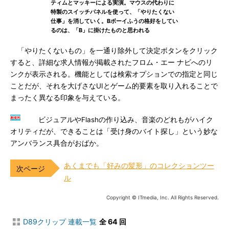
ティムとマッキーによる実演。マウスの代わりに
特製のスイッチパネルを使って、「やりたくない
仕事」を消していく。Bボーイふうの格好をしてい
るのは、「B」に掛けたものと思われる
「やりたくないもの」を一通り除外して決定ボタンをクリック
すると、詳細な求人情報が掲載されたフロム・エー ナビへのリ
ンクが表示される。機能としては検索オプションでの指定と同じ
ことだが、それを大げさなUIとゲーム的要素を取り入れることで
まったく異なる印象を与えている。
ビジュアルやFlashの作り込み、音楽のどれもがハイク
オリティだが、できることは「受け身のバイト探し」という妙な
アンバランス具合がおばか。
あくまでも「好みの髪形」のコレクションツー
ル
Copyright © ITmedia, Inc. All Rights Reserved.
D89クリップ 連載一覧
全 64 回