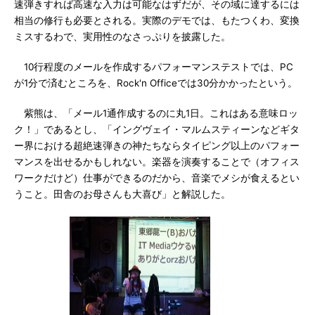
速弾きすれば高速な入力は可能なはずだが、その域に達するには
相当の修行も必要とされる。実際のデモでは、もたつくわ、変換
ミスするわで、実用性のなさっぷりを披露した。
10行程度のメールを作成するパフォーマンステストでは、PC
が1分で済むところを、Rock'n Officeでは30分かかったという。
紫熊は、「メール1通作成するのに丸1日。これはある意味ロッ
ク！」であるとし、「イングヴェイ・マルムスティーンなどギタ
ー界における超絶速弾きの神たちならタイピング以上のパフォー
マンスを出せるかもしれない。楽器を演奏することで（オフィス
ワークだけど）仕事ができるのだから、音楽でメシが食えるとい
うこと。田舎のお母さんも大喜び」と解説した。