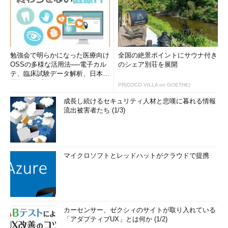
勉強会で明らかになった医療向け
全国の絶景ポイントにサウナ付き
OSSの多様な活用法──電子カル
のシェア別荘を展開
テ、臨床試験データ解析、日本語
医学用語プラットフォーム、画...
PR(COCO VILLA on GOETHE)
成長し続けるセキュリティ人材と悲嘆に暮れる情報
流出被害者たち (1/3)
マイクロソフトとレッドハットがクラウドで提携
カーセンサー、ゼクシィのサイトが取り入れている
「アダプティブUX」とは何か (1/2)