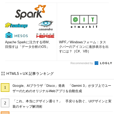
Apache Sparkに注力するIBM、
WPF／Windowsフォーム：タス
目指すは「データ分析のOS」
クバーのアイコンに進捗表示を出
すには？［C#、VB］
Recommended by
HTML5＋UX 記事ランキング
Google、AIブラウザ「Disco」発表 「Gemini 3」がタブ上でユー
ザーのためのオリジナルWebアプリを自動生成
「これ、本当にデザイン通り？」 手戻りを防ぐ、UIデザインと実
装のギャップ解消術