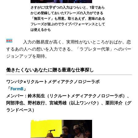
さすがに1文字ずつの入力はつらいと、1音であら
かじめ登録しておいた1フレーズの入力ができる
「無双モード」も用意。取りあえず、意味のある
フレーズが並ぶのでライブパフォーマンスとして
は使えるかも
入力の難易度が高く、実用性がないところがおばか。恋
するあの人への想いを入力できる、「ラブレター代筆」へのバー
ジョンアップを期待。
働きたくないあなたに贈る最適な仕事探し
ワンパク×リクルートメディアテクノロジーラボ
「
FormB
」
メンバー：鈴木拓生（リクルートメディアテクノロジーラボ）、
阿部淳也、野村政行、宮城秀雄（以上ワンパク）、栗田洋介（グ
ランドベース）