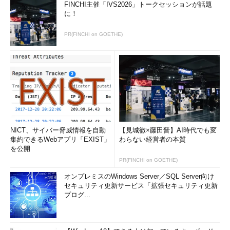
FINCHI主催「IVS2026」トークセッションが話題
に！
PR(FINCHI on GOETHE)
NICT、サイバー脅威情報を自動
【見城徹×藤田晋】AI時代でも変
集約できるWebアプリ「EXIST」
わらない経営者の本質
を公開
PR(FINCHI on GOETHE)
オンプレミスのWindows Server／SQL Server向け
セキュリティ更新サービス「拡張セキュリティ更新
プログ...