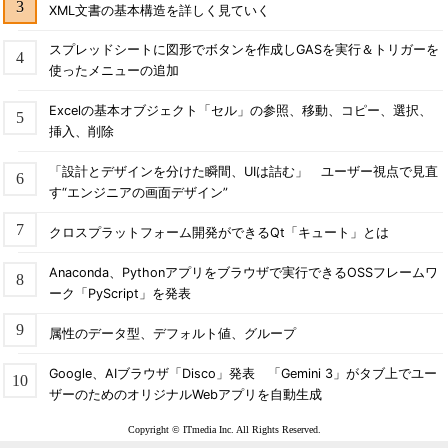
XML文書の基本構造を詳しく見ていく
スプレッドシートに図形でボタンを作成しGASを実行＆トリガーを
使ったメニューの追加
Excelの基本オブジェクト「セル」の参照、移動、コピー、選択、
挿入、削除
「設計とデザインを分けた瞬間、UIは詰む」 ユーザー視点で見直
す“エンジニアの画面デザイン”
クロスプラットフォーム開発ができるQt「キュート」とは
Anaconda、Pythonアプリをブラウザで実行できるOSSフレームワ
ーク「PyScript」を発表
属性のデータ型、デフォルト値、グループ
Google、AIブラウザ「Disco」発表 「Gemini 3」がタブ上でユー
ザーのためのオリジナルWebアプリを自動生成
Copyright © ITmedia Inc. All Rights Reserved.