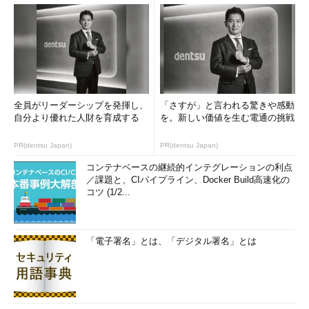
全員がリーダーシップを発揮し、
「さすが」と言われる驚きや感動
自分より優れた人財を育成する
を。新しい価値を生む電通の挑戦
PR(dentsu Japan)
PR(dentsu Japan)
コンテナベースの継続的インテグレーションの利点
／課題と、CIパイプライン、Docker Build高速化の
コツ (1/2...
「電子署名」とは、「デジタル署名」とは