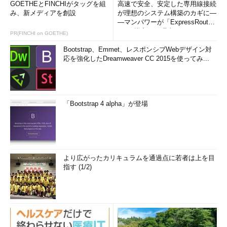
GOETHEとFINCHIがタッグを組
高速で安全、安定した専用線接続
み、新メディアを創設
が理想のシステム構築のカギに―
―マンパワーが「ExpressRout
e」を導入した理由
PR(FINCHI on GOETHE)
Bootstrap、Emmet、レスポンシブWebデザイン対
応を強化したDreamweaver CC 2015を使ってみ...
「Bootstrap 4 alpha」が登場
より広がったカリキュラムを通過点に若者は上を目
指す (1/2)