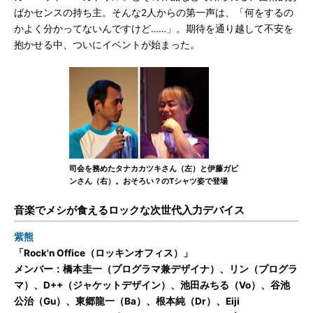
ばかセンスの持ち主。そんな2人からの第一声は、「何をするの
かよく分かってないんですけど……」。期待を通り越して不安を
抱かせる中、ついにイベントが始まった。
司会を務めたタナカカツキさん（左）と伊藤ガビ
ンさん（右）。おそろい？のTシャツ姿で登場
音楽でメシが食えるロックな次世代入力デバイス
紫熊
「Rock'n Office（ロッキンオフィス）」
メンバー：橋本圭一（プログラマ兼デザイナ）、リン（プログラ
マ）、D++（ジャケットデザイン）、池田みちる（Vo）、谷池
公治（Gu）、東郷龍一（Ba）、根本純（Dr）、Eiji