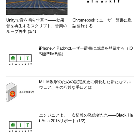
Unityで音を鳴らす基本――効果
Chromebookでユーザー辞書に単
音を再生するスクリプト、音楽の
語登録する
ループ再生 (1/4)
iPhone／iPadのユーザー辞書に単語を登録する（iO
S標準IME編）
MITM攻撃のための設定変更に特化した新たなマル
ウェア、その巧妙な手口とは
エンジニアよ、一次情報の発信者たれ――Black Ha
t Asia 2015リポート (1/2)