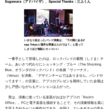
Sugawara（アドバイザ）、Special Thanks：三上くん
いきなり始まったバンド演奏は、「下の階にあるZ
epp Tokyoと場所を間違えたのでは？」と思って
しまうほど無駄にカッコいい
一番手として登場したのは、ロックバンドの紫熊（しぐま）チ
ーム。あいさつ代わりにショッキング・ブルー（The Shocking
Blue、オランダのロックバンド）の名曲「ヴィーナス」
（Venus）を演奏。「デザインチームではありません。バンドや
ってます！」の言葉に、アプリのプレゼンを期待していた会場は
少し戸惑いながらもテンションは上がった。
実は、演奏に使っている楽器がおばかアプリの「Rock'n
Office」。PCと電子楽器を接続することで、その演奏情報を基に
文字入力やカーソル操作ができる。今回は、エレキギターの音を