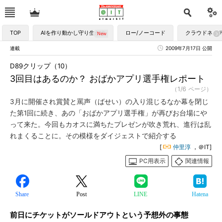
TOP
AIを作り動かし守り生かす
ロー/ノーコード
クラウドネイ
連載
2009年7月17日 公開
D89クリップ（10）
3回目はあるのか？ おばかアプリ選手権レポート
（1/6 ページ）
3月に開催され賞賛と罵声（ばせい）の入り混じるなか幕を閉じ
た第1回に続き、あの「おばかアプリ選手権」が再びお台場にや
って来た。今回もカオスに満ちたプレゼンが吹き荒れ、進行は乱
れまくることに。その模様をダイジェストで紹介する
[
仲里淳
，＠IT]
PC用表示
関連情報
Share
Post
LINE
Hatena
前日にチケットがソールドアウトという予想外の事態